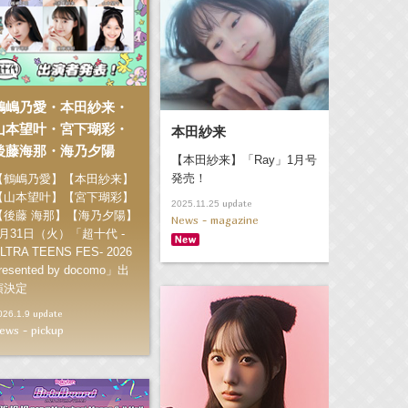
鶴嶋乃愛・本田紗来・
山本望叶・宮下瑚彩・
本田紗来
後藤海那・海乃夕陽
【本田紗来】「Ray」1月号
発売！
【鶴嶋乃愛】【本田紗来】
【山本望叶】【宮下瑚彩】
update
2025.11.25
【後藤 海那】【海乃夕陽】
News - magazine
3月31日（火）「超十代 -
LTRA TEENS FES- 2026
resented by docomo」出
演決定
update
026.1.9
ews - pickup