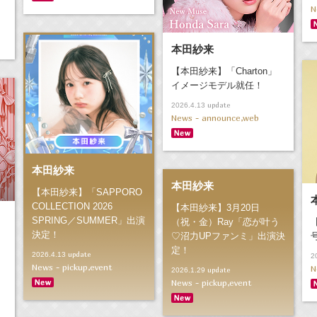
N
本田紗来
【本田紗来】「Charton」
イメージモデル就任！
update
2026.4.13
News - announce,web
本田紗来
本田紗来
【本田紗来】「SAPPORO
COLLECTION 2026
【本田紗来】3月20日
SPRING／SUMMER」出演
（祝・金）Ray「恋が叶う
決定！
♡沼力UPファンミ」出演決
定！
！
update
2026.4.13
2
News - pickup,event
N
update
2026.1.29
News - pickup,event