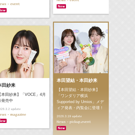
ews - event
本田望結・本田紗来
本田紗来
【本田望結・本田紗来】
【本田紗来】「VOCE」4月
「ワンダリア横浜
号発売中
Supported by Umios」メデ
ィア発表・内覧会に登壇！
update
026.3.2
ews - magazine
update
2026.3.19
News - pickup,event