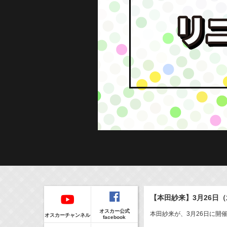
Regular
本日の出演情報
イベント
【本田紗来】3月26日（水）
CLIP
8/8(Sat)
販売情報
オスカー公式
17:55-18:00
(
Radio
)
本田紗来が、3月26日に開催され
オスカーチャンネル
facebook
ラジオドラマ「一建設presents おうちのはなし」