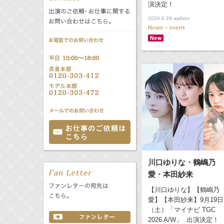
演決定！
公式サービス
update
2026.6.29
バラエティ
声優
News - event
All
TV
文化事業部
クリエイター
Radio
Web
誕生日 8/8
All
TV
あ
か
さ
た
な
は
Radio
Web
ま
や
ら
川口ゆりな・鶴嶋乃
愛・本田紗来
わ
【川口ゆりな】【鶴嶋乃
愛】【本田紗来】9月19日
（土）「マイナビ TGC
2026 A/W」 出演決定！