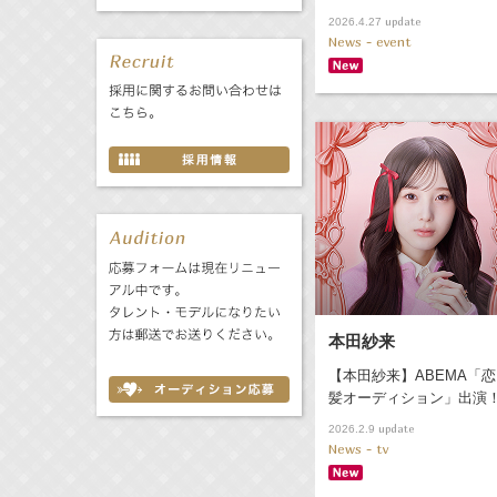
update
2026.4.27
News - event
本田紗来
【本田紗来】ABEMA「恋
髪オーディション」出演
update
2026.2.9
News - tv