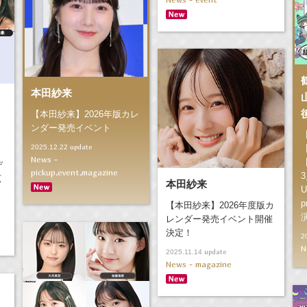
本田紗来
【本田紗来】2026年版カレ
ンダー発売イベント
update
2025.12.22
News -
デ
pickup,event,magazine
広
本田紗来
U
p
【本田紗来】2026年度版カ
レンダー発売イベント開催
決定！
2
N
update
2025.11.14
News - magazine