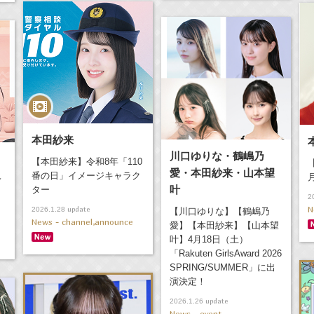
本田紗来
川口ゆりな・鶴嶋乃
【本田紗来】令和8年「110
愛・本田紗来・山本望
番の日」イメージキャラク
ィ
叶
ター
2
N
update
2026.1.28
【川口ゆりな】【鶴嶋乃
News - channel,announce
愛】【本田紗来】【山本望
叶】4月18日（土）
「Rakuten GirlsAward 2026
SPRING/SUMMER」に出
演決定！
update
2026.1.26
News - event