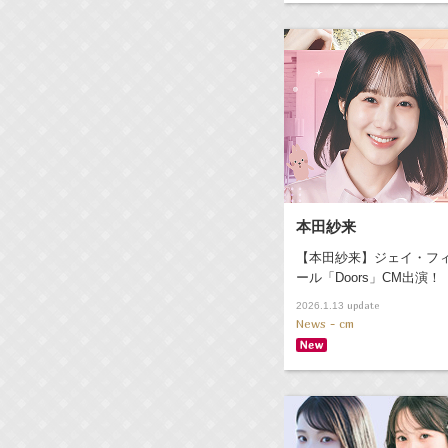
本田紗来
【本田紗来】ジェイ・フ
ール「Doors」CM出演！
update
2026.1.13
News - cm