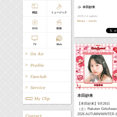
本田紗来
雑誌
ミュージック
update
2025.2.4
News - event
DVD
映画
TV
Web
All
女優/タレント
All
TV
All
Fanclub Page
本田紗来
グループ
歌手
Radio
Web
【本田紗来】9月26日
All
関連事業
（土）Rakuten GirlsAwar
2026 AUTUMN/WINTER 
男優/タレント
キャスター/レポーター