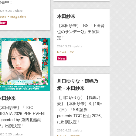
発売中！
update
026.6.24
本田紗来
ews - magazine
【本田紗来】TBS「上田晋
也のサンデーQ」出演決
定！
update
2026.5.29
News - tv
川口ゆりな・鶴嶋乃
愛・本田紗来
【川口ゆりな】【鶴嶋乃
本田紗来
愛】【本田紗来】8月16日
【本田紗来】「TGC
（日）「SBI証券
IIGATA 2026 PRE EVENT
presents TGC 松山 2026」
upported by 第四北越銀
に出演決定！
行」出演決定！
update
2026.4.21
update
026.5.25
News - event