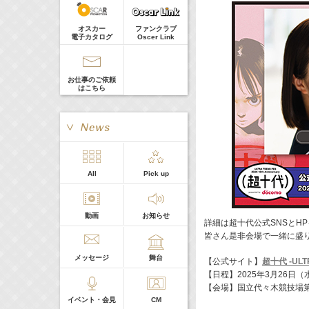
髙橋ひかる
Guest
18:30-18:56
(
TV
)
オスカー
ファンクラブ
一泊家族
電子カタログ
Oscer Link
河北麻友子
19:30-19:45
(
Radio
)
宮﨑香蓮の聴いてみらんね！
お仕事のご依頼
宮﨑香蓮
はこちら
21:00 -21:30
(
Radio
)
藤田ニコルのニコニチ
藤田ニコル
> More
All
Pick up
本日の出演
動画
お知らせ
５０音順
詳細は超十代公式SNSとH
皆さん是非会場で一緒に盛
メッセージ
舞台
【公式サイト】
超十代 -ULTRA
【日程】2025年3月26日（
【会場】国立代々木競技場
イベント・会見
CM