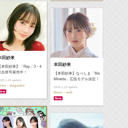
本田紗来
本田紗来
【本田紗来】「Ray」3・4
月合併号発売中！
【本田紗来】なべしま「Ma
Minette」広告モデル決定！
update
026.1.26
ews - magazine
update
2026.1.13
News - web