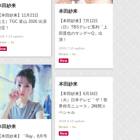
本田紗来
本田紗来
【本田紗来】11月21日
【本田紗来】7月12日
（土）TGC 富山 2026 出演
（日）TBSテレビ系列「上
決定！
田晋也のサンデーQ」出
update
026.7.15
演！
ews - tv
update
2026.7.10
News - tv
本田紗来
【本田紗来】6月16日
（火）日本テレビ「ザ！世
界仰天ニュース」2時間ス
ペシャル
update
2026.6.15
本田紗来
News - tv
【本田紗来】「Ray」8月号