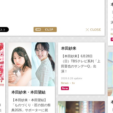
2
N
本田紗来
【本田紗来】6月28日
（日）TBSテレビ系列「上
田晋也のサンデーQ」出
演！
update
2026.6.26
News - tv
本田紗来・本田望結
【本田紗来・本田望結】
d
「ものづくり・匠の技の祭
出
典2026」サポーターに就