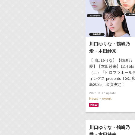
川口ゆりな・鶴嶋乃
愛・本田紗来
【川口ゆりな】【鶴嶋乃
愛】【本田紗来】12月6日
（土）「ヒロマツホール
ィングス presents TGC 
島2025」出演決定！
update
2025.11.17
News - event
川口ゆりな・鶴嶋乃
愛・本田紗来