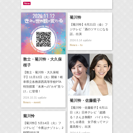
菊川怜
【菊川怜】6月21日（金）フ
ジテレビ「酒のツマミになる
話」出演
update
2024.6.14
News - tv
敦士・菊川怜・大久保
桜子
【敦士・菊川怜・大久保桜
子】11月12日（火）開催！岐
阜県立各務原西高等学校PTA
特別授業「未来への”カギ”見つ
け」に登壇！
update
2024.10.31
菊川怜・佐藤藍子
News - event
【菊川怜・佐藤藍子】6月11
日（火）日本テレビ「超踊
菊川怜
る！さんま御殿‼ バイトやら
かし㊙過去 女子校ってマジ
【菊川怜】5月14日（火）フ
最高祭り」出演
ジテレビ「今夜はナゾトレ」2
時間SP出演
update