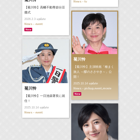
News - tv
【菊川怜】高幡不動尊節分豆
撒式
update
2026.2.3
News - event
菊川怜
【菊川怜】主演映画「種まく
旅人 ～醪のささやき～」公
開！
update
2025.10.14
菊川怜
News - pickup,event,movie
【菊川怜】一日池袋署長に就
任！
update
2025.10.14
News - event