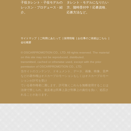
子役タレント・子役モデルの
タレント・モデルになりたい
レッスン・プロデュース・紹
方、随時受付中！応募資格、
介。
応募方法など。
サイトマップ
|
ご利用にあたって
|
採用情報
|
お仕事のご依頼はこちら
|
会社概要
© OSCARPROMOTION CO., LTD. All rights reserved. The material
on this site may not be reproduced, distributed,
transmitted, cached or otherwise used, except with the prior
permission of OSCARPROMOTION CO., LTD.
当サイトのコンテンツ、ドキュメント、データ、画像、映像、音声
などの著作権はオスカープロモーションもしくはオスカープロモー
ションが許可を受け
ている著作権者に属します。許可無くこれらを無断使用することは
法律で禁じられ、違反者は民事上及び刑事上の責任を負い、処罰さ
れることがあります。