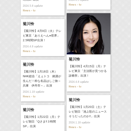
2024.6.5
News - tv
update
2024.5.8
News - tv
菊川怜
【菊川怜】4月9日（火）テレ
ビ東京「ありえへん∞世界」
2.5時間SP出演！
update
2024.4.8
News - tv
菊川怜
菊川怜
【菊川怜】4月15日（月）テ
レビ東京「主治医が見つかる
【菊川怜】1月18日（木）
診療所」出演！
NHK総合「えぇトコ 銘酒が
生んだ！粋な名品はしご旅～
update
2024.4.8
兵庫 伊丹市～」出演
News - tv
update
2024.1.19
News - tv
菊川怜
【菊川怜】1月20日（土）テ
菊川怜
レビ朝日「池上彰のニュース
そうだったのか!!」出演
【菊川怜】1月22日（月）テ
レビ朝日「Qさま‼３時間
update
2024.1.18
SP」出演
News - tv