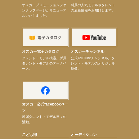
【定本楓馬】WEB DIGVII 連載企画『東京23時』に登場！
オスカープロモーションファ
所属の人気モデルやタレント
【髙橋ひかる】7月雑誌掲載情報
ンクラブページがリニューア
の最新情報をお届けします。
【elfin’】7thシングル『全世界』がFMふくろうでパワープレイO.A.決定
ルいたしました。
【上戸彩】「サントリードリームマッチ2026」 始球式
【上戸彩】サントリー「−196」新CM出演！
【elfin’】【小倉舞子】8月9日（日）「MxM’s produce event vol.14」に出演決定！
【elfin’】【辻美優】8月28日（金）「辻美優(elfin’)グレイテスト・ショー」に出演決定！
【elfin’】9月27日（日）「Beauty Voice Theater Reboot Vol.3」開催決定！
【本田紗来】「Ray」9月号発売中！
【宇垣美里】「マンガ【推しの子】展‐星のキセキ‐」オープニングイベント
オスカー電子カタログ
オスカーチャンネル
【昆虫ハンター牧田習】7月25日（土）NHKラジオ「石丸謙二郎の山カフェ」出演
次のページへ
タレント・モデル検索。所属
公式YouTubeチャンネル。タ
タレント・モデルのデータベ
レント・モデルのオリジナル
ース。
映像。
オスカー公式facebookペー
ジ
所属タレント・モデル日々の
活動。
こども部
オーディション