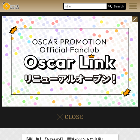
8/6(Thu)
イベント
販売情報
本日の出演情報
【菊川怜】「NISAの日」関連イベントに出席！