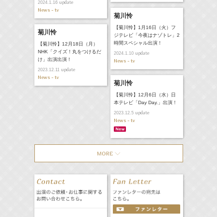
update
2024.1.16
News - tv
菊川怜
【菊川怜】1月16日（火）フ
菊川怜
ジテレビ「今夜はナゾトレ」2
時間スペシャル出演！
【菊川怜】12月18日（月）
NHK「クイズ！丸をつけるだ
update
2024.1.10
け」出演出演！
News - tv
update
2023.12.11
News - tv
菊川怜
【菊川怜】12月6日（水）日
本テレビ「Day Day.」出演！
update
2023.12.5
News - tv