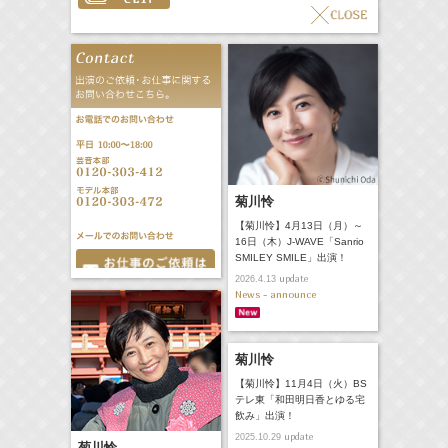
菊川怜
【菊川怜】4月13日（月）～
16日（木）J-WAVE「Sanrio
SMILEY SMILE」出演！
update
2026.4.13
News - announce
菊川怜
【菊川怜】11月4日（火）BS
テレ東「和田明日香とゆる宅
飲み」出演！
update
2025.10.29
菊川怜