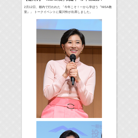
2月12日、都内で行われた 「今年こそ！一から学ぼう『NISA教
24:00-24:30
一緒にごはんをたべるだけ
真矢ミキ
室』」 トークイベントに菊川怜が出席しました。
(
TV
)
> More