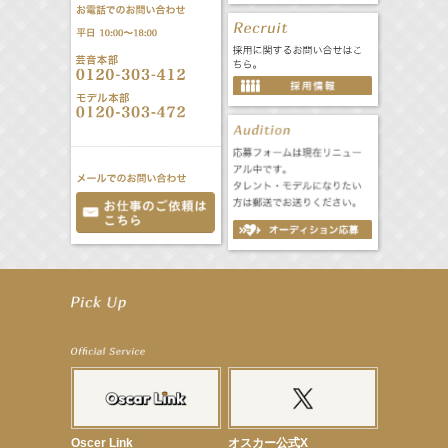
【前川泰之】舞台「グレンギャリー・グレンロス」公演詳細解禁！
【武井咲】ENFÖLD 2026 PF/FW archetypeに登場！
【elfin’】7thシングル『全世界』がFMたいはくでO.A.決定♪
【elfin’】7thシングル『全世界』がFM-UUでO.A.決定♪
【elfin’】8月16日（日）「全世界」発売記念イベント決定！
【elfin’】7thシングル『全世界』がFM TANABEでO.A.決定♪
【昆虫ハンター牧田習】宝塚市立手塚治虫記念館トークショー＆宝塚文化芸術センター昆虫展示イ
ベント
【昆虫ハンター牧田習】8月13日（木）プライムツリー赤池「ふれあい昆虫フェスティバル」トーク
ショーゲスト出演！
【井頭愛海】『小さなお葬式』TV-CM出演！
Oscer Link
オスカー公式X