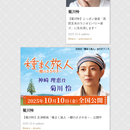
菊川怜
【菊川怜】ニッポン放送「高
田文夫のラジオビバリー昼
ズ」に生出演します！
update
2025.10.9
News - announce
菊川怜
【菊川怜】主演映画「種まく旅人 ～醪のささやき～」公開中
update
2025.10.8
News - movie