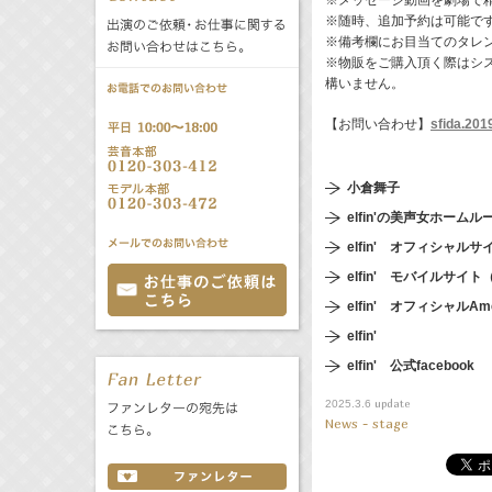
※メッセージ動画を劇場で
公式サービス
※随時、追加予約は可能で
※備考欄にお目当てのタレ
バラエティ
声優
All
TV
※物販をご購入頂く際はシ
構いません。
【お問い合わせ】
sfida.201
文化事業部
クリエイター
Radio
Web
小倉舞子
誕生日 8/5
elfin'の美声女ホームル
elfin' オフィシャルサ
All
TV
elfin' モバイルサ
あ
か
さ
elfin' オフィシャル
た
な
は
Radio
Web
elfin'
ま
や
ら
elfin' 公式facebook
わ
update
2025.3.6
News - stage