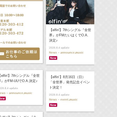
【elfin'】7thシングル『全世
界』がFMたいはくでO.A.
決定♪
update
2026.8.4
News - announce,music
elfin'】7thシングル『全世
【elfin’】8月16日（日）
界』がFM-UUでO.A.決定♪
「全世界」発売記念イベン
ト決定！
update
026.8.4
ews - announce,music
update
2026.8.4
News - event,music