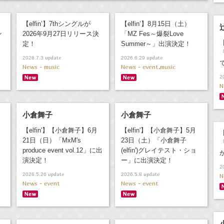
【elfin’】7thシングルが
【elfin’】8月15日（土）
ン
2026年9月27日リリース決
「MZ Fes～爆裂Love
定！
Summer～」出演決定！
update
update
2026.7.3
2026.6.29
News - music
News - event,music
2
N
小倉舞子
小倉舞子
【elfin'】【小倉舞子】6月
【elfin'】【小倉舞子】5月
【
21日（日）「MxM's
23日（土）「小倉舞子
produce event vol.12」に出
(elfin')グレイテスト・ショ
演決定！
ー」に出演決定！
2
update
update
2026.5.26
2026.5.8
N
News - event
News - event