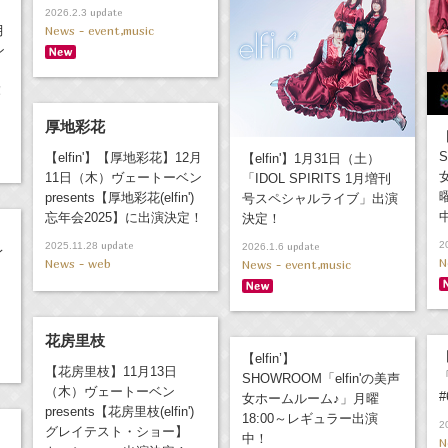
update
2026.2.3
月
News - event,music
ン
！
厚地彩花
【
S
【elfin'】【厚地彩花】12月
【elfin'】1月31日（土）
11日（木）ヴェートーベン
「IDOL SPIRITS 1月増刊
presents【厚地彩花(elfin')
号スペシャルライブ」出演
忘年会2025】に出演決定！
決定！
update
2
2025.11.28
update
2026.1.6
レ
N
News - web
News - event,music
花房里枝
【
【elfin’】
【花房里枝】11月13日
SHOWROOM「elfin'の美声
（木）ヴェートーベン
女ホームルーム♪」月曜
presents【花房里枝(elfin')
18:00～レギュラー出演
2
グレイテスト・ショー】
中！
N