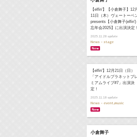
【elfin'】【小倉舞子】12
11日（木）ヴェートーベ
presents【小倉舞子(elfin')
忘年会2025】に出演決定
update
2025.11.28
News - stage
【elfin'】12月21日（日）
「アイドルプラネットプ
ミアムライブ#7」出演決
定！
update
2025.11.18
News - event,music
小倉舞子