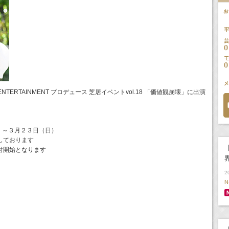
A ENTERTAINMENT プロデュース 芝居イベントvol.18 「価値観崩壊」に出演
）～３月２３日（日）
しております
【
付開始となります
2
N