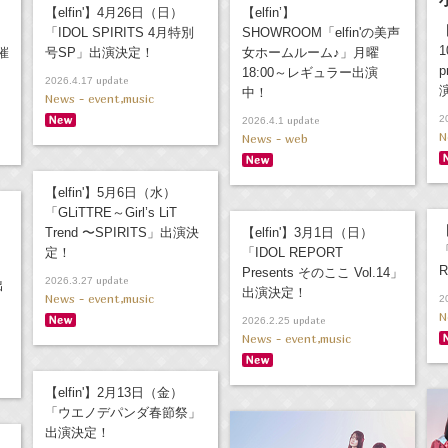
【elfin'】4月26日（日）
【elfin’】
「IDOL SPIRITS 4月特別
SHOWROOM「elfin'の美声
開催
号SP」出演決定！
女ホームルーム♪」月曜
p
18:00～レギュラー出演
update
2026.4.17
中！
News - event,music
2
update
2026.4.1
N
News - web
【elfin'】5月6日（水）
「GLiTTRE～Girl’s LiT
【
Trend 〜SPIRITS」出演決
【elfin'】3月1日（日）
「
定！
「IDOL REPORT
R
Presents そのここ Vol.14」
update
2026.3.27
出
出演決定！
News - event,music
2
N
update
2026.2.25
News - event,music
【elfin'】2月13日（金）
「ウエノデパンダ春節祭」
出演決定！