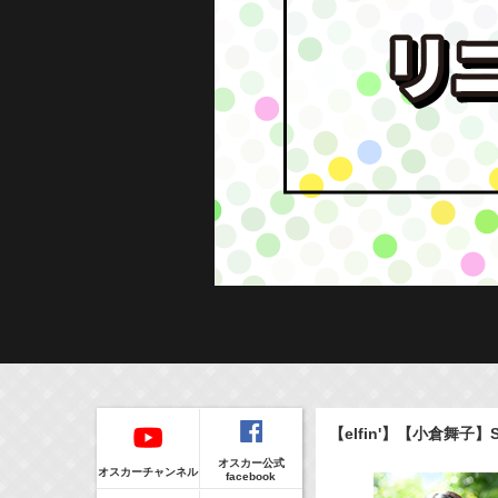
Regular
本日の出演情報
イベント
【elfin'】【小倉舞子】
CLIP
8/5(Wed)
販売情報
オスカー公式
20:00-22:00
(
Radio
)
オスカーチャンネル
facebook
アフター６ジャンクション