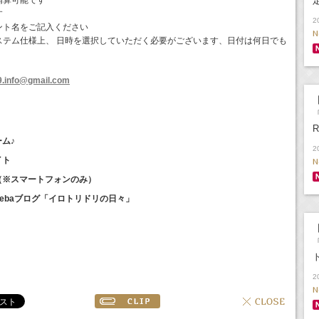
精算可能です
す
2
ント名をご記入ください
N
ステム仕様上、 日時を選択していただく必要がございます、日付は何日でも
9.info@gmail.com
【
「
R
ーム♪
2
イト
N
イト（※スマートフォンのみ）
Amebaブログ「イロトリドリの日々」
【
2
N