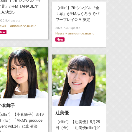
elfin’】7thシングル『全
世界』がFM TANABEで
【elfin’】7thシングル『全
.A.決定♪
世界』がFMふくろうでパ
ワープレイO.A.決定
update
026.8.4
ews - announce,music
update
2026.7.30
News - announce,music
小倉舞子
辻美優
【elfin'】【小倉舞子】8月9
（日）「MxM's produce
【elfin'】【辻美優】8月28
vent vol.14」に出演決
日（金）「辻美優(elfin')グ