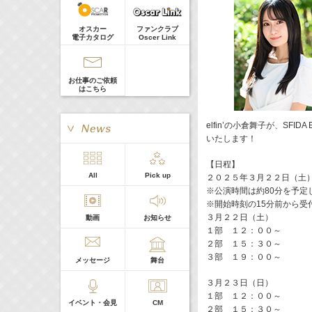
宇垣美里
Guest
Now
22:00-
(
TV
)
オスカー
ファンクラブ
ファーストクライ 母子救命救急班
電子カタログ
Oscer Link
真矢ミキ
Now
23:00-
(
TV
)
今夜もシリアルキラーと待ち合わせ
お仕事のご依頼
奥野壮
はこちら
24:24-
(
TV
)
おちたらおわり
宇垣美里
elfin’の小倉舞子が、SFID
いたします！
【日程】
> More
All
Pick up
２０２５年３月２２日（土
本日の出演
※公演時間は約80分を予定
※開始時刻の15分前から受
３月２２日（土）
動画
お知らせ
５０音順
１部 １２：００～
２部 １５：３０～
３部 １９：００～
メッセージ
舞台
３月２３日（日）
１部 １２：００～
イベント・会見
CM
２部 １５：３０～