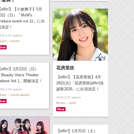
【elfin'】【小倉舞子】5月
10日（日）「MxM's
roduce event vol.11」に出
演決定！
update
026.4.24
ews - event
花房里枝
elfin'】3月22日（日）
Beauty Voice Theater
【elfin'】【花房里枝】4月
eboot Vol.1」開催決定！
28日(火)「花房里枝(elfin')生
誕祭2026」に出演決定！
update
026.2.26
ews - event,music
update
2026.3.27
News - web
【elfin'】1月31日（土）