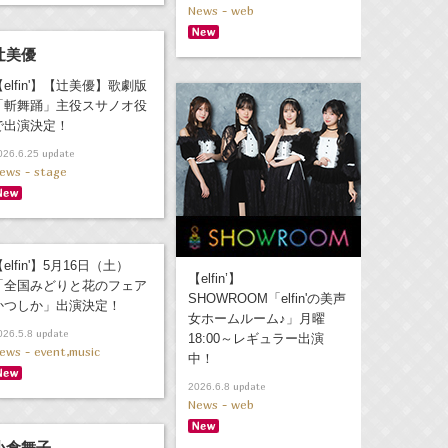
News - web
辻美優
【elfin'】【辻美優】歌劇版
「斬舞踊」主役スサノオ役
で出演決定！
update
026.6.25
ews - stage
elfin'】5月16日（土）
【elfin’】
「全国みどりと花のフェア
SHOWROOM「elfin'の美声
かつしか」出演決定！
女ホームルーム♪」月曜
update
026.5.8
18:00～レギュラー出演
ews - event,music
中！
update
2026.6.8
News - web
小倉舞子