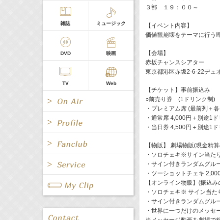
３部 １９：００～
雑誌
ミュージック
【イベント内容】
価値観崩壊をテーマに行う
【会場】
DVD
映画
赤坂チャンスシアター
東京都港区赤坂2-6-22デュオ
TV
Web
【チケット】事前振込み
○前売り券 (1ドリンク制)
・プレミアム席 (最前列＋各チ
・通常席 4,000円＋別途1ド
・当日券 4,500円＋別途1ド
【物販】 劇場物販(現金精算
・ソロチェキ※サイン当た
All
女優/タレント
All
TV
・サイン付きランダムグループ
・ツーショットチェキ 2,00
All
Fanclub Page
【オンライン物販】(振込み
グループ
歌手
Radio
Web
・ソロチェキ※ サイン当たり
All
関連事業
・サイン付きランダムグループ
・世界に一つだけのメッセージ
男優/タレント
キャスター/レポーター