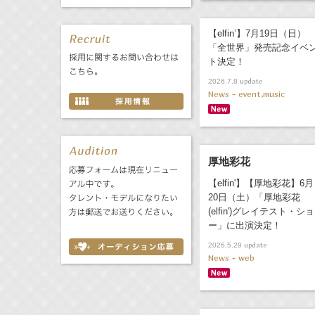
【elfin’】7月19日（日）
「全世界」発売記念イベ
ト決定！
update
2026.7.8
News - event,music
厚地彩花
【elfin'】【厚地彩花】6月
20日（土）「厚地彩花
(elfin')グレイテスト・ショ
ー」に出演決定！
update
2026.5.29
News - web