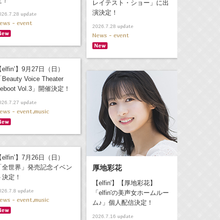
定！
レイテスト・ショー」に出
演決定！
update
026.7.28
ews - event
update
2026.7.28
News - event
elfin’】9月27日（日）
Beauty Voice Theater
eboot Vol.3」開催決定！
update
026.7.27
ews - event,music
elfin’】7月26日（日）
「全世界」発売記念イベン
厚地彩花
ト決定！
【elfin'】【厚地彩花】
update
026.7.8
「elfin'の美声女ホームルー
ews - event,music
ム♪」個人配信決定！
update
2026.7.16