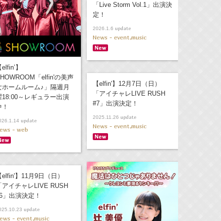
「Live Storm Vol.1」出演決
定！
update
2026.1.6
News - event,music
elfin’】
HOWROOM「elfin'の美声
【elfin'】12月7日（日）
女ホームルーム♪」隔週月
「アイチャレLIVE RUSH
曜18:00～レギュラー出演
#7」出演決定！
中！
update
2025.11.26
update
026.1.14
News - event,music
ews - web
elfin'】11月9日（日）
「アイチャレLIVE RUSH
#6」出演決定！
update
025.10.23
ews - event,music