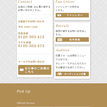
【井頭愛海】『NEXCO西日本』TV-CM開始
【工藤綾乃】8月7日（金）スタート FOD SHORT『女優は毛穴まで嘘をつく』出演決定！
【笛木優子】8月13日（木）ドラマ『大空港〜GATE24〜』ゲスト出演決定！
【前川泰之】舞台「グレンギャリー・グレンロス」公演詳細解禁！
【武井咲】ENFÖLD 2026 PF/FW archetypeに登場！
【elfin’】7thシングル『全世界』がFMたいはくでO.A.決定♪