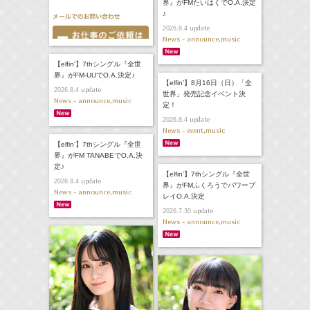
界』がFMたいはくでO.A.決定
♪
update
2026.8.4
News - announce,music
【elfin'】7thシングル『全世
界』がFM-UUでO.A.決定♪
【elfin’】8月16日（日）「全
update
2026.8.4
世界」発売記念イベント決
News - announce,music
定！
update
2026.8.4
News - event,music
【elfin’】7thシングル『全世
界』がFM TANABEでO.A.決
定♪
【elfin’】7thシングル『全世
update
2026.8.4
界』がFMふくろうでパワープ
News - announce,music
レイO.A.決定
update
2026.7.30
News - announce,music