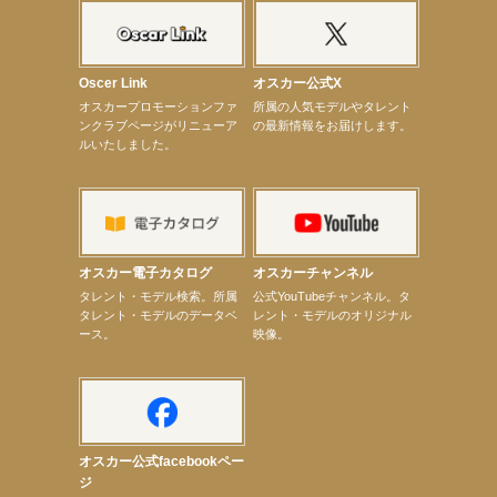
【elfin’】7thシングル『全世界』がFM-UUでO.A.決定♪
【elfin’】8月16日（日）「全世界」発売記念イベント決定！
【elfin’】7thシングル『全世界』がFM TANABEでO.A.決定♪
【昆虫ハンター牧田習】宝塚市立手塚治虫記念館トークショー＆宝塚文化芸術センター昆虫展示イ
ベント
Oscer Link
オスカー公式X
【昆虫ハンター牧田習】8月13日（木）プライムツリー赤池「ふれあい昆虫フェスティバル」トーク
オスカープロモーションファ
所属の人気モデルやタレント
ショーゲスト出演！
ンクラブページがリニューア
の最新情報をお届けします。
【井頭愛海】『小さなお葬式』TV-CM出演！
ルいたしました。
【定本楓馬】WEB DIGVII 連載企画『東京23時』に登場！
【髙橋ひかる】7月雑誌掲載情報
【elfin’】7thシングル『全世界』がFMふくろうでパワープレイO.A.決定
【上戸彩】「サントリードリームマッチ2026」 始球式
【上戸彩】サントリー「−196」新CM出演！
【elfin’】【小倉舞子】8月9日（日）「MxM’s produce event vol.14」に出演決定！
【elfin’】【辻美優】8月28日（金）「辻美優(elfin’)グレイテスト・ショー」に出演決定！
オスカー電子カタログ
オスカーチャンネル
【elfin’】9月27日（日）「Beauty Voice Theater Reboot Vol.3」開催決定！
次のページへ
タレント・モデル検索。所属
公式YouTubeチャンネル。タ
タレント・モデルのデータベ
レント・モデルのオリジナル
ース。
映像。
オスカー公式facebookペー
ジ