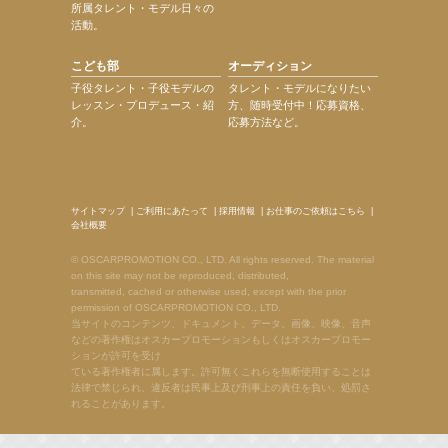
所属タレント・モデル日々の
活動。
こども部
オーディション
子役タレント・子役モデルの
タレント・モデルになりたい
レッスン・プロデュース・紹
方、随時受付中！応募資格、
介。
応募方法など。
サイトマップ
|
ご利用にあたって
|
採用情報
|
お仕事のご依頼はこちら
|
会社概要
© OSCARPROMOTION CO., LTD. All rights reserved. The material
on this site may not be reproduced, distributed,
transmitted, cached or otherwise used, except with the prior
permission of OSCARPROMOTION CO., LTD.
当サイトのコンテンツ、ドキュメント、データ、画像、映像、音声
などの著作権はオスカープロモーションもしくはオスカープロモー
ションが許可を受け
ている著作権者に属します。許可無くこれらを無断使用することは
法律で禁じられ、違反者は民事上及び刑事上の責任を負い、処罰さ
れることがあります。