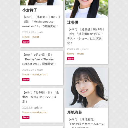
小倉舞子
【elfin'】【小倉舞子】8月9日
（日）「MxM's produce
辻美優
event vol.14」に出演決定！
【elfin'】【辻美優】8月28日
update
2026.7.28
（金）「辻美優(elfin')グレイ
News - event
テスト・ショー」に出演決
定！
update
2026.7.28
News - event
【elfin’】9月27日（日）
「Beauty Voice Theater
Reboot Vol.3」開催決定！
update
2026.7.27
News - event,music
【elfin’】7月26日（日）「全
世界」発売記念イベント決
定！
update
2026.7.8
News - event,music
厚地彩花
【elfin'】【厚地彩花】
「elfin'の美声女ホームルーム