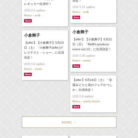
決定！
レギュラー出演中！
update
2026.5.29
update
2026.6.8
News - web
News - web
小倉舞子
小倉舞子
【elfin'】【小倉舞子】6月21
【elfin'】【小倉舞子】5月23
日（日）「MxM's produce
日（土）「小倉舞子(elfin')グ
event vol.12」に出演決定！
レイテスト・ショー」に出演
update
2026.5.26
決定！
News - event
update
2026.5.8
News - event
【elfin'】5月16日（土）「全
国みどりと花のフェアかつし
か」出演決定！
update
2026.5.8
News - event,music