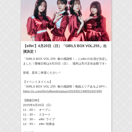
18:30-18:56
一泊家族
河北麻友子
(
TV
)
19:30-19:45
宮﨑香蓮の聴いてみらんね！
宮﨑香蓮
(
Radio
)
21:00 -21:30
藤田ニコルのニコニチ
藤田ニコル
(
Radio
)
【elfin'】4月20日（日）「GIRLS BOX VOL.255」出
演決定！
> More
「GIRLS BOX VOL.255 -春の感謝祭！」にelfin’の出演が決定し
ました！開催日程は4月20日（日）、場所は市川文化会館です♪
皆様、是非ご来場ください！
【イベントタイトル】
「GIRLS BOX VOL.255 -春の感謝祭！無銭エリアあるよSP!!-」
https://x.com/GirlsBomb/status/1910301748931047455
【開催日時】
2025年4月20日（日）
11：00～ オープン
11：30～ スタート
12：30～ elfin’ ライブ
12：55～ elfin’ 特典会