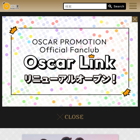
17:55-18:00
8/8(Sat)
イベント
販売情報
本日の出演情報
ラジオドラマ「一建設presents おうちのはなし」
髙橋ひかる
(
Radio
)