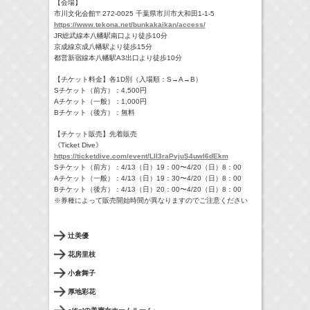
【会場】
市川文化会館〒272-0025 千葉県市川市大和田1-1-5
https://www.tekona.net/bunkakaikan/access/
JR総武線本八幡駅南口より徒歩10分
京成線京成八幡駅より徒歩15分
都営新宿線本八幡駅A3出口より徒歩10分
【チケット料金】各1D別（入場順：S→A→B）
Sチケット（前方）：4,500円
Aチケット（一般）：1,000円
Bチケット（後方）：無料
【チケット販売】先着販売
《Ticket Dive》
https://ticketdive.com/event/LII3raPvjuS4uwI6dEkm
Sチケット（前方）：4/13（日）19：00〜4/20（日）8：00
Aチケット（一般）：4/13（日）19：30〜4/20（日）8：00
Bチケット（後方）：4/13（日）20：00〜4/20（日）8：00
※券種によって販売開始時間が異なりますのでご注意ください
辻美優
花房里枝
小倉舞子
厚地彩花