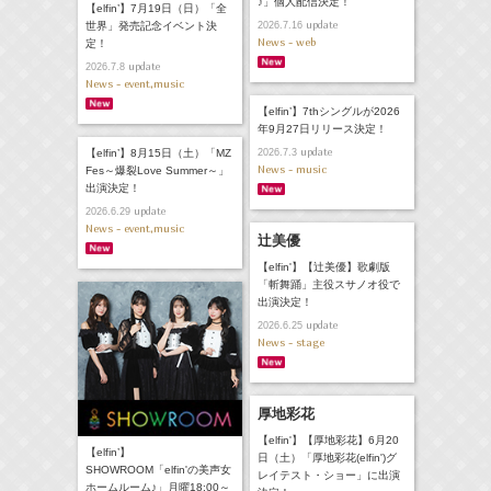
♪」個人配信決定！
【elfin’】7月19日（日）「全
update
世界」発売記念イベント決
2026.7.16
News - web
定！
update
2026.7.8
News - event,music
【elfin’】7thシングルが2026
年9月27日リリース決定！
update
【elfin’】8月15日（土）「MZ
2026.7.3
News - music
Fes～爆裂Love Summer～」
出演決定！
update
2026.6.29
News - event,music
辻美優
【elfin'】【辻美優】歌劇版
「斬舞踊」主役スサノオ役で
出演決定！
update
2026.6.25
News - stage
厚地彩花
【elfin'】【厚地彩花】6月20
【elfin’】
日（土）「厚地彩花(elfin')グ
SHOWROOM「elfin'の美声女
レイテスト・ショー」に出演
ホームルーム♪」月曜18:00～