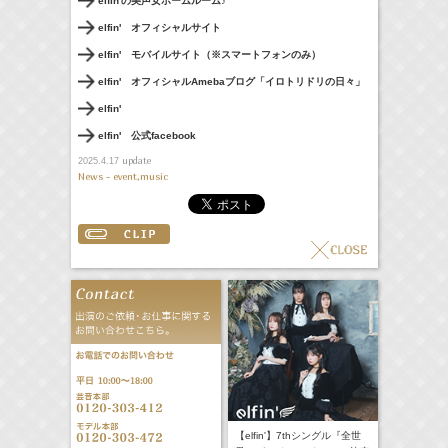
elfin'の美声女ホームルーム♪
elfin' オフィシャルサイト
elfin' モバイルサイト（※スマートフォンのみ）
elfin' オフィシャルAmebaブログ「イロトリドリの日々」
elfin'
elfin' 公式facebook
update
2025.4.17
News - event,music
【elfin'】7thシングル『全世