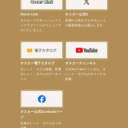
【前川泰之】舞台「グレンギャリー・グレンロス」公演詳細解禁！
【武井咲】ENFÖLD 2026 PF/FW archetypeに登場！
【elfin’】7thシングル『全世界』がFMたいはくでO.A.決定♪
Oscer Link
オスカー公式X
【elfin’】7thシングル『全世界』がFM-UUでO.A.決定♪
オスカープロモーションファ
所属の人気モデルやタレント
【elfin’】8月16日（日）「全世界」発売記念イベント決定！
ンクラブページがリニューア
の最新情報をお届けします。
【elfin’】7thシングル『全世界』がFM TANABEでO.A.決定♪
ルいたしました。
【昆虫ハンター牧田習】宝塚市立手塚治虫記念館トークショー＆宝塚文化芸術センター昆虫展示イ
ベント
【昆虫ハンター牧田習】8月13日（木）プライムツリー赤池「ふれあい昆虫フェスティバル」トーク
ショーゲスト出演！
【井頭愛海】『小さなお葬式』TV-CM出演！
【定本楓馬】WEB DIGVII 連載企画『東京23時』に登場！
【髙橋ひかる】7月雑誌掲載情報
オスカー電子カタログ
オスカーチャンネル
【elfin’】7thシングル『全世界』がFMふくろうでパワープレイO.A.決定
次のページへ
タレント・モデル検索。所属
公式YouTubeチャンネル。タ
タレント・モデルのデータベ
レント・モデルのオリジナル
ース。
映像。
オスカー公式facebookペー
ジ
所属タレント・モデル日々の
活動。