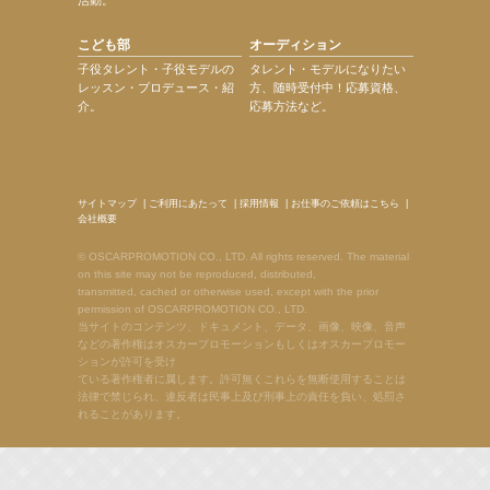
こども部
オーディション
子役タレント・子役モデルの
タレント・モデルになりたい
レッスン・プロデュース・紹
方、随時受付中！応募資格、
介。
応募方法など。
サイトマップ
|
ご利用にあたって
|
採用情報
|
お仕事のご依頼はこちら
|
会社概要
© OSCARPROMOTION CO., LTD. All rights reserved. The material
on this site may not be reproduced, distributed,
transmitted, cached or otherwise used, except with the prior
permission of OSCARPROMOTION CO., LTD.
当サイトのコンテンツ、ドキュメント、データ、画像、映像、音声
などの著作権はオスカープロモーションもしくはオスカープロモー
ションが許可を受け
ている著作権者に属します。許可無くこれらを無断使用することは
法律で禁じられ、違反者は民事上及び刑事上の責任を負い、処罰さ
れることがあります。