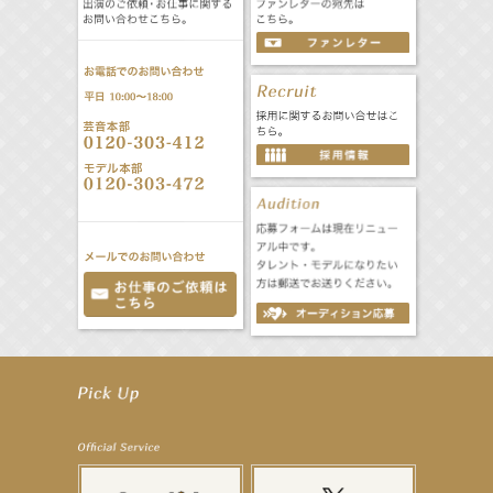
【立石晴香】舞台「ネズミ狩り」出演決定！
【立石晴香】8月12日（水）「全スーパー戦隊展 大阪会場」 特別企画 出演決定！
【昆虫ハンター牧田習】MARK IS 葛飾かなまち「キッズアライズ 昆虫ふしぎ発見隊」
【飯塚萌木】8月8日（土）～ ミュージカル「GHOST」出演！
【髙橋ひかる】8月雑誌掲載情報
【井頭愛海】『NEXCO西日本』TV-CM開始
【工藤綾乃】8月7日（金）スタート FOD SHORT『女優は毛穴まで嘘をつく』出演決定！
【笛木優子】8月13日（木）ドラマ『大空港〜GATE24〜』ゲスト出演決定！