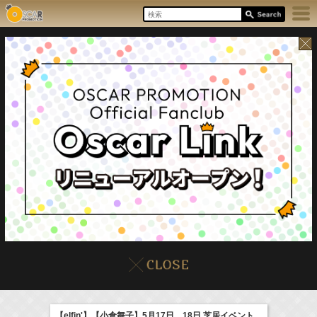
8/10(Mon)
イベント
販売情報
本日の出演情報
【elfin'】【小倉舞子】5月17日、18日 芝居イベント