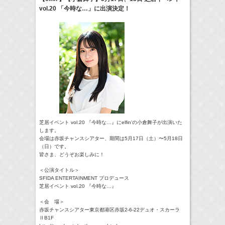
vol.20 「今時な…」に出演決定！
22:00-
GTO
及川桃利
(
TV
)
> More
芝居イベント vol.20 『今時な…』にelfin’の小倉舞子が出演いた
します。
会場は赤坂チャンスシアター、期間は5月17日（土）〜5月18日
（日）です。
皆さま、どうぞお楽しみに！
＜公演タイトル＞
SFIDA ENTERTAINMENT プロデュース
芝居イベント vol.20 『今時な…』
＜会 場＞
赤坂チャンスシアター東京都港区赤坂2-6-22デュオ・スカーラ
ⅡB1F