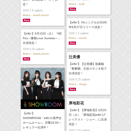
News - web
定！
update
2026.7.8
News - event,music
【elfin’】7thシングルが2026
年9月27日リリース決定！
update
【elfin’】8月15日（土）「MZ
2026.7.3
News - music
Fes～爆裂Love Summer～」
出演決定！
update
2026.6.29
News - event,music
辻美優
【elfin'】【辻美優】歌劇版
「斬舞踊」主役スサノオ役で
出演決定！
update
2026.6.25
News - stage
厚地彩花
【elfin'】【厚地彩花】6月20
【elfin’】
日（土）「厚地彩花(elfin')グ
SHOWROOM「elfin'の美声女
レイテスト・ショー」に出演
ホームルーム♪」月曜18:00～
決定！
レギュラー出演中！
update
2026.5.29