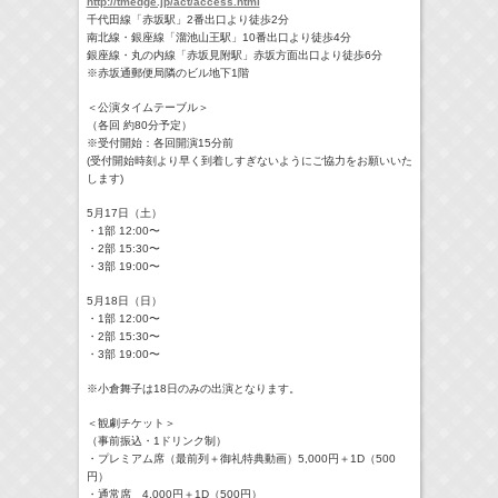
http://tmedge.jp/act/access.html
千代田線「赤坂駅」2番出口より徒歩2分
南北線・銀座線「溜池山王駅」10番出口より徒歩4分
銀座線・丸の内線「赤坂見附駅」赤坂方面出口より徒歩6分
※赤坂通郵便局隣のビル地下1階
＜公演タイムテーブル＞
（各回 約80分予定）
※受付開始：各回開演15分前
(受付開始時刻より早く到着しすぎないようにご協力をお願いいた
します)
5月17日（土）
・1部 12:00〜
・2部 15:30〜
・3部 19:00〜
5月18日（日）
・1部 12:00〜
・2部 15:30〜
・3部 19:00〜
※小倉舞子は18日のみの出演となります。
＜観劇チケット＞
（事前振込・1ドリンク制）
・プレミアム席（最前列＋御礼特典動画）5,000円＋1D（500
円）
・通常席 4,000円＋1D（500円）