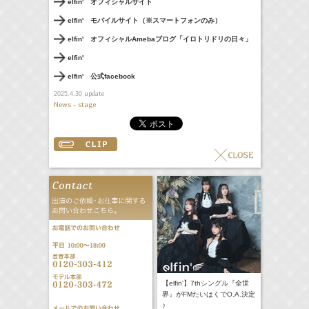
elfin' オフィシャルサイト
elfin' モバイルサイト（※スマートフォンのみ）
elfin' オフィシャルAmebaブログ「イロトリドリの日々」
elfin'
elfin' 公式facebook
update
2025.4.30
News - stage
【elfin'】7thシングル『全世
界』がFMたいはくでO.A.決定
♪