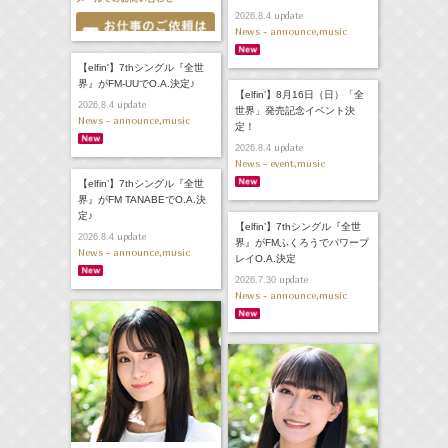
update
2026.8.4
News - announce,music
【elfin'】7thシングル『全世
界』がFM-UUでO.A.決定♪
【elfin’】8月16日（日）「全
update
2026.8.4
世界」発売記念イベント決
News - announce,music
定！
update
2026.8.4
News - event,music
【elfin’】7thシングル『全世
界』がFM TANABEでO.A.決
定♪
【elfin’】7thシングル『全世
update
2026.8.4
界』がFMふくろうでパワープ
News - announce,music
レイO.A.決定
update
2026.7.30
News - announce,music