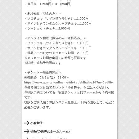
・当日券 4,500円＋1D（500円）
＜劇場物販（現金のみ）＞
・ソロチェキ（サイン当たり付き）…1,000円
・サイン付きランダムグループチェキ…1,000円
・ツーショットチェキ…2,000円
＜オンライン物販（振込のみ・送料込み）＞
・ソロチェキ（サイン当たり付き）…1,130円
・サイン付きランダムグループチェキ…1,130円
・世界に一つだけのメッセージ動画…2,000円
※メッセージ動画は劇場での精算も可能です
※随時、追加予約可能です
＜チケット一般販売開始＞
発売開始 5月2日(金) 21:00～
https://www.quartet-online.net/ticket/shibaibe20?m=0vciiic
※備考欄にお目当てタレント「小倉舞子」をご記入ください。
※物販予約についても、観覧チケットと同フォームから予約可能
です。
物販をご購入頂く際はシステム仕様上、 日時を選択していただく
必要がございます。
小倉舞子
elfin'の美声女ホームルーム♪