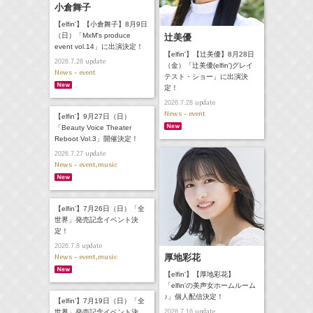
小倉舞子
【elfin'】【小倉舞子】8月9日
（日）「MxM's produce
辻美優
event vol.14」に出演決定！
【elfin'】【辻美優】8月28日
update
2026.7.28
（金）「辻美優(elfin')グレイ
News - event
テスト・ショー」に出演決
定！
update
2026.7.28
News - event
【elfin’】9月27日（日）
「Beauty Voice Theater
Reboot Vol.3」開催決定！
update
2026.7.27
News - event,music
【elfin’】7月26日（日）「全
世界」発売記念イベント決
定！
update
2026.7.8
News - event,music
厚地彩花
【elfin'】【厚地彩花】
「elfin'の美声女ホームルーム
♪」個人配信決定！
【elfin’】7月19日（日）「全
update
世界」発売記念イベント決
2026.7.16