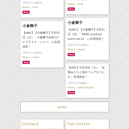
update
2026.6.8
News - web
News - web
小倉舞子
小倉舞子
【elfin'】【小倉舞子】6月21
【elfin'】【小倉舞子】5月23
日（日）「MxM's produce
日（土）「小倉舞子(elfin')グ
event vol.12」に出演決定！
レイテスト・ショー」に出演
update
2026.5.26
決定！
News - event
update
2026.5.8
News - event
【elfin'】5月16日（土）「全
国みどりと花のフェアかつし
か」出演決定！
update
2026.5.8
News - event,music