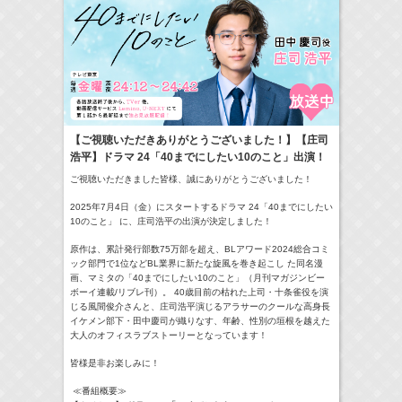
24:00-24:30
一緒にごはんをたべるだけ
真矢ミキ
(
TV
)
【ご視聴いただきありがとうございました！】【庄司
浩平】ドラマ 24「40までにしたい10のこと」出演！
> More
ご視聴いただきました皆様、誠にありがとうございました！
2025年7月4日（金）にスタートするドラマ 24「40までにしたい
10のこと」 に、庄司浩平の出演が決定しました！
原作は、累計発行部数75万部を超え、BLアワード2024総合コミ
ック部門で1位などBL業界に新たな旋風を巻き起こし た同名漫
画、マミタの「40までにしたい10のこと」（月刊マガジンビー
ボーイ連載/リブレ刊）。 40歳目前の枯れた上司・十条雀役を演
じる風間俊介さんと、庄司浩平演じるアラサーのクールな高身長
イケメン部下・田中慶司が織りなす、年齢、性別の垣根を越えた
大人のオフィスラブストーリーとなっています！
皆様是非お楽しみに！
≪番組概要≫