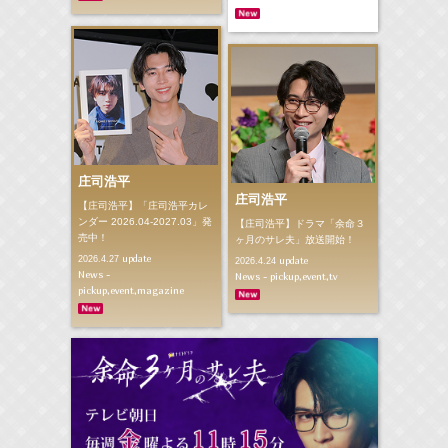
庄司浩平
庄司浩平
【庄司浩平】「庄司浩平カレ
ンダー 2026.04-2027.03」発
【庄司浩平】ドラマ「余命３
売中！
ヶ月のサレ夫」放送開始！
update
2026.4.27
update
2026.4.24
News -
News - pickup,event,tv
pickup,event,magazine