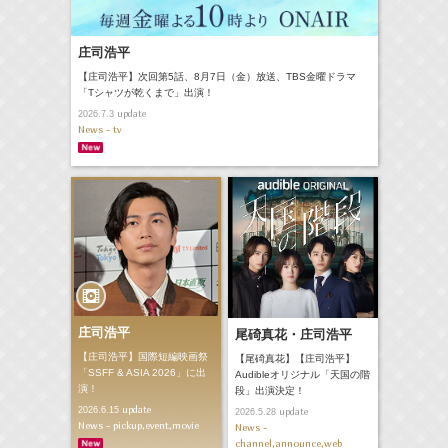
庄司浩平
【庄司浩平】次回第5話、8月7日（金）放送、TBS金曜ドラマ
「Tシャツが乾くまで」出演！
update
2026.7.3
News - tv
庄司浩平
尾碕真花・庄司浩平
【庄司浩平】国際短編映画祭
【尾碕真花】【庄司浩平】
「SSFF & ASIA 2026」に出
Audibleオリジナル「天国の階
演！
段」出演決定！
update
2026.6.15
update
2026.5.28
News - pickup,event,movie
News -
channel,announce,web