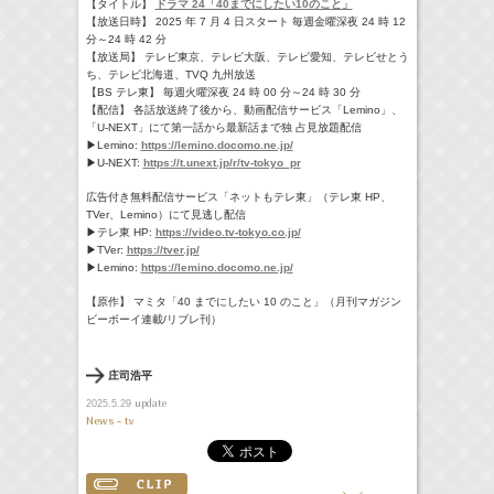
【タイトル】
ドラマ 24「40までにしたい10のこと」
【放送日時】 2025 年 7 月 4 日スタート 毎週金曜深夜 24 時 12
分～24 時 42 分
【放送局】 テレビ東京、テレビ大阪、テレビ愛知、テレビせとう
ち、テレビ北海道、TVQ 九州放送
【BS テレ東】 毎週火曜深夜 24 時 00 分～24 時 30 分
【配信】 各話放送終了後から、動画配信サービス「Lemino」、
「U-NEXT」にて第一話から最新話まで独 占見放題配信
▶Lemino:
https://lemino.docomo.ne.jp/
▶U-NEXT:
https://t.unext.jp/r/tv-tokyo_pr
広告付き無料配信サービス「ネットもテレ東」（テレ東 HP、
TVer、Lemino）にて見逃し配信
▶テレ東 HP:
https://video.tv-tokyo.co.jp/
▶TVer:
https://tver.jp/
▶Lemino:
https://lemino.docomo.ne.jp/
【原作】 マミタ「40 までにしたい 10 のこと」（月刊マガジン
ビーボーイ連載/リブレ刊）
庄司浩平
update
2025.5.29
News - tv