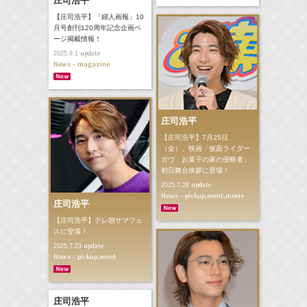
庄司浩平
【庄司浩平】「婦人画報」10
月号創刊120周年記念企画ペ
ージ掲載情報！
update
2025.9.1
News - magazine
庄司浩平
【庄司浩平】7月25日
（金）、映画「仮面ライダー
ガヴ お菓子の家の侵略者」
初日舞台挨拶に登場！
update
2025.7.28
News - pickup,event,movie
庄司浩平
【庄司浩平】テレ朝サマフェ
スに登場！
update
2025.7.23
News - pickup,event
庄司浩平