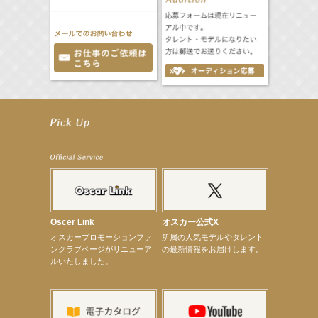
【elfin’】7thシングル『全世界』がFMたいはくでO.A.決定♪
【elfin’】7thシングル『全世界』がFM-UUでO.A.決定♪
【elfin’】8月16日（日）「全世界」発売記念イベント決定！
【elfin’】7thシングル『全世界』がFM TANABEでO.A.決定♪
【昆虫ハンター牧田習】宝塚市立手塚治虫記念館トークショー＆宝塚文化芸術センター昆虫展示イ
ベント
【昆虫ハンター牧田習】8月13日（木）プライムツリー赤池「ふれあい昆虫フェスティバル」トーク
ショーゲスト出演！
【井頭愛海】『小さなお葬式』TV-CM出演！
【定本楓馬】WEB DIGVII 連載企画『東京23時』に登場！
【髙橋ひかる】7月雑誌掲載情報
Oscer Link
オスカー公式X
【elfin’】7thシングル『全世界』がFMふくろうでパワープレイO.A.決定
オスカープロモーションファ
所属の人気モデルやタレント
【上戸彩】「サントリードリームマッチ2026」 始球式
ンクラブページがリニューア
の最新情報をお届けします。
【上戸彩】サントリー「−196」新CM出演！
ルいたしました。
【elfin’】【小倉舞子】8月9日（日）「MxM’s produce event vol.14」に出演決定！
【elfin’】【辻美優】8月28日（金）「辻美優(elfin’)グレイテスト・ショー」に出演決定！
【elfin’】9月27日（日）「Beauty Voice Theater Reboot Vol.3」開催決定！
【本田紗来】「Ray」9月号発売中！
【宇垣美里】「マンガ【推しの子】展‐星のキセキ‐」オープニングイベント