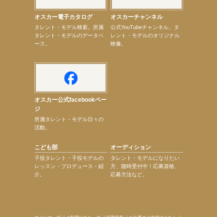
【昆虫ハンター牧田習】7月25日（土）NHKラジオ「石丸謙二郎の山カフェ」出演
【昆虫ハンター牧田習】7月22日（水）TBSラジオ「こねくと」出演
オスカー電子カタログ
オスカーチャンネル
【定本楓馬】映画「藍反射」札幌シアターキノにて8月29日（土）・8月31日（月）2日間限定上映
次のページへ
タレント・モデル検索。所属
公式YouTubeチャンネル。タ
タレント・モデルのデータベ
レント・モデルのオリジナル
ース。
映像。
オスカー公式facebookペー
ジ
所属タレント・モデル日々の
活動。
こども部
オーディション
子役タレント・子役モデルの
タレント・モデルになりたい
レッスン・プロデュース・紹
方、随時受付中！応募資格、
介。
応募方法など。