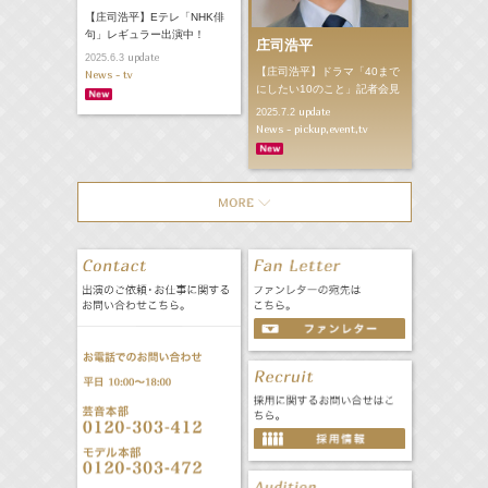
【庄司浩平】Eテレ「NHK俳
句」レギュラー出演中！
庄司浩平
update
2025.6.3
【庄司浩平】ドラマ「40まで
News - tv
にしたい10のこと」記者会見
update
2025.7.2
News - pickup,event,tv