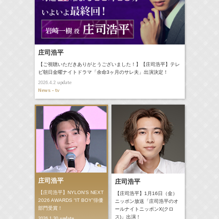
庄司浩平
【ご視聴いただきありがとうございました！】【庄司浩平】テレ
ビ朝日金曜ナイトドラマ「余命3ヶ月のサレ夫」出演決定！
update
2026.4.2
News - tv
庄司浩平
庄司浩平
【庄司浩平】NYLON'S NEXT
【庄司浩平】1月16日（金）
2026 AWARDS “IT BOY”俳優
ニッポン放送「庄司浩平のオ
部門受賞！
ールナイトニッポンX(クロ
ス)」出演！
update
2026.1.30