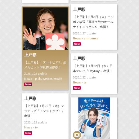
上戸彩
【上戸彩】2月3日（火）ニッ
ポン放送「高橋文哉のオール
ナイトニッポンX」出演！
update
2026.1.27
News - announce
上戸彩
上戸彩
【上戸彩】「ズートピア2」超
【上戸彩】1月22日（木）日
メガヒット御礼舞台挨拶！
本テレビ「DayDay.」出演！
update
2026.1.22
update
2026.1.22
News - pickup,event,movie
News - tv
上戸彩
【上戸彩】1月22日（木）フ
ジテレビ「ノンストップ！」
出演！
update
2026.1.22
News - tv