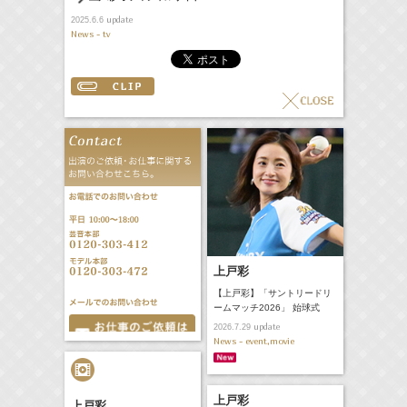
update
2025.6.6
News - tv
上戸彩
【上戸彩】「サントリードリ
ームマッチ2026」 始球式
update
2026.7.29
News - event,movie
上戸彩
上戸彩