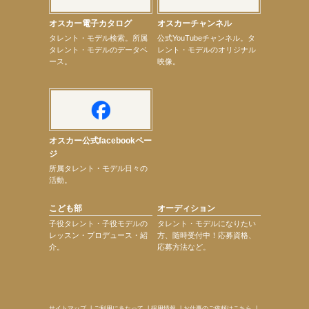
【elfin’】9月27日（日）「Beauty Voice Theater Reboot Vol.3」開催決定！
【本田紗来】「Ray」9月号発売中！
オスカー電子カタログ
オスカーチャンネル
【宇垣美里】「マンガ【推しの子】展‐星のキセキ‐」オープニングイベント
次のページへ
タレント・モデル検索。所属
公式YouTubeチャンネル。タ
タレント・モデルのデータベ
レント・モデルのオリジナル
ース。
映像。
オスカー公式facebookペー
ジ
所属タレント・モデル日々の
活動。
こども部
オーディション
子役タレント・子役モデルの
タレント・モデルになりたい
レッスン・プロデュース・紹
方、随時受付中！応募資格、
介。
応募方法など。
サイトマップ
|
ご利用にあたって
|
採用情報
|
お仕事のご依頼はこちら
|