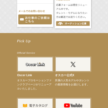
【笛木優子】9月13日（木）ドラマ『大空港〜GATE24〜』ゲスト出演決定！
【前川泰之】舞台「グレンギャリー・グレンロス」公演詳細解禁！
【武井咲】ENFÖLD 2026 PF/FW archetypeに登場！
【elfin’】7thシングル『全世界』がFMたいはくでO.A.決定♪
【elfin’】7thシングル『全世界』がFM-UUでO.A.決定♪
【elfin’】8月16日（日）「全世界」発売記念イベント決定！
【elfin’】7thシングル『全世界』がFM TANABEでO.A.決定♪
【昆虫ハンター牧田習】宝塚市立手塚治虫記念館トークショー＆宝塚文化芸術センター昆虫展示イ
ベント
【昆虫ハンター牧田習】8月13日（木）プライムツリー赤池「ふれあい昆虫フェスティバル」トーク
ショーゲスト出演！
Oscer Link
オスカー公式X
【井頭愛海】『小さなお葬式』TV-CM出演！
オスカープロモーションファ
所属の人気モデルやタレント
【定本楓馬】WEB DIGVII 連載企画『東京23時』に登場！
ンクラブページがリニューア
の最新情報をお届けします。
【髙橋ひかる】7月雑誌掲載情報
ルいたしました。
【elfin’】7thシングル『全世界』がFMふくろうでパワープレイO.A.決定
【上戸彩】「サントリードリームマッチ2026」 始球式
【上戸彩】サントリー「−196」新CM出演！
【elfin’】【小倉舞子】8月9日（日）「MxM’s produce event vol.14」に出演決定！
【elfin’】【辻美優】8月28日（金）「辻美優(elfin’)グレイテスト・ショー」に出演決定！