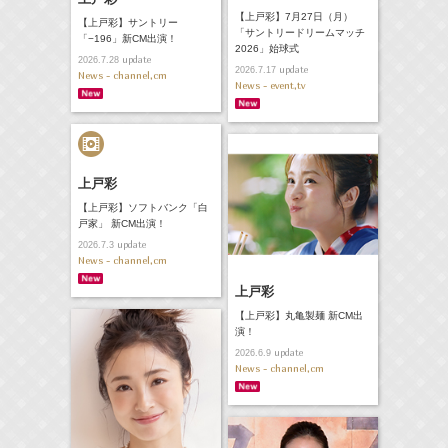
【上戸彩】7月27日（月）
【上戸彩】サントリー
「サントリードリームマッチ
「−196」新CM出演！
2026」始球式
update
2026.7.28
update
2026.7.17
News - channel,cm
News - event,tv
上戸彩
【上戸彩】ソフトバンク「白
戸家」 新CM出演！
update
2026.7.3
News - channel,cm
上戸彩
【上戸彩】丸亀製麺 新CM出
演！
update
2026.6.9
News - channel,cm