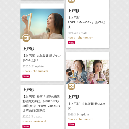
上戸彩
【上戸彩】
AOKI 「MeWORK」 新CM出
演！
update
2026.4.8
News - channel,cm
上戸彩
【上戸彩】丸亀製麺 新ブラン
ドCM 出演！
update
2026.3.24
News - channel,cm
上戸彩
上戸彩
【上戸彩】映画「沈黙の艦隊
北極海大海戦」が2026年3月
【上戸彩】丸亀製麺 新CM 出
20日(金)よりPrime Videoにて
演！
世界独占配信決定！
update
2026.3.24
update
2026.3.5
News - channel,cm
News - movie,web