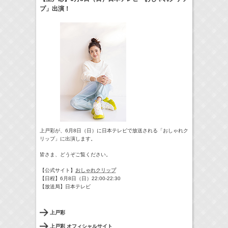
プ」出演！
24:00-24:30
一緒にごはんをたべるだけ
真矢ミキ
(
TV
)
> More
上戸彩が、6月8日（日）に日本テレビで放送される「おしゃれク
リップ」に出演します。
皆さま、どうぞご覧ください。
【公式サイト】
おしゃれクリップ
【日程】6月8日（日）22:00-22:30
【放送局】日本テレビ
上戸彩
上戸彩 オフィシャルサイト