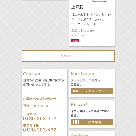
上戸彩
【上戸彩】明治「おいしいシ
リーズ」新CM 「おいし
い ？ 」篇出演！
update
2026.1.15
News - cm