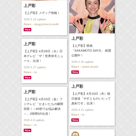
上戸彩
【上戸彩】メディア情報！
update
2026.5.16
News - magazine,tv,web
上戸彩
上戸彩
【上戸彩】映画
「SAKAMOTO DAYS」 絶賛
【上戸彩】4月28日（火）日
公開中！
本テレビ「ザ！世界仰天ニュ
ース」出演！
update
2026.4.30
News - event,movie
update
2026.4.27
News - tv
上戸彩
上戸彩
【上戸彩】4月16日（木）朝
日放送「やすとものいたって
【上戸彩】4月10日（金）フ
真剣です」出演！
ジテレビ「かまいたちの瞬間
回答！～60秒でお悩み解決
update
2026.4.15
～」2時間SP出演！
News - tv
update
2026.4.8
News - tv