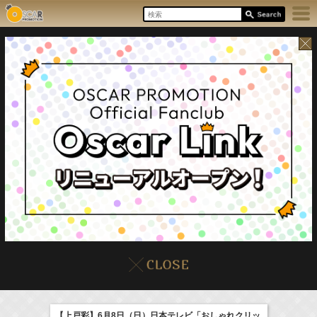
8/6(Thu)
イベント
販売情報
本日の出演情報
【上戸彩】6月8日（日）日本テレビ「おしゃれクリッ