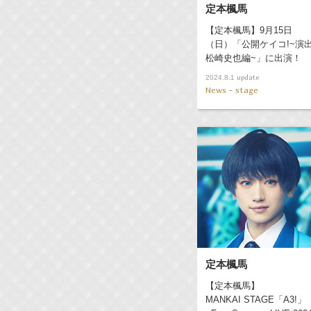
定本楓馬
【定本楓馬】9月15日
（日）「公開ケイコ!~演出
松崎史也編~」に出演！
update
2024.8.1
News - stage
定本楓馬
【定本楓馬】
MANKAI STAGE「A3!」