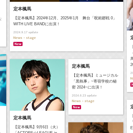
定本楓馬
【定本楓馬】2024年12月、2025年1月 舞台「呪術廻戦 0」
:
WITH LIVE BANDに出演！
update
2024.9.17
News - stage
馬
定本楓馬
2
【定本楓馬】ミュージカル
N
「黒執事」~寄宿学校の秘
密 2024~に出演！
update
2024.6.23
News - stage
定本楓馬
「
【定本楓馬】9月6日（火）
「ACTORS☆LEAGUE in