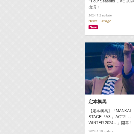
~Four Seasons LIVE 202
出演！
update
2024.7.2
News - stage
定本楓馬
【定本楓馬】「MANKAI
STAGE『A3!』ACT2! ～
WINTER 2024～」開幕！
update
2024.4.10