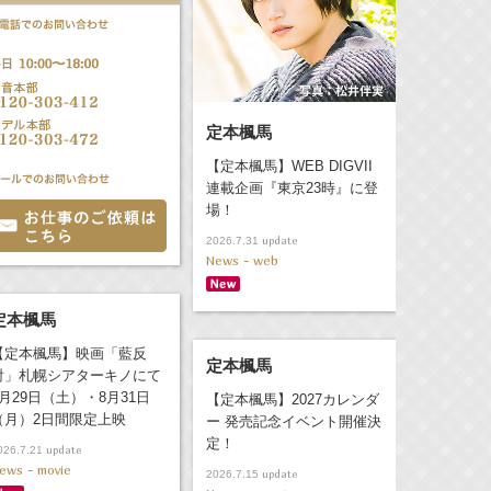
定本楓馬
【定本楓馬】WEB DIGVII
連載企画『東京23時』に登
場！
update
2026.7.31
News - web
定本楓馬
【定本楓馬】映画「藍反
定本楓馬
射」札幌シアターキノにて
8月29日（土）・8月31日
【定本楓馬】2027カレンダ
（月）2日間限定上映
ー 発売記念イベント開催決
定！
update
026.7.21
ews - movie
update
2026.7.15