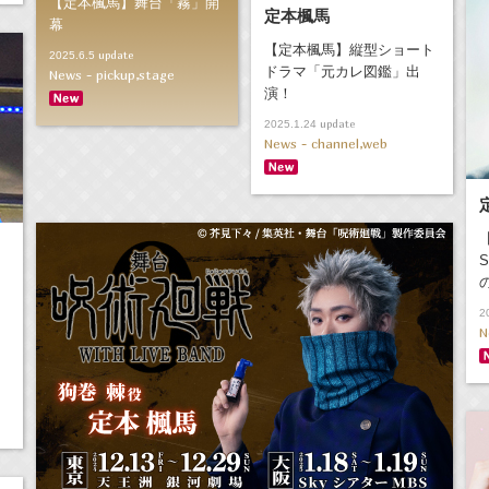
【定本楓馬】舞台「霧」開
定本楓馬
幕
【定本楓馬】縦型ショート
update
2025.6.5
ドラマ「元カレ図鑑」出
News - pickup,stage
演！
update
2025.1.24
News - channel,web
S
2
N