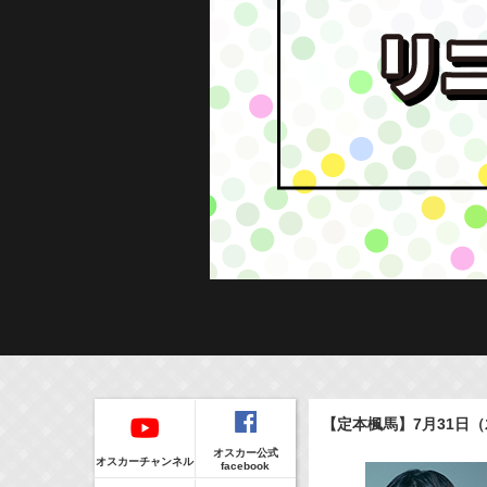
Regular
本日の出演情報
イベント
【定本楓馬】7月31日
CLIP
8/6(Thu)
販売情報
オスカー公式
24:00-24:30
(
TV
)
オスカーチャンネル
facebook
一緒にごはんをたべるだけ