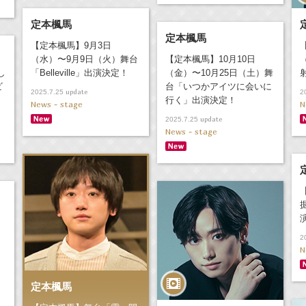
定本楓馬
定本楓馬
【定本楓馬】9月3日
（水）〜9月9日（火）舞台
【定本楓馬】10月10日
し
「Belleville」出演決定！
（金）〜10月25日（土）舞
ビ
台「いつかアイツに会いに
update
2025.7.25
2
行く」出演決定！
News - stage
N
update
2025.7.25
News - stage
2
！
N
定本楓馬