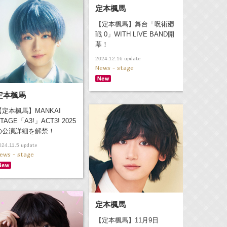
定本楓馬
【定本楓馬】舞台「呪術廻
戦 0」WITH LIVE BAND開
幕！
update
2024.12.16
News - stage
定本楓馬
【定本楓馬】MANKAI
TAGE「A3!」ACT3! 2025
の公演詳細を解禁！
update
024.11.5
ews - stage
定本楓馬
【定本楓馬】11月9日