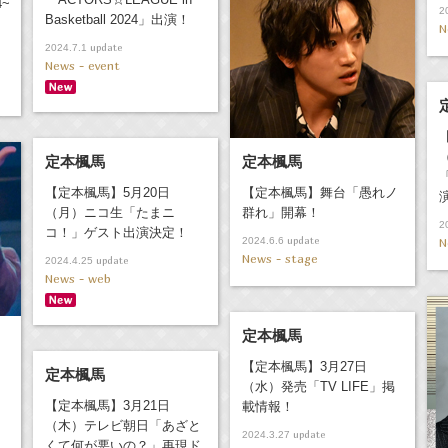
4~
2
Basketball 2024」出演！
N
update
2024.7.1
News - event
定本楓馬
定本楓馬
【定本楓馬】5月20日
【定本楓馬】舞台「愚れノ
（月）ニコ生「たまニ
群れ」開幕！
2
コ！」ゲスト出演決定！
update
2024.6.6
N
News - stage
update
2024.4.25
News - web
定本楓馬
【定本楓馬】3月27日
定本楓馬
（水）発売「TV LIFE」掲
【定本楓馬】3月21日
載情報！
（木）テレビ朝日「あざと
update
2024.3.27
くて何が悪いの？」再現ド