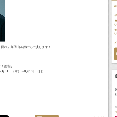
１面相」鳥羽山基役にて出演します！
２１面相」
年7月31日（木）〜8月10日（日）
2
N