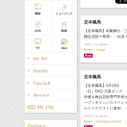
雑誌
ミュージック
定本楓馬
【定本楓馬】剣劇舞台「
DVD
映画
國志演技〜蜀漢～」出演
update
2026.7.13
TV
Web
News - stage
定本楓馬
【定本楓馬】5月24日
All
女優/タレント
（日）DAO 大阪ダンス・
All
TV
俳優＆舞台芸術専門学校
All
Fanclub Page
ープンキャンパススペシ
グループ
歌手
ルトークゲストに参加
Radio
Web
All
関連事業
update
2026.5.18
News - announce,event
男優/タレント
キャスター/レポーター