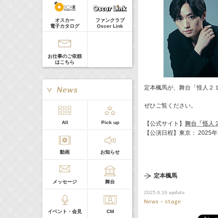
真矢ミキ
Guest
オスカー
ファンクラブ
電子カタログ
Oscer Link
お仕事のご依頼
はこちら
定本楓馬が、舞台「怪人２
ぜひご覧ください。
> More
All
Pick up
【公式サイト】
舞台「怪人
本日の出演
【公演日程】東京： 2025
動画
お知らせ
５０音順
定本楓馬
メッセージ
舞台
update
2025.6.16
News - stage
イベント・会見
CM