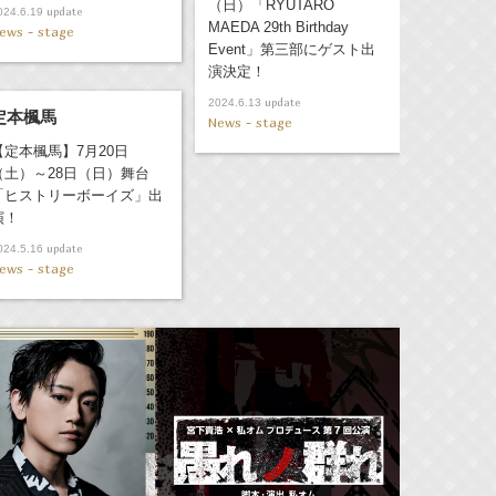
（日）「RYUTARO
update
024.6.19
MAEDA 29th Birthday
ews - stage
Event」第三部にゲスト出
演決定！
update
2024.6.13
定本楓馬
News - stage
【定本楓馬】7月20日
（土）～28日（日）舞台
「ヒストリーボーイズ」出
演！
update
024.5.16
ews - stage