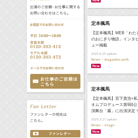
公式サービス
バラエティ
声優
All
TV
定本楓馬
【定本楓馬】WEB「わた
文化事業部
クリエイター
Radio
Web
のおにぎり物語」インタ
ュー掲載
誕生日 8/6
update
2025.6.25
News - magazine,web
All
TV
あ
か
さ
定本楓馬
た
な
は
Radio
Web
【定本楓馬】宮下貴浩×私
ま
や
ら
オムプロデュース第9回公
わ
演舞台「霧」に出演決定
update
2025.3.17
News - stage