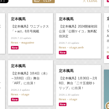
定本楓馬
定本楓馬
三
【定本楓馬】ワニブックス
【定本楓馬】2024開催初回
S
！
「＋act」8月号掲載
公演「公開ケイコ」無料配
A
信決定
update
2026.7.13
News - magazine
update
2026.7.13
News - stage,web
2
N
定本楓馬
定本楓馬
【定本楓馬】3月4日（水）
～3月8日（日）舞台
【定本楓馬】1月30日～2月
オ
「ART」に出演！
8日、舞台「二十五億秒ト
ャ
リップ」に出演！
update
2026.2.3
News - stage
update
2026.1.30
News - stage