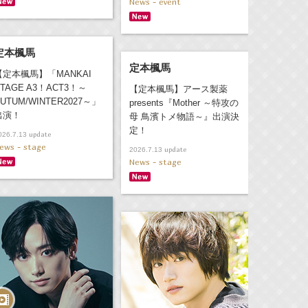
News - event
定本楓馬
定本楓馬
【定本楓馬】「MANKAI
TAGE A3！ACT3！～
【定本楓馬】アース製薬
UTUM/WINTER2027～」
presents『Mother ～特攻の
出演！
母 鳥濱トメ物語～』出演決
定！
update
026.7.13
ews - stage
update
2026.7.13
News - stage