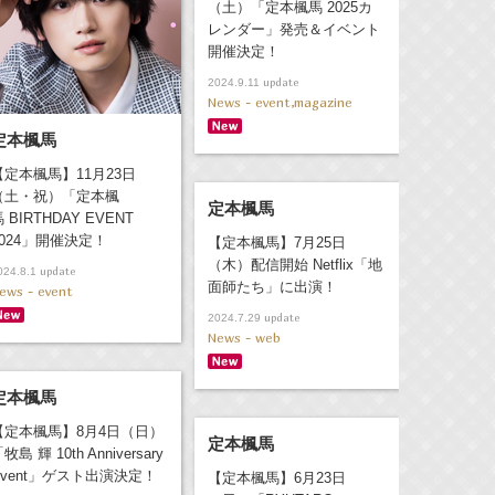
（土）「定本楓馬 2025カ
レンダー」発売＆イベント
開催決定！
update
2024.9.11
News - event,magazine
定本楓馬
【定本楓馬】11月23日
（土・祝）「定本楓
定本楓馬
 BIRTHDAY EVENT
2024」開催決定！
【定本楓馬】7月25日
（木）配信開始 Netflix「地
update
024.8.1
面師たち」に出演！
ews - event
update
2024.7.29
News - web
定本楓馬
【定本楓馬】8月4日（日）
定本楓馬
牧島 輝 10th Anniversary
Event」ゲスト出演決定！
【定本楓馬】6月23日