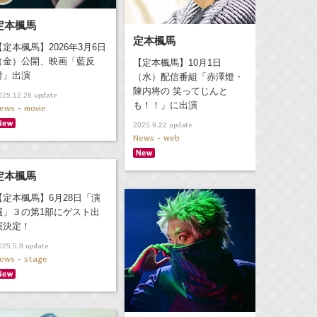
定本楓馬
定本楓馬
【定本楓馬】2026年3月6日
（金）公開、映画「藍反
【定本楓馬】10月1日
射」出演
（水）配信番組「赤澤燈・
陳内将の 笑ってじんと
update
025.12.26
も！！」に出演
ews - movie
update
2025.9.22
News - web
定本楓馬
【定本楓馬】6月28日「演
掘」３の第1部にゲスト出
演決定！
update
025.5.8
ews - stage