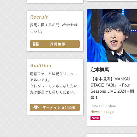
定本楓馬
【定本楓馬】MANKAI
STAGE『A3!』～Four
Seasons LIVE 2024～開
幕！
update
2024.11.1
News - stage