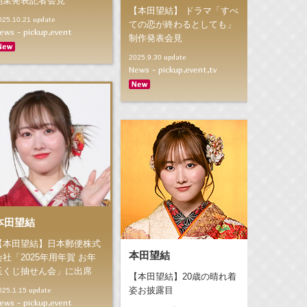
開業発表記者会見
【本田望結】 ドラマ「すべ
update
025.10.21
ての恋が終わるとしても」
ews - pickup,event
制作発表会見
update
2025.9.30
News - pickup,event,tv
本田望結
【本田望結】日本郵便株式
本田望結
会社「2025年用年賀 お年
玉くじ抽せん会」に出席
【本田望結】20歳の晴れ着
姿お披露目
update
025.1.15
ews - pickup,event