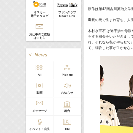
真矢ミキ
Guest
原作は第42回吉川英治文学
オスカー
ファンクラブ
電子カタログ
Oscer Link
毒親の元で生まれ育ち、人
木村水宝石 は過干渉の母
お仕事のご依頼
をする機会をいただきまし
はこちら
れ、それなら私がやらせて
て、経験した事が生かせな
> More
All
Pick up
本日の出演
動画
お知らせ
５０音順
メッセージ
舞台
イベント・会見
CM