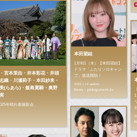
本田望結
1月9日（木）【本田望結】
ドラマ「ふたりソロキャン
・宮本茉由・井本彩花・井頭
プ」放送開始！
志織・川瀬莉子・本田紗来・
update
2025.1.10
美(らあら)・飯島寛騎・奥野
News - pickup,event,tv
実
025年晴れ着撮影会
2
N