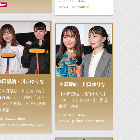
update
2025.1.14
News - announce
本田望結・川口ゆりな
本田望結・川口ゆりな
【本田望結・川口ゆりな】
【本田望結・川口ゆりな】
11月9日（土）映画「カー
「カーリングの神様」完成
リングの神様」公開記念舞
披露上映会
台挨拶
update
2024.10.4
update
024.11.12
News - pickup,event,movie
ews - pickup,event,movie