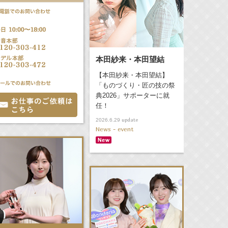
本田紗来・本田望結
【本田紗来・本田望結】
「ものづくり・匠の技の祭
典2026」サポーターに就
任！
update
2026.6.29
News - event