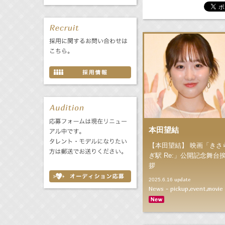
本田望結
【本田望結】 映画「きさ
ぎ駅 Re:」公開記念舞台
拶
update
2025.6.16
News - pickup,event,movie