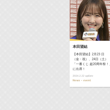
本田望結
【本田望結】2月23 日
（金・祝）、24日（土）
「一番くじ 超20周年祭！
に出席！
update
2024.2.22
News - event