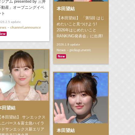
ジアム presented by 三井
不動産」オープニングイベ
本田望結
ント
【本田望結】 「第5回 はじ
update
026.2.5
めたいこと見つけよう!
ews - channel,announce
2026年はじめたいこと
RANKING発表会」に出席!
update
2026.1.9
News - pickup,event
本田望結
【本田望結】 サンエックス
ユニバース＆富士急ハイラ
ンドサンエックス新エリア
本田望結