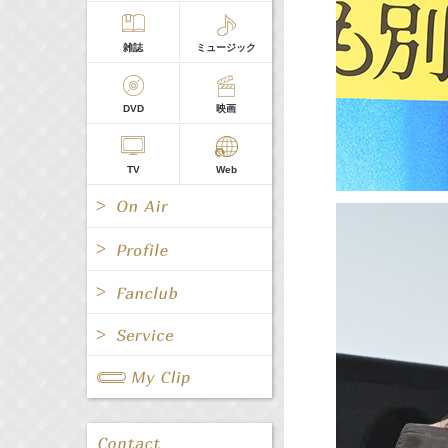
雑誌
ミュージック
DVD
映画
TV
Web
All
女優/タレント
All
TV
All
Fanclub Page
グループ
歌手
Radio
Web
All
関連事業
男優/タレント
キャスター/レポーター