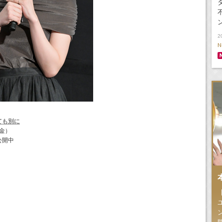
タ
2
N
ても別に
（金）
公開中