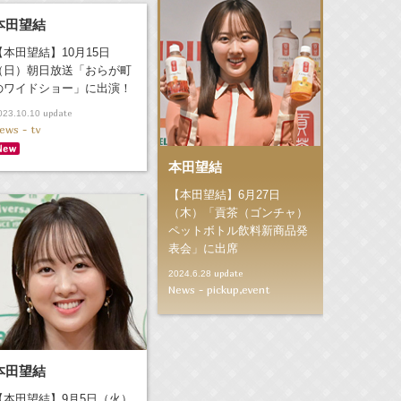
本田望結
【本田望結】10月15日
（日）朝日放送「おらが町
のワイドショー」に出演！
update
023.10.10
ews - tv
本田望結
【本田望結】6月27日
（木）「貢茶（ゴンチャ）
ペットボトル飲料新商品発
表会」に出席
update
2024.6.28
News - pickup,event
本田望結
【本田望結】9月5日（火）