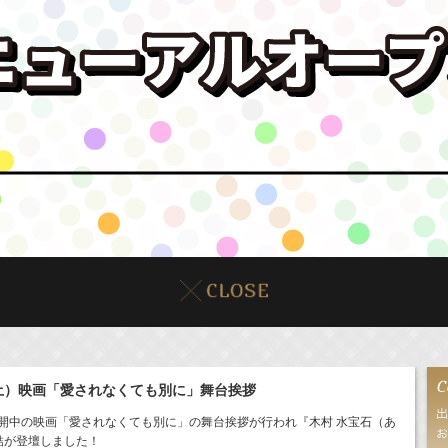
土）映画「愛されなくても別に」舞台挨拶
開中の映画「愛されなくても別に」の舞台挨拶が行われ『木村 水宝石（あ
結が登壇しました！