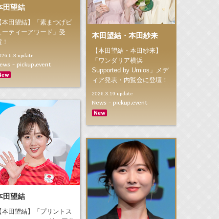
本田望結
【本田望結】「素まつげビ
ューティーアワード」受
本田望結・本田紗来
賞！
【本田望結・本田紗来】
update
026.6.8
「ワンダリア横浜
ews - pickup,event
Supported by Umios」メデ
ィア発表・内覧会に登壇！
update
2026.3.19
News - pickup,event
本田望結
【本田望結】「プリントス