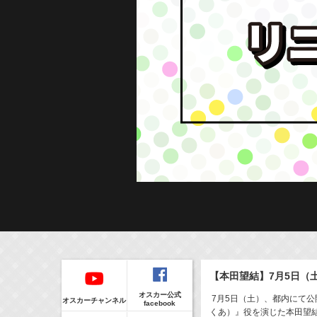
Regular
本日の出演情報
イベント
【本田望結】7月5日（
CLIP
8/6(Thu)
販売情報
オスカー公式
24:00-24:30
(
TV
)
7月5日（土）、都内にて公
オスカーチャンネル
facebook
一緒にごはんをたべるだけ
くあ）』役を演じた本田望