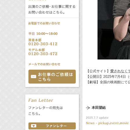
公式サービス
バラエティ
声優
All
TV
文化事業部
クリエイター
Radio
Web
誕生日 8/6
All
TV
【公式サイト】
愛されなく
あ
か
さ
【公開日】2025年7月4日
【劇場】全国の映画館にて
た
な
は
Radio
Web
ま
や
ら
わ
本田望結
update
2025.7.7
News - pickup,event,movie