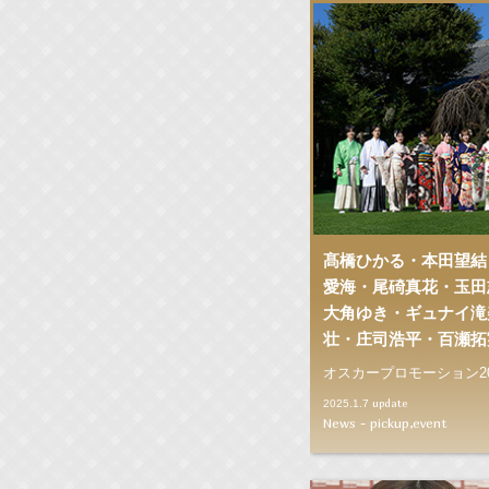
髙橋ひかる・本田望結
愛海・尾碕真花・玉田
大角ゆき・ギュナイ滝
壮・庄司浩平・百瀬拓
オスカープロモーション2
update
2025.1.7
News - pickup,event