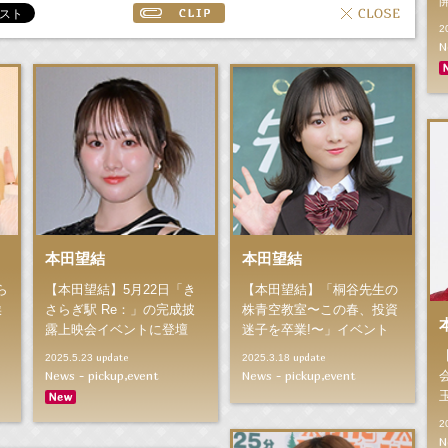
2
N
本田望結
本田望結
【本田望結】5月22日「き
ら
【本田望結】「桐谷先生の
さらぎ駅 Re：」の完成披
挨
株青空教室〜この春、投資
露上映会イベントに登壇
迷子を卒業!〜」イベント
update
update
2025.5.23
2025.3.18
News - pickup,event
News - pickup,event
2
N