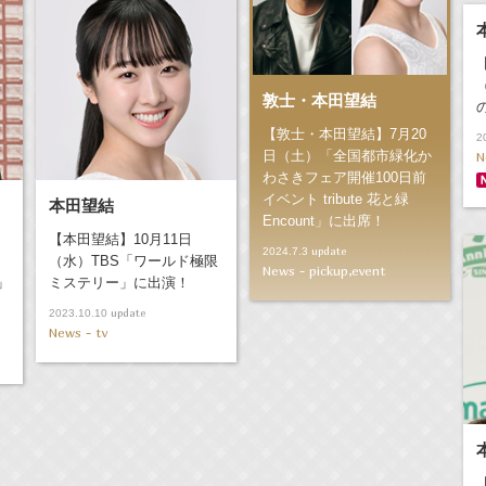
敦士・本田望結
【敦士・本田望結】7月20
2
日（土）「全国都市緑化か
N
わさきフェア開催100日前
イベント tribute 花と緑
本田望結
Encount」に出席！
【本田望結】10月11日
update
2024.7.3
（水）TBS「ワールド極限
News - pickup,event
」
ミステリー」に出演！
update
2023.10.10
News - tv