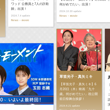
ワッド 公務員と7人の詐欺
何がめでたい」出演！
師」出演！
チ
update
2024.10.30
News - movie
update
2024.7.4
News - movie
草笛光子・真矢ミキ
【草笛光子・真矢ミキ】6
月20日（木）映画「九十
歳。何がめでたい」祝公開
前日祭舞台挨拶！
update
2024.6.21