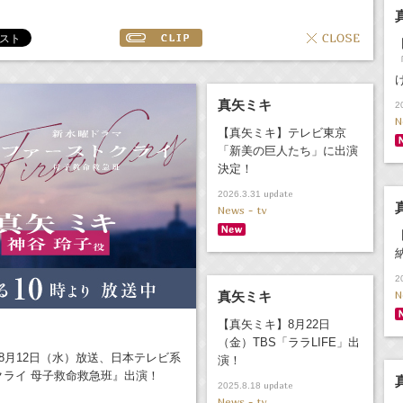
真矢ミキ
2
N
【真矢ミキ】テレビ東京
「新美の巨人たち」に出演
決定！
update
2026.3.31
News - tv
2
N
真矢ミキ
【真矢ミキ】8月22日
（金）TBS「ララLIFE」出
8月12日（水）放送、日本テレビ系
演！
ライ 母子救命救急班』出演！
update
2025.8.18
News - tv