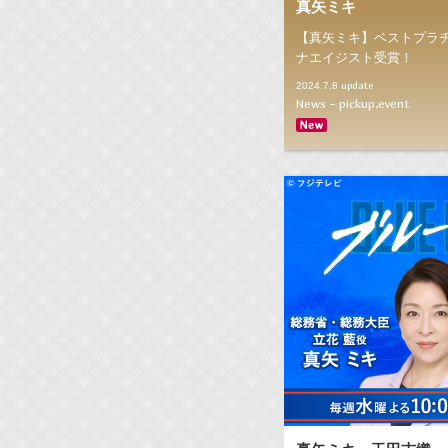
真矢ミキ
【真矢ミキ】ベストプラ
ナエイジスト受賞！
update
2024.7.8
News - pickup,event