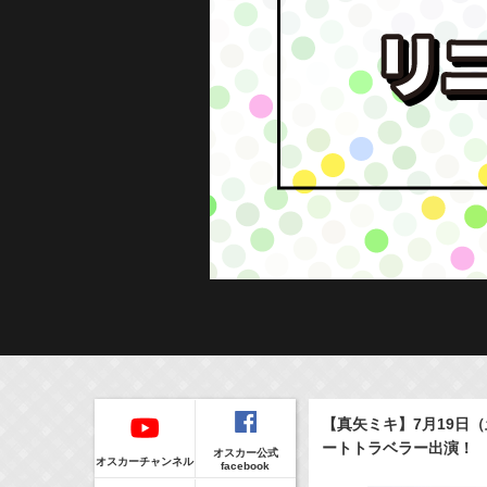
Regular
本日の出演情報
イベント
【真矢ミキ】7月19日
CLIP
8/8(Sat)
販売情報
ートトラベラー出演！
オスカー公式
17:55-18:00
(
Radio
)
オスカーチャンネル
facebook
ラジオドラマ「一建設presents おうちのはなし」