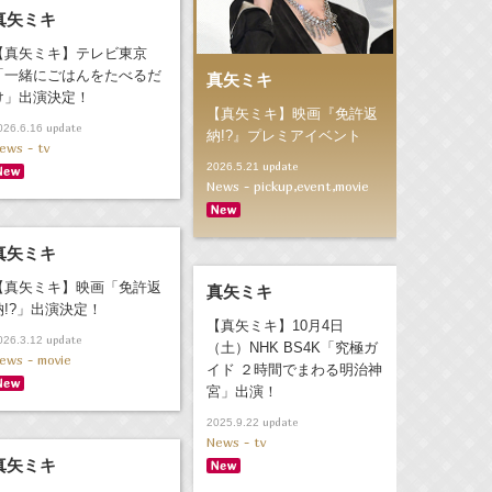
真矢ミキ
【真矢ミキ】テレビ東京
「一緒にごはんをたべるだ
真矢ミキ
け」出演決定！
【真矢ミキ】映画『免許返
update
026.6.16
納!?』プレミアイベント
ews - tv
update
2026.5.21
News - pickup,event,movie
真矢ミキ
【真矢ミキ】映画「免許返
真矢ミキ
納!?」出演決定！
【真矢ミキ】10月4日
update
026.3.12
（土）NHK BS4K「究極ガ
ews - movie
イド ２時間でまわる明治神
宮」出演！
update
2025.9.22
News - tv
真矢ミキ