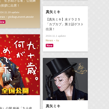
次 生き続ける者」公開舞
台挨拶に出席！
真矢ミキ
update
024.11.19
ews - pickup,event,movie
【真矢ミキ】水ドラ２５
「カプカプ」第２話ゲスト
出演！
update
2024.11.1
News - tv
真矢ミキ
金）公開 映画「九十歳。