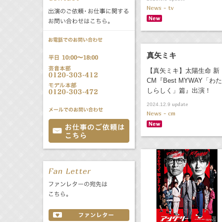
News - tv
公式サービス
バラエティ
声優
All
TV
真矢ミキ
文化事業部
クリエイター
Radio
Web
【真矢ミキ】太陽生命 新
CM『Best MYWAY「わた
誕生日 8/8
しらしく」篇』出演！
update
2024.12.9
News - cm
All
TV
あ
か
さ
た
な
は
Radio
Web
ま
や
ら
わ