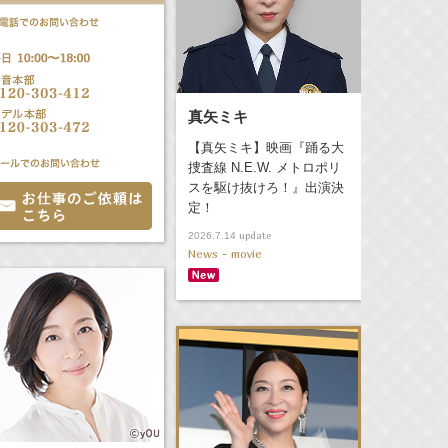
真矢ミキ
【真矢ミキ】映画『踊る大
捜査線 N.E.W. メトロポリ
スを駆け抜けろ！』出演決
定！
update
2026.7.14
News - movie