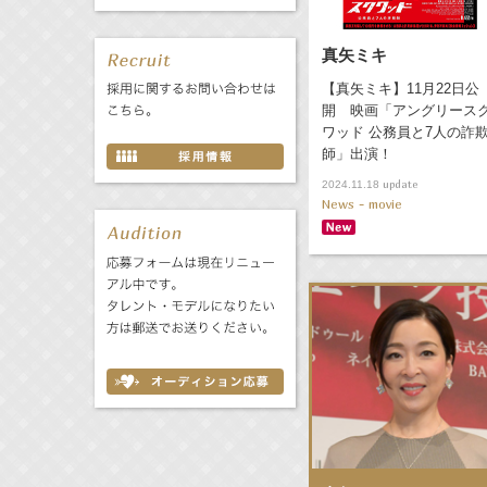
真矢ミキ
【真矢ミキ】11月22日公
開 映画「アングリース
ワッド 公務員と7人の詐
師」出演！
update
2024.11.18
News - movie