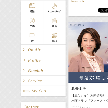
News - tv
雑誌
ミュージック
DVD
映画
TV
Web
All
女優/タレント
All
TV
All
Fanclub Page
真矢ミキ
グループ
歌手
Radio
Web
【真矢ミキ】次回第6話、
All
関連事業
水曜ドラマ『ファーストク
男優/タレント
キャスター/レポーター
update
2026.6.9