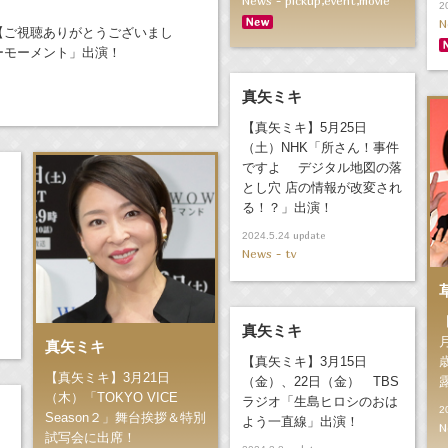
News - pickup,event,movie
2
N
【ご視聴ありがとうございまし
ーモーメント」出演！
真矢ミキ
【真矢ミキ】5月25日
（土）NHK「所さん！事件
ですよ デジタル地図の落
とし穴 店の情報が改変され
）
る！？」出演！
update
2024.5.24
News - tv
真矢ミキ
真矢ミキ
【真矢ミキ】3月15日
【真矢ミキ】3月21日
（金）、22日（金） TBS
（木）「TOKYO VICE
ラジオ「生島ヒロシのおは
2
Season２」舞台挨拶＆特別
よう一直線」出演！
N
試写会に出席！