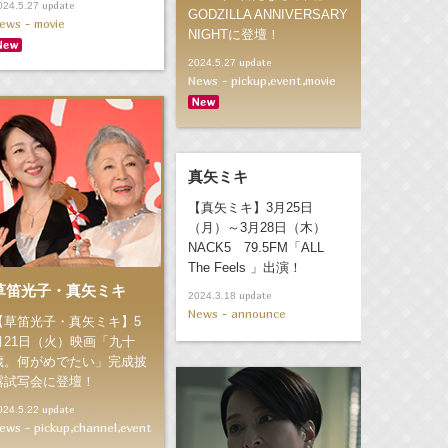
update
024.5.27
GODZILLA ANNIVERSARY
ews - movie
NIGHTに登壇！
update
2024.5.27
News - pickup,event,movie
真矢ミキ
【真矢ミキ】3月25日
（月）～3月28日（木）
NACK5 79.5FM「ALL
The Feels 」出演！
草笛光子・真矢ミキ
update
2024.3.18
News - announce
【草笛光子・真矢ミキ】5
月21日（火）映画「九十
歳。何がめでたい」完成披
露試写会に登壇！
update
024.5.22
ews - pickup,channel,event