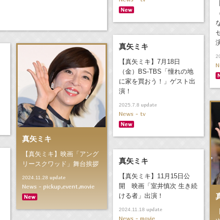
真矢ミキ
2
【真矢ミキ】7月18日
N
（金）BS-TBS「憧れの地
に家を買おう！」ゲスト出
演！
update
2025.7.8
News - tv
真矢ミキ
【真矢ミキ】映画「アング
真矢ミキ
リースクワッド」舞台挨拶
【真矢ミキ】11月15日公
update
2024.11.28
開 映画「室井慎次 生き続
News - pickup,event,movie
ける者」出演！
update
2024.11.18
News - movie