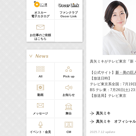
髙橋ひかる
Guest
18:30-18:56
(
TV
)
オスカー
ファンクラブ
一泊家族
電子カタログ
Oscer Link
河北麻友子
19:30-19:45
(
Radio
)
宮﨑香蓮の聴いてみらんね！
お仕事のご依頼
宮﨑香蓮
はこちら
21:00 -21:30
(
Radio
)
藤田ニコルのニコニチ
藤田ニコル
真矢ミキがテレビ東京『新
【公式サイト】
新・美の巨
> More
All
Pick up
【放送日時】
本日の出演
テレビ東京系全国：7月19日(土) 
BS テレ東：7月26日(土) 23:3
動画
お知らせ
【放送局】テレビ東京
５０音順
真矢ミキ
メッセージ
舞台
真矢ミキ オフィシャル
update
イベント・会見
CM
2025.7.12