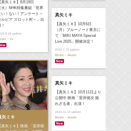
【真矢ミキ】8月19日
（火）NHK特集番組「世界
ない！ない！アンケート～
真矢ミキ
セルビア ズロット村～」出
【真矢ミキ】10月6日
演！
（月）ブルーノート東京に
update
025.8.18
て「MIKI MAYA Special
ews - tv
Live 2025」開催決定！
update
2025.7.25
News - music
真矢ミキ
【真矢ミキ】10月11日より
公開中 映画「室井慎次 敗
れざる者」出演！
update
2024.11.18
真矢ミキ
News - movie
【真矢ミキ】映画 「室井慎