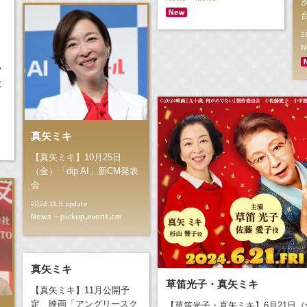
2
N
ク
欺
真矢ミキ
【真矢ミキ】10月25日
（金）「dip AI」新CM発表
会
update
2024.11.6
News - pickup,event,cm
真矢ミキ
草笛光子・真矢ミキ
【真矢ミキ】11月公開予
定 映画「アングリースク
【草笛光子・真矢ミキ】6月21日（