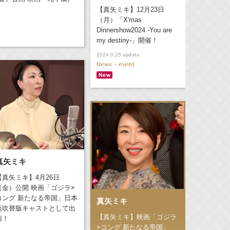
【真矢ミキ】12月23日
（月）「X'mas
Dinnershow2024 -You are
my destiny-」開催！
update
2024.9.25
News - event
真矢ミキ
【真矢ミキ】4月26日
（金）公開 映画「ゴジラ×
コング 新たなる帝国」日本
真矢ミキ
語吹替版キャストとして出
【真矢ミキ】映画「ゴジラ
演！
×コング 新たなる帝国」