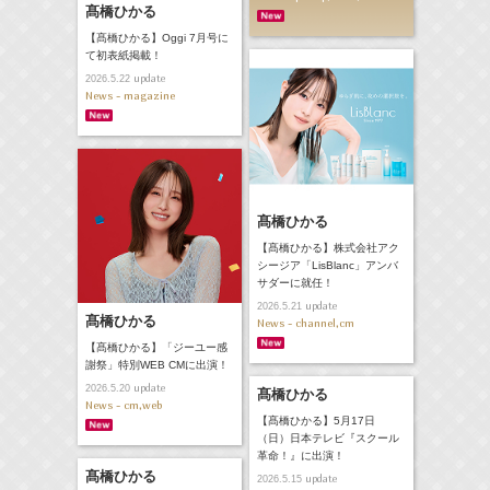
髙橋ひかる
【髙橋ひかる】Oggi 7月号に
て初表紙掲載！
update
2026.5.22
News - magazine
髙橋ひかる
【髙橋ひかる】株式会社アク
シージア「LisBlanc」アンバ
サダーに就任！
update
2026.5.21
髙橋ひかる
News - channel,cm
【髙橋ひかる】「ジーユー感
謝祭」特別WEB CMに出演！
update
2026.5.20
髙橋ひかる
News - cm,web
【髙橋ひかる】5月17日
（日）日本テレビ『スクール
革命！』に出演！
髙橋ひかる
update
2026.5.15