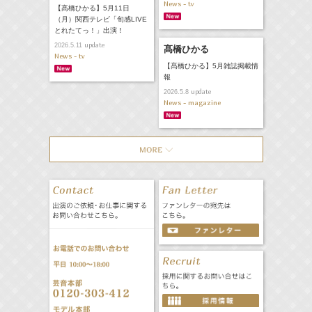
News - tv
【髙橋ひかる】5月11日
（月）関西テレビ「旬感LIVE
とれたてっ！」出演！
update
2026.5.11
髙橋ひかる
News - tv
【髙橋ひかる】5月雑誌掲載情
報
update
2026.5.8
News - magazine