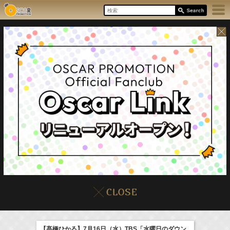
8/6(Thu)
イベント
販売情報
本日の出演情報
【髙橋ひかる】7月16日（水）TBS「水曜日のダウン