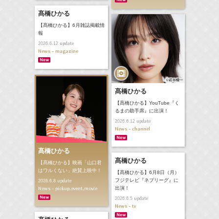
髙橋ひかる
【髙橋ひかる】6月雑誌掲載情
報
update
2026.6.12
News - magazine
髙橋ひかる
【髙橋ひかる】YouTube『く
るまの助手席』に出演！
update
2026.6.12
News - channel
髙橋ひかる
髙橋ひかる
【髙橋ひかる】映画「山口君
はワルくない」絶賛上映中！
【髙橋ひかる】6月8日（月）
フジテレビ『ネプリーグ』に
update
2026.6.8
News - pickup,event,movie
出演！
update
2026.6.5
News - tv