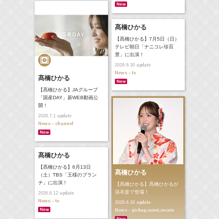
髙橋ひかる
【髙橋ひかる】7月5日（日）
テレビ朝日「ナニコレ珍百
景」に出演！
update
2026.6.30
News - tv
髙橋ひかる
【髙橋ひかる】JAグループ
「国産DAY」新WEB動画公
開！
update
2026.7.1
News - channel
髙橋ひかる
【髙橋ひかる】6月13日
髙橋ひかる
（土）TBS「王様のブラン
チ」に出演！
【髙橋ひかる】髙橋ひかるが
浴衣姿で登場！
update
2026.6.12
News - tv
update
2026.6.16
News - pickup,event,movie