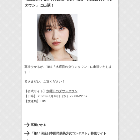
タウン」に出演！
24:00-24:30
一緒にごはんをたべるだけ
真矢ミキ
(
TV
)
> More
髙橋ひかるが、TBS「水曜日のダウンタウン」に出演いたしま
す！
皆さまぜひ、ご覧ください！
【公式サイト】
水曜日のダウンタウン
【日時】 2025年7月16日（水）22:00-22:57
【放送局】TBS
髙橋ひかる
「第14回全日本国民的美少女コンテスト」特設サイト