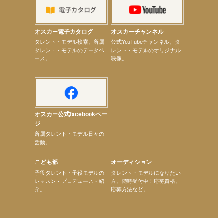
【elfin’】9月27日（日）「Beauty Voice Theater Reboot Vol.3」開催決定！
【本田紗来】「Ray」9月号発売中！
【宇垣美里】「マンガ【推しの子】展‐星のキセキ‐」オープニングイベント
オスカー電子カタログ
オスカーチャンネル
【昆虫ハンター牧田習】7月25日（土）NHKラジオ「石丸謙二郎の山カフェ」出演
次のページへ
タレント・モデル検索。所属
公式YouTubeチャンネル。タ
タレント・モデルのデータベ
レント・モデルのオリジナル
ース。
映像。
オスカー公式facebookペー
ジ
所属タレント・モデル日々の
活動。
こども部
オーディション
子役タレント・子役モデルの
タレント・モデルになりたい
レッスン・プロデュース・紹
方、随時受付中！応募資格、
介。
応募方法など。