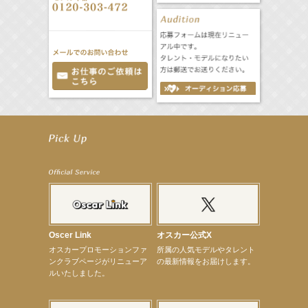
【前川泰之】舞台「グレンギャリー・グレンロス」公演詳細解禁！
【武井咲】ENFÖLD 2026 PF/FW archetypeに登場！
【elfin’】7thシングル『全世界』がFMたいはくでO.A.決定♪
【elfin’】7thシングル『全世界』がFM-UUでO.A.決定♪
【elfin’】8月16日（日）「全世界」発売記念イベント決定！
【elfin’】7thシングル『全世界』がFM TANABEでO.A.決定♪
【昆虫ハンター牧田習】宝塚市立手塚治虫記念館トークショー＆宝塚文化芸術センター昆虫展示イ
ベント
【昆虫ハンター牧田習】8月13日（木）プライムツリー赤池「ふれあい昆虫フェスティバル」トーク
ショーゲスト出演！
【井頭愛海】『小さなお葬式』TV-CM出演！
Oscer Link
オスカー公式X
【定本楓馬】WEB DIGVII 連載企画『東京23時』に登場！
オスカープロモーションファ
所属の人気モデルやタレント
【髙橋ひかる】7月雑誌掲載情報
ンクラブページがリニューア
の最新情報をお届けします。
【elfin’】7thシングル『全世界』がFMふくろうでパワープレイO.A.決定
ルいたしました。
【上戸彩】「サントリードリームマッチ2026」 始球式
【上戸彩】サントリー「−196」新CM出演！
【elfin’】【小倉舞子】8月9日（日）「MxM’s produce event vol.14」に出演決定！
【elfin’】【辻美優】8月28日（金）「辻美優(elfin’)グレイテスト・ショー」に出演決定！