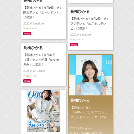
髙橋ひかる
【髙橋ひかる】6月9日（火）
髙橋ひかる
関西テレビ『よ～いドン！』
に出演！
【髙橋ひかる】6月2日（火）
update
フジテレビ『めざましテレ
2026.6.5
News - tv
ビ』に出演！
update
2026.6.1
News - tv
髙橋ひかる
【髙橋ひかる】5月31日
（日）テレビ朝日『EIGHT-
JAM』に出演！
update
2026.5.29
News - tv
髙橋ひかる
【髙橋ひかる】
「LisBlanc（リスブラン）」
ブランドアンバサダーに就
任！
update
2026.5.25
News - pickup,event,cm