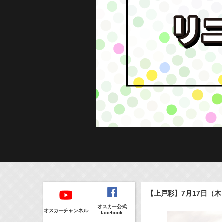
Regular
本日の出演情報
イベント
【上戸彩】7月17日（
CLIP
8/8(Sat)
販売情報
オスカー公式
17:55-18:00
(
Radio
)
オスカーチャンネル
facebook
ラジオドラマ「一建設presents おうちのはなし」