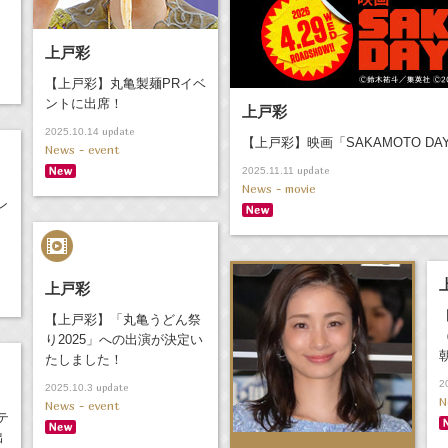
上戸彩
【上戸彩】丸亀製麺PRイベ
ントに出席！
上戸彩
update
2025.10.14
【上戸彩】映画「SAKAMOTO DA
News - event
update
2025.11.11
News - movie
ン
上戸彩
【上戸彩】「丸亀うどん祭
り2025」への出演が決定い
たしました！
2
update
2025.10.3
N
News - event
テ
出