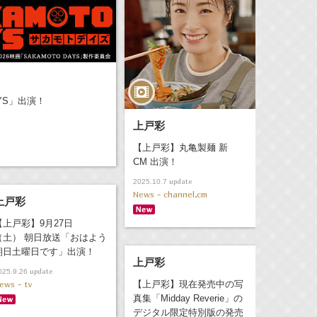
YS」出演！
上戸彩
【上戸彩】丸亀製麺 新
CM 出演！
update
2025.10.7
News - channel,cm
上戸彩
【上戸彩】9月27日
（土） 朝日放送「おはよう
朝日土曜日です」出演！
上戸彩
update
025.9.26
ews - tv
【上戸彩】現在発売中の写
真集「Midday Reverie」の
デジタル限定特別版の発売