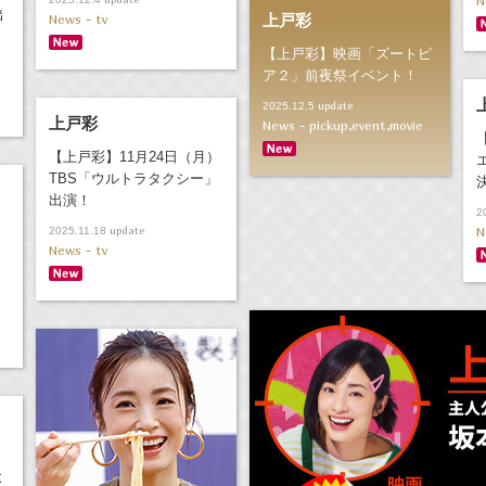
N
出
News - tv
上戸彩
【上戸彩】映画「ズートピ
ア２」前夜祭イベント！
update
2025.12.5
上戸彩
News - pickup,event,movie
【上戸彩】11月24日（月）
TBS「ウルトラタクシー」
出演！
2
）
update
N
2025.11.18
News - tv
）
よ