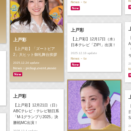
N
News - tv
上戸彩
【上戸彩】12月17日（水）
上戸彩
日本テレビ「ZIP!」出演！
【上戸彩】「ズートピア
update
2025.12.16
2」大ヒット御礼舞台挨拶
News - tv
update
2025.12.24
2
）
News - pickup,event,movie
N
上戸彩
【上戸彩】12月21日（日）
ABCテレビ・テレビ朝日系
「M-1グランプリ2025」決
勝戦MC出演！
2
）
update
2025.12.4