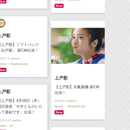
上戸彩
【上戸彩】ソフトバンク
「白戸家」 新CM出演！
update
026.7.3
ews - channel,cm
上戸彩
【上戸彩】丸亀製麺 新CM
上戸彩
出演！
【上戸彩】4月16日（木）
update
2026.6.9
News - channel,cm
朝日放送「やすとものいた
って真剣です」出演！
update
026.4.15
ews - tv