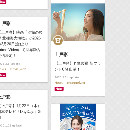
上戸彩
【上戸彩】映画「沈黙の艦
隊 北極海大海戦」が2026
年3月20日(金)より
rime Videoにて世界独占
上戸彩
配信決定！
【上戸彩】丸亀製麺 新ブラ
update
026.3.5
ews - movie,web
ンドCM 出演！
update
2026.3.24
News - channel,cm
上戸彩
【上戸彩】1月22日（木）
日本テレビ「DayDay.」出
演！
update
026.1.22