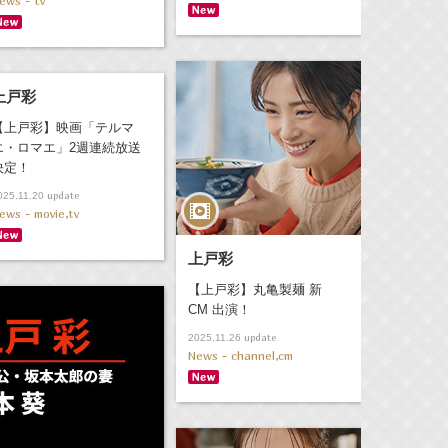
ews - tv
上戸彩
【上戸彩】映画「テルマ
エ・ロマエ」2週連続放送
決定！
update
025.11.20
ews - movie,tv
上戸彩
【上戸彩】丸亀製麺 新
CM 出演！
update
2025.11.26
News - channel,cm