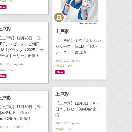
ews - tv
上戸彩
上戸彩
【上戸彩】12月28日（日）
【上戸彩】明治「おいしい
ABCテレビ・テレビ朝日
シリーズ」新CM 「おいし
「M-1グランプリ2025 アナ
い ？ 」篇出演！
ザーストーリー」出演！
update
2026.1.15
update
025.12.23
News - cm
ews - tv
上戸彩
上戸彩
【上戸彩】12月8日（月）
【上戸彩】11月30日（日）
日本テレビ「DayDay.出
日本テレビ「Golden
演！
SixTONES」出演！
update
2025.12.5
update
025.11.27
News - tv