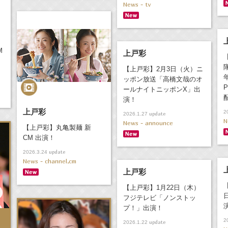
News - tv
M
上戸彩
【上戸彩】2月3日（火）ニ
ッポン放送「高橋文哉のオ
P
ールナイトニッポンX」出
演！
上戸彩
2
update
2026.1.27
N
News - announce
【上戸彩】丸亀製麺 新
CM 出演！
update
2026.3.24
News - channel,cm
上戸彩
【上戸彩】1月22日（木）
フジテレビ「ノンストッ
プ！」出演！
2
update
2026.1.22