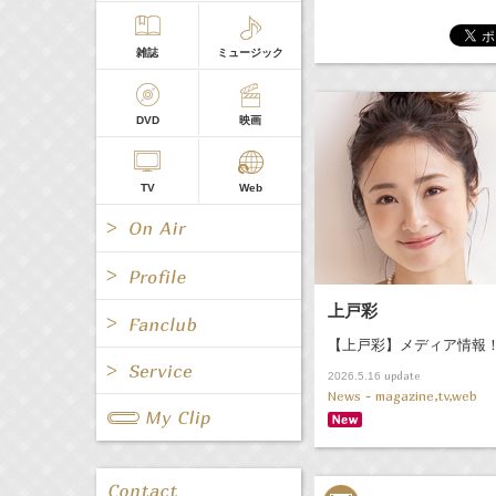
雑誌
ミュージック
DVD
映画
TV
Web
上戸彩
【上戸彩】メディア情報
All
女優/タレント
All
TV
update
2026.5.16
News - magazine,tv,web
All
Fanclub Page
グループ
歌手
Radio
Web
All
関連事業
男優/タレント
キャスター/レポーター