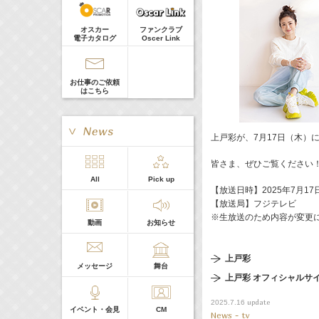
髙橋ひかる
Guest
18:30-18:56
(
TV
)
オスカー
ファンクラブ
一泊家族
電子カタログ
Oscer Link
河北麻友子
19:30-19:45
(
Radio
)
宮﨑香蓮の聴いてみらんね！
お仕事のご依頼
宮﨑香蓮
はこちら
21:00 -21:30
(
Radio
)
藤田ニコルのニコニチ
藤田ニコル
上戸彩が、7月17日（木）
皆さま、ぜひご覧ください
> More
All
Pick up
本日の出演
【放送日時】2025年7月17日（
【放送局】フジテレビ
※生放送のため内容が変更
動画
お知らせ
５０音順
上戸彩
メッセージ
舞台
上戸彩 オフィシャルサ
update
2025.7.16
イベント・会見
CM
News - tv