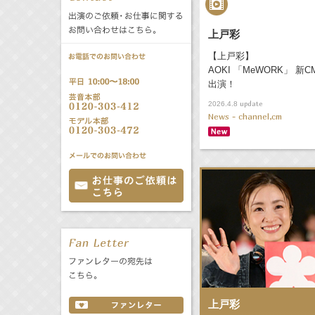
公式サービス
上戸彩
バラエティ
声優
All
TV
【上戸彩】
AOKI 「MeWORK」 新C
文化事業部
クリエイター
Radio
Web
出演！
update
2026.4.8
News - channel,cm
誕生日 8/8
All
TV
あ
か
さ
た
な
は
Radio
Web
ま
や
ら
わ
上戸彩