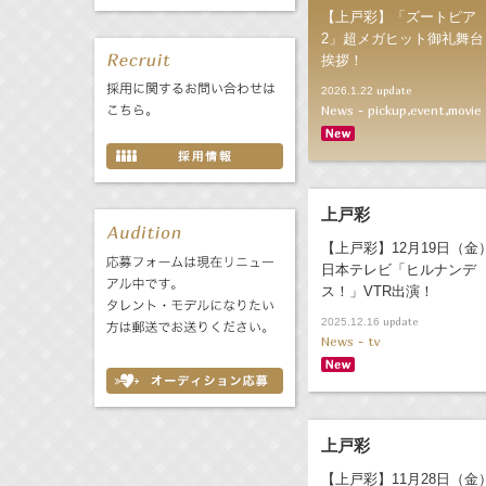
【上戸彩】「ズートピア
2」超メガヒット御礼舞台
挨拶！
update
2026.1.22
News - pickup,event,movie
上戸彩
【上戸彩】12月19日（金
日本テレビ「ヒルナンデ
ス！」VTR出演！
update
2025.12.16
News - tv
上戸彩
【上戸彩】11月28日（金