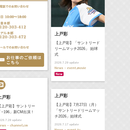
上戸彩
【上戸彩】「サントリード
リームマッチ2026」 始球
式
update
2026.7.29
News - event,movie
上戸彩
上戸彩
【上戸彩】7月27日（月）
【上戸彩】サントリー
「サントリードリームマッ
「−196」新CM出演！
チ2026」始球式
update
026.7.28
update
2026.7.17
ews - channel,cm
News - event,tv