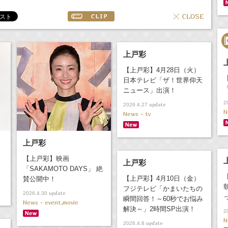
上戸彩
【上戸彩】4月28日（火）
日本テレビ「ザ！世界仰天
ニュース」出演！
2
update
2026.4.27
N
News - tv
上戸彩
！
【上戸彩】映画
上戸彩
「SAKAMOTO DAYS」 絶
【上戸彩】4月10日（金）
賛公開中！
フジテレビ「かまいたちの
update
2026.4.30
瞬間回答！～60秒でお悩み
News - event,movie
解決～」2時間SP出演！
2
N
update
2026.4.8