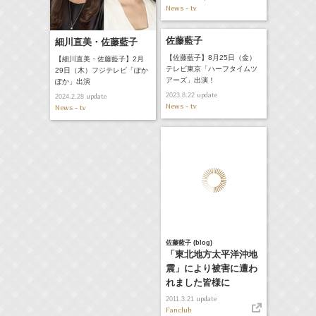
News - tv
佐藤藍子
細川直美・佐藤藍子
【佐藤藍子】8月25日（金）
【細川直美・佐藤藍子】2月
テレビ東京「ハーフタイムツ
29日（木）フジテレビ「ぽか
アーズ」出演！
ぽか」出演
update
2023.8.22
update
2024.2.28
News - tv
News - tv
佐藤藍子 (blog)
「東北地方太平洋沖地
震」により被害に遭わ
れました皆様に
update
2011.3.21
Fanclub