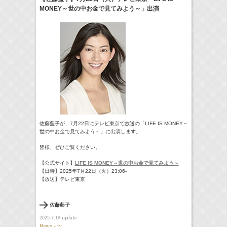
MONEY～世の中お金で見てみよう～」出演
24:00-24:30
一緒にごはんをたべるだけ
真矢ミキ
(
TV
)
> More
佐藤藍子が、7月22日にテレビ東京で放送の「LIFE IS MONEY～
世の中お金で見てみよう～」に出演します。
皆様、ぜひご覧ください。
【公式サイト】
LIFE IS MONEY～世の中お金で見てみよう～
【日時】2025年7月22日（火）23:06-
【放送】テレビ東京
佐藤藍子
update
2025.7.18
News - tv