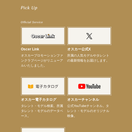
【武井咲】ENFÖLD 2026 PF/FW archetypeに登場！
【elfin’】7thシングル『全世界』がFMたいはくでO.A.決定♪
【elfin’】7thシングル『全世界』がFM-UUでO.A.決定♪
【elfin’】8月16日（日）「全世界」発売記念イベント決定！
【elfin’】7thシングル『全世界』がFM TANABEでO.A.決定♪
【昆虫ハンター牧田習】宝塚市立手塚治虫記念館トークショー＆宝塚文化芸術センター昆虫展示イ
ベント
【昆虫ハンター牧田習】8月13日（木）プライムツリー赤池「ふれあい昆虫フェスティバル」トーク
ショーゲスト出演！
【井頭愛海】『小さなお葬式』TV-CM出演！
【定本楓馬】WEB DIGVII 連載企画『東京23時』に登場！
Oscer Link
オスカー公式X
【髙橋ひかる】7月雑誌掲載情報
オスカープロモーションファ
所属の人気モデルやタレント
【elfin’】7thシングル『全世界』がFMふくろうでパワープレイO.A.決定
ンクラブページがリニューア
の最新情報をお届けします。
【上戸彩】「サントリードリームマッチ2026」 始球式
ルいたしました。
【上戸彩】サントリー「−196」新CM出演！
【elfin’】【小倉舞子】8月9日（日）「MxM’s produce event vol.14」に出演決定！
【elfin’】【辻美優】8月28日（金）「辻美優(elfin’)グレイテスト・ショー」に出演決定！
【elfin’】9月27日（日）「Beauty Voice Theater Reboot Vol.3」開催決定！
【本田紗来】「Ray」9月号発売中！
【宇垣美里】「マンガ【推しの子】展‐星のキセキ‐」オープニングイベント
【昆虫ハンター牧田習】7月25日（土）NHKラジオ「石丸謙二郎の山カフェ」出演
オスカー電子カタログ
オスカーチャンネル
【昆虫ハンター牧田習】7月22日（水）TBSラジオ「こねくと」出演
次のページへ
タレント・モデル検索。所属
公式YouTubeチャンネル。タ
タレント・モデルのデータベ
レント・モデルのオリジナル
ース。
映像。