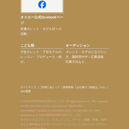
オスカー公式facebookペー
ジ
所属タレント・モデル日々の
活動。
こども部
オーディション
子役タレント・子役モデルの
タレント・モデルになりたい
レッスン・プロデュース・紹
方、随時受付中！応募資格、
介。
応募方法など。
サイトマップ
|
ご利用にあたって
|
採用情報
|
お仕事のご依頼はこちら
|
会社概要
© OSCARPROMOTION CO., LTD. All rights reserved. The material
on this site may not be reproduced, distributed,
transmitted, cached or otherwise used, except with the prior
permission of OSCARPROMOTION CO., LTD.
当サイトのコンテンツ、ドキュメント、データ、画像、映像、音声
などの著作権はオスカープロモーションもしくはオスカープロモー
ションが許可を受け