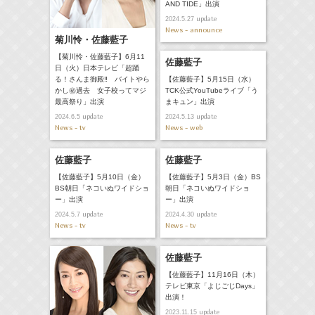
AND TIDE」出演
update
2024.5.27
News - announce
菊川怜・佐藤藍子
【菊川怜・佐藤藍子】6月11
佐藤藍子
日（火）日本テレビ「超踊
【佐藤藍子】5月15日（水）
る！さんま御殿‼ バイトやら
TCK公式YouTubeライブ「う
かし㊙過去 女子校ってマジ
まキュン」出演
最高祭り」出演
update
update
2024.5.13
2024.6.5
News - web
News - tv
佐藤藍子
佐藤藍子
【佐藤藍子】5月10日（金）
【佐藤藍子】5月3日（金）BS
BS朝日「ネコいぬワイドショ
朝日「ネコいぬワイドショ
ー」出演
ー」出演
update
update
2024.5.7
2024.4.30
News - tv
News - tv
佐藤藍子
【佐藤藍子】11月16日（木）
テレビ東京「よじごじDays」
出演！
update
2023.11.15