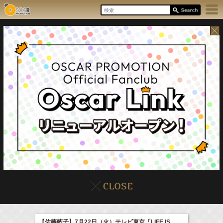
8/6(Thu)
イベント
販売情報
本日の出演情報
【佐藤藍子】7月22日（火）テレビ東京「LIFE IS