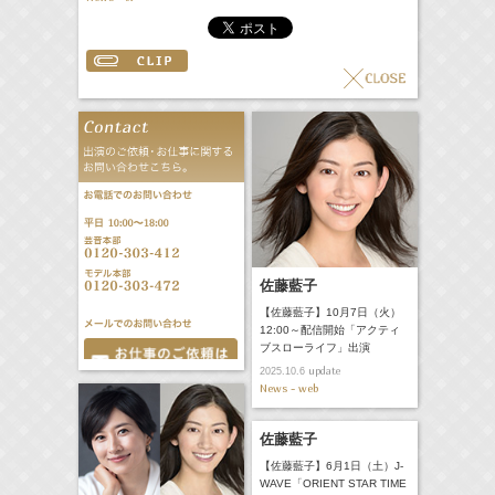
佐藤藍子
【佐藤藍子】10月7日（火）
12:00～配信開始「アクティ
ブスローライフ」出演
update
2025.10.6
News - web
佐藤藍子
【佐藤藍子】6月1日（土）J-
WAVE「ORIENT STAR TIME