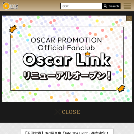
17:55-18:00
8/8(Sat)
イベント
販売情報
本日の出演情報
ラジオドラマ「一建設presents おうちのはなし」
髙橋ひかる
【玉田志織】3rd写真集「Into The Light」発売決定！
(
Radio
)