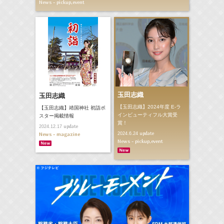
News - pickup,event
玉田志織
玉田志織
【玉田志織】2024年度 E-ラ
【玉田志織】靖国神社 初詣ポ
インビューティフル大賞受
スター掲載情報
賞！
update
2024.12.17
update
2024.6.24
News - magazine
News - pickup,event