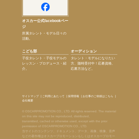
オスカー公式facebookペー
ジ
所属タレント・モデル日々の
活動。
こども部
オーディション
子役タレント・子役モデルの
タレント・モデルになりたい
レッスン・プロデュース・紹
方、随時受付中！応募資格、
介。
応募方法など。
サイトマップ
|
ご利用にあたって
|
採用情報
|
お仕事のご依頼はこちら
|
会社概要
© OSCARPROMOTION CO., LTD. All rights reserved. The material
on this site may not be reproduced, distributed,
transmitted, cached or otherwise used, except with the prior
permission of OSCARPROMOTION CO., LTD.
当サイトのコンテンツ、ドキュメント、データ、画像、映像、音声
などの著作権はオスカープロモーションもしくはオスカープロモー