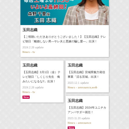
玉田志織
【ご視聴いただきありがとうございました！】【玉田志織】テレ
ビ朝日「離婚しない男―サレ夫と悪嫁の騙し愛―」出演！
update
2024.2.26
News - tv
玉田志織
玉田志織
【玉田志織】3月1日（金）テ
【玉田志織】宮城県魅力発信
レビ朝日「しくじり先生 俺
事業「沼る宮城」出演！
みたいになるな!!」出演！
update
2023.12.1
News - announce,web
update
2024.2.26
News - tv
玉田志織
【玉田志織】2024年ユニチカ
アンバサダー就任！
update
2023.11.20
News - announce