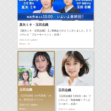
真矢ミキ・玉田志織
【真矢ミキ・玉田志織】【ご視聴ありがとうございました。】フ
ジテレビ「ブルーモーメント」出演！
update
2024.6.20
News - tv
玉田志織
玉田志織
【玉田志織】2nd写真集「as
【玉田志織】5月8日（水）フ
is」発売記念イベント
ジテレビ「奇跡体験！アンビ
リバボー」出演！
update
2024.5.27
News -
update
2024.5.2