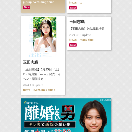
pickup,event,magazine
News - tv
玉田志織
【玉田志織】雑誌掲載情報
update
2024.3.19
News - magazine
玉田志織
【玉田志織】5月25日（土）
2nd写真集「as is」発売・イ
ベント開催決定！
update
2024.4.3
News - event,magazine