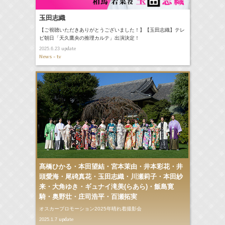
玉田志織
【ご視聴いただきありがとうございました！】【玉田志織】テレ
ビ朝日「天久鷹央の推理カルテ」出演決定！
update
2025.6.23
News - tv
髙橋ひかる・本田望結・宮本茉由・井本彩花・井
頭愛海・尾碕真花・玉田志織・川瀬莉子・本田紗
来・大角ゆき・ギュナイ滝美(らあら)・飯島寛
騎・奥野壮・庄司浩平・百瀬拓実
オスカープロモーション2025年晴れ着撮影会
update
2025.1.7