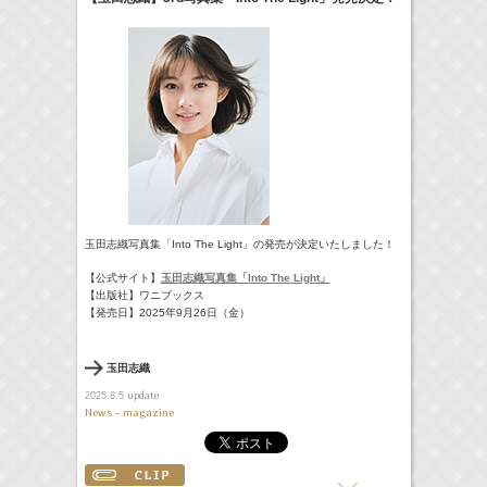
18:30-18:56
一泊家族
河北麻友子
(
TV
)
19:30-19:45
宮﨑香蓮の聴いてみらんね！
宮﨑香蓮
(
Radio
)
21:00 -21:30
藤田ニコルのニコニチ
藤田ニコル
(
Radio
)
> More
玉田志織写真集「Into The Light」の発売が決定いたしました！
【公式サイト】
玉田志織写真集「Into The Light」
【出版社】ワニブックス
【発売日】2025年9月26日（金）
玉田志織
update
2025.8.5
News - magazine