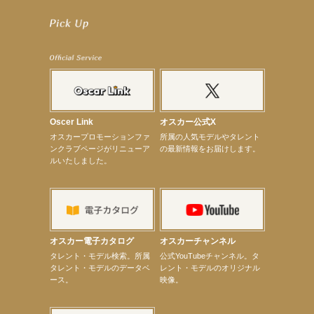
【井頭愛海】『NEXCO西日本』TV-CM開始
【工藤綾乃】8月7日（金）スタート FOD SHORT『女優は毛穴まで嘘をつく』出演決定！
【笛木優子】8月13日（木）ドラマ『大空港〜GATE24〜』ゲスト出演決定！
【前川泰之】舞台「グレンギャリー・グレンロス」公演詳細解禁！
【武井咲】ENFÖLD 2026 PF/FW archetypeに登場！
【elfin’】7thシングル『全世界』がFMたいはくでO.A.決定♪
【elfin’】7thシングル『全世界』がFM-UUでO.A.決定♪
【elfin’】8月16日（日）「全世界」発売記念イベント決定！
【elfin’】7thシングル『全世界』がFM TANABEでO.A.決定♪
【昆虫ハンター牧田習】宝塚市立手塚治虫記念館トークショー＆宝塚文化芸術センター昆虫展示イ
ベント
Oscer Link
オスカー公式X
【昆虫ハンター牧田習】8月13日（木）プライムツリー赤池「ふれあい昆虫フェスティバル」トーク
オスカープロモーションファ
所属の人気モデルやタレント
ショーゲスト出演！
ンクラブページがリニューア
の最新情報をお届けします。
【井頭愛海】『小さなお葬式』TV-CM出演！
ルいたしました。
【定本楓馬】WEB DIGVII 連載企画『東京23時』に登場！
【髙橋ひかる】7月雑誌掲載情報
【elfin’】7thシングル『全世界』がFMふくろうでパワープレイO.A.決定
【上戸彩】「サントリードリームマッチ2026」 始球式
【上戸彩】サントリー「−196」新CM出演！
【elfin’】【小倉舞子】8月9日（日）「MxM’s produce event vol.14」に出演決定！
【elfin’】【辻美優】8月28日（金）「辻美優(elfin’)グレイテスト・ショー」に出演決定！
オスカー電子カタログ
オスカーチャンネル
【elfin’】9月27日（日）「Beauty Voice Theater Reboot Vol.3」開催決定！
次のページへ
タレント・モデル検索。所属
公式YouTubeチャンネル。タ
タレント・モデルのデータベ
レント・モデルのオリジナル
ース。
映像。