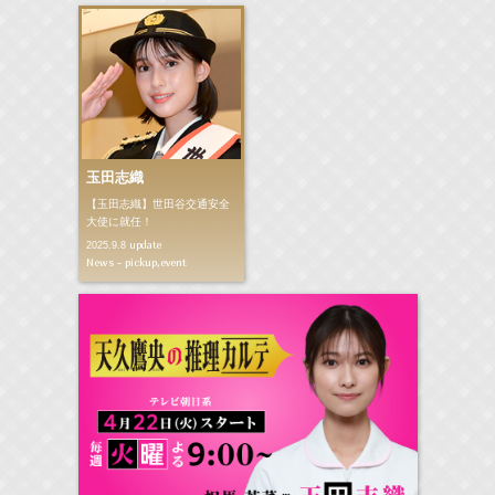
玉田志織
【玉田志織】世田谷交通安全
大使に就任！
update
2025.9.8
News - pickup,event