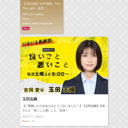
【玉田志織】3rd写真集「Into
The Light」発売！
update
2025.10.6
News -
pickup,event,magazine
玉田志織
【ご視聴いただきありがとうございました！】【玉田志織】日本
テレビ「良いこと悪いこと」出演！
update
2025.9.17
News - tv