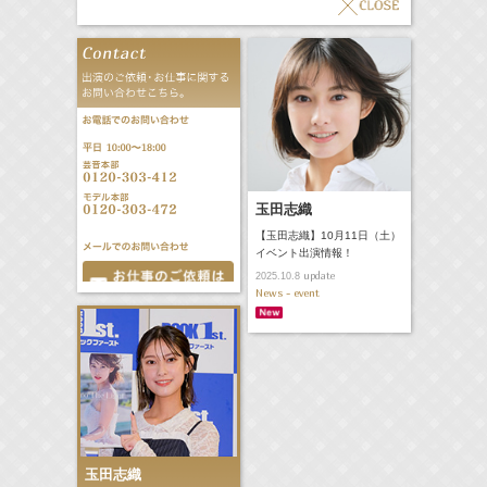
玉田志織
【玉田志織】10月11日（土）
イベント出演情報！
update
2025.10.8
News - event
玉田志織