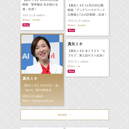
映画「室井慎次 生き続ける
【真矢ミキ】11月22日公開
者」出演！
映画「アングリースクワッド
公務員と7人の詐欺師」出演！
update
2024.11.18
News - movie
update
2024.11.18
News - movie
真矢ミキ
【真矢ミキ】水ドラ２５「カ
プカプ」第２話ゲスト出演！
update
2024.11.1
News - tv
真矢ミキ
【真矢ミキ】10月25日（金）
「dip AI」新CM発表会
update
2024.11.6
News - pickup,event,cm