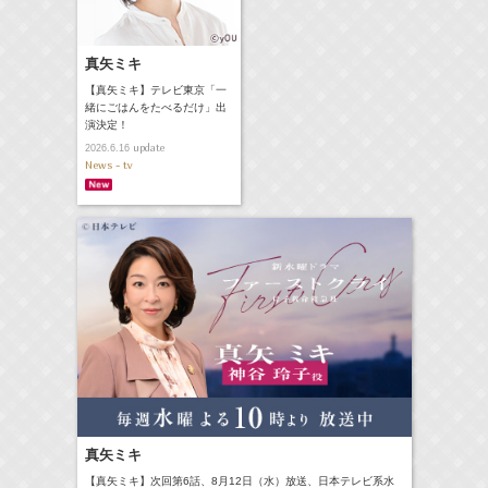
真矢ミキ
【真矢ミキ】テレビ東京「一
緒にごはんをたべるだけ」出
演決定！
update
2026.6.16
News - tv
真矢ミキ
【真矢ミキ】次回第6話、8月12日（水）放送、日本テレビ系水