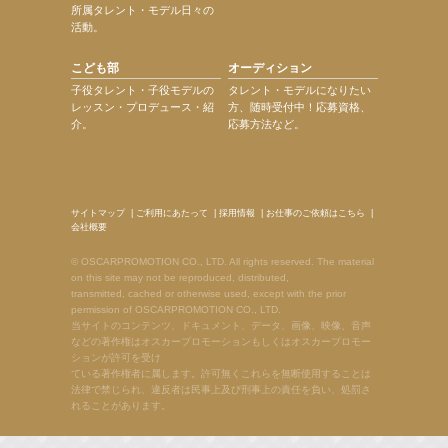
所属タレント・モデル日々の
活動。
こども部
オーディション
子役タレント・子役モデルの
タレント・モデルになりたい
レッスン・プロデュース・紹
方、随時受付中！応募資格、
介。
応募方法など。
サイトマップ
|
ご利用にあたって
|
採用情報
|
お仕事のご依頼はこちら
|
会社概要
© OSCARPROMOTION CO., LTD. All rights reserved. The material
on this site may not be reproduced, distributed,
transmitted, cached or otherwise used, except with the prior
permission of OSCARPROMOTION CO., LTD.
当サイトのコンテンツ、ドキュメント、データ、画像、映像、音声
などの著作権はオスカープロモーションもしくはオスカープロモー
ションが許可を受け
ている著作権者に属します。許可無くこれらを無断使用することは
法律で禁じられ、違反者は民事上及び刑事上の責任を負い、処罰さ
れることがあります。