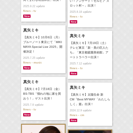
い！アンケート～セルビア ズ
ロット村～」出演！
update
2025.9.22
News - tv
update
2025.8.18
News - tv
真矢ミキ
真矢ミキ
【真矢ミキ】10月6日（月）
ブルーノート東京にて「MIKI
【真矢ミキ】7月19日（土）
MAYA Special Live 2025」開
テレビ東京「新・美の巨人た
催決定！
ち」「東京都庭園美術館」ア
ートトラベラー出演！
update
2025.7.25
News - music
update
2025.7.12
News - tv
真矢ミキ
真矢ミキ
【真矢ミキ】7月18日（金）
BS-TBS「憧れの地に家を買
【真矢ミキ】太陽生命 新
おう！」ゲスト出演！
CM『Best MYWAY「わたしら
しく」篇』出演！
update
2025.7.8
News - tv
update
2024.12.9
News - cm