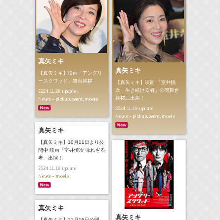
真矢ミキ
真矢ミキ
【真矢ミキ】映画「アングリ
ースクワッド」舞台挨拶
【真矢ミキ】映画 「室井慎
次 生き続ける者」公開舞台
update
2024.11.28
挨拶に出席！
News - pickup,event,movie
update
2024.11.19
News - pickup,event,movie
真矢ミキ
【真矢ミキ】10月11日より公
開中 映画「室井慎次 敗れざる
者」出演！
update
2024.11.18
News - movie
真矢ミキ
真矢ミキ
【真矢ミキ】11月15日公開