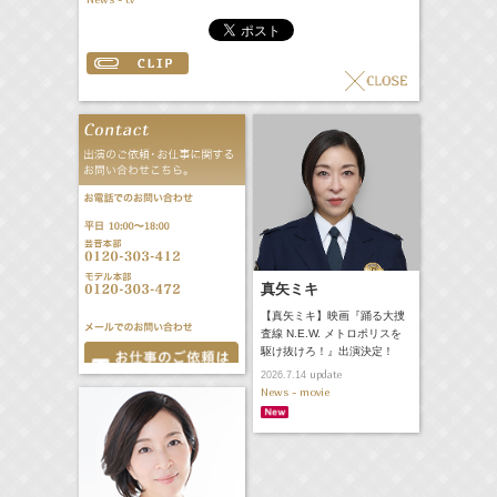
真矢ミキ
【真矢ミキ】映画『踊る大捜
査線 N.E.W. メトロポリスを
駆け抜けろ！』出演決定！
update
2026.7.14
News - movie