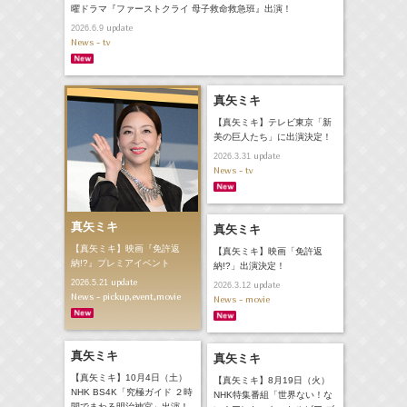
曜ドラマ『ファーストクライ 母子救命救急班』出演！
update
2026.6.9
News - tv
真矢ミキ
【真矢ミキ】テレビ東京「新
美の巨人たち」に出演決定！
update
2026.3.31
News - tv
真矢ミキ
真矢ミキ
【真矢ミキ】映画『免許返
【真矢ミキ】映画「免許返
納!?』プレミアイベント
納!?」出演決定！
update
2026.5.21
update
2026.3.12
News - pickup,event,movie
News - movie
真矢ミキ
真矢ミキ
【真矢ミキ】10月4日（土）
【真矢ミキ】8月19日（火）
NHK BS4K「究極ガイド ２時
NHK特集番組「世界ない！な
間でまわる明治神宮」出演！