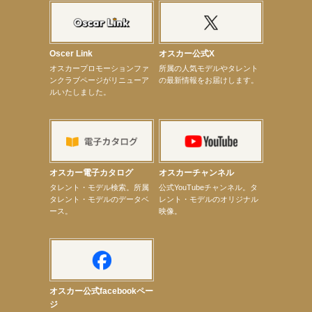
【elfin’】7thシングル『全世界』がFM-UUでO.A.決定♪
【elfin’】8月16日（日）「全世界」発売記念イベント決定！
【elfin’】7thシングル『全世界』がFM TANABEでO.A.決定♪
【昆虫ハンター牧田習】宝塚市立手塚治虫記念館トークショー＆宝塚文化芸術センター昆虫展示イ
ベント
Oscer Link
オスカー公式X
【昆虫ハンター牧田習】8月13日（木）プライムツリー赤池「ふれあい昆虫フェスティバル」トーク
オスカープロモーションファ
所属の人気モデルやタレント
ショーゲスト出演！
ンクラブページがリニューア
の最新情報をお届けします。
【井頭愛海】『小さなお葬式』TV-CM出演！
ルいたしました。
【定本楓馬】WEB DIGVII 連載企画『東京23時』に登場！
【髙橋ひかる】7月雑誌掲載情報
【elfin’】7thシングル『全世界』がFMふくろうでパワープレイO.A.決定
【上戸彩】「サントリードリームマッチ2026」 始球式
【上戸彩】サントリー「−196」新CM出演！
【elfin’】【小倉舞子】8月9日（日）「MxM’s produce event vol.14」に出演決定！
【elfin’】【辻美優】8月28日（金）「辻美優(elfin’)グレイテスト・ショー」に出演決定！
オスカー電子カタログ
オスカーチャンネル
【elfin’】9月27日（日）「Beauty Voice Theater Reboot Vol.3」開催決定！
次のページへ
タレント・モデル検索。所属
公式YouTubeチャンネル。タ
タレント・モデルのデータベ
レント・モデルのオリジナル
ース。
映像。
オスカー公式facebookペー
ジ