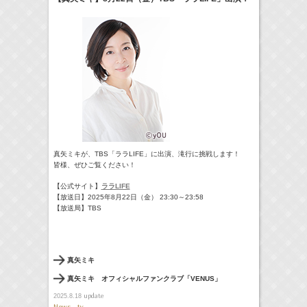
18:30-18:56
一泊家族
河北麻友子
(
TV
)
19:30-19:45
宮﨑香蓮の聴いてみらんね！
宮﨑香蓮
(
Radio
)
21:00 -21:30
藤田ニコルのニコニチ
藤田ニコル
(
Radio
)
> More
真矢ミキが、TBS「ララLIFE」に出演、滝行に挑戦します！
皆様、ぜひご覧ください！
【公式サイト】
ララLIFE
【放送日】2025年8月22日（金） 23:30～23:58
【放送局】TBS
真矢ミキ
真矢ミキ オフィシャルファンクラブ「VENUS」
update
2025.8.18
News - tv