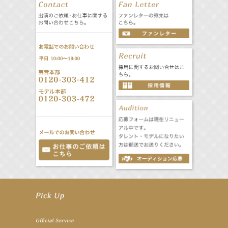
【井頭愛海】『NEXCO西日本』TV-CM開始
【工藤綾乃】8月7日（金）スタート FOD SHORT『女優は毛穴まで嘘をつく』出演決定！
【笛木優子】8月13日（木）ドラマ『大空港〜GATE24〜』ゲスト出演決定！
【前川泰之】舞台「グレンギャリー・グレンロス」公演詳細解禁！
【武井咲】ENFÖLD 2026 PF/FW archetypeに登場！
【elfin’】7thシングル『全世界』がFMたいはくでO.A.決定♪