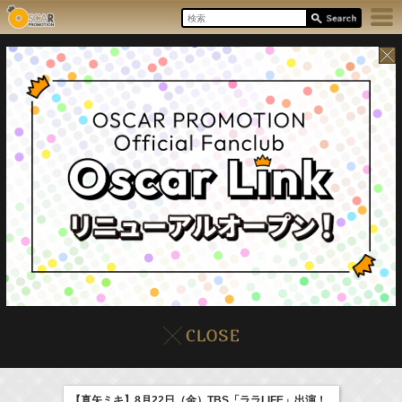
17:55-18:00
8/8(Sat)
イベント
販売情報
本日の出演情報
ラジオドラマ「一建設presents おうちのはなし」
髙橋ひかる
【真矢ミキ】8月22日（金）TBS「ララLIFE」出演！
(
Radio
)