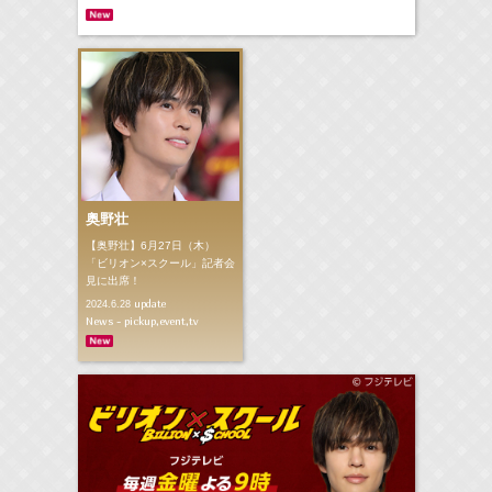
奥野壮
【奥野壮】6月27日（木）
「ビリオン×スクール」記者会
見に出席！
update
2024.6.28
News - pickup,event,tv