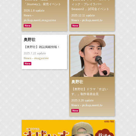
「Journey:)」発売イベント
ィック・プレイラバー
Season2 」試写会イベント
update
2026.1.6
News -
update
2025.12.11
pickup,event,magazine
News - pickup,event,tv
奥野壮
【奥野壮】雑誌掲載情報！
update
2025.7.22
News - magazine
奥野壮
【奥野壮】ドラマ「すぱい
す。」制作発表会見
update
2025.3.26
News - pickup,event,tv