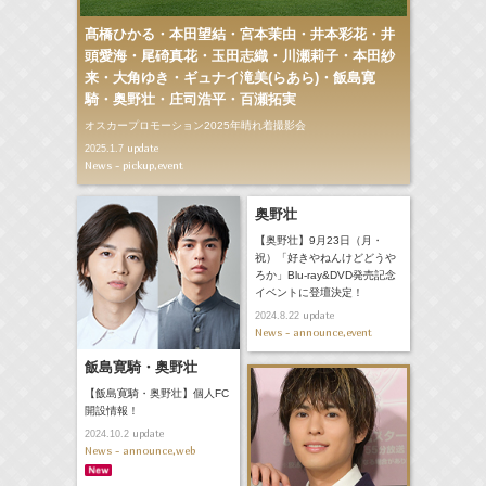
髙橋ひかる・本田望結・宮本茉由・井本彩花・井
頭愛海・尾碕真花・玉田志織・川瀬莉子・本田紗
来・大角ゆき・ギュナイ滝美(らあら)・飯島寛
騎・奥野壮・庄司浩平・百瀬拓実
オスカープロモーション2025年晴れ着撮影会
update
2025.1.7
News - pickup,event
奥野壮
【奥野壮】9月23日（月・
祝）「好きやねんけどどうや
ろか」Blu-ray&DVD発売記念
イベントに登壇決定！
update
2024.8.22
News - announce,event
飯島寛騎・奥野壮
【飯島寛騎・奥野壮】個人FC
開設情報！
update
2024.10.2
News - announce,web