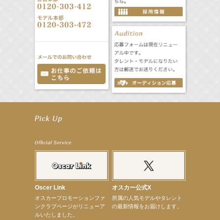
【工藤綾乃】8月7日（金）スタート FOD SHORT『女優は毛穴まで嘘をつく』出演決定！
【笛木優子】8月13日（木）ドラマ『大空港〜GATE24〜』ゲスト出演決定！
【前川泰之】舞台「グレンギャリー・グレンロス」公演詳細解禁！
【武井咲】ENFÖLD 2026 PF/FW archetypeに登場！
【elfin’】7thシングル『全世界』がFMたいはくでO.A.決定♪
【elfin’】7thシングル『全世界』がFM-UUでO.A.決定♪
【elfin’】8月16日（日）「全世界」発売記念イベント決定！
【elfin’】7thシングル『全世界』がFM TANABEでO.A.決定♪
【昆虫ハンター牧田習】宝塚市立手塚治虫記念館トークショー＆宝塚文化芸術センター昆虫展示イ
ベント
【昆虫ハンター牧田習】8月13日（木）プライムツリー赤池「ふれあい昆虫フェスティバル」トーク
Oscer Link
オスカー公式X
ショーゲスト出演！
オスカープロモーションファ
所属の人気モデルやタレント
【井頭愛海】『小さなお葬式』TV-CM出演！
ンクラブページがリニューア
の最新情報をお届けします。
【定本楓馬】WEB DIGVII 連載企画『東京23時』に登場！
ルいたしました。
【髙橋ひかる】7月雑誌掲載情報