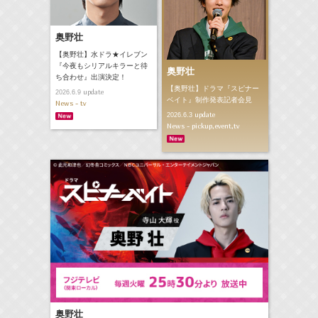
奥野壮
【奥野壮】水ドラ★イレブン
『今夜もシリアルキラーと待
奥野壮
ち合わせ』出演決定！
【奥野壮】ドラマ『スピナー
update
2026.6.9
ベイト』制作発表記者会見
News - tv
update
2026.6.3
News - pickup,event,tv
奥野壮