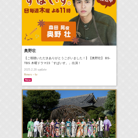
奥野壮
【ご視聴いただきありがとうございました！】【奥野壮】 BS-
TBS 木曜ドラマ23「すぱいす。」出演！
update
2025.2.28
News - tv