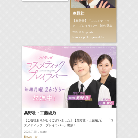
奥野壮
【奥野壮】「コスメティッ
ク・プレイラバー」制作発表
update
2024.8.6
News - pickup,event,tv
奥野壮・工藤綾乃
【ご視聴ありがとうございました】【奥野壮・工藤綾乃】 「コ
スメティック・プレイラバー」出演！
update
2024.7.25
News - tv