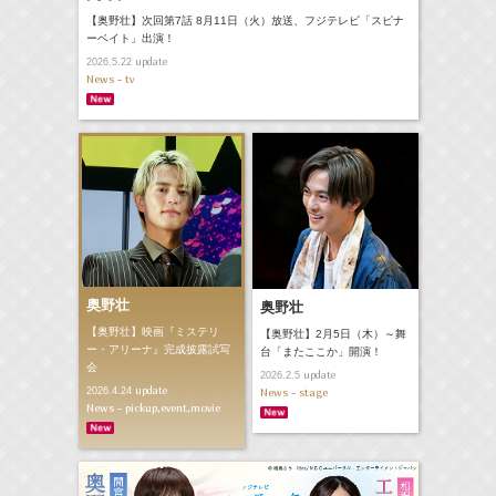
【奥野壮】次回第7話 8月11日（火）放送、フジテレビ「スピナ
ーベイト」出演！
update
2026.5.22
News - tv
奥野壮
奥野壮
【奥野壮】映画『ミステリ
【奥野壮】2月5日（木）～舞
ー・アリーナ』完成披露試写
台「またここか」開演！
会
update
2026.2.5
update
2026.4.24
News - stage
News - pickup,event,movie