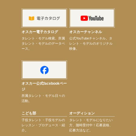
【elfin’】7thシングル『全世界』がFMふくろうでパワープレイO.A.決定
【上戸彩】「サントリードリームマッチ2026」 始球式
【上戸彩】サントリー「−196」新CM出演！
【elfin’】【小倉舞子】8月9日（日）「MxM’s produce event vol.14」に出演決定！
【elfin’】【辻美優】8月28日（金）「辻美優(elfin’)グレイテスト・ショー」に出演決定！
【elfin’】9月27日（日）「Beauty Voice Theater Reboot Vol.3」開催決定！
オスカー電子カタログ
オスカーチャンネル
【本田紗来】「Ray」9月号発売中！
次のページへ
タレント・モデル検索。所属
公式YouTubeチャンネル。タ
タレント・モデルのデータベ
レント・モデルのオリジナル
ース。
映像。
オスカー公式facebookペー
ジ
所属タレント・モデル日々の
活動。
こども部
オーディション
子役タレント・子役モデルの
タレント・モデルになりたい
レッスン・プロデュース・紹
方、随時受付中！応募資格、
介。
応募方法など。