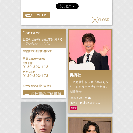
奥野壮
【奥野壮】ドラマ「今夜もシ
リアルキラーと待ち合わせ」
制作発表
update
2026.6.26
News - pickup,event,tv