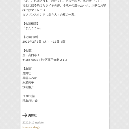
「あ、これはどうも、わたくし、あなたの兄、兄の者でして」
地面に残る灼けたタイヤの跡。冷蔵庫の腐ったハム。大事なお客
様にはマドレーヌ。
ガソリンスタンドに集う人々の夏の一幕。
【公演概要】
「またここか」
【公演日程】
2026年2月5日（木）～15日（日）
【会場】
座・高円寺 1
〒166-0002 杉並区高円寺北 2-1-2
【出演】
奥野壮
馬場ふみか
永瀬莉子
浅利陽介
作:坂元裕二
演出:荒井遼
奥野壮
update
2025.9.19
News - stage