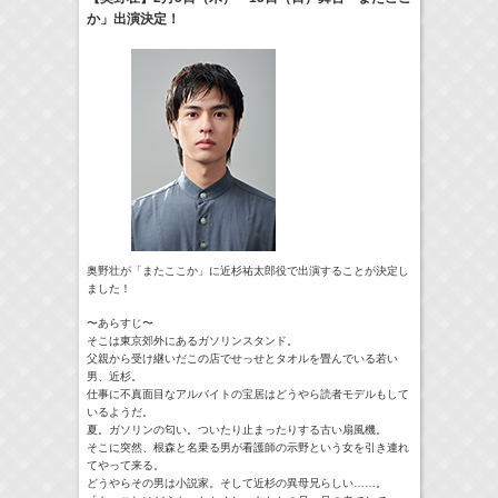
か」出演決定！
17:10-17:30
河北麻友子のマユコレ！
河北麻友子
(
Radio
)
22:00-
Tシャツが乾くまで
庄司浩平
(
TV
)
> More
奥野壮が「またここか」に近杉祐太郎役で出演することが決定し
ました！
〜あらすじ〜
そこは東京郊外にあるガソリンスタンド。
父親から受け継いだこの店でせっせとタオルを畳んでいる若い
男、近杉。
仕事に不真面目なアルバイトの宝居はどうやら読者モデルもして
いるようだ。
夏。ガソリンの匂い。ついたり止まったりする古い扇風機。
そこに突然、根森と名乗る男が看護師の示野という女を引き連れ
てやって来る。
どうやらその男は小説家。そして近杉の異母兄らしい……。