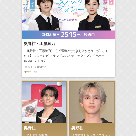
奥野壮・工藤綾乃
【奥野壮・工藤綾乃】【ご視聴いただきありがとうございまし
た！】 フジテレビ ドラマ「コスメティック・プレイラバー
Season2 」決定！
update
2026.1.14
News - tv
奥野壮
奥野壮
【奥野壮】写真集
【奥野壮】ドラマ「コスメテ