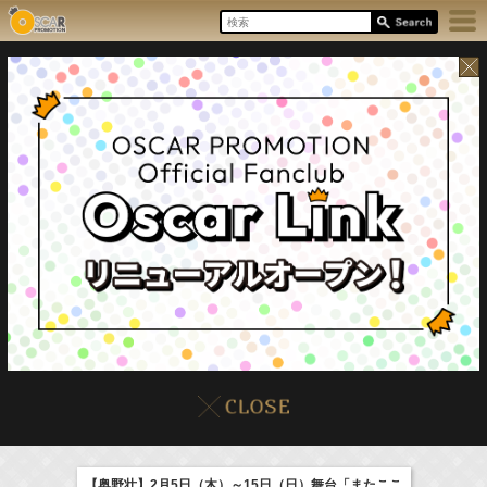
8/7(Fri)
イベント
販売情報
本日の出演情報
【奥野壮】2月5日（木）～15日（日）舞台「またここ