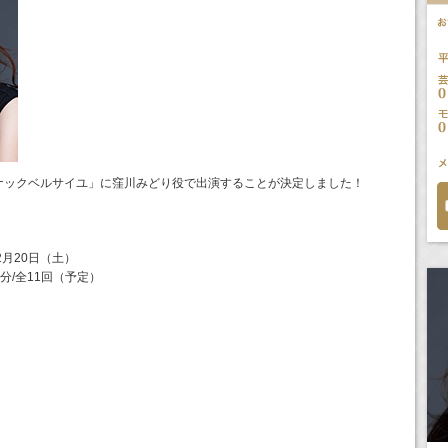
ナックベルサイユ」に窪川みどり役で出演することが決定しました！
2月20日（土）
5分/全11回（予定）