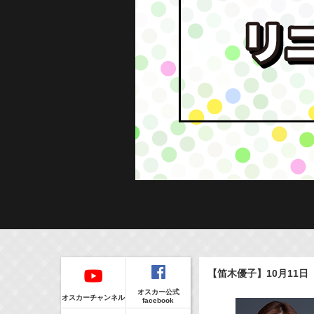
Regular
本日の出演情報
イベント
【笛木優子】10月11
CLIP
8/6(Thu)
販売情報
オスカー公式
24:00-24:30
(
TV
)
オスカーチャンネル
facebook
一緒にごはんをたべるだけ