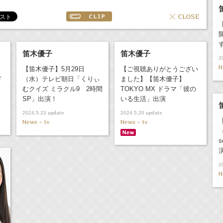
笛木優子
笛木優子
2
N
）
【笛木優子】5月29日
【ご視聴ありがとうござい
ド
（水）テレビ朝日「くりぃ
ました】【笛木優子】
むクイズ ミラクル9 2時間
TOKYO MX ドラマ「彼の
SP」出演！
いる生活」出演
update
update
2024.5.23
2024.5.20
News - tv
News - tv
2
N