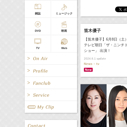
雑誌
ミュージック
笛木優子
DVD
映画
【笛木優子】6月8日（土
テレビ朝日「ザ・ニンチ
TV
Web
ショー」 出演！
update
2024.6.1
News - tv
All
女優/タレント
All
TV
All
Fanclub Page
グループ
歌手
Radio
Web
All
関連事業
男優/タレント
キャスター/レポーター