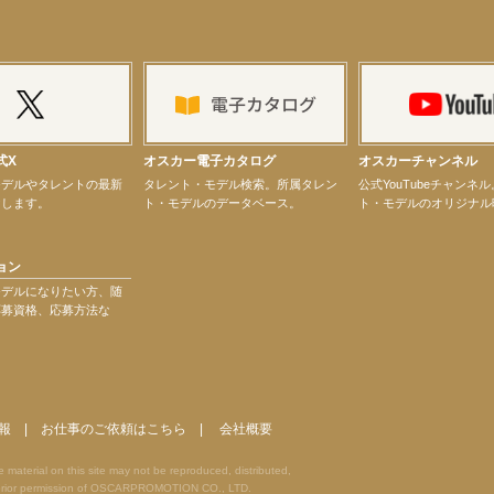
ター昆虫展示イベント
ティバル」トークショーゲスト出演！
式X
オスカー電子カタログ
オスカーチャンネル
モデルやタレントの最新
タレント・モデル検索。所属タレン
公式YouTubeチャンネ
けします。
ト・モデルのデータベース。
ト・モデルのオリジナル
ョン
演決定！
モデルになりたい方、随
応募資格、応募方法な
報
|
お仕事のご依頼はこちら
|
会社概要
terial on this site may not be reproduced, distributed,
he prior permission of OSCARPROMOTION CO., LTD.