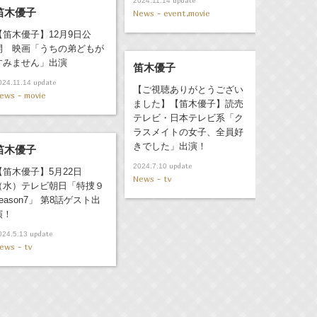
update
2024.11.14
笛木優子
News - event,movie
【笛木優子】12月9日公
開 映画「うちの弟どもが
すみません」出演
笛木優子
update
024.11.14
【ご視聴ありがとうござい
ews - movie
ました】【笛木優子】読売
テレビ・日本テレビ系「ク
ラスメイトの女子、全員好
きでした」出演！
笛木優子
update
2024.7.10
【笛木優子】5月22日
News - tv
（水）テレビ朝日「特捜９
season7」 第8話ゲスト出
演！
update
024.5.13
ews - tv