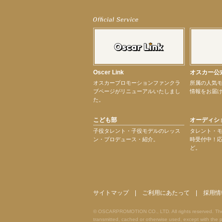
【elfin’】7thシングル『全世界』がFM-UUでO.A.決定♪
【elfin’】8月16日（日）「全世界」発売記念イベント決定！
【elfin’】7thシングル『全世界』がFM TANABEでO.A.決定♪
【昆虫ハンター牧田習】宝塚市立手塚治虫記念館トークショー＆宝塚文化芸術セン
【昆虫ハンター牧田習】8月13日（木）プライムツリー赤池「ふれあい昆虫フェス
【井頭愛海】『小さなお葬式』TV-CM出演！
【定本楓馬】WEB DIGVII 連載企画『東京23時』に登場！
Oscer Link
オスカー公
【髙橋ひかる】7月雑誌掲載情報
オスカープロモーションファンクラ
所属の人気
【elfin’】7thシングル『全世界』がFMふくろうでパワープレイO.A.決定
ブページがリニューアルいたしまし
情報をお届
【上戸彩】「サントリードリームマッチ2026」 始球式
た。
【上戸彩】サントリー「−196」新CM出演！
【elfin’】【小倉舞子】8月9日（日）「MxM’s produce event vol.14」に出演決定！
こども部
オーディシ
【elfin’】【辻美優】8月28日（金）「辻美優(elfin’)グレイテスト・ショー」に出
【elfin’】9月27日（日）「Beauty Voice Theater Reboot Vol.3」開催決定！
子役タレント・子役モデルのレッス
タレント・
ン・プロデュース・紹介。
時受付中！
【本田紗来】「Ray」9月号発売中！
ど。
【宇垣美里】「マンガ【推しの子】展‐星のキセキ‐」オープニングイベント
【昆虫ハンター牧田習】7月25日（土）NHKラジオ「石丸謙二郎の山カフェ」出演
次のページへ
サイトマップ
|
ご利用にあたって
|
採用情
© OSCARPROMOTION CO., LTD. All rights reserved. The ma
transmitted, cached or otherwise used, except with t