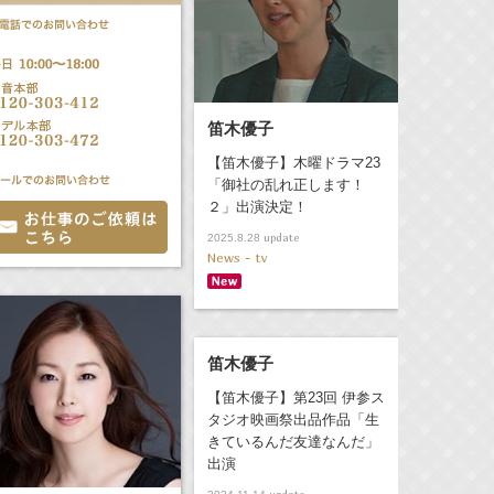
笛木優子
【笛木優子】木曜ドラマ23
「御社の乱れ正します！
２」出演決定！
update
2025.8.28
News - tv
笛木優子
【笛木優子】第23回 伊参ス
タジオ映画祭出品作品「生
きているんだ友達なんだ」
出演