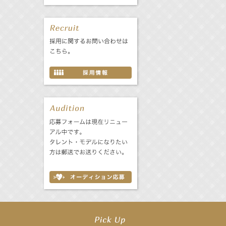
【前川泰之】舞台「グレンギャリー・グレンロス」公演詳細解禁！
【武井咲】ENFÖLD 2026 PF/FW archetypeに登場！
【elfin’】7thシングル『全世界』がFMたいはくでO.A.決定♪