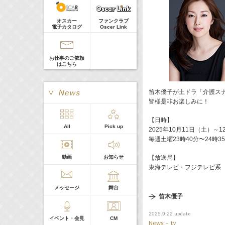
真矢ミキ
Guest
オスカー
ファンクラブ
電子カタログ
Oscer Link
お仕事のご依頼
はこちら
笛木優子が土ドラ「介護ス
皆様是非お楽しみに！
【日時】
> More
All
Pick up
2025年10月11日（土）～1
本日の出演
毎週土曜23時40分〜24時3
動画
お知らせ
【放送局】
５０音順
東海テレビ・フジテレビ系
メッセージ
舞台
笛木優子
update
2025.9.22
イベント・会見
CM
News - tv