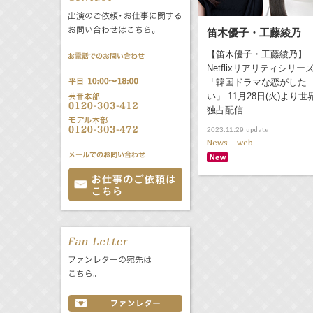
公式サービス
笛木優子・工藤綾乃
バラエティ
声優
All
TV
【笛木優子・工藤綾乃】
Netflixリアリティシリー
文化事業部
クリエイター
「韓国ドラマな恋がした
Radio
Web
い」 11月28日(火)より世
独占配信
誕生日 8/6
update
2023.11.29
News - web
All
TV
あ
か
さ
た
な
は
Radio
Web
ま
や
ら
わ