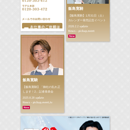
飯島寛騎
【飯島寛騎】1月31日（土）
カレンダー発売記念イベント
update
2026.2.2
News - pickup,event
飯島寛騎
【飯島寛騎】「御社の乱れ正
します！2」記者発表会
update
2025.8.28
News - pickup,event,tv