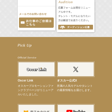
【前川泰之】舞台「グレンギャリー・グレンロス」公演詳細解禁！
【武井咲】ENFÖLD 2026 PF/FW archetypeに登場！
【elfin’】7thシングル『全世界』がFMたいはくでO.A.決定♪
【elfin’】7thシングル『全世界』がFM-UUでO.A.決定♪
【elfin’】8月16日（日）「全世界」発売記念イベント決定！
【elfin’】7thシングル『全世界』がFM TANABEでO.A.決定♪
【昆虫ハンター牧田習】宝塚市立手塚治虫記念館トークショー＆宝塚文化芸術センター昆虫展示イ
ベント
【昆虫ハンター牧田習】8月13日（木）プライムツリー赤池「ふれあい昆虫フェスティバル」トーク
ショーゲスト出演！
【井頭愛海】『小さなお葬式』TV-CM出演！
Oscer Link
オスカー公式X
【定本楓馬】WEB DIGVII 連載企画『東京23時』に登場！
オスカープロモーションファ
所属の人気モデルやタレント
【髙橋ひかる】7月雑誌掲載情報
ンクラブページがリニューア
の最新情報をお届けします。
【elfin’】7thシングル『全世界』がFMふくろうでパワープレイO.A.決定
ルいたしました。
【上戸彩】「サントリードリームマッチ2026」 始球式
【上戸彩】サントリー「−196」新CM出演！
【elfin’】【小倉舞子】8月9日（日）「MxM’s produce event vol.14」に出演決定！
【elfin’】【辻美優】8月28日（金）「辻美優(elfin’)グレイテスト・ショー」に出演決定！
【elfin’】9月27日（日）「Beauty Voice Theater Reboot Vol.3」開催決定！