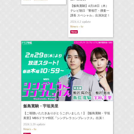
【飯島寛騎】4月18日（木）
テレビ朝日「警視庁・捜査一
課長 スペシャル」出演決定！
update
2024.4.2
News - tv
飯島寛騎・宇垣美里
【ご視聴いただきありがとうございました！】【飯島寛騎・宇垣
美里】MBSドラマ特区『シンデレラコンプレックス』出演！
update
2024.3.29
News - tv