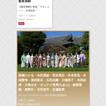
飯島寛騎
【飯島寛騎】映画「アオショ
ー！」出演決定！
update
2025.2.27
News - movie
髙橋ひかる・本田望結・宮本茉由・井本彩花・井
頭愛海・尾碕真花・玉田志織・川瀬莉子・本田紗
来・大角ゆき・ギュナイ滝美(らあら)・飯島寛
騎・奥野壮・庄司浩平・百瀬拓実
オスカープロモーション2025年晴れ着撮影会
update
2025.1.7
News - pickup,event