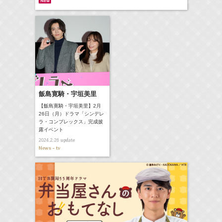
飯島寛騎・宇垣美里
【飯島寛騎・宇垣美里】2月
26日（月）ドラマ「シンデレ
ラ・コンプレックス」完成披
露イベント
update
2024.2.26
News - tv