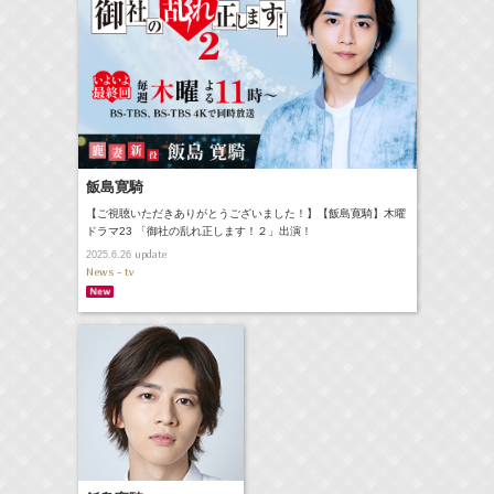
飯島寛騎
【ご視聴いただきありがとうございました！】【飯島寛騎】木曜
ドラマ23 「御社の乱れ正します！２」出演！
update
2025.6.26
News - tv