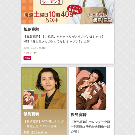
飯島寛騎
【飯島寛騎】【ご視聴いただきありがとうございました！】
HTB「弁当屋さんのおもてなし シーズン2」出演！
update
2024.1.22
News - tv
飯島寛騎
飯島寛騎
【飯島寛騎】2024年カレンダ
【飯島寛騎】カレンダー中面
ー発売記念イベント開催
一部画像＆予約特典画像一部
公開！
update
2023.11.21