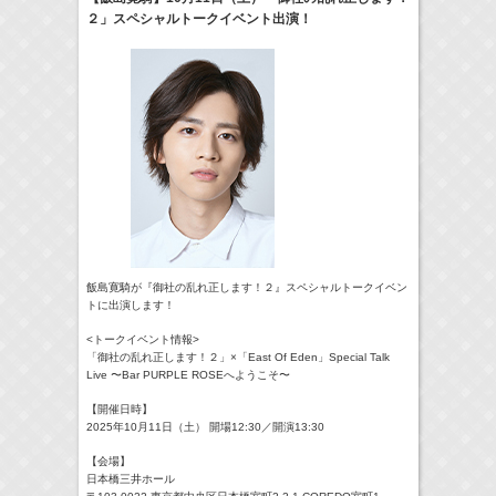
２」スペシャルトークイベント出演！
24:00-24:30
一緒にごはんをたべるだけ
真矢ミキ
(
TV
)
> More
飯島寛騎が『御社の乱れ正します！２』スペシャルトークイベン
トに出演します！
<トークイベント情報>
「御社の乱れ正します！２」×「East Of Eden」Special Talk
Live 〜Bar PURPLE ROSEへようこそ〜
【開催日時】
2025年10月11日（土） 開場12:30／開演13:30
【会場】
日本橋三井ホール