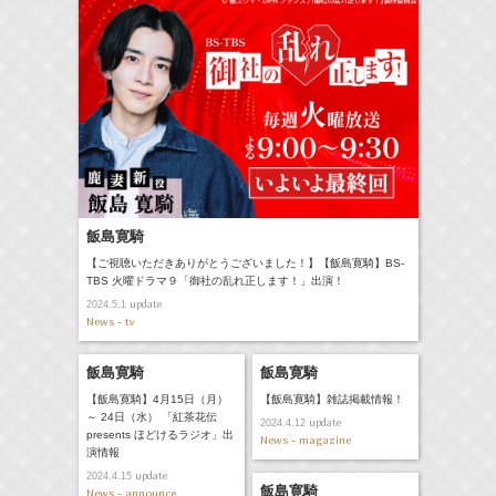
飯島寛騎
【ご視聴いただきありがとうございました！】【飯島寛騎】BS-
TBS 火曜ドラマ９「御社の乱れ正します！」出演！
update
2024.5.1
News - tv
飯島寛騎
飯島寛騎
【飯島寛騎】4月15日（月）
【飯島寛騎】雑誌掲載情報！
～ 24日（水） 「紅茶花伝
update
2024.4.12
presents ほどけるラジオ」出
News - magazine
演情報
update
2024.4.15
飯島寛騎
News - announce