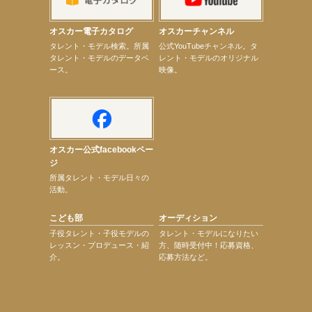
【本田紗来】「Ray」9月号発売中！
【宇垣美里】「マンガ【推しの子】展‐星のキセキ‐」オープニングイベント
オスカー電子カタログ
オスカーチャンネル
【昆虫ハンター牧田習】7月25日（土）NHKラジオ「石丸謙二郎の山カフェ」出演
次のページへ
タレント・モデル検索。所属
公式YouTubeチャンネル。タ
タレント・モデルのデータベ
レント・モデルのオリジナル
ース。
映像。
オスカー公式facebookペー
ジ
所属タレント・モデル日々の
活動。
こども部
オーディション
子役タレント・子役モデルの
タレント・モデルになりたい
レッスン・プロデュース・紹
方、随時受付中！応募資格、
介。
応募方法など。