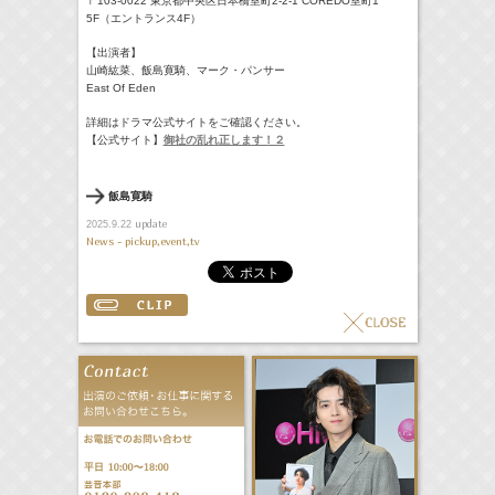
〒103-0022 東京都中央区日本橋室町2-2-1 COREDO室町1
5F（エントランス4F）
【出演者】
山崎紘菜、飯島寛騎、マーク・パンサー
East Of Eden
詳細はドラマ公式サイトをご確認ください。
【公式サイト】
御社の乱れ正します！２
飯島寛騎
update
2025.9.22
News - pickup,event,tv