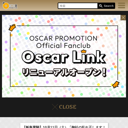
8/6(Thu)
イベント
販売情報
本日の出演情報
【飯島寛騎】10月11日（土）「御社の乱れ正します！