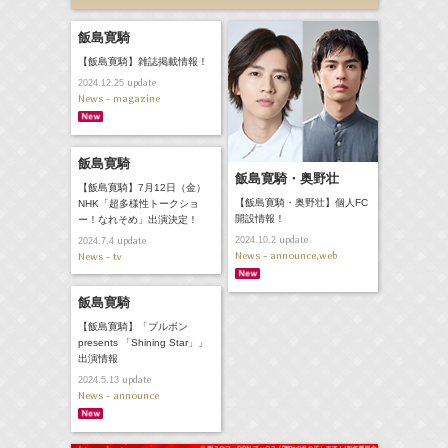
飯島寛騎
【飯島寛騎】雑誌掲載情報！
update
2024.12.25
News - magazine
飯島寛騎
飯島寛騎・奥野壮
【飯島寛騎】7月12日（金）
【飯島寛騎・奥野壮】個人FC
NHK「超多様性トークショ
開設情報！
ー！なれそめ」出演決定！
update
update
2024.10.2
2024.7.4
News - announce,web
News - tv
飯島寛騎
【飯島寛騎】「ブルボン
presents 「Shining Star」」
出演情報
update
2024.5.13
News - announce