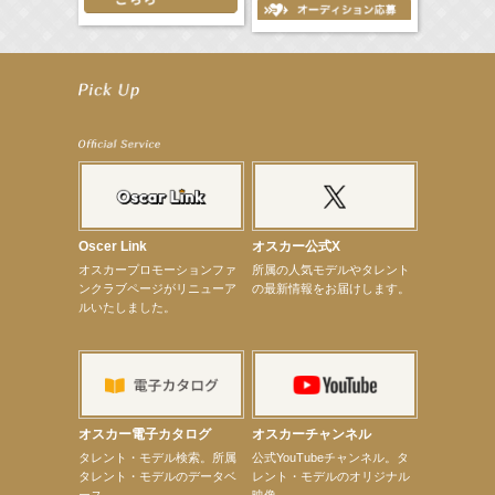
【笛木優子】8月13日（木）ドラマ『大空港〜GATE24〜』ゲスト出演決定！
【前川泰之】舞台「グレンギャリー・グレンロス」公演詳細解禁！
【武井咲】ENFÖLD 2026 PF/FW archetypeに登場！
【elfin’】7thシングル『全世界』がFMたいはくでO.A.決定♪
【elfin’】7thシングル『全世界』がFM-UUでO.A.決定♪
【elfin’】8月16日（日）「全世界」発売記念イベント決定！
【elfin’】7thシングル『全世界』がFM TANABEでO.A.決定♪
【昆虫ハンター牧田習】宝塚市立手塚治虫記念館トークショー＆宝塚文化芸術センター昆虫展示イ
ベント
【昆虫ハンター牧田習】8月13日（木）プライムツリー赤池「ふれあい昆虫フェスティバル」トーク
ショーゲスト出演！
Oscer Link
オスカー公式X
【井頭愛海】『小さなお葬式』TV-CM出演！
オスカープロモーションファ
所属の人気モデルやタレント
【定本楓馬】WEB DIGVII 連載企画『東京23時』に登場！
ンクラブページがリニューア
の最新情報をお届けします。
【髙橋ひかる】7月雑誌掲載情報
ルいたしました。
【elfin’】7thシングル『全世界』がFMふくろうでパワープレイO.A.決定
【上戸彩】「サントリードリームマッチ2026」 始球式
【上戸彩】サントリー「−196」新CM出演！
【elfin’】【小倉舞子】8月9日（日）「MxM’s produce event vol.14」に出演決定！
【elfin’】【辻美優】8月28日（金）「辻美優(elfin’)グレイテスト・ショー」に出演決定！
【elfin’】9月27日（日）「Beauty Voice Theater Reboot Vol.3」開催決定！
【本田紗来】「Ray」9月号発売中！
オスカー電子カタログ
オスカーチャンネル
【宇垣美里】「マンガ【推しの子】展‐星のキセキ‐」オープニングイベント
次のページへ
タレント・モデル検索。所属
公式YouTubeチャンネル。タ
タレント・モデルのデータベ
レント・モデルのオリジナル
ース。
映像。