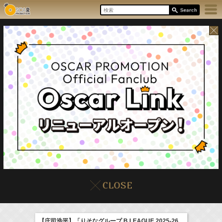
8/7(Fri)
イベント
販売情報
本日の出演情報
【庄司浩平】「りそなグループ B.LEAGUE 2025-26