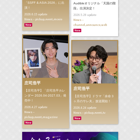
「SSFF & ASIA 2026」に出
Audibleオリジナル「天国の階
演！
段」出演決定！
update
2026.6.15
update
2026.5.28
News - pickup,event,movie
News -
channel,announce,web
庄司浩平
庄司浩平
【庄司浩平】「庄司浩平カレ
ンダー 2026.04-2027.03」発
【庄司浩平】ドラマ「余命３
売中！
ヶ月のサレ夫」放送開始！
update
2026.4.27
update
2026.4.24
News -
News - pickup,event,tv
pickup,event,magazine