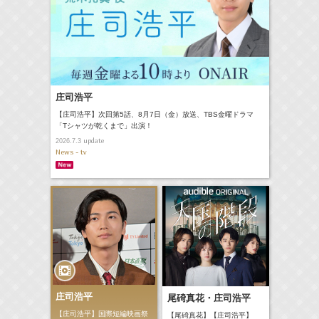
庄司浩平
【庄司浩平】次回第5話、8月7日（金）放送、TBS金曜ドラマ
「Tシャツが乾くまで」出演！
update
2026.7.3
News - tv
庄司浩平
尾碕真花・庄司浩平
【庄司浩平】国際短編映画祭
【尾碕真花】【庄司浩平】