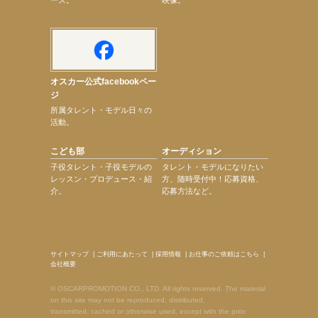
オスカー公式facebookペー
ジ
所属タレント・モデル日々の
活動。
こども部
オーディション
子役タレント・子役モデルの
タレント・モデルになりたい
レッスン・プロデュース・紹
方、随時受付中！応募資格、
介。
応募方法など。
サイトマップ
|
ご利用にあたって
|
採用情報
|
お仕事のご依頼はこちら
|
会社概要
© OSCARPROMOTION CO., LTD. All rights reserved. The material
on this site may not be reproduced, distributed,
transmitted, cached or otherwise used, except with the prior