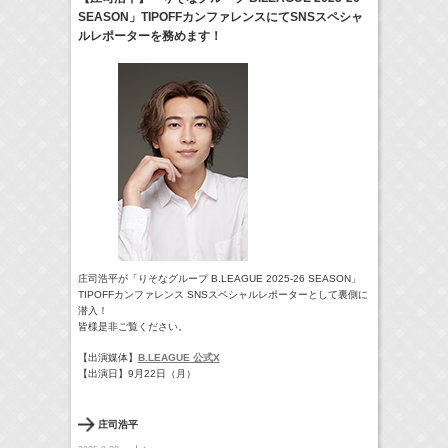
SEASON」TIPOFFカンファレンスにてSNSスペシャ
17:10-17:30
ルレポーターを務めます！
河北麻友子のマユコレ！
河北麻友子
(
Radio
)
22:00-
Tシャツが乾くまで
庄司浩平
(
TV
)
> More
庄司浩平が「りそなグループ B.LEAGUE 2025-26 SEASON」
TIPOFFカンファレンス SNSスペシャルレポーターとして裏側に
潜入！
皆様是非ご覧ください。
【出演媒体】
B.LEAGUE 公式X
【出演日】9月22日（月）
庄司浩平