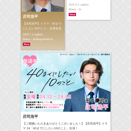
update
2025.6.3
News - tv
庄司浩平
【庄司浩平】ドラマ「40まで
にしたい10のこと」記者会見
update
2025.7.2
News - pickup,event,tv
庄司浩平
【ご視聴いただきありがとうございました！】【庄司浩平】ドラ
マ 24「40までにしたい10のこと」出演！