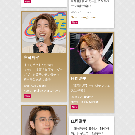
月号創刊120周年記念企画ペ
ージ掲載情報！
update
2025.9.1
News - magazine
庄司浩平
【庄司浩平】7月25日
（金）、映画「仮面ライダー
ガヴ お菓子の家の侵略者」
庄司浩平
初日舞台挨拶に登場！
update
【庄司浩平】テレ朝サマフェ
2025.7.28
News - pickup,event,movie
スに登場！
update
2025.7.23
News - pickup,event
庄司浩平
【庄司浩平】Eテレ「NHK俳
句」レギュラー出演中！