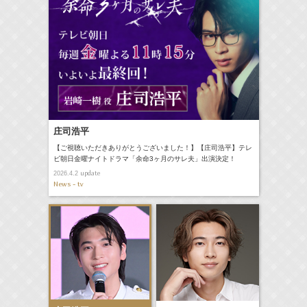
庄司浩平
【ご視聴いただきありがとうございました！】【庄司浩平】テレ
ビ朝日金曜ナイトドラマ「余命3ヶ月のサレ夫」出演決定！
update
2026.4.2
News - tv