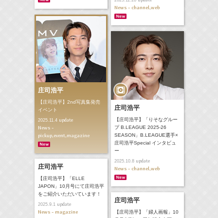
2025.11.28
News - channel,web
庄司浩平
【庄司浩平】2nd写真集発売
庄司浩平
イベント
【庄司浩平】「りそなグルー
update
2025.11.4
News -
プ B.LEAGUE 2025-26
pickup,event,magazine
SEASON」B.LEAGUE選手×
庄司浩平Special インタビュ
ー
update
2025.10.8
庄司浩平
News - channel,web
【庄司浩平】「ELLE
JAPON」10月号にて庄司浩平
をご紹介いただいています！
庄司浩平
update
2025.9.1
News - magazine
【庄司浩平】「婦人画報」10