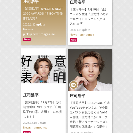
庄司浩平
庄司浩平
【庄司浩平】NYLON'S NEXT
【庄司浩平】1月16日（金）
2026 AWARDS “IT BOY”俳優
ニッポン放送「庄司浩平のオ
部門受賞！
ールナイトニッポンX(クロ
ス)」出演！
update
2026.1.30
News -
update
2026.1.9
pickup,event,magazine
News - announce
庄司浩平
庄司浩平
【庄司浩平】12月22日（月）
【庄司浩平】B.LEAGUE 公式
初冠番組 MBSラジオ「庄司
YouTubeチャンネル「#今日
浩平の好意、表明！」に出演
はバスケを観に行く日 Vol.6
します！
～俳優・庄司浩平がBリーグ
観戦！新アリーナでシーズン
update
2025.12.15
開幕節を体験編～」公開中！
News - announce
update