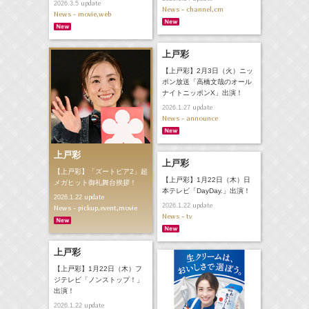
update
2026.3.5
News - channel,cm
News - movie,web
上戸彩
【上戸彩】2月3日（火）ニッ
ポン放送「高橋文哉のオール
ナイトニッポンX」出演！
update
2026.1.27
News - announce
上戸彩
上戸彩
【上戸彩】「ズートピア2」超
【上戸彩】1月22日（木）日
メガヒット御礼舞台挨拶！
本テレビ「DayDay.」出演！
update
2026.1.22
update
2026.1.22
News - pickup,event,movie
News - tv
上戸彩
【上戸彩】1月22日（木）フ
ジテレビ「ノンストップ！」
出演！
update
2026.1.22