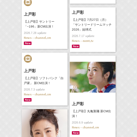
上戸彩
上戸彩
【上戸彩】7月27日（月）
【上戸彩】サントリー
「サントリードリームマッチ
「−196」新CM出演！
2026」始球式
update
2026.7.28
update
2026.7.17
News - channel,cm
News - event,tv
上戸彩
【上戸彩】ソフトバンク「白
戸家」 新CM出演！
update
2026.7.3
News - channel,cm
上戸彩
【上戸彩】丸亀製麺 新CM出
演！
update
2026.6.9
News - channel,cm