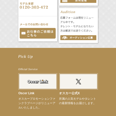
【前川泰之】舞台「グレンギャリー・グレンロス」公演詳細解禁！
【武井咲】ENFÖLD 2026 PF/FW archetypeに登場！
【elfin’】7thシングル『全世界』がFMたいはくでO.A.決定♪
【elfin’】7thシングル『全世界』がFM-UUでO.A.決定♪
【elfin’】8月16日（日）「全世界」発売記念イベント決定！
【elfin’】7thシングル『全世界』がFM TANABEでO.A.決定♪
【昆虫ハンター牧田習】宝塚市立手塚治虫記念館トークショー＆宝塚文化芸術センター昆虫展示イ
ベント
【昆虫ハンター牧田習】8月13日（木）プライムツリー赤池「ふれあい昆虫フェスティバル」トーク
ショーゲスト出演！
【井頭愛海】『小さなお葬式』TV-CM出演！
Oscer Link
オスカー公式X
【定本楓馬】WEB DIGVII 連載企画『東京23時』に登場！
オスカープロモーションファ
所属の人気モデルやタレント
【髙橋ひかる】7月雑誌掲載情報
ンクラブページがリニューア
の最新情報をお届けします。
【elfin’】7thシングル『全世界』がFMふくろうでパワープレイO.A.決定
ルいたしました。
【上戸彩】「サントリードリームマッチ2026」 始球式
【上戸彩】サントリー「−196」新CM出演！