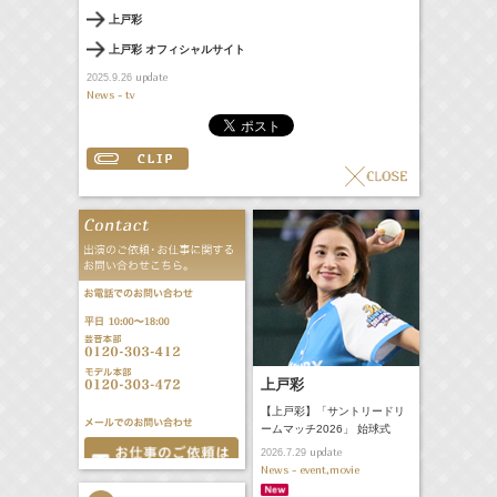
上戸彩
上戸彩 オフィシャルサイト
update
2025.9.26
News - tv
上戸彩
【上戸彩】「サントリードリ
ームマッチ2026」 始球式
update
2026.7.29
News - event,movie