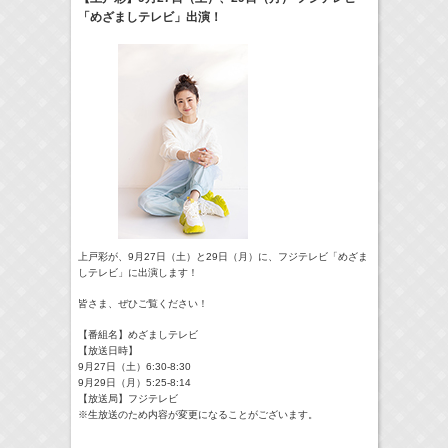
「めざましテレビ」出演！
24:00-24:30
一緒にごはんをたべるだけ
真矢ミキ
(
TV
)
> More
上戸彩が、9月27日（土）と29日（月）に、フジテレビ「めざま
しテレビ」に出演します！
皆さま、ぜひご覧ください！
【番組名】めざましテレビ
【放送日時】
9月27日（土）6:30-8:30
9月29日（月）5:25-8:14
【放送局】フジテレビ
※生放送のため内容が変更になることがございます。