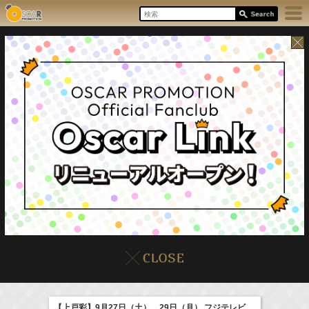
8/6(Thu)
イベント
販売情報
本日の出演情報
【上戸彩】9月27日（土）、29日（月） フジテレビ