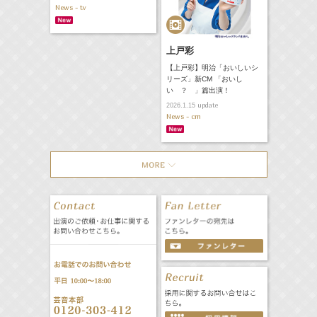
News - tv
上戸彩
【上戸彩】明治「おいしいシ
リーズ」新CM 「おいし
い ？ 」篇出演！
update
2026.1.15
News - cm