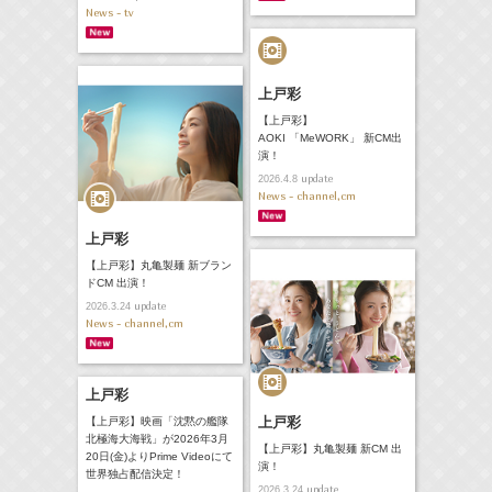
News - tv
上戸彩
【上戸彩】
AOKI 「MeWORK」 新CM出
演！
update
2026.4.8
News - channel,cm
上戸彩
【上戸彩】丸亀製麺 新ブラン
ドCM 出演！
update
2026.3.24
News - channel,cm
上戸彩
上戸彩
【上戸彩】映画「沈黙の艦隊
北極海大海戦」が2026年3月
【上戸彩】丸亀製麺 新CM 出
20日(金)よりPrime Videoにて
演！
世界独占配信決定！
update
2026.3.24