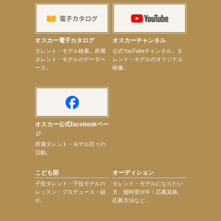
【elfin’】【小倉舞子】8月9日（日）「MxM’s produce event vol.14」に出演決定！
【elfin’】【辻美優】8月28日（金）「辻美優(elfin’)グレイテスト・ショー」に出演決定！
【elfin’】9月27日（日）「Beauty Voice Theater Reboot Vol.3」開催決定！
【本田紗来】「Ray」9月号発売中！
【宇垣美里】「マンガ【推しの子】展‐星のキセキ‐」オープニングイベント
オスカー電子カタログ
オスカーチャンネル
【昆虫ハンター牧田習】7月25日（土）NHKラジオ「石丸謙二郎の山カフェ」出演
次のページへ
タレント・モデル検索。所属
公式YouTubeチャンネル。タ
タレント・モデルのデータベ
レント・モデルのオリジナル
ース。
映像。
オスカー公式facebookペー
ジ
所属タレント・モデル日々の
活動。
こども部
オーディション
子役タレント・子役モデルの
タレント・モデルになりたい
レッスン・プロデュース・紹
方、随時受付中！応募資格、
介。
応募方法など。