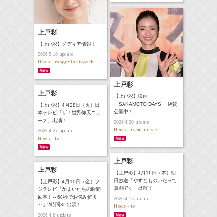
上戸彩
【上戸彩】メディア情報！
update
2026.5.16
News - magazine,tv,web
上戸彩
上戸彩
【上戸彩】映画
「SAKAMOTO DAYS」 絶賛
【上戸彩】4月28日（火）日
公開中！
本テレビ「ザ！世界仰天ニュ
ース」出演！
update
2026.4.30
News - event,movie
update
2026.4.27
News - tv
上戸彩
上戸彩
【上戸彩】4月16日（木）朝
日放送「やすとものいたって
【上戸彩】4月10日（金）フ
真剣です」出演！
ジテレビ「かまいたちの瞬間
回答！～60秒でお悩み解決
update
2026.4.15
～」2時間SP出演！
News - tv
update
2026.4.8