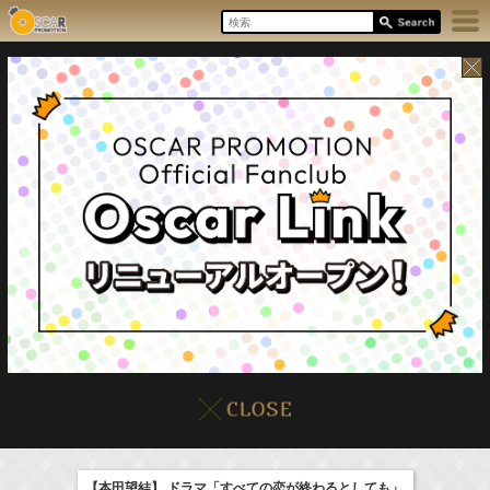
8/6(Thu)
イベント
販売情報
本日の出演情報
【本田望結】 ドラマ「すべての恋が終わるとしても」