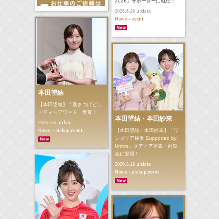
2026」サポーターに就任！
update
2026.6.29
News - event
本田望結
【本田望結】「素まつげビュ
ーティーアワード」受賞！
本田望結・本田紗来
update
2026.6.8
News - pickup,event
【本田望結・本田紗来】「ワ
ンダリア横浜 Supported by
Umios」メディア発表・内覧
会に登壇！
update
2026.3.19
News - pickup,event