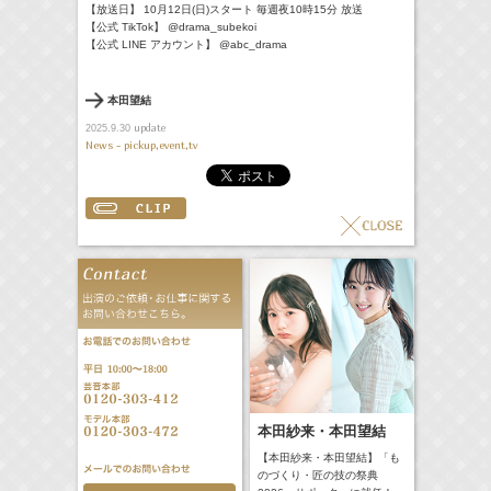
【放送日】 10月12日(日)スタート 毎週夜10時15分 放送
【公式 TikTok】 @drama_subekoi
【公式 LINE アカウント】 @abc_drama
本田望結
update
2025.9.30
News - pickup,event,tv
本田紗来・本田望結
【本田紗来・本田望結】「も
のづくり・匠の技の祭典