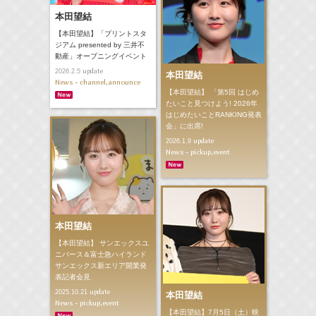
本田望結
【本田望結】「プリントスタ
ジアム presented by 三井不
動産」オープニングイベント
update
2026.2.5
本田望結
News - channel,announce
【本田望結】 「第5回 はじめ
たいこと見つけよう! 2026年
はじめたいことRANKING発表
会」に出席!
update
2026.1.9
News - pickup,event
本田望結
【本田望結】 サンエックスユ
ニバース＆富士急ハイランド
サンエックス新エリア開業発
表記者会見
update
2025.10.21
本田望結
News - pickup,event
【本田望結】7月5日（土）映