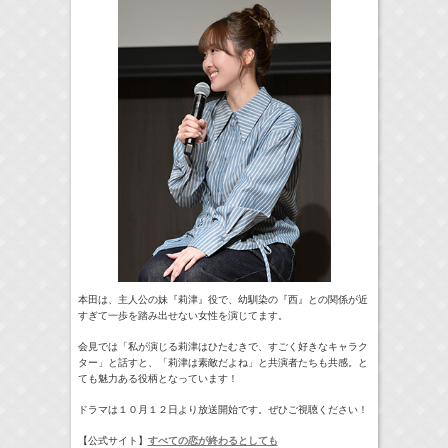
本田は、主人公の妹『莉津』役で、幼馴染の『西』との関係が近
すぎて一歩を踏み出せない女性を演じてます。
会見では「私が演じる莉津はひたむきで、すごく好きなキャラク
ター」と話すと、「莉津は素敵だよね」と共演者たちも共感。と
ても魅力ある役柄となっています！
ドラマは１０月１２日より放送開始です。ぜひご視聴ください！
【公式サイト】
すべての恋が終わるとしても