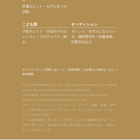
所属タレント・モデル日々の
活動。
こども部
オーディション
子役タレント・子役モデルの
タレント・モデルになりたい
レッスン・プロデュース・紹
方、随時受付中！応募資格、
介。
応募方法など。
サイトマップ
|
ご利用にあたって
|
採用情報
|
お仕事のご依頼はこちら
|
会社概要
© OSCARPROMOTION CO., LTD. All rights reserved. The material
on this site may not be reproduced, distributed,
transmitted, cached or otherwise used, except with the prior
permission of OSCARPROMOTION CO., LTD.
当サイトのコンテンツ、ドキュメント、データ、画像、映像、音声
などの著作権はオスカープロモーションもしくはオスカープロモー
ションが許可を受け
ている著作権者に属します。許可無くこれらを無断使用することは
法律で禁じられ、違反者は民事上及び刑事上の責任を負い、処罰さ
れることがあります。