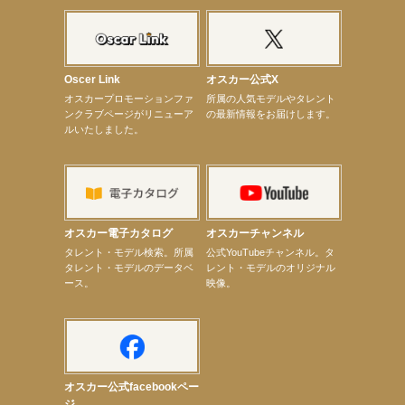
【elfin’】8月16日（日）「全世界」発売記念イベント決定！
【elfin’】7thシングル『全世界』がFM TANABEでO.A.決定♪
【昆虫ハンター牧田習】宝塚市立手塚治虫記念館トークショー＆宝塚文化芸術センター昆虫展示イ
ベント
【昆虫ハンター牧田習】8月13日（木）プライムツリー赤池「ふれあい昆虫フェスティバル」トーク
ショーゲスト出演！
Oscer Link
オスカー公式X
【井頭愛海】『小さなお葬式』TV-CM出演！
オスカープロモーションファ
所属の人気モデルやタレント
【定本楓馬】WEB DIGVII 連載企画『東京23時』に登場！
ンクラブページがリニューア
の最新情報をお届けします。
【髙橋ひかる】7月雑誌掲載情報
ルいたしました。
【elfin’】7thシングル『全世界』がFMふくろうでパワープレイO.A.決定
【上戸彩】「サントリードリームマッチ2026」 始球式
【上戸彩】サントリー「−196」新CM出演！
【elfin’】【小倉舞子】8月9日（日）「MxM’s produce event vol.14」に出演決定！
【elfin’】【辻美優】8月28日（金）「辻美優(elfin’)グレイテスト・ショー」に出演決定！
【elfin’】9月27日（日）「Beauty Voice Theater Reboot Vol.3」開催決定！
【本田紗来】「Ray」9月号発売中！
オスカー電子カタログ
オスカーチャンネル
【宇垣美里】「マンガ【推しの子】展‐星のキセキ‐」オープニングイベント
次のページへ
タレント・モデル検索。所属
公式YouTubeチャンネル。タ
タレント・モデルのデータベ
レント・モデルのオリジナル
ース。
映像。
オスカー公式facebookペー
ジ