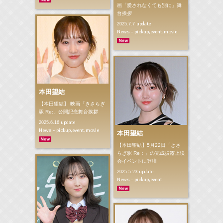
画「愛されなくても別に」舞
台挨拶
update
2025.7.7
News - pickup,event,movie
本田望結
【本田望結】 映画「きさらぎ
駅 Re:」公開記念舞台挨拶
update
2025.6.16
News - pickup,event,movie
本田望結
【本田望結】5月22日「きさ
らぎ駅 Re：」の完成披露上映
会イベントに登壇
update
2025.5.23
News - pickup,event