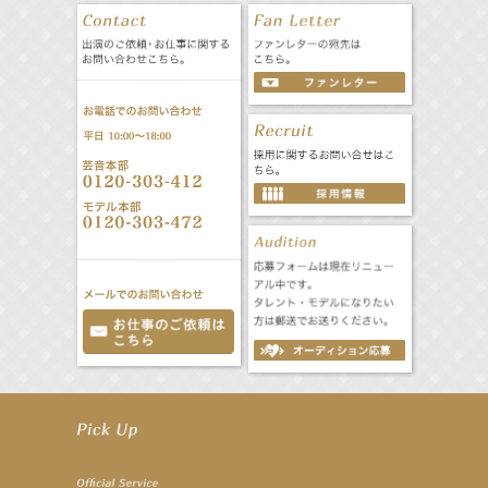
【笛木優子】9月13日（木）ドラマ『大空港〜GATE24〜』ゲスト出演決定！
【前川泰之】舞台「グレンギャリー・グレンロス」公演詳細解禁！
【武井咲】ENFÖLD 2026 PF/FW archetypeに登場！
【elfin’】7thシングル『全世界』がFMたいはくでO.A.決定♪
【elfin’】7thシングル『全世界』がFM-UUでO.A.決定♪