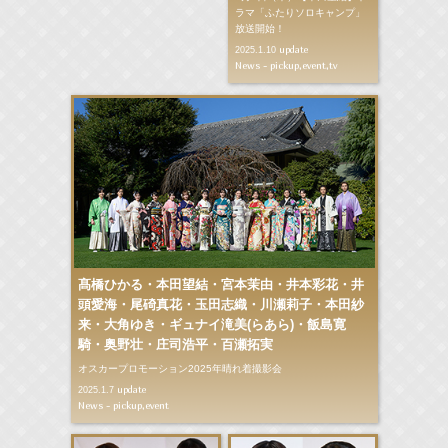
ラマ「ふたりソロキャンプ」
放送開始！
update
2025.1.10
News - pickup,event,tv
髙橋ひかる・本田望結・宮本茉由・井本彩花・井
頭愛海・尾碕真花・玉田志織・川瀬莉子・本田紗
来・大角ゆき・ギュナイ滝美(らあら)・飯島寛
騎・奥野壮・庄司浩平・百瀬拓実
オスカープロモーション2025年晴れ着撮影会
update
2025.1.7
News - pickup,event