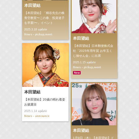
本田望結
【本田望結】「桐谷先生の株
青空教室〜この春、投資迷子
を卒業!〜」イベント
update
2025.3.18
News - pickup,event
本田望結
【本田望結】日本郵便株式会
社「2025年用年賀 お年玉く
じ抽せん会」に出席
update
2025.1.15
News - pickup,event
本田望結
【本田望結】20歳の晴れ着姿
お披露目
update
2025.1.14
News - announce
本田望結
1月9日（木）【本田望結】ド