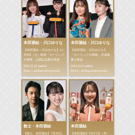
本田望結・川口ゆりな
本田望結・川口ゆりな
【本田望結・川口ゆりな】11
【本田望結・川口ゆりな】
月9日（土）映画「カーリング
「カーリングの神様」完成披
の神様」公開記念舞台挨拶
露上映会
update
update
2024.11.12
2024.10.4
News - pickup,event,movie
News - pickup,event,movie
敦士・本田望結
本田望結
【敦士・本田望結】7月20日
【本田望結】6月27日（木）