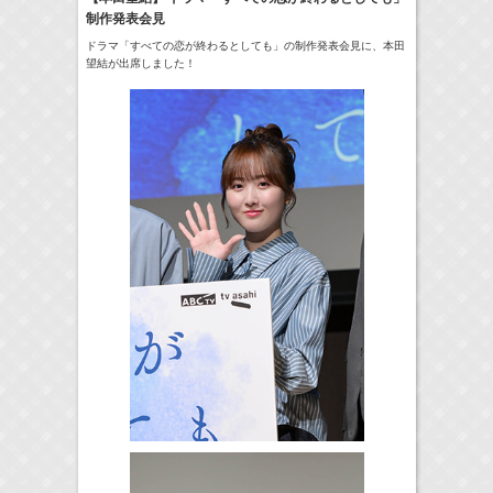
制作発表会見
24:00-24:30
一緒にごはんをたべるだけ
真矢ミキ
(
TV
)
ドラマ「すべての恋が終わるとしても」の制作発表会見に、本田
望結が出席しました！
> More