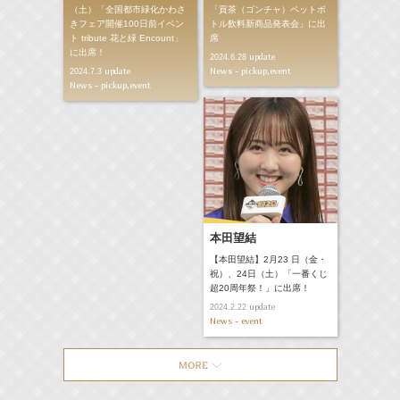
（土）「全国都市緑化かわさ
「貢茶（ゴンチャ）ペットボ
きフェア開催100日前イベン
トル飲料新商品発表会」に出
ト tribute 花と緑 Encount」
席
に出席！
update
2024.6.28
News - pickup,event
update
2024.7.3
News - pickup,event
本田望結
【本田望結】2月23 日（金・
祝）、24日（土）「一番くじ
超20周年祭！」に出席！
update
2024.2.22
News - event