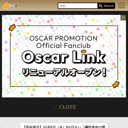
8/6(Thu)
イベント
販売情報
本日の出演情報
【田中道子】10月8日（水）BS日テレ「磯田道史の歴