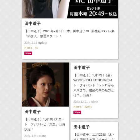
田中道子
【田中道子】2023年7月6日（木）田中道子MC 新番組BSテレ東
「築き人」放送スタート！
update
2024.2.14
News - tv
田中道子
【田中道子】1月12日（金）
WOOD COLLECTION2024
トークイベント「レトロから
未来まで、建築の木の魅力と
は？」出演！
update
2023.12.21
News - event
田中道子
【田中道子】1月18日スター
ト フジテレビ「大奥」出演
田中道子
決定！
【田中道子】11月23日（木・
update
2024.1.9
祝）南日本放送「オータニさ