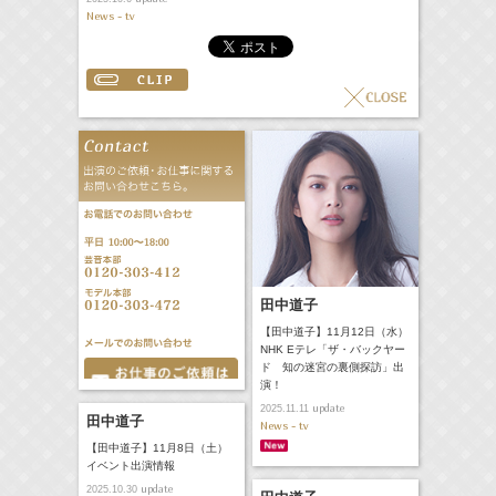
News - tv
田中道子
【田中道子】11月12日（水）
NHK Eテレ「ザ・バックヤー
ド 知の迷宮の裏側探訪」出
演！
update
2025.11.11
田中道子
News - tv
【田中道子】11月8日（土）
イベント出演情報
update
2025.10.30