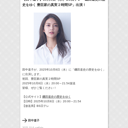
史をゆく 豊臣家の真実２時間SP」出演！
24:00-24:30
一緒にごはんをたべるだけ
真矢ミキ
(
TV
)
> More
田中道子が、2025年10月8日（水）に「磯田道史の歴史をゆく」
に出演します。
初回、豊臣家の真実２時間SP
2025年10月8日（水）20:00～21:54放送
皆様、ぜひご覧ください！
【公式サイト】
磯田道史の歴史をゆく
【日時】2025年10月8日（水）20:00～21:54
【放送局】BS日テレ
田中道子
update
2025.10.6