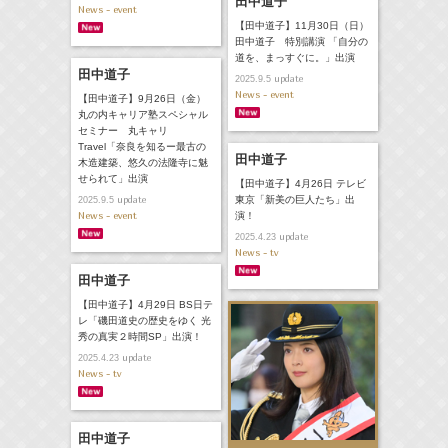
田中道子
News - event
【田中道子】11月30日（日）
田中道子 特別講演 「自分の
道を、まっすぐに。」出演
田中道子
update
2025.9.5
News - event
【田中道子】9月26日（金）
丸の内キャリア塾スペシャル
セミナー 丸キャリ
Travel「奈良を知るー最古の
田中道子
木造建築、悠久の法隆寺に魅
せられて」出演
【田中道子】4月26日 テレビ
update
東京「新美の巨人たち」出
2025.9.5
News - event
演！
update
2025.4.23
News - tv
田中道子
【田中道子】4月29日 BS日テ
レ「磯田道史の歴史をゆく 光
秀の真実２時間SP」出演！
update
2025.4.23
News - tv
田中道子