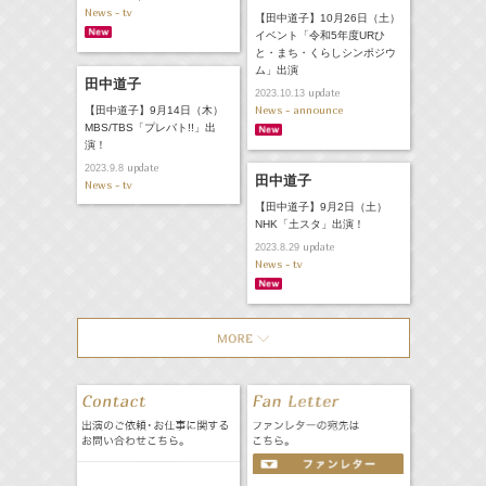
News - tv
【田中道子】10月26日（土）
イベント「令和5年度URひ
と・まち・くらしシンポジウ
ム」出演
田中道子
update
2023.10.13
News - announce
【田中道子】9月14日（木）
MBS/TBS「プレバト!!」出
演！
update
2023.9.8
田中道子
News - tv
【田中道子】9月2日（土）
NHK「土スタ」出演！
update
2023.8.29
News - tv