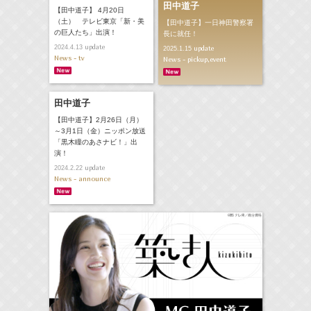
田中道子
【田中道子】 4月20日
（土） テレビ東京「新・美
【田中道子】一日神田警察署
の巨人たち」出演！
長に就任！
update
2024.4.13
update
2025.1.15
News - tv
News - pickup,event
田中道子
【田中道子】2月26日（月）
～3月1日（金）ニッポン放送
「黒木瞳のあさナビ！」出
演！
update
2024.2.22
News - announce