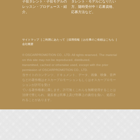
子役タレント・子役モデルの
タレント・モデルになりたい
レッスン・プロデュース・紹
方、随時受付中！応募資格、
介。
応募方法など。
サイトマップ
|
ご利用にあたって
|
採用情報
|
お仕事のご依頼はこちら
|
会社概要
© OSCARPROMOTION CO., LTD. All rights reserved. The material
on this site may not be reproduced, distributed,
transmitted, cached or otherwise used, except with the prior
permission of OSCARPROMOTION CO., LTD.
当サイトのコンテンツ、ドキュメント、データ、画像、映像、音声
などの著作権はオスカープロモーションもしくはオスカープロモー
ションが許可を受け
ている著作権者に属します。許可無くこれらを無断使用することは
法律で禁じられ、違反者は民事上及び刑事上の責任を負い、処罰さ
れることがあります。