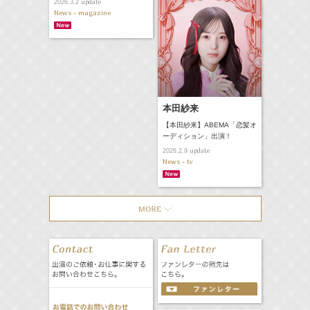
update
2026.3.2
News - magazine
本田紗来
【本田紗来】ABEMA「恋髪オ
ーディション」出演！
update
2026.2.9
News - tv