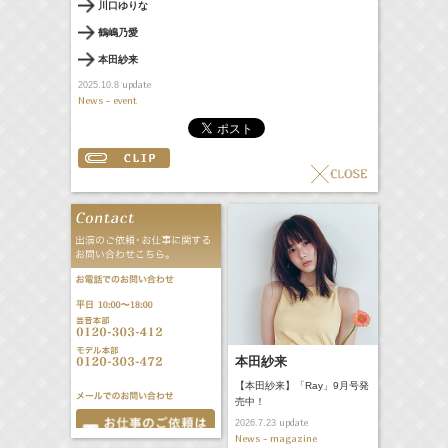
川口ゆりな
鶴嶋乃愛
本田紗来
update
2025.10.8
News - event
本田紗来
【本田紗来】「Ray」9月号発
売中！
update
2026.7.23
News - magazine