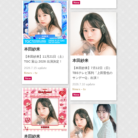
本田紗来
【本田紗来】11月21日（土）
本田紗来
TGC 富山 2026 出演決定！
update
【本田紗来】7月12日（日）
2026.7.15
News - tv
TBSテレビ系列「上田晋也の
サンデーQ」出演！
update
2026.7.10
News - tv
本田紗来