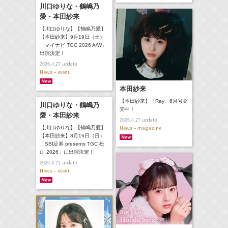
川口ゆりな・鶴嶋乃
愛・本田紗来
【川口ゆりな】【鶴嶋乃愛】
【本田紗来】9月19日（土）
「マイナビ TGC 2026 A/W」
出演決定！
update
2026.4.27
News - event
本田紗来
【本田紗来】「Ray」6月号発
川口ゆりな・鶴嶋乃
売中！
愛・本田紗来
update
2026.4.27
【川口ゆりな】【鶴嶋乃愛】
News - magazine
【本田紗来】8月16日（日）
「SBI証券 presents TGC 松
山 2026」に出演決定！
update
2026.4.21
News - event