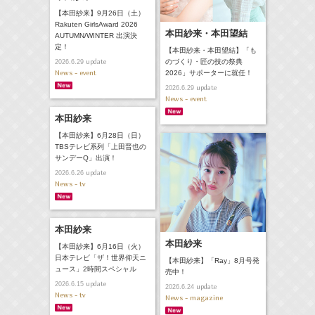
【本田紗来】9月26日（土）
Rakuten GirlsAward 2026
本田紗来・本田望結
AUTUMN/WINTER 出演決
定！
【本田紗来・本田望結】「も
update
のづくり・匠の技の祭典
2026.6.29
News - event
2026」サポーターに就任！
update
2026.6.29
News - event
本田紗来
【本田紗来】6月28日（日）
TBSテレビ系列「上田晋也の
サンデーQ」出演！
update
2026.6.26
News - tv
本田紗来
本田紗来
【本田紗来】6月16日（火）
日本テレビ「ザ！世界仰天ニ
【本田紗来】「Ray」8月号発
ュース」2時間スペシャル
売中！
update
2026.6.15
update
2026.6.24
News - tv
News - magazine