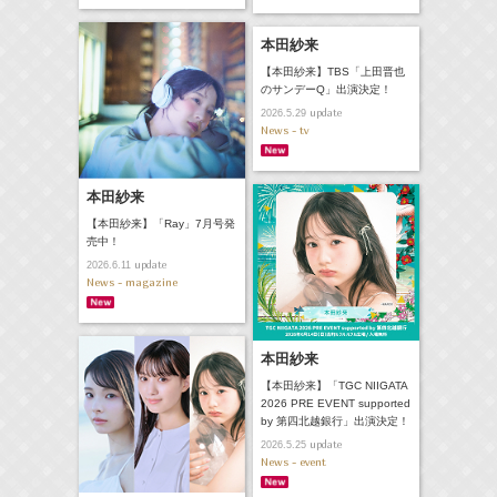
本田紗来
【本田紗来】TBS「上田晋也
のサンデーQ」出演決定！
update
2026.5.29
News - tv
本田紗来
【本田紗来】「Ray」7月号発
売中！
update
2026.6.11
News - magazine
本田紗来
【本田紗来】「TGC NIIGATA
2026 PRE EVENT supported
by 第四北越銀行」出演決定！
update
2026.5.25
News - event