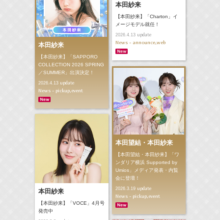
本田紗来
【本田紗来】「Charton」イ
メージモデル就任！
update
2026.4.13
News - announce,web
本田紗来
【本田紗来】「SAPPORO
COLLECTION 2026 SPRING
／SUMMER」出演決定！
update
2026.4.13
News - pickup,event
本田望結・本田紗来
【本田望結・本田紗来】「ワ
ンダリア横浜 Supported by
Umios」メディア発表・内覧
会に登壇！
update
2026.3.19
本田紗来
News - pickup,event
【本田紗来】「VOCE」4月号
発売中