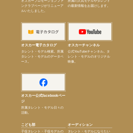
オスカープロモーションファ
所属の人気モデルやタレント
【井頭愛海】『小さなお葬式』TV-CM出演！
ンクラブページがリニューア
の最新情報をお届けします。
【定本楓馬】WEB DIGVII 連載企画『東京23時』に登場！
ルいたしました。
【髙橋ひかる】7月雑誌掲載情報
【elfin’】7thシングル『全世界』がFMふくろうでパワープレイO.A.決定
【上戸彩】「サントリードリームマッチ2026」 始球式
【上戸彩】サントリー「−196」新CM出演！
【elfin’】【小倉舞子】8月9日（日）「MxM’s produce event vol.14」に出演決定！
【elfin’】【辻美優】8月28日（金）「辻美優(elfin’)グレイテスト・ショー」に出演決定！
【elfin’】9月27日（日）「Beauty Voice Theater Reboot Vol.3」開催決定！
オスカー電子カタログ
オスカーチャンネル
【本田紗来】「Ray」9月号発売中！
次のページへ
タレント・モデル検索。所属
公式YouTubeチャンネル。タ
タレント・モデルのデータベ
レント・モデルのオリジナル
ース。
映像。
オスカー公式facebookペー
ジ
所属タレント・モデル日々の
活動。
こども部
オーディション
子役タレント・子役モデルの
タレント・モデルになりたい