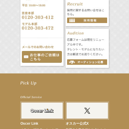
【工藤綾乃】8月7日（金）スタート FOD SHORT『女優は毛穴まで嘘をつく』出演決定！
【笛木優子】8月13日（木）ドラマ『大空港〜GATE24〜』ゲスト出演決定！
【前川泰之】舞台「グレンギャリー・グレンロス」公演詳細解禁！
【武井咲】ENFÖLD 2026 PF/FW archetypeに登場！
【elfin’】7thシングル『全世界』がFMたいはくでO.A.決定♪
【elfin’】7thシングル『全世界』がFM-UUでO.A.決定♪
【elfin’】8月16日（日）「全世界」発売記念イベント決定！
【elfin’】7thシングル『全世界』がFM TANABEでO.A.決定♪
【昆虫ハンター牧田習】宝塚市立手塚治虫記念館トークショー＆宝塚文化芸術センター昆虫展示イ
ベント
【昆虫ハンター牧田習】8月13日（木）プライムツリー赤池「ふれあい昆虫フェスティバル」トーク
Oscer Link
オスカー公式X
ショーゲスト出演！