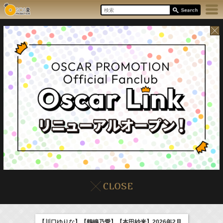
8/7(Fri)
イベント
販売情報
本日の出演情報
【川口ゆりな】【鶴嶋乃愛】【本田紗来】2026年2月