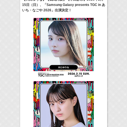
15日（日）、「Samsung Galaxy presents TGC in あ
17:10-17:30
いち・なごや 2026」出演決定！
河北麻友子のマユコレ！
河北麻友子
(
Radio
)
22:00-
Tシャツが乾くまで
庄司浩平
(
TV
)
> More