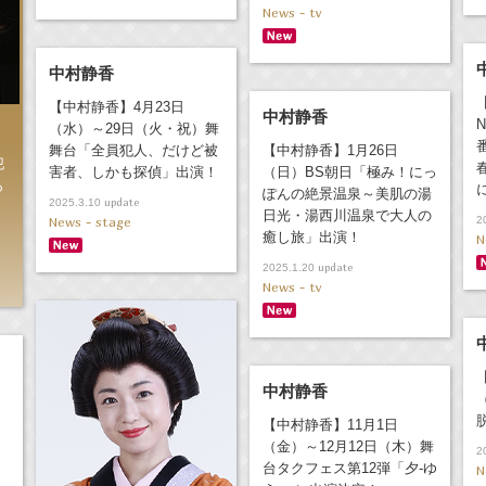
News - tv
中村静香
【中村静香】4月23日
中村静香
（水）～29日（火・祝）舞
舞台「全員犯人、だけど被
【中村静香】1月26日
犯
害者、しかも探偵」出演！
（日）BS朝日「極み！にっ
も
ぽんの絶景温泉～美肌の湯
update
2025.3.10
日光・湯西川温泉で大人の
News - stage
2
癒し旅」出演！
N
update
2025.1.20
News - tv
中村静香
【中村静香】11月1日
（金）～12月12日（木）舞
2
台タクフェス第12弾「夕-ゆ
N