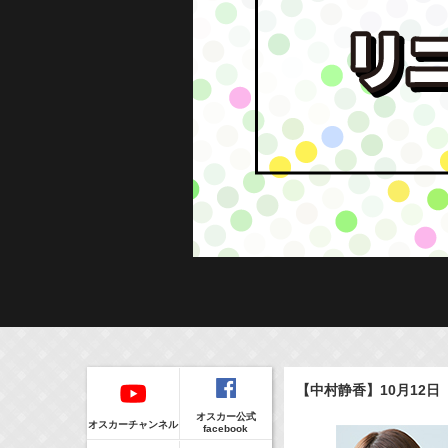
Regular
6:35-7:00
(
TV
)
NHK俳句
本日の出演情報
イベント
【中村静香】10月12
庄司浩平
CLIP
8/9(Sun)
販売情報
オスカー公式
07:30-08:30
(
TV
)
オスカーチャンネル
facebook
ポケモンとどこいく！？