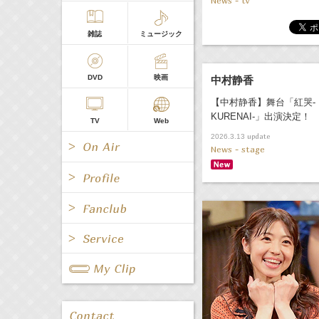
News - tv
雑誌
ミュージック
DVD
映画
中村静香
【中村静香】舞台「紅哭‐
KURENAI-」出演決定！
TV
Web
update
2026.3.13
News - stage
All
女優/タレント
All
TV
All
Fanclub Page
グループ
歌手
Radio
Web
All
関連事業
男優/タレント
キャスター/レポーター