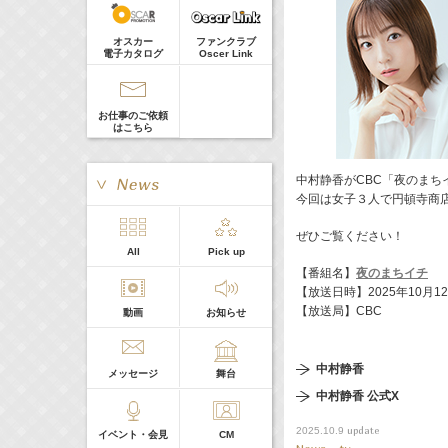
髙橋ひかる
Guest
8:00-8:24
(
TV
)
オスカー
ファンクラブ
やさいの時間 里山菜園 有機のチカラ
電子カタログ
Oscer Link
牧田習
09:54-
(
TV
)
サンデー・ジャポン
お仕事のご依頼
藤田ニコル
はこちら
11:45-12:45
(
TV
)
スクール革命！
髙橋ひかる
中村静香がCBC「夜のまち
今回は女子３人で円頓寺商
ぜひご覧ください！
> More
All
Pick up
本日の出演
【番組名】
夜のまちイチ
【放送日時】2025年10月12日
【放送局】CBC
動画
お知らせ
５０音順
中村静香
メッセージ
舞台
中村静香 公式X
update
2025.10.9
イベント・会見
CM