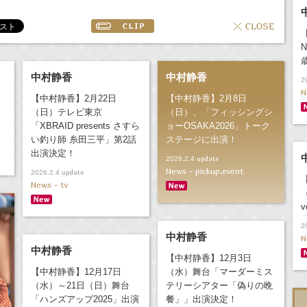
中村静香
中村静香
2
N
【中村静香】2月22日
【中村静香】2月8日
（日）テレビ東京
（日）、「フィッシングシ
「XBRAID presents さすら
ョーOSAKA2026」トーク
い釣り師 糸田三平」第2話
ステージに出演！
出演決定！
update
2026.2.4
News - pickup,event
update
2026.2.4
News - tv
2
中村静香
N
中村静香
【中村静香】12月3日
【中村静香】12月17日
（水）舞台「マーダーミス
（水）～21日（日）舞台
テリーシアター「偽りの晩
「ハンズアップ2025」出演
餐」」出演決定！