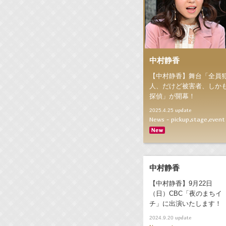
中村静香
【中村静香】舞台「全員
人、だけど被害者、しか
探偵」が開幕！
update
2025.4.25
News - pickup,stage,event
中村静香
【中村静香】9月22日
（日）CBC「夜のまちイ
チ」に出演いたします！
update
2024.9.20