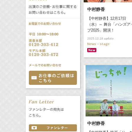
公式サービス
中村静香
バラエティ
声優
All
TV
【中村静香】12月17日
（水）～ 舞台「ハンズア
プ2025」開演！
文化事業部
クリエイター
Radio
Web
update
2025.12.18
News - stage
誕生日 8/9
All
TV
あ
か
さ
た
な
は
Radio
Web
ま
や
ら
わ
中村静香