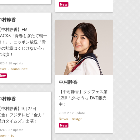
中村静香
【中村静香】FM
NACK5「青春もぎたて朝一
番！」、ニッポン放送「青
春の勲章はくじけない心」
に出演！
update
025.4.18
ews - announce
中村静香
【中村静香】タクフェス第
12弾「夕-ゆう-」DVD販売
中村静香
中！
【中村静香】9月27日
update
2025.2.12
（金）フジテレビ「全力！
News - stage
脱力タイムズ」出演！
update
024.9.27
ews - tv