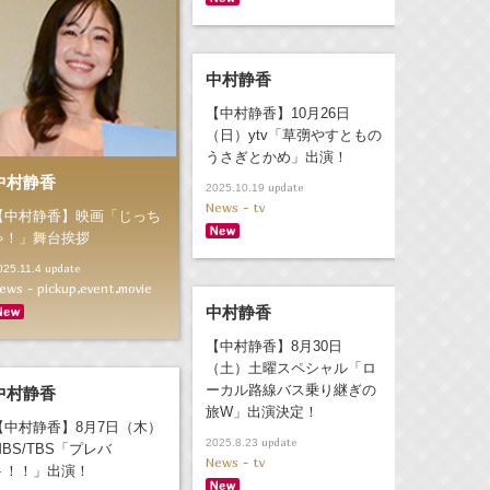
中村静香
【中村静香】10月26日
（日）ytv「草彅やすともの
うさぎとかめ」出演！
中村静香
update
2025.10.19
News - tv
【中村静香】映画「じっち
ゃ！」舞台挨拶
update
025.11.4
ews - pickup,event,movie
中村静香
【中村静香】8月30日
（土）土曜スペシャル「ロ
ーカル路線バス乗り継ぎの
中村静香
旅W」出演決定！
【中村静香】8月7日（木）
update
2025.8.23
MBS/TBS「プレバ
News - tv
ト！！」出演！