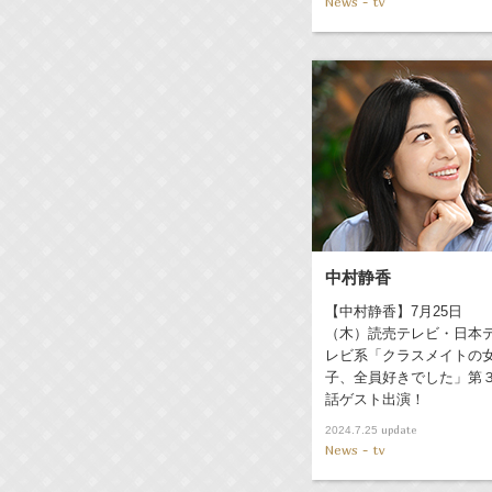
News - tv
中村静香
【中村静香】7月25日
（木）読売テレビ・日本
レビ系「クラスメイトの
子、全員好きでした」第
話ゲスト出演！
update
2024.7.25
News - tv