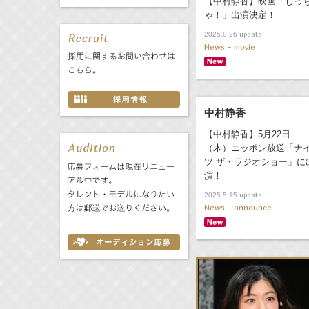
【中村静香】映画「じっ
ゃ！」出演決定！
update
2025.8.26
News - movie
中村静香
【中村静香】5月22日
（木）ニッポン放送「ナ
ツ ザ・ラジオショー」に
演！
update
2025.5.15
News - announce