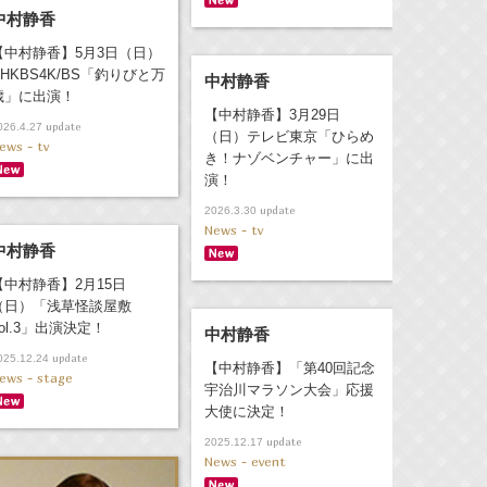
中村静香
【中村静香】5月3日（日）
NHKBS4K/BS「釣りびと万
中村静香
歳」に出演！
【中村静香】3月29日
update
026.4.27
（日）テレビ東京「ひらめ
ews - tv
き！ナゾベンチャー」に出
演！
update
2026.3.30
News - tv
中村静香
【中村静香】2月15日
（日）「浅草怪談屋敷
vol.3」出演決定！
中村静香
update
025.12.24
【中村静香】「第40回記念
ews - stage
宇治川マラソン大会」応援
大使に決定！
update
2025.12.17
News - event