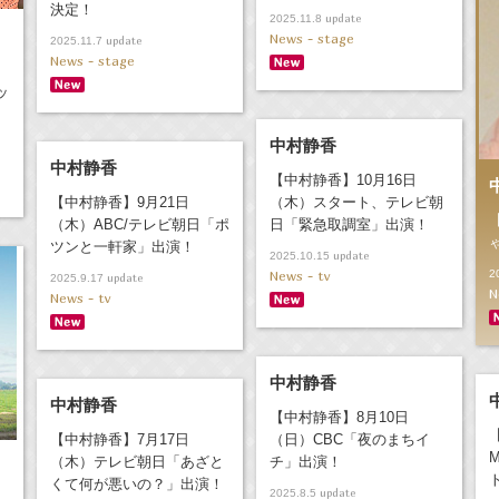
決定！
update
2025.11.8
News - stage
update
2025.11.7
News - stage
ッ
中村静香
中村静香
【中村静香】10月16日
【中村静香】9月21日
（木）スタート、テレビ朝
（木）ABC/テレビ朝日「ポ
日「緊急取調室」出演！
ツンと一軒家」出演！
update
2025.10.15
News - tv
2
update
2025.9.17
N
News - tv
中村静香
中村静香
【中村静香】8月10日
【中村静香】7月17日
（日）CBC「夜のまちイ
（木）テレビ朝日「あざと
チ」出演！
くて何が悪いの？」出演！
update
2025.8.5