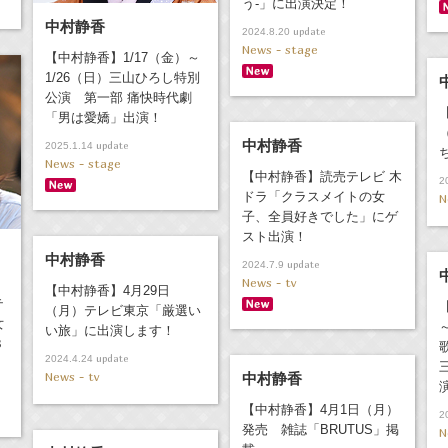
う-」に出演決定！
中村静香
update
2024.8.20
News - stage
【中村静香】1/17（金）～
1/26（日）三山ひろし特別
公演 第一部 痛快時代劇
「男は愛嬌」出演！
中村静香
update
2025.1.14
News - stage
【中村静香】読売テレビ 木
2
ドラ「クラスメイトの女
N
子、全員好きでした」にゲ
スト出演！
中村静香
update
2024.7.9
News - tv
【中村静香】4月29日
テ
（月）テレビ東京「厳選い
女
い旅」に出演します！
３
update
2024.4.24
News - tv
中村静香
【中村静香】4月1日（月）
2
発売 雑誌「BRUTUS」掲
N