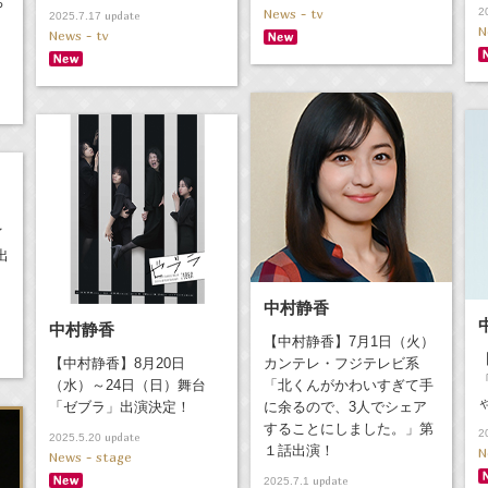
ち
News - tv
2
update
2025.7.17
N
News - tv
イ
出
中村静香
中村静香
【中村静香】7月1日（火）
【中村静香】8月20日
カンテレ・フジテレビ系
（水）～24日（日）舞台
「北くんがかわいすぎて手
「ゼブラ」出演決定！
に余るので、3人でシェア
することにしました。」第
2
update
2025.5.20
１話出演！
N
News - stage
update
2025.7.1