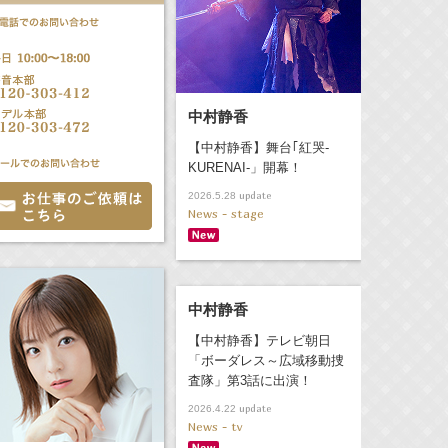
中村静香
【中村静香】舞台｢紅哭-
KURENAI-」開幕！
update
2026.5.28
News - stage
中村静香
【中村静香】テレビ朝日
「ボーダレス～広域移動捜
査隊」第3話に出演！
update
2026.4.22
News - tv