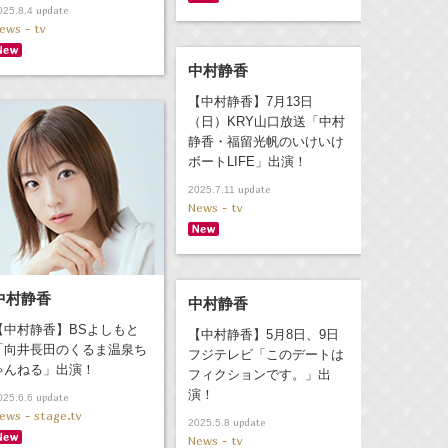
update
025.8.4
ews - tv
中村静香
【中村静香】7月13日
（日）KRY山口放送「中村
静香・福留光帆のいけいけ
ボートLIFE」出演！
update
2025.7.11
News - tv
中村静香
中村静香
【中村静香】BSよしもと
【中村静香】5月8日、9日
「向井長田のくるま温泉ち
フジテレビ「このデートは
ゃんねる」出演！
フィクションです。」出
演！
update
025.6.6
ews - stage,tv
update
2025.5.8
News - tv