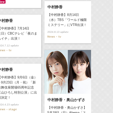
中村静香
【中村静香】8月14日
（水）TBS「ワールド極限
中村静香
ミステリー」にVTR出演！
【中村静香】7月14日
update
2024.8.13
（日）CBCテレビ「夜のま
News - tv
ちイチ」出演！
update
024.7.12
ews - tv
中村静香
【中村静香】9月6日（金）
～9月23日（月・祝）「新
歌舞伎座開場65周年記念
三山ひろし特別公演」に出
演決定！
中村静香・奥山かずさ
update
024.4.23
【中村静香・奥山かずさ】
ews - stage
5月19日（日）Abema「ス