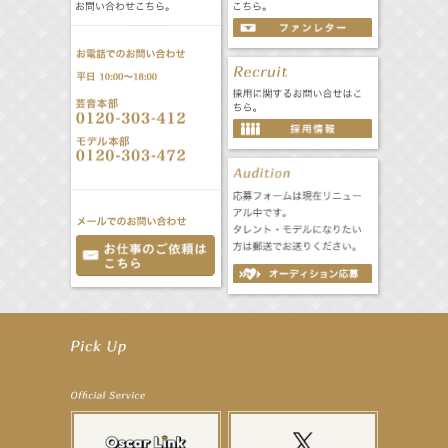
【前川泰之】舞台「グレンギャリー・グレンロス」公演詳細解禁！
【武井咲】ENFÖLD 2026 PF/FW archetypeに登場！
【elfin’】7thシングル『全世界』がFMたいはくでO.A.決定♪
【elfin’】7thシングル『全世界』がFM-UUでO.A.決定♪
【elfin’】8月16日（日）「全世界」発売記念イベント決定！
【elfin’】7thシングル『全世界』がFM TANABEでO.A.決定♪
【昆虫ハンター牧田習】宝塚市立手塚治虫記念館トークショー＆宝塚文化芸術センター昆虫展示イ
ベント