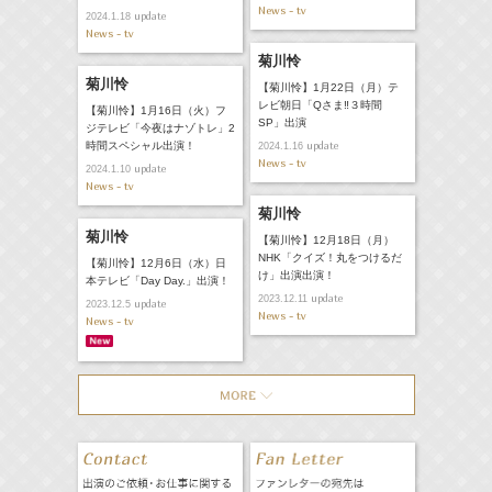
News - tv
update
2024.1.18
News - tv
菊川怜
菊川怜
【菊川怜】1月22日（月）テ
レビ朝日「Qさま‼３時間
【菊川怜】1月16日（火）フ
SP」出演
ジテレビ「今夜はナゾトレ」2
時間スペシャル出演！
update
2024.1.16
News - tv
update
2024.1.10
News - tv
菊川怜
菊川怜
【菊川怜】12月18日（月）
NHK「クイズ！丸をつけるだ
【菊川怜】12月6日（水）日
け」出演出演！
本テレビ「Day Day.」出演！
update
2023.12.11
update
2023.12.5
News - tv
News - tv