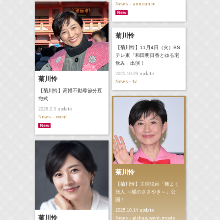
News - announce
菊川怜
【菊川怜】11月4日（火）BS
テレ東「和田明日香とゆる宅
飲み」出演！
update
2025.10.29
菊川怜
News - tv
【菊川怜】高幡不動尊節分豆
撒式
update
2026.2.3
News - event
菊川怜
【菊川怜】主演映画「種まく
旅人 ～醪のささやき～」公
開！
update
2025.10.14
菊川怜
News - pickup,event,movie