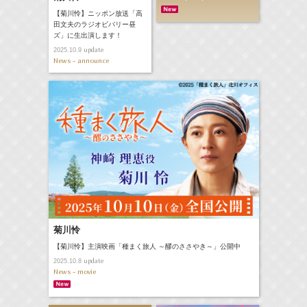
【菊川怜】ニッポン放送「高
田文夫のラジオビバリー昼
ズ」に生出演します！
update
2025.10.9
News - announce
菊川怜
【菊川怜】主演映画「種まく旅人 ～醪のささやき～」公開中
update
2025.10.8
News - movie