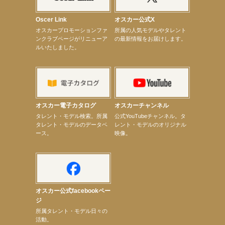
【昆虫ハンター牧田習】8月13日（木）プライムツリー赤池「ふれあい昆虫フェスティバル」トーク
ショーゲスト出演！
【井頭愛海】『小さなお葬式』TV-CM出演！
Oscer Link
オスカー公式X
【定本楓馬】WEB DIGVII 連載企画『東京23時』に登場！
オスカープロモーションファ
所属の人気モデルやタレント
【髙橋ひかる】7月雑誌掲載情報
ンクラブページがリニューア
の最新情報をお届けします。
【elfin’】7thシングル『全世界』がFMふくろうでパワープレイO.A.決定
ルいたしました。
【上戸彩】「サントリードリームマッチ2026」 始球式
【上戸彩】サントリー「−196」新CM出演！
【elfin’】【小倉舞子】8月9日（日）「MxM’s produce event vol.14」に出演決定！
【elfin’】【辻美優】8月28日（金）「辻美優(elfin’)グレイテスト・ショー」に出演決定！
【elfin’】9月27日（日）「Beauty Voice Theater Reboot Vol.3」開催決定！
【本田紗来】「Ray」9月号発売中！
【宇垣美里】「マンガ【推しの子】展‐星のキセキ‐」オープニングイベント
オスカー電子カタログ
オスカーチャンネル
【昆虫ハンター牧田習】7月25日（土）NHKラジオ「石丸謙二郎の山カフェ」出演
次のページへ
タレント・モデル検索。所属
公式YouTubeチャンネル。タ
タレント・モデルのデータベ
レント・モデルのオリジナル
ース。
映像。
オスカー公式facebookペー
ジ
所属タレント・モデル日々の
活動。