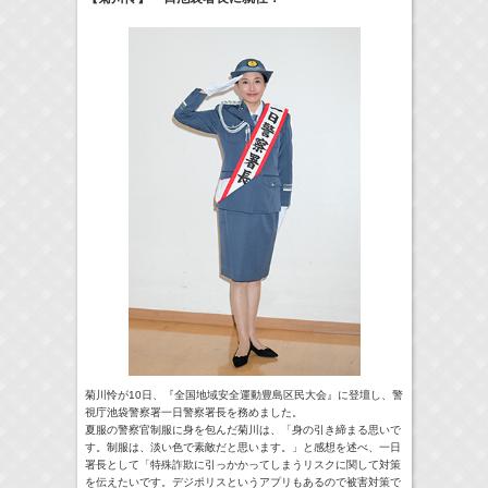
24:00-24:30
一緒にごはんをたべるだけ
真矢ミキ
(
TV
)
> More
菊川怜が10日、『全国地域安全運動豊島区民大会』に登壇し、警
視庁池袋警察署一日警察署長を務めました。
夏服の警察官制服に身を包んだ菊川は、「身の引き締まる思いで
す。制服は、淡い色で素敵だと思います。」と感想を述べ、一日
署長として「特殊詐欺に引っかかってしまうリスクに関して対策
を伝えたいです。デジポリスというアプリもあるので被害対策で