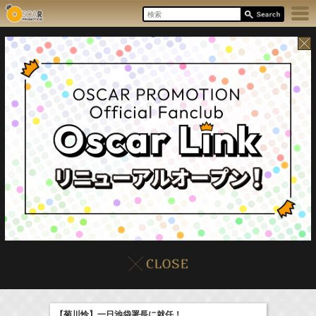
8/6(Thu)
イベント
販売情報
本日の出演情報
【菊川怜】一日池袋署長に就任！