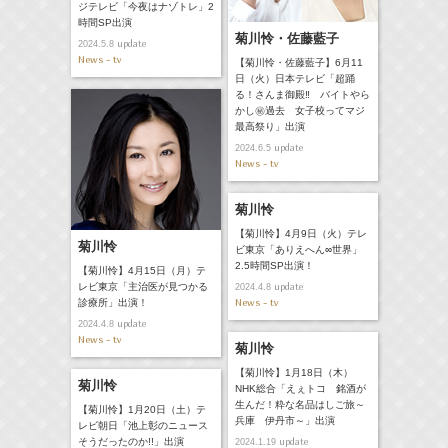
ジテレビ「今夜はナゾトレ」2
時間SP出演
菊川怜・佐藤藍子
update
2024.5.8
News - tv
【菊川怜・佐藤藍子】6月11
日（火）日本テレビ「超踊
る！さんま御殿‼ バイトやら
かし㊙過去 女子校ってマジ
最高祭り」出演
update
2024.6.5
News - tv
菊川怜
【菊川怜】4月9日（火）テレ
菊川怜
ビ東京「ありえへん∞世界」
2.5時間SP出演！
【菊川怜】4月15日（月）テ
update
レビ東京「主治医が見つかる
2024.4.8
News - tv
診療所」出演！
update
2024.4.8
News - tv
菊川怜
【菊川怜】1月18日（木）
菊川怜
NHK総合「えぇトコ 銘酒が
生んだ！粋な名品はしご旅～
【菊川怜】1月20日（土）テ
兵庫 伊丹市～」出演
レビ朝日「池上彰のニュース
そうだったのか!!」出演
update
2024.1.19