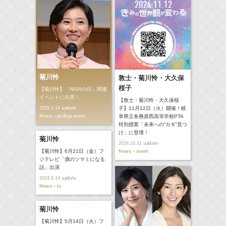
菊川怜
敦士・菊川怜・大久保
桜子
【菊川怜】「NISAの日」関連
イベントに出席！
【敦士・菊川怜・大久保桜
update
2025.2.14
子】11月12日（火）開催！岐
News - pickup,event
阜県立各務原西高等学校PTA
特別授業「未来への”カギ”見つ
け」に登壇！
菊川怜
update
2024.10.31
News - event
【菊川怜】6月21日（金）フ
ジテレビ「酒のツマミになる
話」出演
update
2024.6.14
News - tv
菊川怜
【菊川怜】5月14日（火）フ