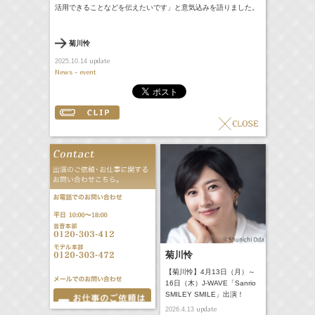
活用できることなどを伝えたいです」と意気込みを語りました。
菊川怜
update
2025.10.14
News - event
菊川怜
【菊川怜】4月13日（月）～
16日（木）J-WAVE「Sanrio
SMILEY SMILE」出演！
update
2026.4.13