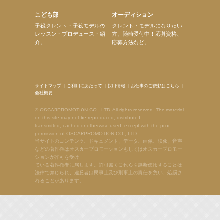
こども部
オーディション
子役タレント・子役モデルの
タレント・モデルになりたい
レッスン・プロデュース・紹
方、随時受付中！応募資格、
介。
応募方法など。
サイトマップ
|
ご利用にあたって
|
採用情報
|
お仕事のご依頼はこちら
|
会社概要
© OSCARPROMOTION CO., LTD. All rights reserved. The material
on this site may not be reproduced, distributed,
transmitted, cached or otherwise used, except with the prior
permission of OSCARPROMOTION CO., LTD.
当サイトのコンテンツ、ドキュメント、データ、画像、映像、音声
などの著作権はオスカープロモーションもしくはオスカープロモー
ションが許可を受け
ている著作権者に属します。許可無くこれらを無断使用することは
法律で禁じられ、違反者は民事上及び刑事上の責任を負い、処罰さ
れることがあります。