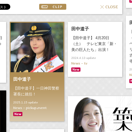
田中道子
日
【田中道子】 4月20日
ゆ
（土） テレビ東京「新・
美の巨人たち」出演！
update
2024.4.13
News - tv
2
N
田中道子
【田中道子】一日神田警察
署長に就任！
update
2025.1.15
News - pickup,event