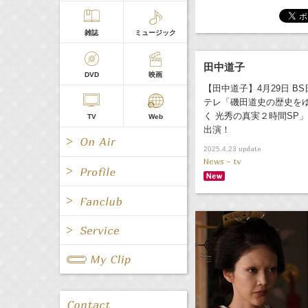
雑誌
ミュージック
田中道子
DVD
映画
【田中道子】4月29日 BS
テレ「磯田道史の歴史を
く 光秀の真実２時間SP」
TV
Web
出演！
update
2025.4.23
News - tv
All
女優/タレント
All
TV
All
Fanclub Page
グループ
歌手
Radio
Web
All
関連事業
男優/タレント
キャスター/レポーター