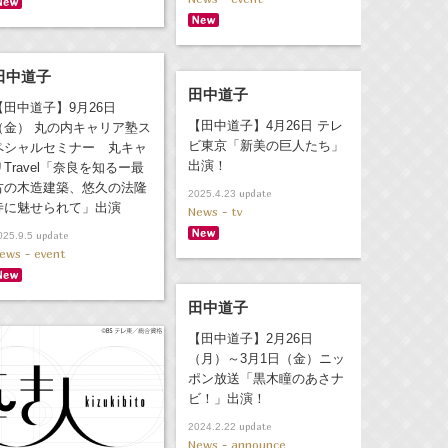
田中道子
田中道子
【田中道子】9月26日
【田中道子】4月26日 テレ
（金） 丸の内キャリア塾ス
ビ東京「新美の巨人たち」
ペシャルセミナー 丸キャ
出演！
リTravel「奈良を知るー最
古の木造建築、悠久の法隆
update
2025.4.23
寺に魅せられて」出演
News - tv
update
025.9.5
ews - event
田中道子
【田中道子】2月26日
（月）～3月1日（金）ニッ
ポン放送「黒木瞳のあさナ
ビ！」出演！
update
2024.2.22
News - announce