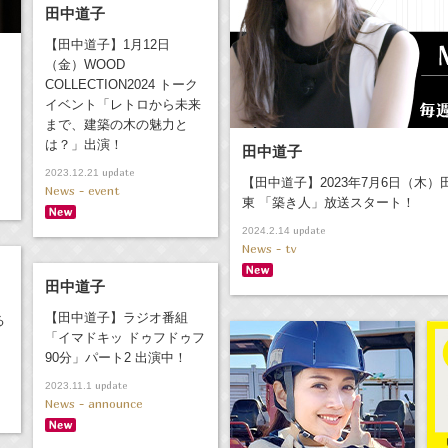
田中道子
【田中道子】1月12日
（金）WOOD
COLLECTION2024 トーク
イベント「レトロから未来
」
まで、建築の木の魅力と
は？」出演！
田中道子
update
2023.12.21
【田中道子】2023年7月6日（木）
News - event
東 「築き人」放送スタート！
update
2024.2.14
News - tv
田中道子
【田中道子】ラジオ番組
る
「イマドキッ ドゥフドゥフ
90分」パート2 出演中！
update
2023.11.1
News - announce