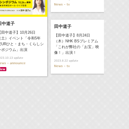
News - tv
田中道子
田中道子
【田中道子】10月26日
【田中道子】8月24日
（土）イベント「令和5年
（木）NHK BSプレミアム
度URひと・まち・くらしシ
「これが弊社の「お宝」映
ンポジウム」出演
像！」出演！
update
023.10.13
update
2023.8.22
ews - announce
News - tv