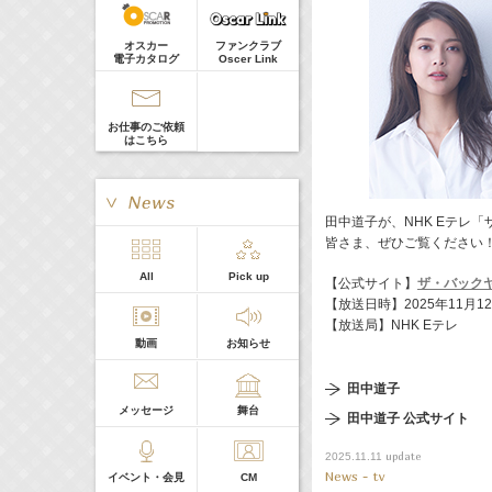
河北麻友子
Guest
Now
22:00-
(
TV
)
オスカー
ファンクラブ
Tシャツが乾くまで
電子カタログ
Oscer Link
庄司浩平
お仕事のご依頼
はこちら
田中道子が、NHK Eテレ
皆さま、ぜひご覧ください
> More
All
Pick up
【公式サイト】
ザ・バック
本日の出演
【放送日時】2025年11月12
【放送局】NHK Eテレ
動画
お知らせ
５０音順
田中道子
メッセージ
舞台
田中道子 公式サイト
update
2025.11.11
News - tv
イベント・会見
CM