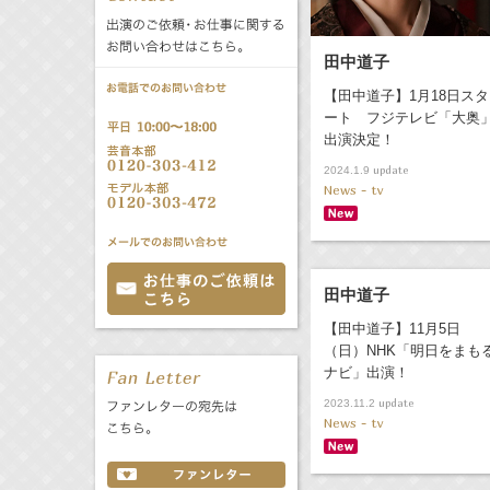
公式サービス
バラエティ
声優
田中道子
All
TV
【田中道子】1月18日スタ
ート フジテレビ「大奥
文化事業部
クリエイター
Radio
Web
出演決定！
update
2024.1.9
News - tv
誕生日 8/7
All
TV
あ
か
さ
田中道子
た
な
は
Radio
Web
【田中道子】11月5日
ま
や
ら
（日）NHK「明日をまも
ナビ」出演！
わ
update
2023.11.2
News - tv