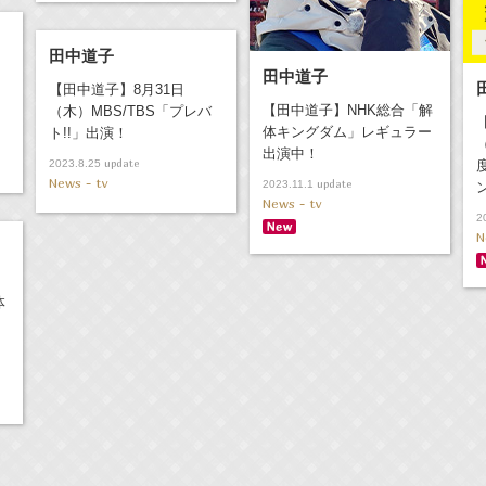
田中道子
）
田中道子
【田中道子】8月31日
【田中道子】NHK総合「解
（木）MBS/TBS「プレバ
体キングダム」レギュラー
ト!!」出演！
出演中！
update
2023.8.25
News - tv
update
2023.11.1
News - tv
2
N
体