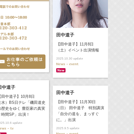
田中道子
【田中道子】11月8日
（土）イベント出演情報
update
2025.10.30
News - event
田中道子
田中道子
【田中道子】10月8日
【田中道子】11月30日
（水）BS日テレ「磯田道史
（日） 田中道子 特別講演
の歴史をゆく 豊臣家の真実
「自分の道を、まっすぐ
２時間SP」出演！
に。」出演
update
025.10.6
ews - tv
update
2025.9.5
News - event