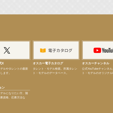
演決定！
ター昆虫展示イベント
ティバル」トークショーゲスト出演！
式X
オスカー電子カタログ
オスカーチャンネル
モデルやタレントの最新
タレント・モデル検索。所属タレン
公式YouTubeチャンネ
けします。
ト・モデルのデータベース。
ト・モデルのオリジナル
ョン
モデルになりたい方、随
応募資格、応募方法な
演決定！