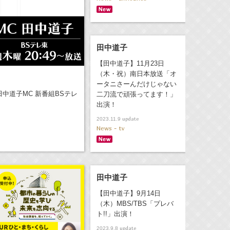
田中道子
【田中道子】11月23日
（木・祝）南日本放送「オ
ータニさーんだけじゃない
田中道子MC 新番組BSテレ
二刀流で頑張ってます！」
出演！
update
2023.11.9
News - tv
田中道子
【田中道子】9月14日
（木）MBS/TBS「プレバ
ト!!」出演！
update
2023.9.8