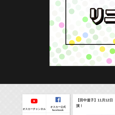
Regular
本日の出演情報
イベント
【田中道子】11月12
CLIP
8/7(Fri)
販売情報
演！
オスカー公式
17:10-17:30
(
Radio
)
オスカーチャンネル
facebook
河北麻友子のマユコレ！