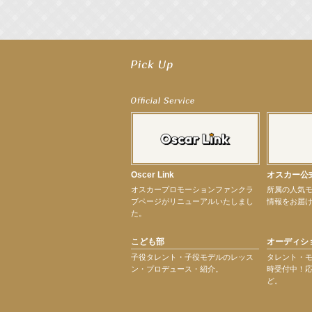
【工藤綾乃】8月7日（金）スタート FOD SHORT『女優は毛穴まで嘘をつく』出
【笛木優子】8月13日（木）ドラマ『大空港〜GATE24〜』ゲスト出演決定！
【前川泰之】舞台「グレンギャリー・グレンロス」公演詳細解禁！
【武井咲】ENFÖLD 2026 PF/FW archetypeに登場！
【elfin’】7thシングル『全世界』がFMたいはくでO.A.決定♪
【elfin’】7thシングル『全世界』がFM-UUでO.A.決定♪
【elfin’】8月16日（日）「全世界」発売記念イベント決定！
【elfin’】7thシングル『全世界』がFM TANABEでO.A.決定♪
【昆虫ハンター牧田習】宝塚市立手塚治虫記念館トークショー＆宝塚文化芸術セン
【昆虫ハンター牧田習】8月13日（木）プライムツリー赤池「ふれあい昆虫フェス
Oscer Link
オスカー公
【井頭愛海】『小さなお葬式』TV-CM出演！
オスカープロモーションファンクラ
所属の人気
【定本楓馬】WEB DIGVII 連載企画『東京23時』に登場！
ブページがリニューアルいたしまし
情報をお届
【髙橋ひかる】7月雑誌掲載情報
た。
【elfin’】7thシングル『全世界』がFMふくろうでパワープレイO.A.決定
【上戸彩】「サントリードリームマッチ2026」 始球式
こども部
オーディシ
【上戸彩】サントリー「−196」新CM出演！
【elfin’】【小倉舞子】8月9日（日）「MxM’s produce event vol.14」に出演決定！
子役タレント・子役モデルのレッス
タレント・
ン・プロデュース・紹介。
時受付中！
【elfin’】【辻美優】8月28日（金）「辻美優(elfin’)グレイテスト・ショー」に出
ど。
【elfin’】9月27日（日）「Beauty Voice Theater Reboot Vol.3」開催決定！
【本田紗来】「Ray」9月号発売中！
次のページへ