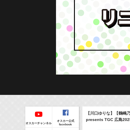
Regular
本日の出演情報
イベント
【川口ゆりな】【鶴嶋乃
CLIP
8/7(Fri)
販売情報
presents TGC 広島
オスカー公式
17:10-17:30
(
Radio
)
オスカーチャンネル
facebook
河北麻友子のマユコレ！