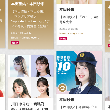
本田望結・本田紗来
本田紗来
O
【本田望結・本田紗来】
「ワンダリア横浜
【本田紗来】「VOCE」4月
演
Supported by Umios」メデ
号発売中
ィア発表・内覧会に登壇！
update
2026.3.2
News - magazine
update
2026.3.19
2
News - pickup,event
N
本田紗来
川口ゆりな・鶴嶋乃
【本田紗来】令和8年「110
愛・本田紗来・山本望