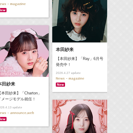
ews - magazine
本田紗来
【本田紗来】「Ray」6月号
発売中！
update
2026.4.27
News - magazine
本田紗来
【本田紗来】「Charton」
イメージモデル就任！
update
026.4.13
ews - announce,web