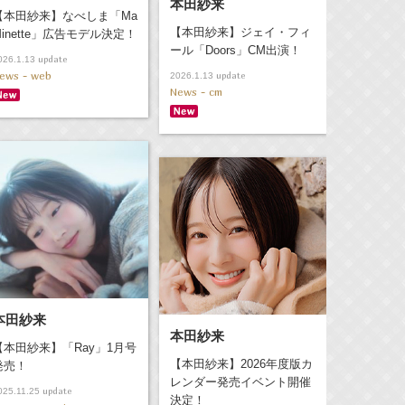
本田紗来
【本田紗来】なべしま「Ma
【本田紗来】ジェイ・フィ
Minette」広告モデル決定！
ール「Doors」CM出演！
update
026.1.13
ews - web
update
2026.1.13
News - cm
本田紗来
本田紗来
【本田紗来】「Ray」1月号
【本田紗来】2026年度版カ
発売！
レンダー発売イベント開催
update
025.11.25
決定！