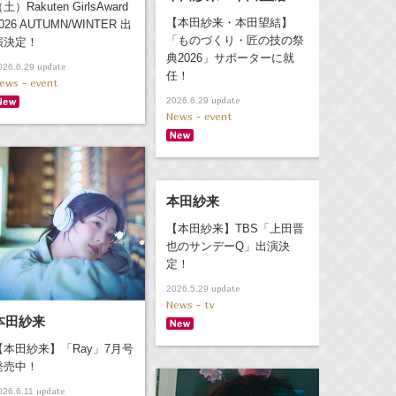
土）Rakuten GirlsAward
【本田紗来・本田望結】
026 AUTUMN/WINTER 出
「ものづくり・匠の技の祭
演決定！
典2026」サポーターに就
update
026.6.29
任！
ews - event
update
2026.6.29
News - event
本田紗来
【本田紗来】TBS「上田晋
也のサンデーQ」出演決
定！
update
2026.5.29
News - tv
本田紗来
【本田紗来】「Ray」7月号
発売中！
update
026.6.11