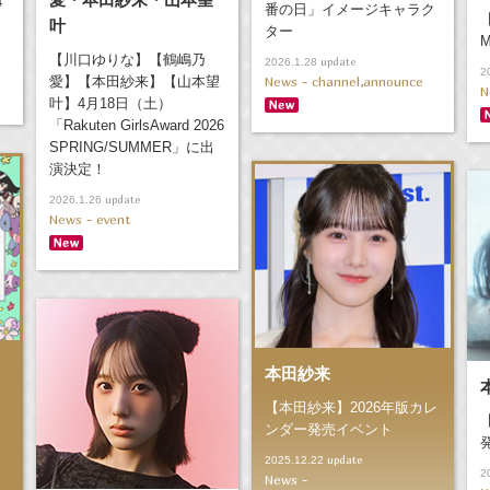
4
番の日」イメージキャラク
叶
ター
【川口ゆりな】【鶴嶋乃
update
2026.1.28
2
愛】【本田紗来】【山本望
News - channel,announce
N
叶】4月18日（土）
「Rakuten GirlsAward 2026
SPRING/SUMMER」に出
演決定！
update
2026.1.26
News - event
本田紗来
【本田紗来】2026年版カレ
ンダー発売イベント
】
update
2025.12.22
】
2
News -