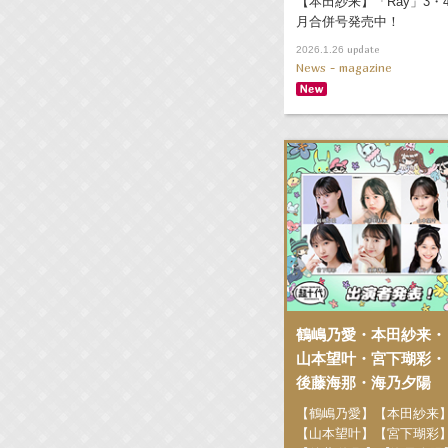
【本田紗来】「Ray」3・
月合併号発売中！
update
2026.1.26
News - magazine
鶴嶋乃愛・本田紗来・
山本望叶・宮下瑚彩・
後藤海那・海乃夕陽
【鶴嶋乃愛】【本田紗来
【山本望叶】【宮下瑚彩