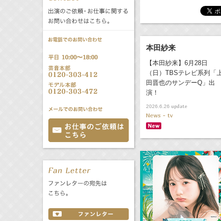
公式サービス
バラエティ
声優
All
TV
本田紗来
文化事業部
クリエイター
Radio
Web
【本田紗来】6月28日
（日）TBSテレビ系列「
田晋也のサンデーQ」出
誕生日 8/7
演！
update
2026.6.26
All
TV
News - tv
あ
か
さ
た
な
は
Radio
Web
ま
や
ら
わ