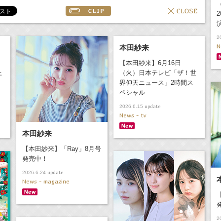
（
2
2
N
本田紗来
【本田紗来】6月16日
上
（火）日本テレビ「ザ！世
界仰天ニュース」2時間ス
ペシャル
update
2026.6.15
News - tv
本田紗来
【本田紗来】「Ray」8月号
発売中！
update
2026.6.24
News - magazine
2