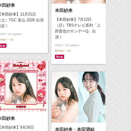
本田紗来
本田紗来
【本田紗来】11月21日
【本田紗来】7月12日
（土）TGC 富山 2026 出演
（日）TBSテレビ系列「上
決定！
田晋也のサンデーQ」出
update
026.7.15
演！
ews - tv
update
2026.7.10
News - tv
本田紗来
【本田紗来】9月26日
本田紗来・本田望結