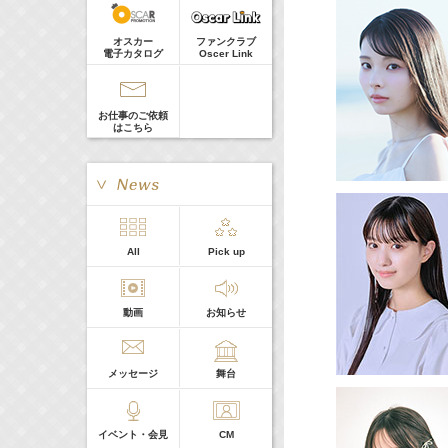
河北麻友子
Guest
22:00-
(
TV
)
オスカー
ファンクラブ
Tシャツが乾くまで
電子カタログ
Oscer Link
庄司浩平
お仕事のご依頼
はこちら
> More
All
Pick up
本日の出演
動画
お知らせ
５０音順
メッセージ
舞台
イベント・会見
CM