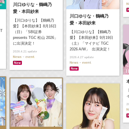
N
川口ゆりな・鶴嶋乃
愛・本田紗来
川口ゆりな・鶴嶋乃
【川口ゆりな】【鶴嶋乃
愛・本田紗来
愛】【本田紗来】8月16日
NT
（日）「SBI証券
【川口ゆりな】【鶴嶋乃
presents TGC 松山 2026」
愛】【本田紗来】9月19日
に出演決定！
（土）「マイナビ TGC
2026 A/W」 出演決定！
update
2026.4.21
News - event
update
2026.4.27
News - event
2
N