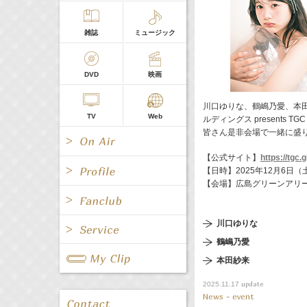
雑誌
ミュージック
DVD
映画
川口ゆりな、鶴嶋乃愛、本田
TV
Web
ルディングス presents 
皆さん是非会場で一緒に盛
【公式サイト】
https://tgc
【日時】2025年12月6日（
【会場】広島グリーンアリ
All
女優/タレント
川口ゆりな
All
TV
鶴嶋乃愛
All
Fanclub Page
グループ
歌手
本田紗来
Radio
Web
All
関連事業
update
2025.11.17
News - event
男優/タレント
キャスター/レポーター