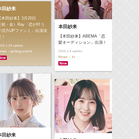
本田紗来
【本田紗来】3月20日
（祝・金）Ray「恋が叶う
本田紗来
♡沼力UPファンミ」出演決
【本田紗来】ABEMA「恋
定！
髪オーディション」出演！
update
026.1.29
ews - pickup,event
update
2026.2.9
News - tv
本田紗来