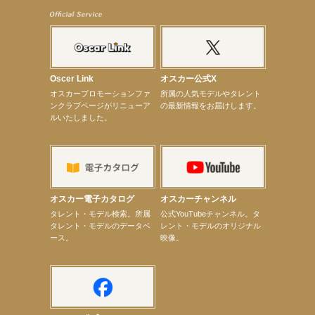
【髙橋ひかる】8月雑誌掲載情報
【井頭愛海】『NEXCO西日本』TV-CM開始
【工藤綾乃】8月7日（金）スタート FOD SHORT『女優は毛穴まで嘘をつく』出演決定！
【笛木優子】8月13日（木）ドラマ『大空港〜GATE24〜』ゲスト出演決定！
【前川泰之】舞台「グレンギャリー・グレンロス」公演詳細解禁！
【武井咲】ENFÖLD 2026 PF/FW archetypeに登場！
【elfin’】7thシングル『全世界』がFMたいはくでO.A.決定♪
Oscer Link
オスカー公式X
【elfin’】7thシングル『全世界』がFM-UUでO.A.決定♪
オスカープロモーションファ
所属の人気モデルやタレント
【elfin’】8月16日（日）「全世界」発売記念イベント決定！
ンクラブページがリニューア
の最新情報をお届けします。
【elfin’】7thシングル『全世界』がFM TANABEでO.A.決定♪
ルいたしました。
【昆虫ハンター牧田習】宝塚市立手塚治虫記念館トークショー＆宝塚文化芸術センター昆虫展示イ
ベント
【昆虫ハンター牧田習】8月13日（木）プライムツリー赤池「ふれあい昆虫フェスティバル」トーク
ショーゲスト出演！
【井頭愛海】『小さなお葬式』TV-CM出演！
【定本楓馬】WEB DIGVII 連載企画『東京23時』に登場！
【髙橋ひかる】7月雑誌掲載情報
オスカー電子カタログ
オスカーチャンネル
【elfin’】7thシングル『全世界』がFMふくろうでパワープレイO.A.決定
次のページへ
タレント・モデル検索。所属
公式YouTubeチャンネル。タ
タレント・モデルのデータベ
レント・モデルのオリジナル
ース。
映像。