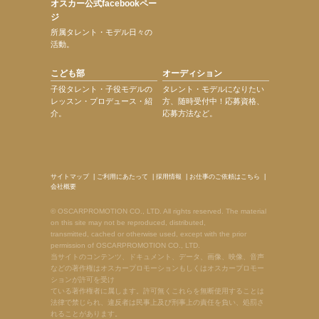
オスカー公式facebookペー
ジ
所属タレント・モデル日々の
活動。
こども部
オーディション
子役タレント・子役モデルの
タレント・モデルになりたい
レッスン・プロデュース・紹
方、随時受付中！応募資格、
介。
応募方法など。
サイトマップ
|
ご利用にあたって
|
採用情報
|
お仕事のご依頼はこちら
|
会社概要
© OSCARPROMOTION CO., LTD. All rights reserved. The material
on this site may not be reproduced, distributed,
transmitted, cached or otherwise used, except with the prior
permission of OSCARPROMOTION CO., LTD.
当サイトのコンテンツ、ドキュメント、データ、画像、映像、音声
などの著作権はオスカープロモーションもしくはオスカープロモー
ションが許可を受け
ている著作権者に属します。許可無くこれらを無断使用することは
法律で禁じられ、違反者は民事上及び刑事上の責任を負い、処罰さ
れることがあります。