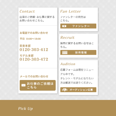
【立石晴香】舞台「ネズミ狩り」出演決定！
【立石晴香】8月12日（水）「全スーパー戦隊展 大阪会場」 特別企画 出演決定！
【昆虫ハンター牧田習】MARK IS 葛飾かなまち「キッズアライズ 昆虫ふしぎ発見隊」
【飯塚萌木】8月8日（土）～ ミュージカル「GHOST」出演！