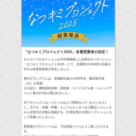
22:00-
GTO
及川桃利
(
TV
)
「なつキミプロジェクト2025」各賞受賞者が決定！
> More
オスカープロモーションが今年初開催した次世代オーディション
「なつキミプロジェクト2025」にて、全国約15,000件の応募の
中から各賞受賞者が決定しました。
初代グランプリには、茨城県出身の小学6年生・横須賀京香
（12）が受賞。
そのほか、審査員特別賞・演技賞・リードモデル賞・トレンドア
イコン賞の計5名が選ばれました。
本プロジェクトは＜ジャンルなんて関係ない!!＞をコンセプト
に、モデル・俳優・声優・インフルエンサーなど幅広いジャンル
から次世代の才能を発掘する、21世紀型の大型オーディションと
して実施いたしました。
受賞者のプロフィールは、下記特設ページよりご覧いただけま
す。