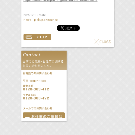
https://www.oscarpro.co.jp/natsukimi_result/2025/
update
2025.12.1
News - pickup,announce