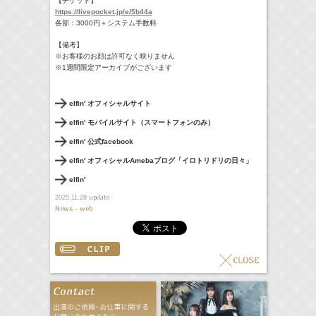
【チケット】
https://livepocket.jp/e/5b44a
各部：3000円＋システム手数料
【備考】
※お客様のお顔は許可なく映りません
※1週間限定アーカイブがございます
elfin' オフィシャルサイト
elfin' モバイルサイト（スマートフォンのみ）
elfin' 公式facebook
elfin' オフィシャルAmebaブログ「イロトリドリの日々」
elfin'
update
2025.11.28
News - web