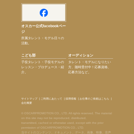
オスカー公式facebookペー
ジ
所属タレント・モデル日々の
活動。
こども部
オーディション
子役タレント・子役モデルの
タレント・モデルになりたい
レッスン・プロデュース・紹
方、随時受付中！応募資格、
介。
応募方法など。
サイトマップ
|
ご利用にあたって
|
採用情報
|
お仕事のご依頼はこちら
|
会社概要
© OSCARPROMOTION CO., LTD. All rights reserved. The material
on this site may not be reproduced, distributed,
transmitted, cached or otherwise used, except with the prior
permission of OSCARPROMOTION CO., LTD.
当サイトのコンテンツ、ドキュメント、データ、画像、映像、音声