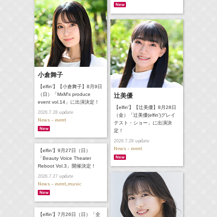
小倉舞子
【elfin'】【小倉舞子】8月9日
（日）「MxM's produce
辻美優
event vol.14」に出演決定！
【elfin'】【辻美優】8月28日
update
2026.7.28
（金）「辻美優(elfin')グレイ
News - event
テスト・ショー」に出演決
定！
update
2026.7.28
News - event
【elfin’】9月27日（日）
「Beauty Voice Theater
Reboot Vol.3」開催決定！
update
2026.7.27
News - event,music
【elfin’】7月26日（日）「全