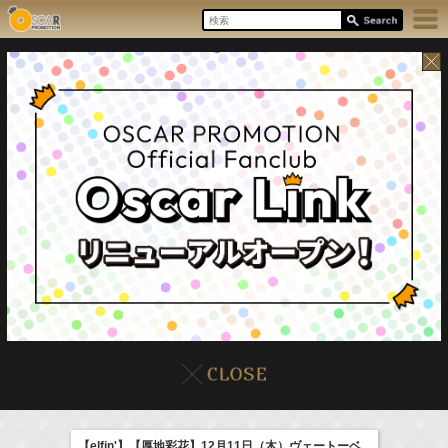
17:55-18:00
8/8(Sat)
イベント
販売情報
本日の出演情報
ラジオドラマ「一建設presents おうちのはなし」
髙橋ひかる
【elfin'】【厚地彩花】12月11日（木）ヴェートーベ
(
Radio
)