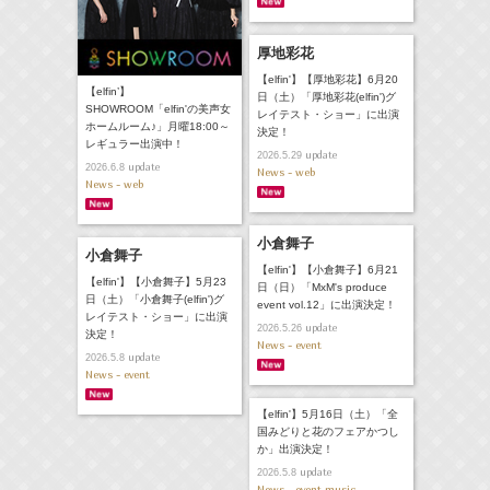
厚地彩花
【elfin'】【厚地彩花】6月20
【elfin’】
日（土）「厚地彩花(elfin')グ
SHOWROOM「elfin'の美声女
レイテスト・ショー」に出演
ホームルーム♪」月曜18:00～
決定！
レギュラー出演中！
update
2026.5.29
update
2026.6.8
News - web
News - web
小倉舞子
小倉舞子
【elfin'】【小倉舞子】6月21
【elfin'】【小倉舞子】5月23
日（日）「MxM's produce
日（土）「小倉舞子(elfin')グ
event vol.12」に出演決定！
レイテスト・ショー」に出演
update
2026.5.26
決定！
News - event
update
2026.5.8
News - event
【elfin'】5月16日（土）「全
国みどりと花のフェアかつし
か」出演決定！
update
2026.5.8
News - event,music