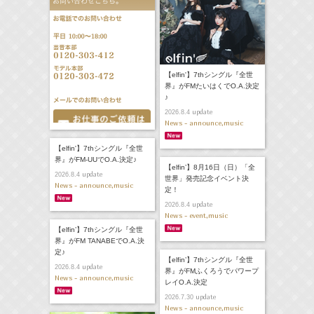
【elfin'】7thシングル『全世
界』がFMたいはくでO.A.決定
♪
update
2026.8.4
News - announce,music
【elfin'】7thシングル『全世
界』がFM-UUでO.A.決定♪
【elfin’】8月16日（日）「全
update
2026.8.4
世界」発売記念イベント決
News - announce,music
定！
update
2026.8.4
News - event,music
【elfin’】7thシングル『全世
界』がFM TANABEでO.A.決
定♪
【elfin’】7thシングル『全世
update
2026.8.4
界』がFMふくろうでパワープ
News - announce,music
レイO.A.決定
update
2026.7.30
News - announce,music