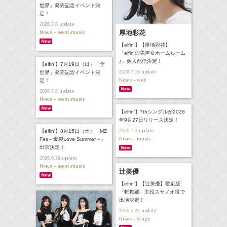
世界」発売記念イベント決
定！
update
2026.7.8
News - event,music
厚地彩花
【elfin'】【厚地彩花】
「elfin'の美声女ホームルーム
♪」個人配信決定！
【elfin’】7月19日（日）「全
update
世界」発売記念イベント決
2026.7.16
News - web
定！
update
2026.7.8
News - event,music
【elfin’】7thシングルが2026
年9月27日リリース決定！
update
【elfin’】8月15日（土）「MZ
2026.7.3
News - music
Fes～爆裂Love Summer～」
出演決定！
update
2026.6.29
News - event,music
辻美優
【elfin'】【辻美優】歌劇版
「斬舞踊」主役スサノオ役で
出演決定！
update
2026.6.25
News - stage