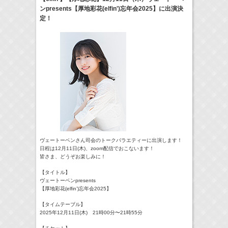
ンpresents【厚地彩花(elfin')忘年会2025】に出演決
18:30-18:56
定！
一泊家族
河北麻友子
(
TV
)
19:30-19:45
宮﨑香蓮の聴いてみらんね！
宮﨑香蓮
(
Radio
)
21:00 -21:30
藤田ニコルのニコニチ
藤田ニコル
(
Radio
)
> More
ヴェートーベンさん司会のトークバラエティーに出演します！
日程は12月11日(木)、zoom配信でおこないます！
皆さま、どうぞお楽しみに！
【タイトル】
ヴェートーベンpresents
【厚地彩花(elfin’)忘年会2025】
【タイムテーブル】
2025年12月11日(木) 21時00分〜21時55分