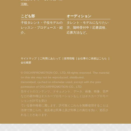
活動。
こども部
オーディション
子役タレント・子役モデルの
タレント・モデルになりたい
レッスン・プロデュース・紹
方、随時受付中！応募資格、
介。
応募方法など。
サイトマップ
|
ご利用にあたって
|
採用情報
|
お仕事のご依頼はこちら
|
会社概要
© OSCARPROMOTION CO., LTD. All rights reserved. The material
on this site may not be reproduced, distributed,
transmitted, cached or otherwise used, except with the prior
permission of OSCARPROMOTION CO., LTD.
当サイトのコンテンツ、ドキュメント、データ、画像、映像、音声
などの著作権はオスカープロモーションもしくはオスカープロモー
ションが許可を受け
ている著作権者に属します。許可無くこれらを無断使用することは
法律で禁じられ、違反者は民事上及び刑事上の責任を負い、処罰さ
れることがあります。