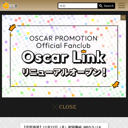
8/7(Fri)
イベント
販売情報
本日の出演情報
【庄司浩平】12月22日（月）初冠番組 MBSラジオ