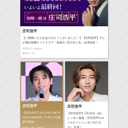
庄司浩平
【ご視聴いただきありがとうございました！】【庄司浩平】テレ
ビ朝日金曜ナイトドラマ「余命3ヶ月のサレ夫」出演決定！
update
2026.4.2
News - tv
庄司浩平
庄司浩平
【庄司浩平】NYLON'S NEXT
【庄司浩平】1月16日（金）
2026 AWARDS “IT BOY”俳優
ニッポン放送「庄司浩平のオ
部門受賞！
ールナイトニッポンX(クロ
ス)」出演！
update
2026.1.30