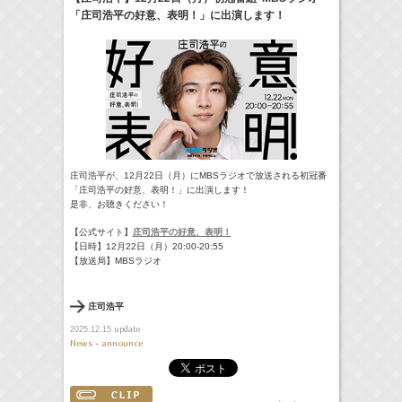
「庄司浩平の好意、表明！」に出演します！
17:10-17:30
河北麻友子のマユコレ！
河北麻友子
(
Radio
)
22:00-
Tシャツが乾くまで
庄司浩平
(
TV
)
> More
庄司浩平が、12月22日（月）にMBSラジオで放送される初冠番
「庄司浩平の好意、表明！」に出演します！
是非、お聴きください！
【公式サイト】
庄司浩平の好意、表明！
【日時】12月22日（月）20:00-20:55
【放送局】MBSラジオ
庄司浩平
update
2025.12.15
News - announce