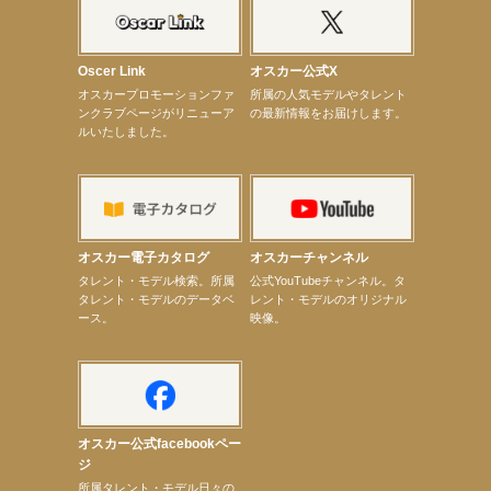
【elfin’】7thシングル『全世界』がFM TANABEでO.A.決定♪
【昆虫ハンター牧田習】宝塚市立手塚治虫記念館トークショー＆宝塚文化芸術センター昆虫展示イ
ベント
【昆虫ハンター牧田習】8月13日（木）プライムツリー赤池「ふれあい昆虫フェスティバル」トーク
Oscer Link
オスカー公式X
ショーゲスト出演！
オスカープロモーションファ
所属の人気モデルやタレント
【井頭愛海】『小さなお葬式』TV-CM出演！
ンクラブページがリニューア
の最新情報をお届けします。
【定本楓馬】WEB DIGVII 連載企画『東京23時』に登場！
ルいたしました。
【髙橋ひかる】7月雑誌掲載情報
【elfin’】7thシングル『全世界』がFMふくろうでパワープレイO.A.決定
【上戸彩】「サントリードリームマッチ2026」 始球式
【上戸彩】サントリー「−196」新CM出演！
【elfin’】【小倉舞子】8月9日（日）「MxM’s produce event vol.14」に出演決定！
【elfin’】【辻美優】8月28日（金）「辻美優(elfin’)グレイテスト・ショー」に出演決定！
【elfin’】9月27日（日）「Beauty Voice Theater Reboot Vol.3」開催決定！
オスカー電子カタログ
オスカーチャンネル
【本田紗来】「Ray」9月号発売中！
次のページへ
タレント・モデル検索。所属
公式YouTubeチャンネル。タ
タレント・モデルのデータベ
レント・モデルのオリジナル
ース。
映像。
オスカー公式facebookペー
ジ
所属タレント・モデル日々の