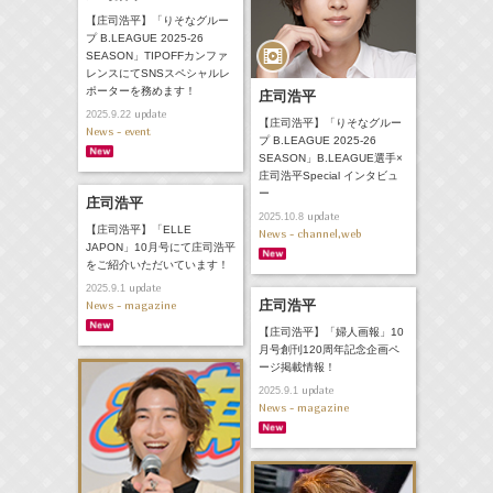
【庄司浩平】「りそなグルー
プ B.LEAGUE 2025-26
SEASON」TIPOFFカンファ
レンスにてSNSスペシャルレ
ポーターを務めます！
庄司浩平
update
2025.9.22
【庄司浩平】「りそなグルー
News - event
プ B.LEAGUE 2025-26
SEASON」B.LEAGUE選手×
庄司浩平Special インタビュ
ー
庄司浩平
update
2025.10.8
【庄司浩平】「ELLE
News - channel,web
JAPON」10月号にて庄司浩平
をご紹介いただいています！
update
2025.9.1
庄司浩平
News - magazine
【庄司浩平】「婦人画報」10
月号創刊120周年記念企画ペ
ージ掲載情報！
update
2025.9.1
News - magazine