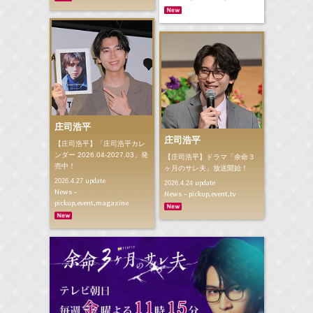
庄司浩平
庄司浩平
【庄司浩平】「庄司浩平カレ
ンダー 2026.04-2027.03」発
【庄司浩平】ドラマ「余命３
売中！
ヶ月のサレ夫」放送開始！
update
2026.4.27
update
2026.4.24
News -
News - pickup,event,tv
pickup,event,magazine