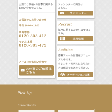
【工藤綾乃】8月7日（金）スタート FOD SHORT『女優は毛穴まで嘘をつく』出演決定！
【笛木優子】8月13日（木）ドラマ『大空港〜GATE24〜』ゲスト出演決定！
【前川泰之】舞台「グレンギャリー・グレンロス」公演詳細解禁！
【武井咲】ENFÖLD 2026 PF/FW archetypeに登場！
【elfin’】7thシングル『全世界』がFMたいはくでO.A.決定♪
【elfin’】7thシングル『全世界』がFM-UUでO.A.決定♪
【elfin’】8月16日（日）「全世界」発売記念イベント決定！