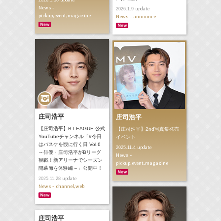
News -
update
2026.1.9
pickup,event,magazine
News - announce
庄司浩平
庄司浩平
【庄司浩平】B.LEAGUE 公式
【庄司浩平】2nd写真集発売
YouTubeチャンネル「#今日
イベント
はバスケを観に行く日 Vol.6
update
2025.11.4
～俳優・庄司浩平がBリーグ
News -
観戦！新アリーナでシーズン
pickup,event,magazine
開幕節を体験編～」公開中！
update
2025.11.28
News - channel,web
庄司浩平