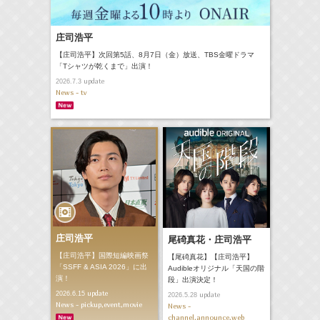
庄司浩平
【庄司浩平】次回第5話、8月7日（金）放送、TBS金曜ドラマ
「Tシャツが乾くまで」出演！
update
2026.7.3
News - tv
庄司浩平
尾碕真花・庄司浩平
【庄司浩平】国際短編映画祭
【尾碕真花】【庄司浩平】
「SSFF & ASIA 2026」に出
Audibleオリジナル「天国の階
演！
段」出演決定！
update
2026.6.15
update
2026.5.28
News - pickup,event,movie
News -
channel,announce,web