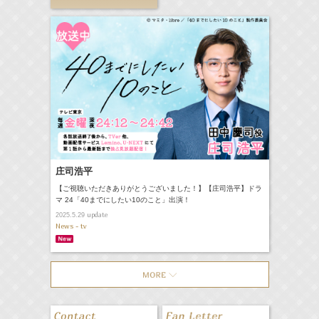
庄司浩平
【ご視聴いただきありがとうございました！】【庄司浩平】ドラ
マ 24「40までにしたい10のこと」出演！
update
2025.5.29
News - tv