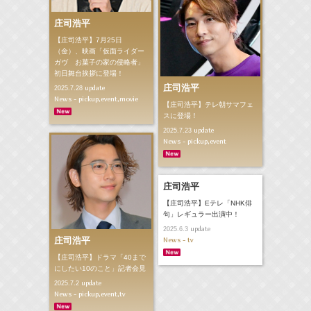
庄司浩平
【庄司浩平】7月25日
（金）、映画「仮面ライダー
ガヴ お菓子の家の侵略者」
初日舞台挨拶に登場！
庄司浩平
update
2025.7.28
News - pickup,event,movie
【庄司浩平】テレ朝サマフェ
スに登場！
update
2025.7.23
News - pickup,event
庄司浩平
【庄司浩平】Eテレ「NHK俳
句」レギュラー出演中！
update
2025.6.3
庄司浩平
News - tv
【庄司浩平】ドラマ「40まで
にしたい10のこと」記者会見
update
2025.7.2
News - pickup,event,tv