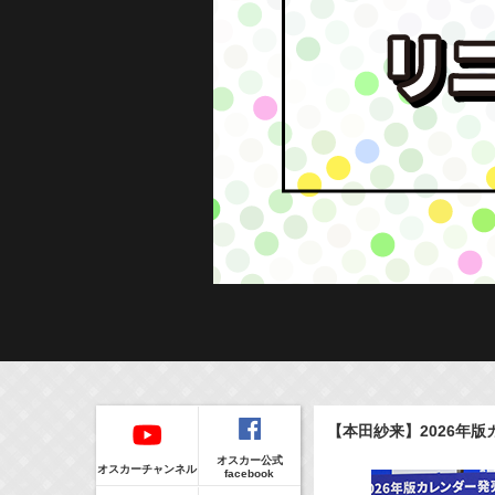
Regular
本日の出演情報
イベント
【本田紗来】2026年
CLIP
8/8(Sat)
販売情報
オスカー公式
17:55-18:00
(
Radio
)
オスカーチャンネル
facebook
ラジオドラマ「一建設presents おうちのはなし」