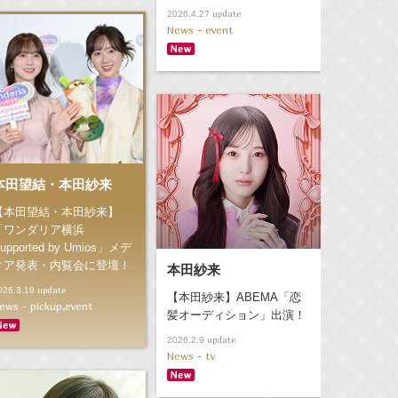
update
2026.4.27
News - event
本田望結・本田紗来
【本田望結・本田紗来】
「ワンダリア横浜
upported by Umios」メデ
ィア発表・内覧会に登壇！
本田紗来
update
026.3.19
【本田紗来】ABEMA「恋
ews - pickup,event
髪オーディション」出演！
update
2026.2.9
News - tv