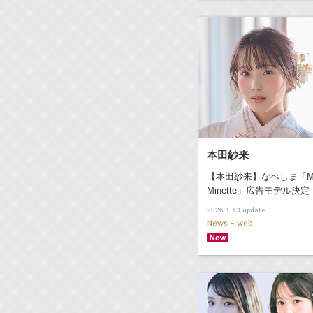
本田紗来
【本田紗来】なべしま「M
Minette」広告モデル決定
update
2026.1.13
News - web