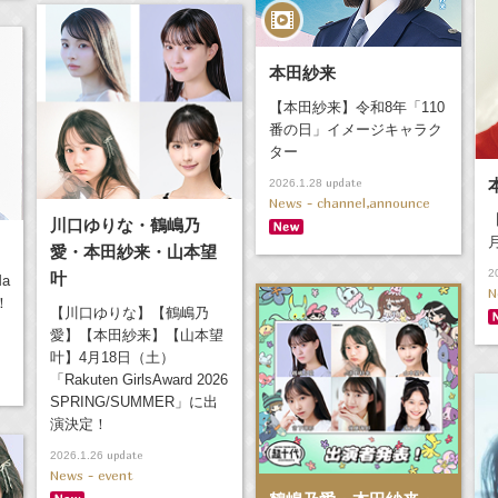
本田紗来
【本田紗来】令和8年「110
番の日」イメージキャラク
ター
update
2026.1.28
News - channel,announce
川口ゆりな・鶴嶋乃
愛・本田紗来・山本望
2
叶
a
N
！
【川口ゆりな】【鶴嶋乃
愛】【本田紗来】【山本望
叶】4月18日（土）
「Rakuten GirlsAward 2026
SPRING/SUMMER」に出
演決定！
update
2026.1.26
News - event