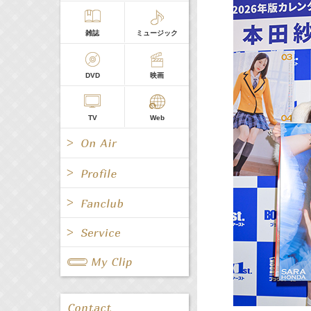
雑誌
ミュージック
DVD
映画
TV
Web
All
女優/タレント
All
TV
All
Fanclub Page
グループ
歌手
Radio
Web
All
関連事業
男優/タレント
キャスター/レポーター