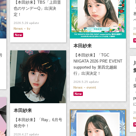
【本田紗来】TBS「上田晋
也のサンデーQ」出演決
定！
update
2026.5.29
News - tv
2
N
本田紗来
号
【本田紗来】「TGC
NIIGATA 2026 PRE EVENT
supported by 第四北越銀
行」出演決定！
update
2026.5.25
News - event
p
本田紗来
2
N
【本田紗来】「Ray」6月号
発売中！
update
2026.4.27