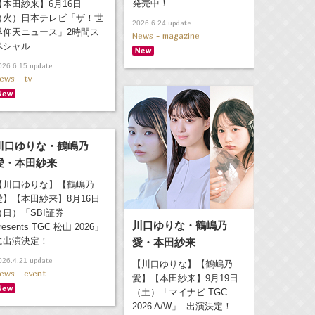
発売中！
【本田紗来】6月16日
（火）日本テレビ「ザ！世
update
2026.6.24
界仰天ニュース」2時間ス
News - magazine
ペシャル
update
026.6.15
ews - tv
川口ゆりな・鶴嶋乃
愛・本田紗来
【川口ゆりな】【鶴嶋乃
愛】【本田紗来】8月16日
（日）「SBI証券
川口ゆりな・鶴嶋乃
resents TGC 松山 2026」
に出演決定！
愛・本田紗来
update
026.4.21
【川口ゆりな】【鶴嶋乃
ews - event
愛】【本田紗来】9月19日
（土）「マイナビ TGC
2026 A/W」 出演決定！