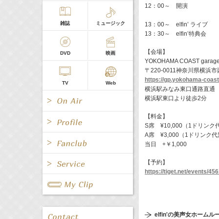
12：00～ 開演
雑誌
ミュージック
13：00～ elfin’ ライブ
13：30～ elfin’特典会
【会場】
DVD
映画
YOKOHAMA COAST garag
〒220-0011神奈川県横浜市
https://gp.yokohama-coas
TV
Web
横浜駅みなみ東口通路直通
横浜駅東口より徒歩2分
【料金】
S席 ¥10,000（1ドリンク
A席 ¥3,000（1ドリンク
当日 +￥1,000
All
女優/タレント
All
TV
【予約】
https://tiget.net/events/45
All
Fanclub Page
グループ
歌手
Radio
Web
All
関連事業
elfin'の美声女ホームル
男優/タレント
キャスター/レポーター