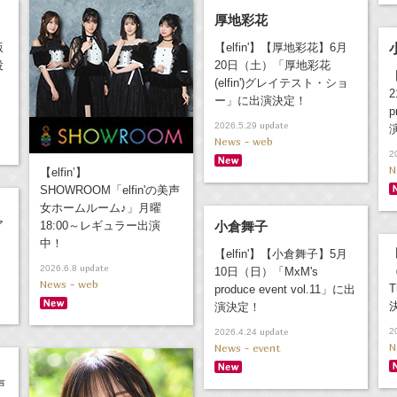
厚地彩花
版
【elfin'】【厚地彩花】6月
役
20日（土）「厚地彩花
(elfin')グレイテスト・ショ
ー」に出演決定！
p
update
2026.5.29
News - web
2
N
【elfin’】
SHOWROOM「elfin'の美声
女ホームルーム♪」月曜
ア
18:00～レギュラー出演
小倉舞子
中！
【
【elfin'】【小倉舞子】5月
update
2026.6.8
（
10日（日）「MxM's
News - web
T
produce event vol.11」に出
演決定！
update
2
2026.4.24
N
News - event
声