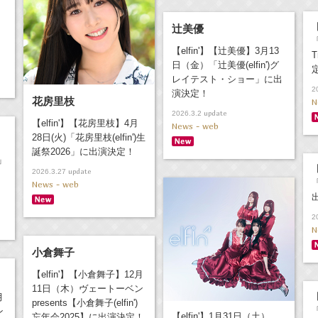
【
辻美優
「
【elfin'】【辻美優】3月13
T
日（金）「辻美優(elfin')グ
レイテスト・ショー」に出
2
演決定！
花房里枝
N
update
2026.3.2
【elfin'】【花房里枝】4月
News - web
28日(火)「花房里枝(elfin')生
誕祭2026」に出演決定！
4」
【
update
2026.3.27
News - web
2
N
小倉舞子
【elfin'】【小倉舞子】12月
11日（木）ヴェートーベン
【
月
presents【小倉舞子(elfin')
ン
【elfin'】1月31日（土）
忘年会2025】に出演決定！