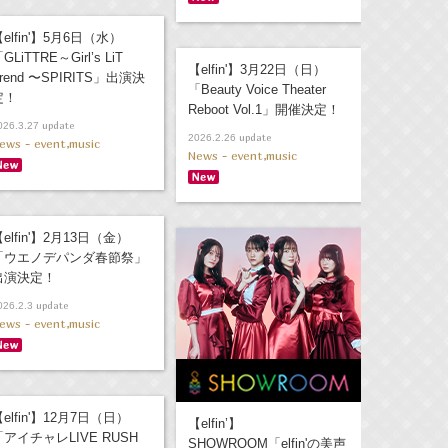
elfin'】5月6日（水）
GLiTTRE～Girl’s LiT
【elfin'】3月22日（日）
rend 〜SPIRITS」出演決
「Beauty Voice Theater
定！
Reboot Vol.1」開催決定！
update
026.3.27
update
2026.2.26
ews - event,music
News - event,music
elfin'】2月13日（金）
「ウエノデパンダ春節祭」
出演決定！
update
026.2.3
ews - event,music
elfin'】12月7日（日）
【elfin’】
「アイチャレLIVE RUSH
SHOWROOM「elfin'の美声