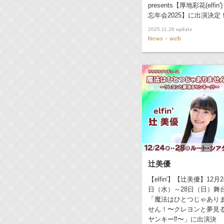
presents【厚地彩花(elfin')
忘年会2025】に出演決定
update
2025.11.28
News - web
辻美優
【elfin'】【辻美優】12月2
日（水）～28日（日）舞
「魔法はひとつじゃあり
せん！〜クレヨンと夢見
ヤンキー⁉︎〜」に出演決