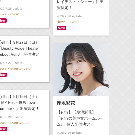
定！
レイテスト・ショー」に出
演決定！
update
026.7.28
ews - event
update
2026.7.28
News - event
elfin’】9月27日（日）
Beauty Voice Theater
eboot Vol.3」開催決定！
update
026.7.27
ews - event,music
elfin’】8月15日（土）
MZ Fes～爆裂Love
厚地彩花
Summer～」出演決定！
【elfin'】【厚地彩花】
update
026.6.29
「elfin'の美声女ホームルー
ews - event,music
ム♪」個人配信決定！
update
2026.7.16