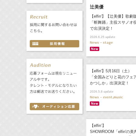
辻美優
【elfin'】【辻美優】歌劇
「斬舞踊」主役スサノオ
で出演決定！
update
2026.6.25
News - stage
【elfin'】5月16日（土）
「全国みどりと花のフェ
かつしか」出演決定！
update
2026.5.8
News - event,music
【elfin’】
SHOWROOM「elfin'の美