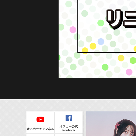
Regular
本日の出演情報
イベント
CLIP
8/7(Fri)
販売情報
オスカー公式
17:10-17:30
(
Radio
)
オスカーチャンネル
facebook
河北麻友子のマユコレ！