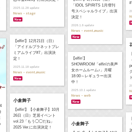
「IDOL SPIRITS 1月増刊
update
2025.11.28
！
号スペシャルライブ」出演
2
News - stage
N
決定！
update
2026.1.6
News - event,music
【elfin'】12月21日（日）
「アイドルプラネットプレ
ミアムライブ#7」出演決
【elfin’】
定！
SHOWROOM「elfin'の美声
p
update
2025.11.18
女ホームルーム♪」月曜
News - event,music
18:00～レギュラー出演
中！
2
update
2025.10.1
N
News - web
小倉舞子
4
【elfin'】【小倉舞子】10月
台
26日（日）芝居イベント
ま
【
vol.23「もう◯◯だね」
る
小倉舞子
「
2025 Ver.に出演決定！