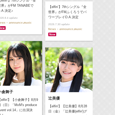
elfin’】7thシングル『全
世界』がFM TANABEで
【elfin’】7thシングル『全
.A.決定♪
世界』がFMふくろうでパ
ワープレイO.A.決定
update
026.8.4
ews - announce,music
update
2026.7.30
News - announce,music
小倉舞子
辻美優
【elfin'】【小倉舞子】8月9
（日）「MxM's produce
【elfin'】【辻美優】8月28
vent vol.14」に出演決
日（金）「辻美優(elfin')グ