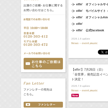
公式サービス
elfin' オフィシャルサ
elfin' モバイルサ
バラエティ
声優
All
TV
elfin' オフィシャル
elfin'
文化事業部
クリエイター
Radio
Web
elfin' 公式facebook
update
2026.1.6
誕生日 8/7
News - event,music
All
TV
あ
か
さ
た
な
は
【elfin’】7月26日（日）
Radio
Web
「全世界」発売記念イベ
ま
や
ら
ト決定！
わ
update
2026.7.8
News - event,music