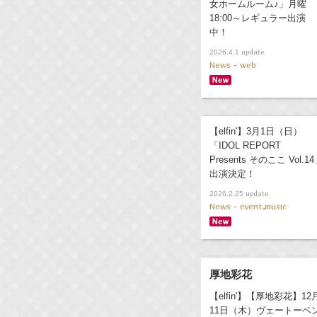
女ホームルーム♪」月曜
18:00～レギュラー出演
中！
update
2026.4.1
News - web
【elfin'】3月1日（日）
「IDOL REPORT
Presents そのここ Vol.1
出演決定！
update
2026.2.25
News - event,music
厚地彩花
【elfin'】【厚地彩花】12
11日（木）ヴェートーベ