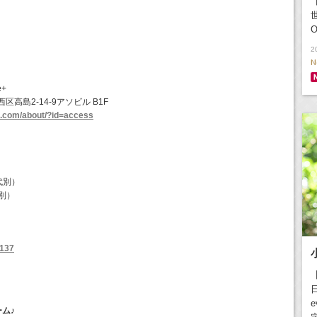
【
O
2
N
e+
西区高島2-14-9アソビル B1F
t.com/about/?id=access
代別）
代別）
6137
日
e
ーム♪