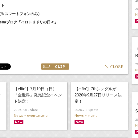
イト
2
イト（※スマートフォンのみ）
N
Amebaブログ「イロトリドリの日々」
【
「
R
2
N
【elfin’】7月19日（日）
【elfin’】7thシングルが
ン
「全世界」発売記念イベン
2026年9月27日リリース決
【
ト決定！
定！
「
update
update
2026.7.8
2026.7.3
News - event,music
News - music
2
N