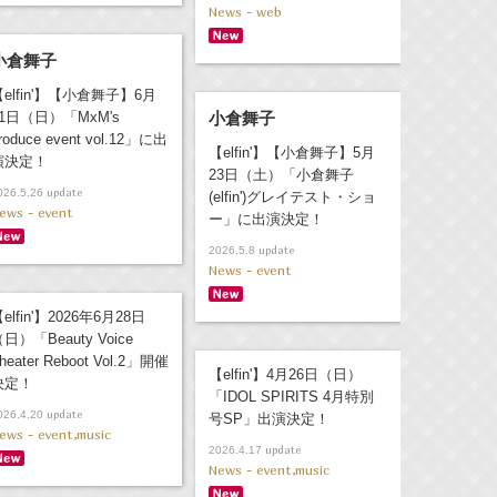
News - web
小倉舞子
【elfin'】【小倉舞子】6月
21日（日）「MxM's
小倉舞子
roduce event vol.12」に出
【elfin'】【小倉舞子】5月
演決定！
23日（土）「小倉舞子
update
026.5.26
(elfin')グレイテスト・ショ
ews - event
ー」に出演決定！
update
2026.5.8
News - event
elfin'】2026年6月28日
日）「Beauty Voice
heater Reboot Vol.2」開催
【elfin'】4月26日（日）
決定！
「IDOL SPIRITS 4月特別
update
026.4.20
号SP」出演決定！
ews - event,music
update
2026.4.17
News - event,music