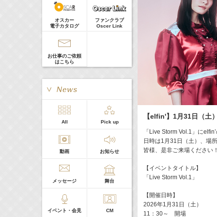
河北麻友子
Guest
22:00-
(
TV
)
オスカー
ファンクラブ
Tシャツが乾くまで
電子カタログ
Oscer Link
庄司浩平
お仕事のご依頼
はこちら
【elfin'】1月31日（土）
> More
All
Pick up
本日の出演
「Live Storm Vol.1」に
日時は1月31日（土）、場所はYO
皆様、是非ご来場ください
動画
お知らせ
５０音順
【イベントタイトル】
「Live Storm Vol.1」
メッセージ
舞台
【開催日時】
2026年1月31日（土）
イベント・会見
CM
11：30～ 開場