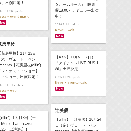
#7」出演決定！
女ホームルーム♪」隔週月
曜18:00～レギュラー出演
update
025.11.26
ews - event,music
中！
update
2026.1.14
News - web
花房里枝
【花房里枝】11月13日
【elfin'】11月9日（日）
（木）ヴェートーベン
「アイチャレLIVE RUSH
resents【花房里枝(elfin')
#6」出演決定！
グレイテスト・ショー】
ト・ショー」出演決定！
update
2025.10.23
News - event,music
update
025.10.31
ews - web
辻美優
elfin'】10月18日（土）
【elfin'】【辻美優】10月24
More Than Heaven
日（金）ヴェートーベン
2025」出演決定！