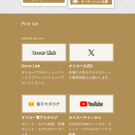
【笛木優子】9月13日（木）ドラマ『大空港〜GATE24〜』ゲスト出演決定！
【前川泰之】舞台「グレンギャリー・グレンロス」公演詳細解禁！
【武井咲】ENFÖLD 2026 PF/FW archetypeに登場！
【elfin’】7thシングル『全世界』がFMたいはくでO.A.決定♪
【elfin’】7thシングル『全世界』がFM-UUでO.A.決定♪
【elfin’】8月16日（日）「全世界」発売記念イベント決定！
【elfin’】7thシングル『全世界』がFM TANABEでO.A.決定♪
【昆虫ハンター牧田習】宝塚市立手塚治虫記念館トークショー＆宝塚文化芸術センター昆虫展示イ
ベント
【昆虫ハンター牧田習】8月13日（木）プライムツリー赤池「ふれあい昆虫フェスティバル」トーク
ショーゲスト出演！
Oscer Link
オスカー公式X
【井頭愛海】『小さなお葬式』TV-CM出演！
オスカープロモーションファ
所属の人気モデルやタレント
【定本楓馬】WEB DIGVII 連載企画『東京23時』に登場！
ンクラブページがリニューア
の最新情報をお届けします。
【髙橋ひかる】7月雑誌掲載情報
ルいたしました。
【elfin’】7thシングル『全世界』がFMふくろうでパワープレイO.A.決定
【上戸彩】「サントリードリームマッチ2026」 始球式
【上戸彩】サントリー「−196」新CM出演！
【elfin’】【小倉舞子】8月9日（日）「MxM’s produce event vol.14」に出演決定！
【elfin’】【辻美優】8月28日（金）「辻美優(elfin’)グレイテスト・ショー」に出演決定！
【elfin’】9月27日（日）「Beauty Voice Theater Reboot Vol.3」開催決定！
【本田紗来】「Ray」9月号発売中！
オスカー電子カタログ
オスカーチャンネル
【宇垣美里】「マンガ【推しの子】展‐星のキセキ‐」オープニングイベント
次のページへ
タレント・モデル検索。所属
公式YouTubeチャンネル。タ
タレント・モデルのデータベ
レント・モデルのオリジナル
ース。
映像。