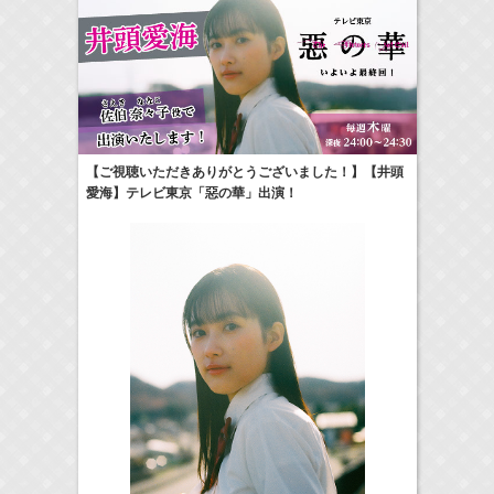
24:00-24:30
一緒にごはんをたべるだけ
真矢ミキ
(
TV
)
【ご視聴いただきありがとうございました！】【井頭
愛海】テレビ東京「惡の華」出演！
> More