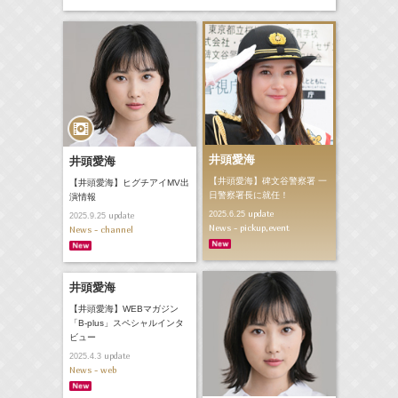
井頭愛海
井頭愛海
【井頭愛海】碑文谷警察署 一
【井頭愛海】ヒグチアイMV出
日警察署長に就任！
演情報
update
2025.6.25
update
2025.9.25
News - pickup,event
News - channel
井頭愛海
【井頭愛海】WEBマガジン
「B-plus」スペシャルインタ
ビュー
update
2025.4.3
News - web