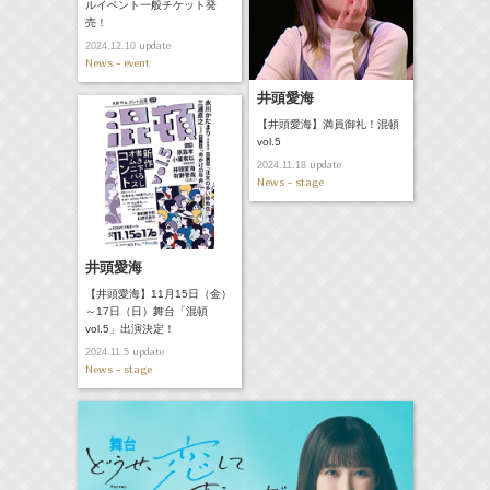
ルイベント一般チケット発
売！
update
2024.12.10
News - event
井頭愛海
【井頭愛海】満員御礼！混頓
vol.5
update
2024.11.18
News - stage
井頭愛海
【井頭愛海】11月15日（金）
～17日（日）舞台「混頓
vol.5」出演決定！
update
2024.11.5
News - stage