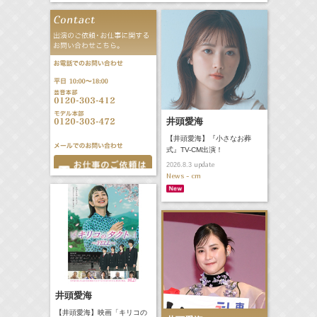
井頭愛海
【井頭愛海】『小さなお葬
式』TV-CM出演！
update
2026.8.3
News - cm
井頭愛海
【井頭愛海】映画「キリコの