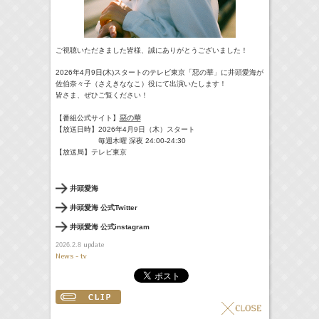
ご視聴いただきました皆様、誠にありがとうございました！
2026年4月9日(木)スタートのテレビ東京「惡の華」に井頭愛海が
佐伯奈々子（さえきななこ）役にて出演いたします！
皆さま、ぜひご覧ください！
【番組公式サイト】
惡の華
【放送日時】2026年4月9日（木）スタート
毎週木曜 深夜 24:00-24:30
【放送局】テレビ東京
井頭愛海
井頭愛海 公式Twitter
井頭愛海 公式instagram
update
2026.2.8
News - tv