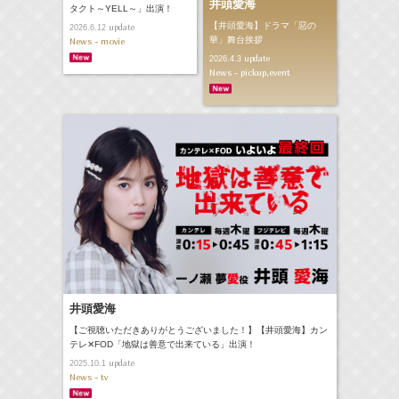
井頭愛海
タクト～YELL～」出演！
【井頭愛海】ドラマ「惡の
update
2026.6.12
華」舞台挨拶
News - movie
update
2026.4.3
News - pickup,event
井頭愛海
【ご視聴いただきありがとうございました！】【井頭愛海】カン
テレ✕FOD「地獄は善意で出来ている」出演！
update
2025.10.1
News - tv