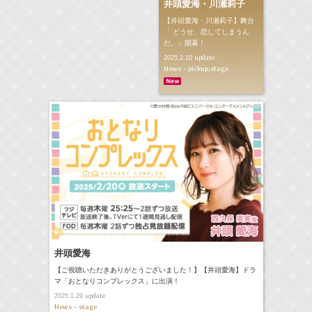
井頭愛海・川瀬莉子
【井頭愛海・川瀬莉子】舞台
「 どうせ、恋してしまうん
だ。」開幕！
update
2025.2.10
News - pickup,stage
井頭愛海
【ご視聴いただきありがとうございました！】【井頭愛海】ドラ
マ「おとなりコンプレックス」に出演！
update
2025.1.29
News - stage