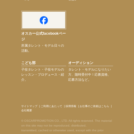
オスカー公式facebookペー
ジ
所属タレント・モデル日々の
活動。
こども部
オーディション
子役タレント・子役モデルの
タレント・モデルになりたい
レッスン・プロデュース・紹
方、随時受付中！応募資格、
介。
応募方法など。
サイトマップ
|
ご利用にあたって
|
採用情報
|
お仕事のご依頼はこちら
|
会社概要
© OSCARPROMOTION CO., LTD. All rights reserved. The material
on this site may not be reproduced, distributed,
transmitted, cached or otherwise used, except with the prior