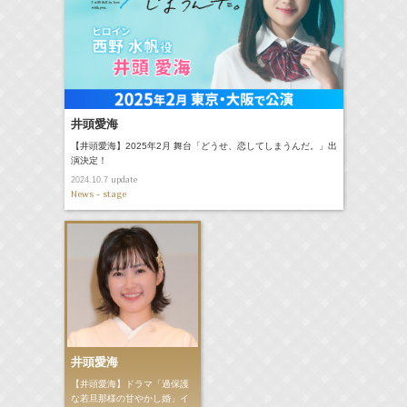
井頭愛海
【井頭愛海】2025年2月 舞台「どうせ、恋してしまうんだ。」出
演決定！
update
2024.10.7
News - stage
井頭愛海
【井頭愛海】ドラマ「過保護
な若旦那様の甘やかし婚」イ