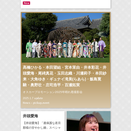
髙橋ひかる・本田望結・宮本茉由・井本彩花・井
頭愛海・尾碕真花・玉田志織・川瀬莉子・本田紗
来・大角ゆき・ギュナイ滝美(らあら)・飯島寛
騎・奥野壮・庄司浩平・百瀬拓実
オスカープロモーション2025年晴れ着撮影会
update
2025.1.7
News - pickup,event
井頭愛海
【井頭愛海】「過保護な若旦
那様の甘やかし婚」スペシャ