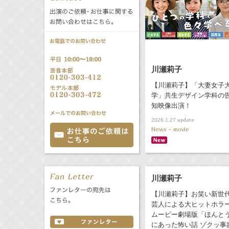
公式サービス
バラエティ
声優
All
TV
文化事業部
クリエイター
Radio
Web
川瀬莉子
【川瀬莉子】「大妻女子
誕生日 8/8
学」共生デザイン学科の
知映像出演！
All
TV
update
2026.1.27
News - movie
あ
か
さ
た
な
は
Radio
Web
ま
や
ら
川瀬莉子
わ
【川瀬莉子】お笑い新世
芸人による大ヒットホラ
ムービー劇場版「ほんと
にあった怖い話 ゾクッ事