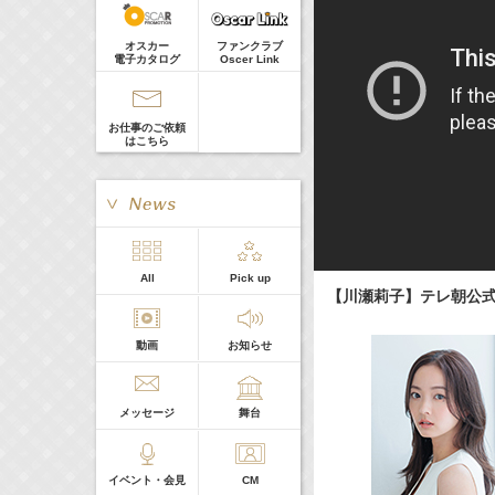
髙橋ひかる
Guest
18:30-18:56
(
TV
)
オスカー
ファンクラブ
一泊家族
電子カタログ
Oscer Link
河北麻友子
19:30-19:45
(
Radio
)
宮﨑香蓮の聴いてみらんね！
お仕事のご依頼
宮﨑香蓮
はこちら
21:00 -21:30
(
Radio
)
藤田ニコルのニコニチ
藤田ニコル
> More
All
Pick up
本日の出演
【川瀬莉子】テレ朝公式
動画
お知らせ
５０音順
メッセージ
舞台
イベント・会見
CM