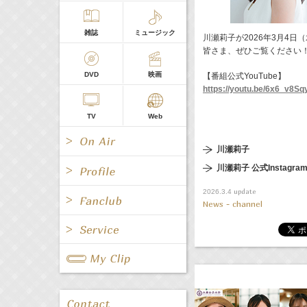
雑誌
ミュージック
川瀬莉子が2026年3月4日
皆さま、ぜひご覧ください
DVD
映画
【番組公式YouTube】
https://youtu.be/6x6_v8Sq
TV
Web
川瀬莉子
川瀬莉子 公式Instagra
update
2026.3.4
News - channel
All
女優/タレント
All
TV
All
Fanclub Page
グループ
歌手
Radio
Web
All
関連事業
男優/タレント
キャスター/レポーター