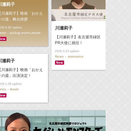
川瀬莉子
【川瀬莉子】映画「おかえ
りの湯」舞台挨拶
川瀬莉子
update
026.6.30
ews - pickup,event,movie
【川瀬莉子】名古屋市緑区
PR大使に就任！
update
2026.3.23
News - announce
川瀬莉子
【川瀬莉子】映画「おかえ
りの湯」出演決定！
update
026.1.28
ews - movie