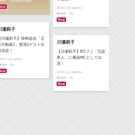
ews - pickup,stage
update
2024.3.12
News - tv
川瀬莉子
【川瀬莉子】NHK総合「正
川瀬莉子
直不動産2」第3話ゲスト出
演決定！
【川瀬莉子】BSフジ「冗談
来人」に番組MCとして出
update
024.1.19
演！
ews - tv
update
2023.12.3
News - tv