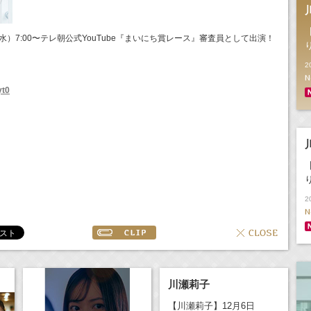
（水）7:00〜テレ朝公式YouTube『まいにち賞レース』審査員として出演！
！
2
N
yt0
m
2
N
川瀬莉子
【川瀬莉子】12月6日