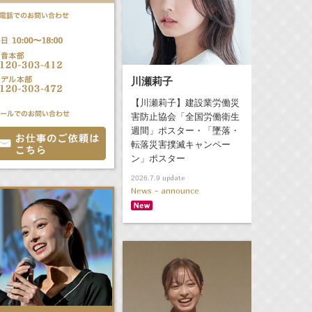
川瀬莉子
【川瀬莉子】建設業労働災
害防止協会「全国労働衛生
週間」ポスター・「墜落・
転落災害撲滅キャンペー
ン」ポスター
update
2026.7.9
News - announce