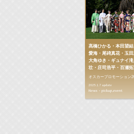
髙橋ひかる・本田望結
愛海・尾碕真花・玉田
大角ゆき・ギュナイ滝
壮・庄司浩平・百瀬拓
オスカープロモーション2
update
2025.1.7
News - pickup,event