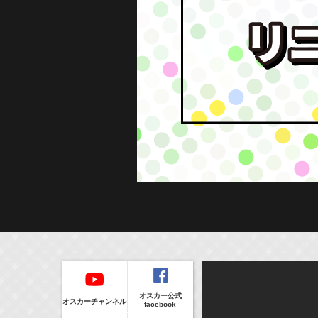
Regular
本日の出演情報
イベント
CLIP
8/8(Sat)
販売情報
オスカー公式
17:55-18:00
(
Radio
)
オスカーチャンネル
facebook
ラジオドラマ「一建設presents おうちのはなし」