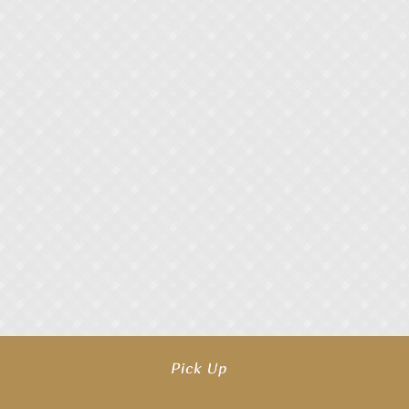
【井頭愛海】『NEXCO西日本』TV-CM開始
【工藤綾乃】8月7日（金）スタート FOD SHORT『女優は毛穴まで嘘をつく』出
【笛木優子】8月13日（木）ドラマ『大空港〜GATE24〜』ゲスト出演決定！
【前川泰之】舞台「グレンギャリー・グレンロス」公演詳細解禁！