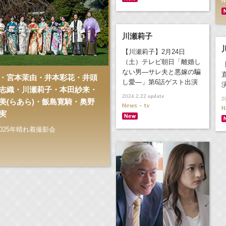
N
川瀬莉子
【川瀬莉子】2月24日
（土）テレビ朝日「離婚し
ない男―サレ夫と悪嫁の騙
・宮本茉由・井本彩花・井頭
し愛―」第6話ゲスト出演
志織・川瀬莉子・本田紗来・
update
2024.2.22
2
美(らあら)・飯島寛騎・奥野
News - tv
N
実
025年晴れ着撮影会