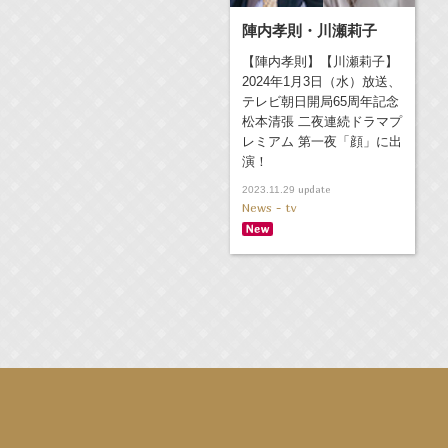
陣内孝則・川瀬莉子
【陣内孝則】【川瀬莉子】
2024年1月3日（水）放送、
テレビ朝日開局65周年記念
松本清張 二夜連続ドラマプ
レミアム 第一夜「顔」に出
演！
update
2023.11.29
News - tv
演決定！