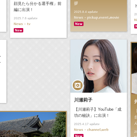
拶
顔見たら分かる選手権」前
編に出演！
update
2025.8.4
2
News - pickup,event,movie
update
2025.7.6
N
News - tv
〜
ー
川瀬莉子
【川瀬莉子】YouTube「成
功の秘訣」に出演！
update
2025.4.17
News - channel,web
2