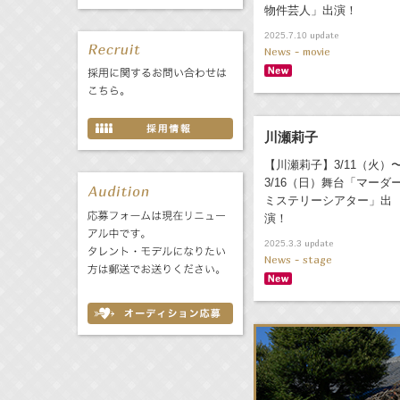
物件芸人」出演！
update
2025.7.10
News - movie
川瀬莉子
【川瀬莉子】3/11（火）
3/16（日）舞台「マーダ
ミステリーシアター」出
演！
update
2025.3.3
News - stage