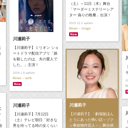
（土）～11日（木）舞台
「マーダーミステリーシア
ター 偽りの晩餐」出演！
update
2025.12.2
News - stage
川瀬莉子
大
【川瀬莉子】ミリオン ショ
告
ートドラマ配信アプリ「娘
を殺したのは、夫の愛人で
した。」主演！
update
2026.1.8
News - web
2
N
川瀬莉子
川瀬莉子
代
【川瀬莉子】「劇場版ほん
ー
【川瀬莉子】7月12日
とうにあった怖い話～ゾク
う
（土）テレビ朝日「好きな
ッ事故物件芸人～」舞台挨
故
男を待ってる時の女くらい