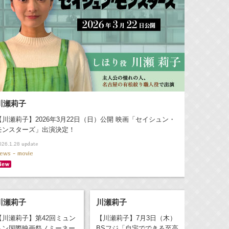
川瀬莉子
【川瀬莉子】2026年3月22日（日）公開 映画「セイシュン・
モンスターズ」出演決定！
update
026.1.28
ews - movie
川瀬莉子
川瀬莉子
【川瀬莉子】第42回ミュン
【川瀬莉子】7月3日（木）
ヘン国際映画祭ノミーネー
BSフジ「自宅でできる至高