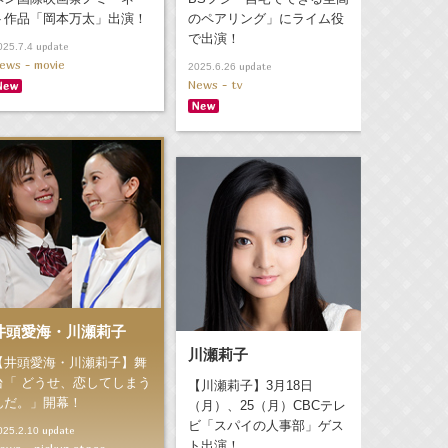
ト作品「岡本万太」出演！
のペアリング」にライム役
で出演！
update
025.7.4
ews - movie
update
2025.6.26
News - tv
井頭愛海・川瀬莉子
川瀬莉子
【井頭愛海・川瀬莉子】舞
台「 どうせ、恋してしまう
【川瀬莉子】3月18日
んだ。」開幕！
（月）、25（月）CBCテレ
ビ「スパイの人事部」ゲス
update
025.2.10
ト出演！