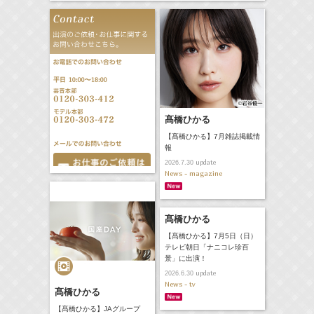
髙橋ひかる
【髙橋ひかる】7月雑誌掲載情
報
update
2026.7.30
News - magazine
髙橋ひかる
【髙橋ひかる】7月5日（日）
テレビ朝日「ナニコレ珍百
景」に出演！
update
2026.6.30
News - tv
髙橋ひかる
【髙橋ひかる】JAグループ