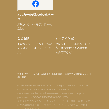
オスカー公式facebookペー
ジ
所属タレント・モデル日々の
活動。
こども部
オーディション
子役タレント・子役モデルの
タレント・モデルになりたい
レッスン・プロデュース・紹
方、随時受付中！応募資格、
介。
応募方法など。
サイトマップ
|
ご利用にあたって
|
採用情報
|
お仕事のご依頼はこちら
|
会社概要
© OSCARPROMOTION CO., LTD. All rights reserved. The material
on this site may not be reproduced, distributed,
transmitted, cached or otherwise used, except with the prior
permission of OSCARPROMOTION CO., LTD.
当サイトのコンテンツ、ドキュメント、データ、画像、映像、音声
などの著作権はオスカープロモーションもしくはオスカープロモー
ションが許可を受け