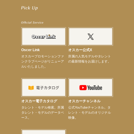
【笛木優子】9月13日（木）ドラマ『大空港〜GATE24〜』ゲスト出演決定！
【前川泰之】舞台「グレンギャリー・グレンロス」公演詳細解禁！
【武井咲】ENFÖLD 2026 PF/FW archetypeに登場！
【elfin’】7thシングル『全世界』がFMたいはくでO.A.決定♪
【elfin’】7thシングル『全世界』がFM-UUでO.A.決定♪
【elfin’】8月16日（日）「全世界」発売記念イベント決定！
【elfin’】7thシングル『全世界』がFM TANABEでO.A.決定♪
【昆虫ハンター牧田習】宝塚市立手塚治虫記念館トークショー＆宝塚文化芸術センター昆虫展示イ
ベント
【昆虫ハンター牧田習】8月13日（木）プライムツリー赤池「ふれあい昆虫フェスティバル」トーク
ショーゲスト出演！
Oscer Link
オスカー公式X
【井頭愛海】『小さなお葬式』TV-CM出演！
オスカープロモーションファ
所属の人気モデルやタレント
【定本楓馬】WEB DIGVII 連載企画『東京23時』に登場！
ンクラブページがリニューア
の最新情報をお届けします。
【髙橋ひかる】7月雑誌掲載情報
ルいたしました。
【elfin’】7thシングル『全世界』がFMふくろうでパワープレイO.A.決定
【上戸彩】「サントリードリームマッチ2026」 始球式
【上戸彩】サントリー「−196」新CM出演！
【elfin’】【小倉舞子】8月9日（日）「MxM’s produce event vol.14」に出演決定！
【elfin’】【辻美優】8月28日（金）「辻美優(elfin’)グレイテスト・ショー」に出演決定！
【elfin’】9月27日（日）「Beauty Voice Theater Reboot Vol.3」開催決定！
【本田紗来】「Ray」9月号発売中！
オスカー電子カタログ
オスカーチャンネル
【宇垣美里】「マンガ【推しの子】展‐星のキセキ‐」オープニングイベント
次のページへ
タレント・モデル検索。所属
公式YouTubeチャンネル。タ
タレント・モデルのデータベ
レント・モデルのオリジナル
ース。
映像。