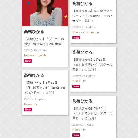
髙橋ひかる
【髙橋ひかる】株式会社アク
シージア「LisBlanc」アンバ
サダーに就任！
update
2026.5.21
髙橋ひかる
News - channel,cm
【髙橋ひかる】「ジーユー感
謝祭」特別WEB CMに出演！
update
2026.5.20
髙橋ひかる
News - cm,web
【髙橋ひかる】5月17日
（日）日本テレビ『スクール
革命！』に出演！
髙橋ひかる
update
2026.5.15
News - tv
【髙橋ひかる】5月11日
（月）関西テレビ「旬感LIVE
とれたてっ！」出演！
update
2026.5.11
髙橋ひかる
News - tv
【髙橋ひかる】5月10日
（日）日本テレビ『スクール
革命！』に出演！
update
2026.5.7
News - tv