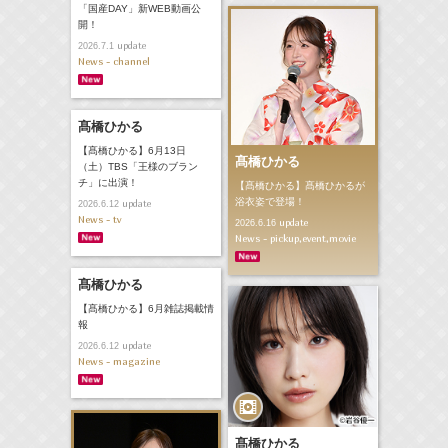
「国産DAY」新WEB動画公
開！
update
2026.7.1
News - channel
髙橋ひかる
【髙橋ひかる】6月13日
髙橋ひかる
（土）TBS「王様のブラン
チ」に出演！
【髙橋ひかる】髙橋ひかるが
浴衣姿で登場！
update
2026.6.12
News - tv
update
2026.6.16
News - pickup,event,movie
髙橋ひかる
【髙橋ひかる】6月雑誌掲載情
報
update
2026.6.12
News - magazine
髙橋ひかる