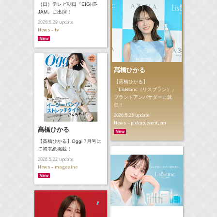
（日）テレビ朝日『EIGHT-
JAM』に出演！
update
2026.5.29
News - tv
髙橋ひかる
【髙橋ひかる】
「LisBlanc（リスブラン）」
ブランドアンバサダーに就
任！
update
2026.5.25
News - pickup,event,cm
髙橋ひかる
【髙橋ひかる】Oggi 7月号に
て初表紙掲載！
update
2026.5.22
News - magazine