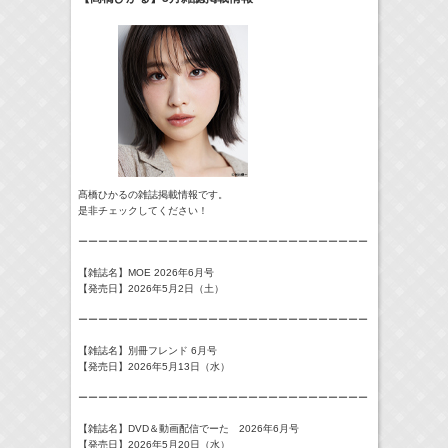
24:00-24:30
一緒にごはんをたべるだけ
真矢ミキ
(
TV
)
> More
髙橋ひかるの雑誌掲載情報です。
是非チェックしてください！
ーーーーーーーーーーーーーーーーーーーーーーーーーーーーー
【雑誌名】MOE 2026年6月号
【発売日】2026年5月2日（土）
ーーーーーーーーーーーーーーーーーーーーーーーーーーーーー
【雑誌名】別冊フレンド 6月号
【発売日】2026年5月13日（水）
ーーーーーーーーーーーーーーーーーーーーーーーーーーーーー
【雑誌名】DVD＆動画配信でーた 2026年6月号
【発売日】2026年5月20日（水）