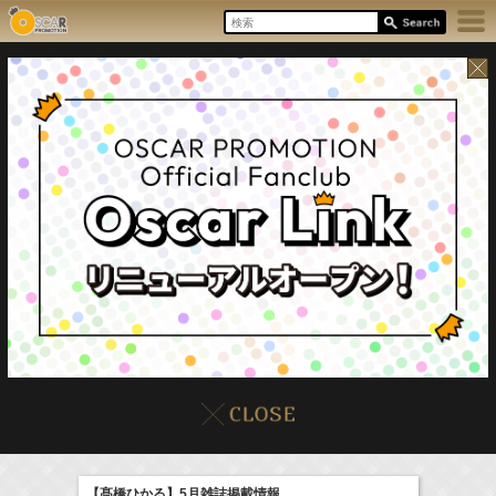
8/6(Thu)
イベント
販売情報
本日の出演情報
【髙橋ひかる】5月雑誌掲載情報