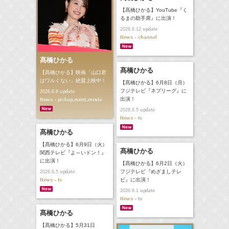
【髙橋ひかる】YouTube『く
るまの助手席』に出演！
update
2026.6.12
News - channel
髙橋ひかる
髙橋ひかる
【髙橋ひかる】映画「山口君
はワルくない」絶賛上映中！
【髙橋ひかる】6月8日（月）
フジテレビ『ネプリーグ』に
update
2026.6.8
News - pickup,event,movie
出演！
update
2026.6.5
News - tv
髙橋ひかる
【髙橋ひかる】6月9日（火）
髙橋ひかる
関西テレビ『よ～いドン！』
に出演！
【髙橋ひかる】6月2日（火）
update
フジテレビ『めざましテレ
2026.6.5
News - tv
ビ』に出演！
update
2026.6.1
News - tv
髙橋ひかる
【髙橋ひかる】5月31日