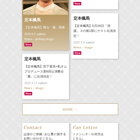
定本楓馬
定本楓馬
【定本楓馬】6月28日「演
【定本楓馬】舞台「霧」開幕
掘」３の第1部にゲスト出演決
update
2025.6.5
定！
News - pickup,stage
update
2025.5.8
News - stage
定本楓馬
【定本楓馬】宮下貴浩×私オム
プロデュース第9回公演舞台
「霧」に出演決定！
update
2025.3.17
News - stage