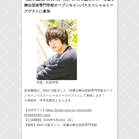
舞台芸術専門学校オープンキャンパススペシャルトー
18:30-18:56
クゲストに参加
一泊家族
河北麻友子
(
TV
)
19:30-19:45
宮﨑香蓮の聴いてみらんね！
宮﨑香蓮
(
Radio
)
21:00 -21:30
藤田ニコルのニコニチ
藤田ニコル
(
Radio
)
> More
写真：松井伴実
定本楓馬が、DAO 大阪ダンス・俳優＆舞台芸術専門学校オープ
ンキャンパススペシャルトークゲストとして来校します！
※高校生・中学生限定となります。
【公式サイト】
https://www.osm.ac.jp/event/e-
0000055457.html
【公演期間】2026年5月24日（日）
【場所】DAO 大阪ダンス・俳優＆舞台芸術専門学校