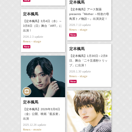
定本楓馬
【定本楓馬】アース製薬
定本楓馬
presents『Mother ～特攻の母
鳥濱トメ物語～』出演決定！
【定本楓馬】3月4日（水）～
update
2026.7.13
3月8日（日）舞台「ART」に
News - stage
出演！
update
2026.2.3
News - stage
定本楓馬
【定本楓馬】1月30日～2月8
日、舞台「二十五億秒トリッ
プ」に出演！
update
2026.1.30
News - stage
定本楓馬
【定本楓馬】2026年3月6日
（金）公開、映画「藍反射」
出演
update
2025.12.26
News - movie