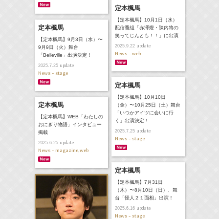
定本楓馬
【定本楓馬】10月1日（水）
定本楓馬
配信番組「赤澤燈・陳内将の
笑ってじんとも！！」に出演
【定本楓馬】9月3日（水）〜
update
2025.9.22
9月9日（火）舞台
News - web
「Belleville」出演決定！
update
2025.7.25
News - stage
定本楓馬
【定本楓馬】10月10日
定本楓馬
（金）〜10月25日（土）舞台
「いつかアイツに会いに行
【定本楓馬】WEB「わたしの
く」出演決定！
おにぎり物語」インタビュー
update
2025.7.25
掲載
News - stage
update
2025.6.25
News - magazine,web
定本楓馬
【定本楓馬】7月31日
（木）〜8月10日（日）、舞
台「怪人２１面相」出演！
update
2025.6.16
News - stage