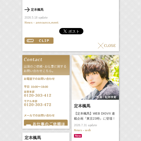
定本楓馬
update
2026.5.18
News - announce,event
定本楓馬
【定本楓馬】WEB DIGVII 連
載企画『東京23時』に登場！
update
2026.7.31
News - web
定本楓馬