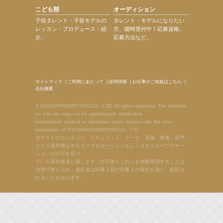
こども部
オーディション
子役タレント・子役モデルの
タレント・モデルになりたい
レッスン・プロデュース・紹
方、随時受付中！応募資格、
介。
応募方法など。
サイトマップ
|
ご利用にあたって
|
採用情報
|
お仕事のご依頼はこちら
|
会社概要
© OSCARPROMOTION CO., LTD. All rights reserved. The material
on this site may not be reproduced, distributed,
transmitted, cached or otherwise used, except with the prior
permission of OSCARPROMOTION CO., LTD.
当サイトのコンテンツ、ドキュメント、データ、画像、映像、音声
などの著作権はオスカープロモーションもしくはオスカープロモー
ションが許可を受け
ている著作権者に属します。許可無くこれらを無断使用することは
法律で禁じられ、違反者は民事上及び刑事上の責任を負い、処罰さ
れることがあります。