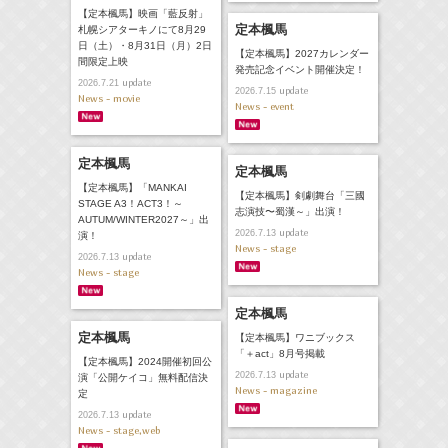
【定本楓馬】映画「藍反射」
定本楓馬
札幌シアターキノにて8月29
日（土）・8月31日（月）2日
【定本楓馬】2027カレンダー
間限定上映
発売記念イベント開催決定！
update
2026.7.21
update
2026.7.15
News - movie
News - event
定本楓馬
定本楓馬
【定本楓馬】「MANKAI
【定本楓馬】剣劇舞台「三國
STAGE A3！ACT3！～
志演技〜蜀漢～」出演！
AUTUM/WINTER2027～」出
update
2026.7.13
演！
News - stage
update
2026.7.13
News - stage
定本楓馬
定本楓馬
【定本楓馬】ワニブックス
「＋act」8月号掲載
【定本楓馬】2024開催初回公
update
2026.7.13
演「公開ケイコ」無料配信決
News - magazine
定
update
2026.7.13
News - stage,web