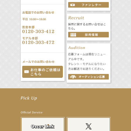
【井頭愛海】『NEXCO西日本』TV-CM開始
【工藤綾乃】8月7日（金）スタート FOD SHORT『女優は毛穴まで嘘をつく』出演決定！
【笛木優子】8月13日（木）ドラマ『大空港〜GATE24〜』ゲスト出演決定！
【前川泰之】舞台「グレンギャリー・グレンロス」公演詳細解禁！
【武井咲】ENFÖLD 2026 PF/FW archetypeに登場！
【elfin’】7thシングル『全世界』がFMたいはくでO.A.決定♪
【elfin’】7thシングル『全世界』がFM-UUでO.A.決定♪
【elfin’】8月16日（日）「全世界」発売記念イベント決定！
【elfin’】7thシングル『全世界』がFM TANABEでO.A.決定♪