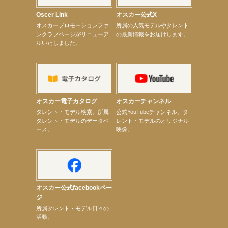
【昆虫ハンター牧田習】宝塚市立手塚治虫記念館トークショー＆宝塚文化芸術センター昆虫展示イ
ベント
Oscer Link
オスカー公式X
【昆虫ハンター牧田習】8月13日（木）プライムツリー赤池「ふれあい昆虫フェスティバル」トーク
オスカープロモーションファ
所属の人気モデルやタレント
ショーゲスト出演！
ンクラブページがリニューア
の最新情報をお届けします。
【井頭愛海】『小さなお葬式』TV-CM出演！
ルいたしました。
【定本楓馬】WEB DIGVII 連載企画『東京23時』に登場！
【髙橋ひかる】7月雑誌掲載情報
【elfin’】7thシングル『全世界』がFMふくろうでパワープレイO.A.決定
【上戸彩】「サントリードリームマッチ2026」 始球式
【上戸彩】サントリー「−196」新CM出演！
【elfin’】【小倉舞子】8月9日（日）「MxM’s produce event vol.14」に出演決定！
【elfin’】【辻美優】8月28日（金）「辻美優(elfin’)グレイテスト・ショー」に出演決定！
オスカー電子カタログ
オスカーチャンネル
【elfin’】9月27日（日）「Beauty Voice Theater Reboot Vol.3」開催決定！
次のページへ
タレント・モデル検索。所属
公式YouTubeチャンネル。タ
タレント・モデルのデータベ
レント・モデルのオリジナル
ース。
映像。
オスカー公式facebookペー
ジ
所属タレント・モデル日々の
活動。