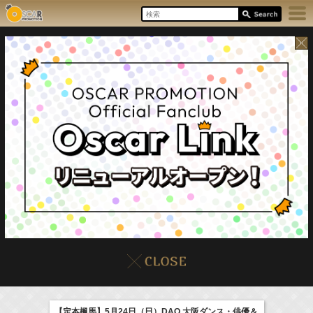
17:55-18:00
8/8(Sat)
イベント
販売情報
本日の出演情報
ラジオドラマ「一建設presents おうちのはなし」
髙橋ひかる
【定本楓馬】5月24日（日）DAO 大阪ダンス・俳優＆
(
Radio
)