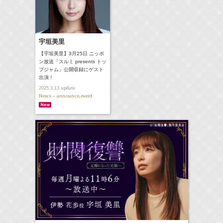
宇垣美里
【宇垣美里】3月25日 ニッポ
ン放送「スルミ presents トッ
プジャム」公開収録にゲスト
出演！
update
2025.3.13
News - announce,event