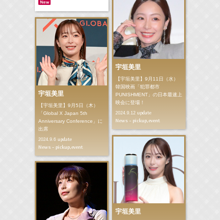
宇垣美里
【宇垣美里】9月11日（水）
韓国映画「犯罪都市
宇垣美里
PUNISHMENT」の日本最速上
映会に登場！
【宇垣美里】9月5日（木）
update
「Global X Japan 5th
2024.9.12
News - pickup,event
Anniversary Conference」に
出席
update
2024.9.6
News - pickup,event
宇垣美里