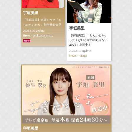
宇垣美里
【宇垣美里】水曜ドラマ「お
ちたらおわり」制作発表会見
宇垣美里
update
2026.6.30
News - pickup,event,tv
【宇垣美里】『したいとか、
したくないとかの話じゃない
2026』上演中！
update
2026.5.13
News - stage
宇垣美里