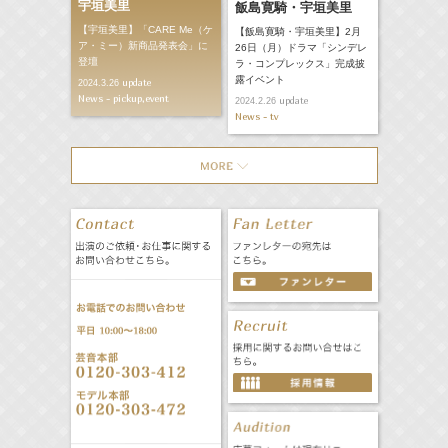
宇垣美里
飯島寛騎・宇垣美里
【宇垣美里】「CARE Me（ケ
【飯島寛騎・宇垣美里】2月
ア・ミー）新商品発表会」に
26日（月）ドラマ「シンデレ
登壇
ラ・コンプレックス」完成披
露イベント
update
2024.3.26
News - pickup,event
update
2024.2.26
News - tv