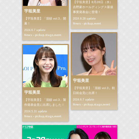
【宇垣美里】8月28日（水）
吉野家ホールディングス新規
宇垣美里
事業発表会に登壇！
【宇垣美里】「混頓 vol.3」開
update
2024.8.28
News - pickup,event
幕！
update
2024.6.7
News - pickup,stage,event
宇垣美里
【宇垣美里】「混頓 vol.3」初
宇垣美里
日前会見に出席！
update
【宇垣美里】「混頓 vol.3」製
2024.6.7
News - pickup,stage,event
作発表会見に出席しました！
update
2024.5.31
News - pickup,stage,event