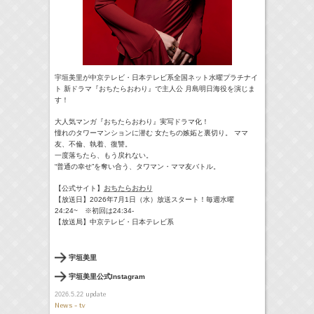
宇垣美里が中京テレビ・日本テレビ系全国ネット水曜プラチナイ
ト 新ドラマ『おちたらおわり』で主人公 月島明日海役を演じま
す！
大人気マンガ『おちたらおわり』実写ドラマ化！
憧れのタワーマンションに潜む 女たちの嫉妬と裏切り。 ママ
友、不倫、執着、復讐。
一度落ちたら、もう戻れない。
“普通の幸せ”を奪い合う、タワマン・ママ友バトル。
【公式サイト】
おちたらおわり
【放送日】2026年7月1日（水）放送スタート！毎週水曜
24:24~ ※初回は24:34-
【放送局】中京テレビ・日本テレビ系
宇垣美里
宇垣美里公式Instagram
update
2026.5.22
News - tv