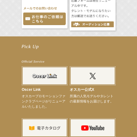
【立石晴香】舞台「ネズミ狩り」出演決定！
【立石晴香】8月12日（水）「全スーパー戦隊展 大阪会場」 特別企画 出演決定！
【昆虫ハンター牧田習】MARK IS 葛飾かなまち「キッズアライズ 昆虫ふしぎ発見隊」
【飯塚萌木】8月8日（土）～ ミュージカル「GHOST」出演！
【髙橋ひかる】8月雑誌掲載情報
【井頭愛海】『NEXCO西日本』TV-CM開始
【工藤綾乃】8月7日（金）スタート FOD SHORT『女優は毛穴まで嘘をつく』出演決定！
【笛木優子】8月13日（木）ドラマ『大空港〜GATE24〜』ゲスト出演決定！
【前川泰之】舞台「グレンギャリー・グレンロス」公演詳細解禁！
【武井咲】ENFÖLD 2026 PF/FW archetypeに登場！
【elfin’】7thシングル『全世界』がFMたいはくでO.A.決定♪
Oscer Link
オスカー公式X
【elfin’】7thシングル『全世界』がFM-UUでO.A.決定♪
オスカープロモーションファ
所属の人気モデルやタレント
【elfin’】8月16日（日）「全世界」発売記念イベント決定！
ンクラブページがリニューア
の最新情報をお届けします。
【elfin’】7thシングル『全世界』がFM TANABEでO.A.決定♪
ルいたしました。
【昆虫ハンター牧田習】宝塚市立手塚治虫記念館トークショー＆宝塚文化芸術センター昆虫展示イ
ベント
【昆虫ハンター牧田習】8月13日（木）プライムツリー赤池「ふれあい昆虫フェスティバル」トーク
ショーゲスト出演！
【井頭愛海】『小さなお葬式』TV-CM出演！
【定本楓馬】WEB DIGVII 連載企画『東京23時』に登場！
【髙橋ひかる】7月雑誌掲載情報