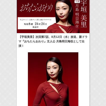
22:00-
GTO
及川桃利
(
TV
)
【宇垣美里】次回第7話、8月12日（水）放送、新ドラ
マ『おちたらおわり』主人公 月島明日海役として出
> More
演！