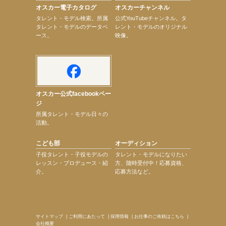
オスカー電子カタログ
オスカーチャンネル
【elfin’】7thシングル『全世界』がFMふくろうでパワープレイO.A.決定
次のページへ
タレント・モデル検索。所属
公式YouTubeチャンネル。タ
タレント・モデルのデータベ
レント・モデルのオリジナル
ース。
映像。
オスカー公式facebookペー
ジ
所属タレント・モデル日々の
活動。
こども部
オーディション
子役タレント・子役モデルの
タレント・モデルになりたい
レッスン・プロデュース・紹
方、随時受付中！応募資格、
介。
応募方法など。
サイトマップ
|
ご利用にあたって
|
採用情報
|
お仕事のご依頼はこちら
|
会社概要