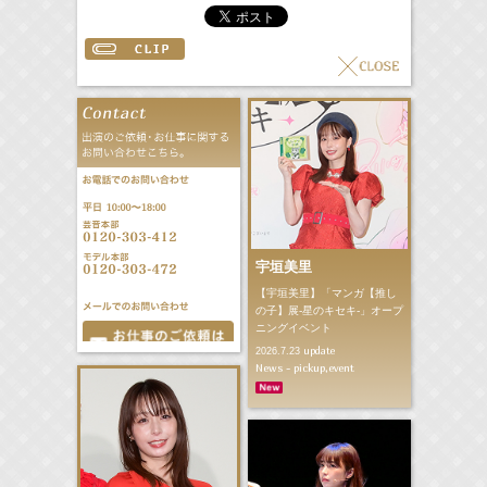
宇垣美里
【宇垣美里】「マンガ【推し
の子】展‐星のキセキ‐」オープ
ニングイベント
update
2026.7.23
News - pickup,event