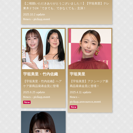
【ご視聴いただきありがとうございました！】【宇垣美里】テレ
東木ドラ24「できても、できなくても」主演！
update
2025.10.2
News - pickup,event
宇垣美里・竹内佐織
宇垣美里
【宇垣美里・竹内佐織】ヘア
【宇垣美里】アクシージア新
ケア新商品発表会見に登壇
商品発表会見に登壇！
update
update
2025.6.25
2025.4.11
News - pickup,event
News -
pickup,announce,event