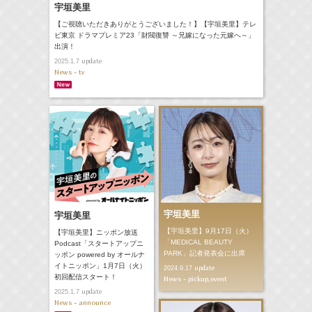
宇垣美里
【ご視聴いただきありがとうございました！】【宇垣美里】テレ
ビ東京 ドラマプレミア23「財閥復讐 ～兄嫁になった元嫁へ～」
出演！
update
2025.1.7
News - tv
宇垣美里
宇垣美里
【宇垣美里】9月17日（火）
【宇垣美里】ニッポン放送
「MEDICAL BEAUTY
Podcast「スタートアップニ
PARK」記者発表会に出席
ッポン powered by オールナ
イトニッポン」1月7日（火）
update
2024.9.17
初回配信スタート！
News - pickup,event
update
2025.1.7
News - announce