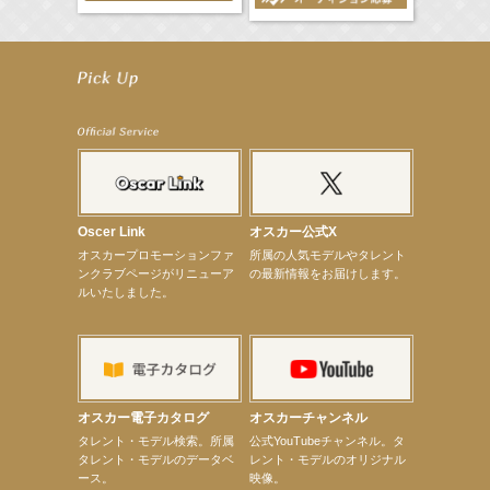
【工藤綾乃】8月7日（金）スタート FOD SHORT『女優は毛穴まで嘘をつく』出演決定！
【笛木優子】8月13日（木）ドラマ『大空港〜GATE24〜』ゲスト出演決定！
【前川泰之】舞台「グレンギャリー・グレンロス」公演詳細解禁！
【武井咲】ENFÖLD 2026 PF/FW archetypeに登場！
【elfin’】7thシングル『全世界』がFMたいはくでO.A.決定♪
【elfin’】7thシングル『全世界』がFM-UUでO.A.決定♪
【elfin’】8月16日（日）「全世界」発売記念イベント決定！
【elfin’】7thシングル『全世界』がFM TANABEでO.A.決定♪
【昆虫ハンター牧田習】宝塚市立手塚治虫記念館トークショー＆宝塚文化芸術センター昆虫展示イ
ベント
【昆虫ハンター牧田習】8月13日（木）プライムツリー赤池「ふれあい昆虫フェスティバル」トーク
Oscer Link
オスカー公式X
ショーゲスト出演！
オスカープロモーションファ
所属の人気モデルやタレント
【井頭愛海】『小さなお葬式』TV-CM出演！
ンクラブページがリニューア
の最新情報をお届けします。
【定本楓馬】WEB DIGVII 連載企画『東京23時』に登場！
ルいたしました。
【髙橋ひかる】7月雑誌掲載情報
【elfin’】7thシングル『全世界』がFMふくろうでパワープレイO.A.決定
【上戸彩】「サントリードリームマッチ2026」 始球式
【上戸彩】サントリー「−196」新CM出演！
【elfin’】【小倉舞子】8月9日（日）「MxM’s produce event vol.14」に出演決定！
【elfin’】【辻美優】8月28日（金）「辻美優(elfin’)グレイテスト・ショー」に出演決定！
【elfin’】9月27日（日）「Beauty Voice Theater Reboot Vol.3」開催決定！
オスカー電子カタログ
オスカーチャンネル
【本田紗来】「Ray」9月号発売中！
次のページへ
タレント・モデル検索。所属
公式YouTubeチャンネル。タ
タレント・モデルのデータベ
レント・モデルのオリジナル
ース。
映像。