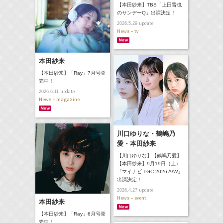
【本田紗来】TBS「上田晋也
のサンデーQ」出演決定！
update
2026.5.29
News - tv
本田紗来
【本田紗来】「Ray」7月号発
売中！
update
2026.6.11
News - magazine
川口ゆりな・鶴嶋乃
愛・本田紗来
【川口ゆりな】【鶴嶋乃愛】
【本田紗来】9月19日（土）
「マイナビ TGC 2026 A/W」
出演決定！
update
2026.4.27
News - event
本田紗来
【本田紗来】「Ray」6月号発
売中！