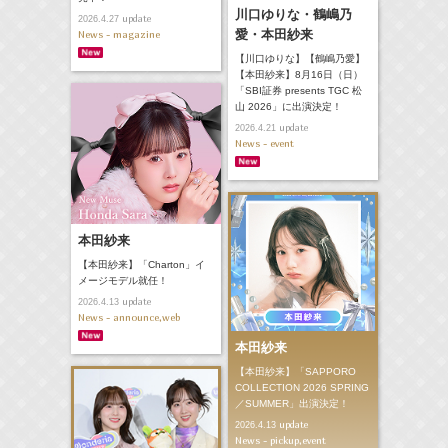
川口ゆりな・鶴嶋乃
update
2026.4.27
愛・本田紗来
News - magazine
【川口ゆりな】【鶴嶋乃愛】
【本田紗来】8月16日（日）
「SBI証券 presents TGC 松
山 2026」に出演決定！
update
2026.4.21
News - event
本田紗来
【本田紗来】「Charton」イ
メージモデル就任！
update
2026.4.13
News - announce,web
本田紗来
【本田紗来】「SAPPORO
COLLECTION 2026 SPRING
／SUMMER」出演決定！
update
2026.4.13
News - pickup,event