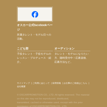
オスカー公式facebookペー
ジ
所属タレント・モデル日々の
活動。
こども部
オーディション
子役タレント・子役モデルの
タレント・モデルになりたい
レッスン・プロデュース・紹
方、随時受付中！応募資格、
介。
応募方法など。
サイトマップ
|
ご利用にあたって
|
採用情報
|
お仕事のご依頼はこちら
|
会社概要
© OSCARPROMOTION CO., LTD. All rights reserved. The material
on this site may not be reproduced, distributed,
transmitted, cached or otherwise used, except with the prior
permission of OSCARPROMOTION CO., LTD.