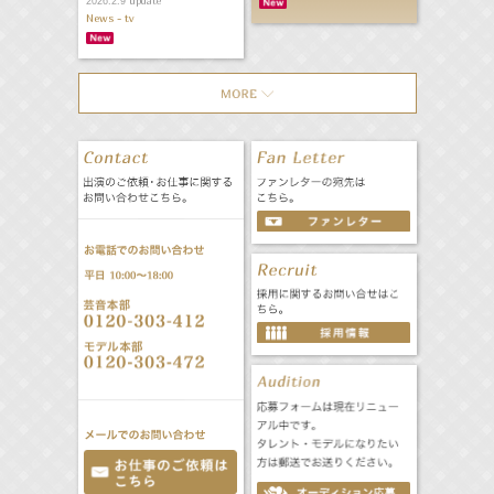
update
2026.2.9
News - tv