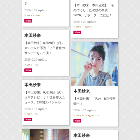
定！
【本田紗来・本田望結】「も
update
のづくり・匠の技の祭典
2026.6.29
News - event
2026」サポーターに就任！
update
2026.6.29
News - event
本田紗来
【本田紗来】6月28日（日）
TBSテレビ系列「上田晋也の
サンデーQ」出演！
update
2026.6.26
News - tv
本田紗来
本田紗来
【本田紗来】6月16日（火）
日本テレビ「ザ！世界仰天ニ
【本田紗来】「Ray」8月号発
ュース」2時間スペシャル
売中！
update
2026.6.15
update
2026.6.24
News - tv
News - magazine
本田紗来