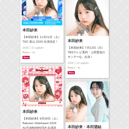
本田紗来
【本田紗来】11月21日（土）
本田紗来
TGC 富山 2026 出演決定！
update
【本田紗来】7月12日（日）
2026.7.15
News - tv
TBSテレビ系列「上田晋也の
サンデーQ」出演！
update
2026.7.10
News - tv
本田紗来
【本田紗来】9月26日（土）
Rakuten GirlsAward 2026
本田紗来・本田望結
AUTUMN/WINTER 出演決