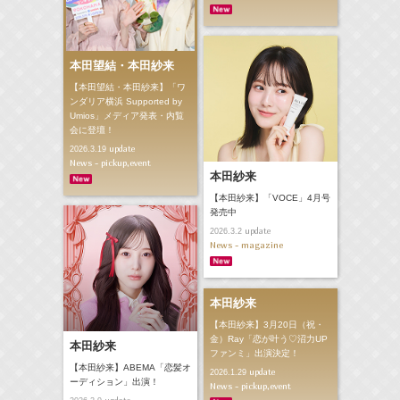
本田望結・本田紗来
【本田望結・本田紗来】「ワ
ンダリア横浜 Supported by
Umios」メディア発表・内覧
会に登壇！
update
2026.3.19
News - pickup,event
本田紗来
【本田紗来】「VOCE」4月号
発売中
update
2026.3.2
News - magazine
本田紗来
【本田紗来】3月20日（祝・
金）Ray「恋が叶う♡沼力UP
本田紗来
ファンミ」出演決定！
【本田紗来】ABEMA「恋髪オ
update
2026.1.29
ーディション」出演！
News - pickup,event