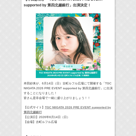
supported by 第四北越銀行」出演決定！
17:10-17:30
河北麻友子のマユコレ！
河北麻友子
(
Radio
)
22:00-
Tシャツが乾くまで
庄司浩平
(
TV
)
> More
本田紗来が、6月14日（日）古町ルフル広場にて開催する「TGC
NIIGATA 2026 PRE EVENT supported by 第四北越銀行」に出演
することになりました！
皆さん是非会場で一緒に盛り上がりましょう！！
【公式サイト】
TGC NIIGATA 2026 PRE EVENT supported by
第四北越銀行
【公演日】2026年6月14日（日）
【会場】古町ルフル広場