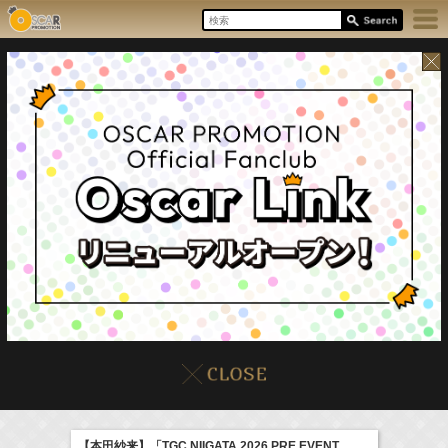
8/7(Fri)
イベント
販売情報
本日の出演情報
【本田紗来】「TGC NIIGATA 2026 PRE EVENT