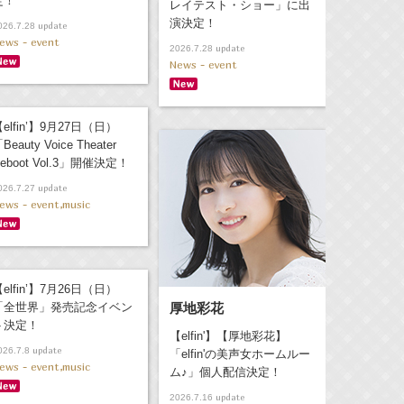
定！
レイテスト・ショー」に出
演決定！
update
026.7.28
ews - event
update
2026.7.28
News - event
elfin’】9月27日（日）
Beauty Voice Theater
eboot Vol.3」開催決定！
update
026.7.27
ews - event,music
elfin’】7月26日（日）
「全世界」発売記念イベン
厚地彩花
ト決定！
【elfin'】【厚地彩花】
update
026.7.8
「elfin'の美声女ホームルー
ews - event,music
ム♪」個人配信決定！
update
2026.7.16