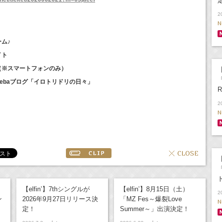
2
N
ーム♪
イト
イト（※スマートフォンのみ）
【
「
Amebaブログ「イロトリドリの日々」
R
2
N
【
【elfin’】7thシングルが
【elfin’】8月15日（土）
2
ン
2026年9月27日リリース決
「MZ Fes～爆裂Love
N
定！
Summer～」出演決定！