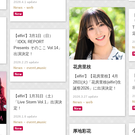
update
2026.4.1
News - web
【
「
T
【elfin'】3月1日（日）
「IDOL REPORT
2
N
Presents そのここ Vol.14」
出演決定！
update
2026.2.25
花房里枝
News - event,music
【
【elfin'】【花房里枝】4月
28日(火)「花房里枝(elfin')生
誕祭2026」に出演決定！
【elfin'】1月31日（土）
2
update
2026.3.27
N
「Live Storm Vol.1」出演決
News - web
定！
update
2026.1.6
News - event,music
厚地彩花