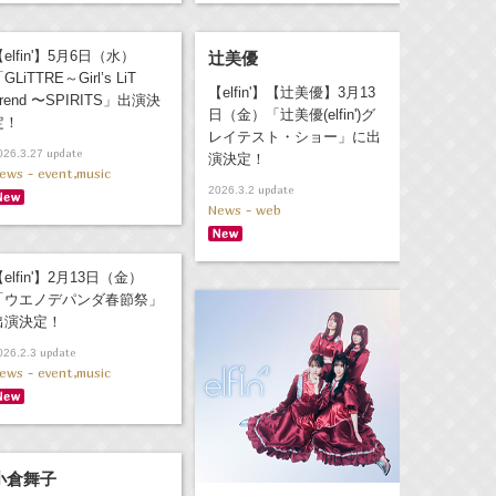
elfin'】5月6日（水）
辻美優
GLiTTRE～Girl’s LiT
【elfin'】【辻美優】3月13
rend 〜SPIRITS」出演決
日（金）「辻美優(elfin')グ
定！
レイテスト・ショー」に出
update
026.3.27
演決定！
ews - event,music
update
2026.3.2
News - web
elfin'】2月13日（金）
「ウエノデパンダ春節祭」
出演決定！
update
026.2.3
ews - event,music
小倉舞子