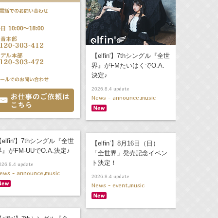
【elfin'】7thシングル『全世
界』がFMたいはくでO.A.
決定♪
update
2026.8.4
News - announce,music
elfin'】7thシングル『全世
【elfin’】8月16日（日）
界』がFM-UUでO.A.決定♪
「全世界」発売記念イベン
ト決定！
update
026.8.4
ews - announce,music
update
2026.8.4
News - event,music