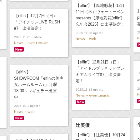
声
【elfin'】【厚地彩花】12月
11日（木）ヴェートーベン
【elfin'】12月7日（日）
p
presents【厚地彩花(elfin')
「アイチャレLIVE RUSH
忘年会2025】に出演決定！
#7」出演決定！
2
update
2025.11.28
update
2025.11.26
N
News - web
News - event,music
【elfin'】12月21日（日）
【
「アイドルプラネットプレ
【elfin’】
ミアムライブ#7」出演決
SHOWROOM「elfin'の美声
定！
女ホームルーム♪」月曜
2
update
2025.11.18
18:00～レギュラー出演
N
News - event,music
中！
update
2025.10.1
News - web
辻美優
【elfin'】【辻美優】10月24