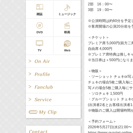
2部 16：00〜
3部 19：00〜
雑誌
ミュージック
※公演時間は約60分を予定
※客席開場の公演20分前を
DVD
映画
＜チケット＞
プレミア席 5,000円(前方二
自由席 4,000円
TV
Web
※プレミア席特典は推しキ
※当日券は＋500円になり
＜物販＞
・ツーショット チェキor写メ 
チェキの場合5枚ご購入毎に
写メの場合5枚ご購入毎にサ
・ソロチェキ 1,500円
All
女優/タレント
All
TV
・グループショット チェキor写
(出演者2名とお客様出演者1
All
Fanclub Page
※物販のご購入は開場時間か
グループ
歌手
Radio
Web
All
関連事業
＜予約フォーム＞
2026年5月27日(水)21:00〜
男優/タレント
キャスター/レポーター
https://www.quartet-onlin