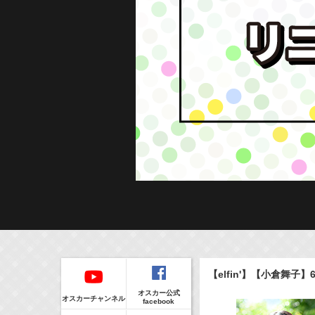
Regular
本日の出演情報
イベント
【elfin'】【小倉舞子】6
CLIP
8/7(Fri)
販売情報
オスカー公式
17:10-17:30
(
Radio
)
オスカーチャンネル
facebook
河北麻友子のマユコレ！