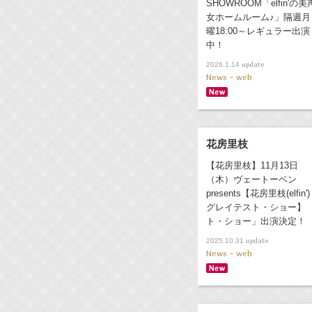
SHOWROOM「elfin'の美
女ホームルーム♪」隔週月
曜18:00～レギュラー出演
中！
update
2026.1.14
News - web
花房里枝
【花房里枝】11月13日
（木）ヴェートーベン
presents【花房里枝(elfin')
グレイテスト・ショー】
ト・ショー」出演決定！
update
2025.10.31
News - web