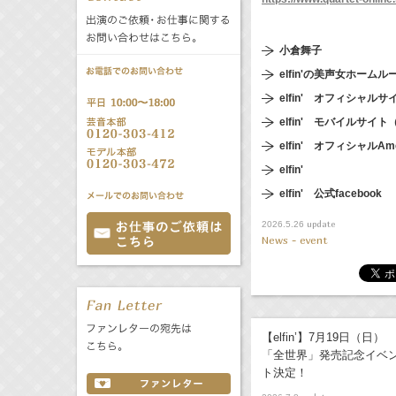
公式サービス
バラエティ
声優
All
TV
小倉舞子
elfin'の美声女ホームル
elfin' オフィシャルサ
文化事業部
クリエイター
Radio
Web
elfin' モバイルサ
elfin' オフィシャル
誕生日 8/7
elfin'
elfin' 公式facebook
All
TV
update
2026.5.26
あ
か
さ
News - event
た
な
は
Radio
Web
ま
や
ら
わ
【elfin’】7月19日（日）
「全世界」発売記念イベ
ト決定！