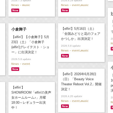
update
update
2026.7.3
2026.6.29
News - music
News - event,music
【elfin'】5月16日（土）
小倉舞子
「全国みどりと花のフェア
【elfin'】【小倉舞子】5月
かつしか」出演決定！
2
23日（土）「小倉舞子
N
update
2026.5.8
(elfin')グレイテスト・ショ
News - event,music
ー」に出演決定！
update
2026.5.8
News - event
【elfin'】2026年6月28日
（日）「Beauty Voice
Theater Reboot Vol.2」開催
p
【elfin’】
決定！
SHOWROOM「elfin'の美声
update
2026.4.20
女ホームルーム♪」月曜
2
News - event,music
N
18:00～レギュラー出演
中！