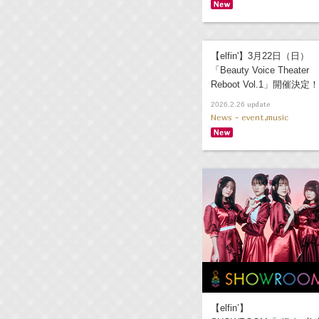
【elfin'】3月22日（日）
「Beauty Voice Theater
Reboot Vol.1」開催決定！
update
2026.2.26
News - event,music
【elfin’】