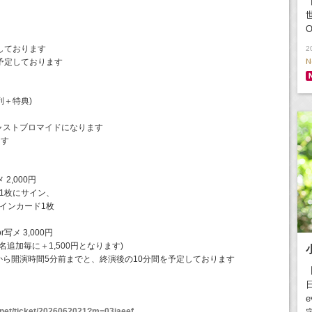
【
O
しております
2
N
予定しております
列＋特典)
ャストブロマイドになります
ます
2,000円
1枚にサイン、
インカード1枚
メ 3,000円
名追加毎に＋1,500円となります)
ら開演時間5分前までと、終演後の10分間を予定しております
日
e
e.net/ticket/2026062021?m=03jaeef