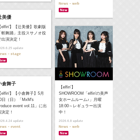
News - web
辻美優
【elfin'】【辻美優】歌劇版
「斬舞踊」主役スサノオ役
で出演決定！
update
026.6.25
ews - stage
小倉舞子
【elfin’】
【elfin'】【小倉舞子】5月
SHOWROOM「elfin'の美声
10日（日）「MxM's
女ホームルーム♪」月曜
roduce event vol.11」に出
18:00～レギュラー出演
演決定！
中！
update
update
026.4.24
2026.6.8
ews - event
News - web