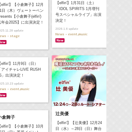
【elfin'】1月31日（土）
【elfin'】【小倉舞子】12月
「IDOL SPIRITS 1月増刊
11日（木）ヴェートーベン
号スペシャルライブ」出演
resents【小倉舞子(elfin')
決定！
忘年会2025】に出演決定！
update
2026.1.6
update
025.11.28
News - event,music
ews - stage
elfin'】11月9日（日）
「アイチャレLIVE RUSH
#6」出演決定！
update
025.10.23
ews - event,music
辻美優
小倉舞子
【elfin'】【辻美優】12月24
【elfin'】【小倉舞子】10月
日（水）～28日（日）舞台