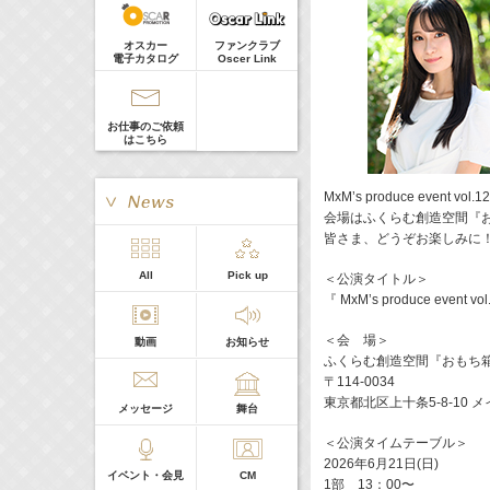
河北麻友子
Guest
22:00-
(
TV
)
オスカー
ファンクラブ
Tシャツが乾くまで
電子カタログ
Oscer Link
庄司浩平
お仕事のご依頼
はこちら
MxM’s produce event
会場はふくらむ創造空間『お
皆さま、どうぞお楽しみに
> More
All
Pick up
＜公演タイトル＞
本日の出演
『 MxM’s produce event vo
＜会 場＞
動画
お知らせ
５０音順
ふくらむ創造空間『おもち
〒114-0034
東京都北区上十条5-8-10 
メッセージ
舞台
＜公演タイムテーブル＞
2026年6月21日(日)
イベント・会見
CM
1部 13：00〜