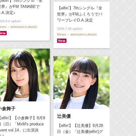
elfin’】7thシングル『全
世界』がFM TANABEで
【elfin’】7thシングル『全
.A.決定♪
世界』がFMふくろうでパ
ワープレイO.A.決定
update
026.8.4
ews - announce,music
update
2026.7.30
News - announce,music
小倉舞子
辻美優
【elfin'】【小倉舞子】8月9
（日）「MxM's produce
【elfin'】【辻美優】8月28
vent vol.14」に出演決
日（金）「辻美優(elfin')グ