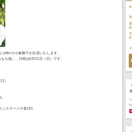
 vol.12にelfin’の小倉舞子が出演いたします。
もち箱』、日程は6月21日（日）です。
！
l.12』
【
箱』
2
N
メインステージ十条101