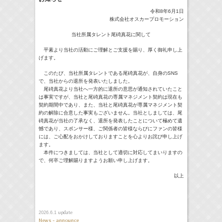
令和8年6月1日
17:10-17:30
河北麻友子のマユコレ！
河北麻友子
株式会社オスカープロモーション
(
Radio
)
当社所属タレント尾碕真花に関して
22:00-
Tシャツが乾くまで
庄司浩平
(
TV
)
平素より当社の活動にご理解とご支援を賜り、厚く御礼申し上
げます。
このたび、当社所属タレントである尾碕真花が、自身のSNS
で、当社からの退所を発表いたしました。
尾碕真花より当社へ一方的に退所の意思が通知されていたこと
> More
は事実ですが、当社と尾碕真花の専属マネジメント契約は現在も
契約期間中であり、また、当社と尾碕真花が専属マネジメント契
約の解除に合意した事実もございません。当社としましては、尾
碕真花が当社の了承なく、退所を発表したことについて極めて遺
憾であり、スポンサー様、ご関係者の皆様ならびにファンの皆様
には、ご心配をおかけしておりますことを心よりお詫び申し上げ
ます。
本件につきましては、当社として適切に対応してまいりますの
で、何卒ご理解賜りますようお願い申し上げます。
以上
update
2026.6.1
News - announce