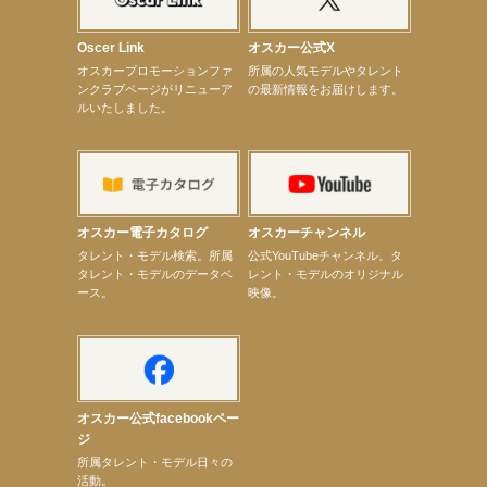
【昆虫ハンター牧田習】宝塚市立手塚治虫記念館トークショー＆宝塚文化芸術センター昆虫展示イ
ベント
【昆虫ハンター牧田習】8月13日（木）プライムツリー赤池「ふれあい昆虫フェスティバル」トーク
Oscer Link
オスカー公式X
ショーゲスト出演！
オスカープロモーションファ
所属の人気モデルやタレント
【井頭愛海】『小さなお葬式』TV-CM出演！
ンクラブページがリニューア
の最新情報をお届けします。
【定本楓馬】WEB DIGVII 連載企画『東京23時』に登場！
ルいたしました。
【髙橋ひかる】7月雑誌掲載情報
【elfin’】7thシングル『全世界』がFMふくろうでパワープレイO.A.決定
【上戸彩】「サントリードリームマッチ2026」 始球式
【上戸彩】サントリー「−196」新CM出演！
【elfin’】【小倉舞子】8月9日（日）「MxM’s produce event vol.14」に出演決定！
【elfin’】【辻美優】8月28日（金）「辻美優(elfin’)グレイテスト・ショー」に出演決定！
【elfin’】9月27日（日）「Beauty Voice Theater Reboot Vol.3」開催決定！
オスカー電子カタログ
オスカーチャンネル
【本田紗来】「Ray」9月号発売中！
次のページへ
タレント・モデル検索。所属
公式YouTubeチャンネル。タ
タレント・モデルのデータベ
レント・モデルのオリジナル
ース。
映像。
オスカー公式facebookペー
ジ
所属タレント・モデル日々の
活動。