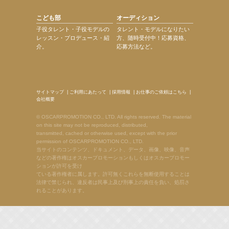
こども部
オーディション
子役タレント・子役モデルの
タレント・モデルになりたい
レッスン・プロデュース・紹
方、随時受付中！応募資格、
介。
応募方法など。
サイトマップ
|
ご利用にあたって
|
採用情報
|
お仕事のご依頼はこちら
|
会社概要
© OSCARPROMOTION CO., LTD. All rights reserved. The material
on this site may not be reproduced, distributed,
transmitted, cached or otherwise used, except with the prior
permission of OSCARPROMOTION CO., LTD.
当サイトのコンテンツ、ドキュメント、データ、画像、映像、音声
などの著作権はオスカープロモーションもしくはオスカープロモー
ションが許可を受け
ている著作権者に属します。許可無くこれらを無断使用することは
法律で禁じられ、違反者は民事上及び刑事上の責任を負い、処罰さ
れることがあります。