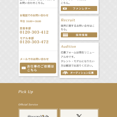
【工藤綾乃】8月7日（金）スタート FOD SHORT『女優は毛穴まで嘘をつく』出演決定！
【笛木優子】8月13日（木）ドラマ『大空港〜GATE24〜』ゲスト出演決定！
【前川泰之】舞台「グレンギャリー・グレンロス」公演詳細解禁！
【武井咲】ENFÖLD 2026 PF/FW archetypeに登場！
【elfin’】7thシングル『全世界』がFMたいはくでO.A.決定♪
【elfin’】7thシングル『全世界』がFM-UUでO.A.決定♪
【elfin’】8月16日（日）「全世界」発売記念イベント決定！
【elfin’】7thシングル『全世界』がFM TANABEでO.A.決定♪