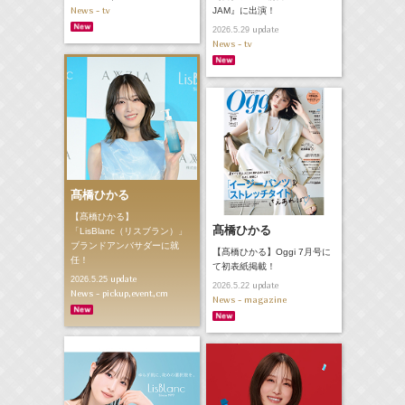
News - tv
JAM』に出演！
update
2026.5.29
News - tv
髙橋ひかる
【髙橋ひかる】
髙橋ひかる
「LisBlanc（リスブラン）」
ブランドアンバサダーに就
【髙橋ひかる】Oggi 7月号に
任！
て初表紙掲載！
update
2026.5.25
update
2026.5.22
News - pickup,event,cm
News - magazine