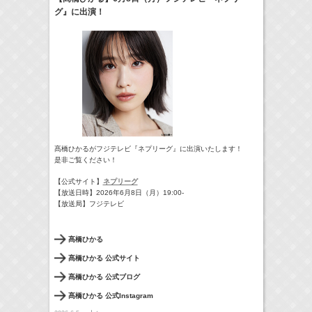
グ』に出演！
07:30-08:30
ポケモンとどこいく！？
髙橋ひかる
(
TV
)
8:00-8:24
やさいの時間 里山菜園 有機のチカラ
牧田習
(
TV
)
09:54-
サンデー・ジャポン
藤田ニコル
(
TV
)
11:45-12:45
スクール革命！
髙橋ひかる
(
TV
)
> More
髙橋ひかるがフジテレビ『ネプリーグ』に出演いたします！
是非ご覧ください！
【公式サイト】
ネプリーグ
【放送日時】2026年6月8日（月）19:00-
【放送局】フジテレビ
髙橋ひかる
髙橋ひかる 公式サイト
髙橋ひかる 公式ブログ
髙橋ひかる 公式Instagram