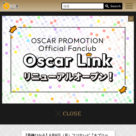
6:35-7:00
8/9(Sun)
イベント
販売情報
本日の出演情報
NHK俳句
庄司浩平
Now
【髙橋ひかる】6月8日（月）フジテレビ『ネプリー
(
TV
)