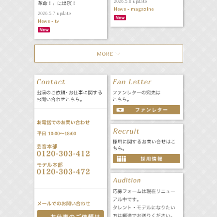
update
2026.5.8
革命！』に出演！
News - magazine
update
2026.5.7
News - tv