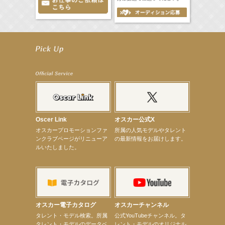
【井頭愛海】『NEXCO西日本』TV-CM開始
【工藤綾乃】8月7日（金）スタート FOD SHORT『女優は毛穴まで嘘をつく』出演決定！
【笛木優子】8月13日（木）ドラマ『大空港〜GATE24〜』ゲスト出演決定！
【前川泰之】舞台「グレンギャリー・グレンロス」公演詳細解禁！
【武井咲】ENFÖLD 2026 PF/FW archetypeに登場！
【elfin’】7thシングル『全世界』がFMたいはくでO.A.決定♪
【elfin’】7thシングル『全世界』がFM-UUでO.A.決定♪
【elfin’】8月16日（日）「全世界」発売記念イベント決定！
【elfin’】7thシングル『全世界』がFM TANABEでO.A.決定♪
【昆虫ハンター牧田習】宝塚市立手塚治虫記念館トークショー＆宝塚文化芸術センター昆虫展示イ
ベント
Oscer Link
オスカー公式X
【昆虫ハンター牧田習】8月13日（木）プライムツリー赤池「ふれあい昆虫フェスティバル」トーク
オスカープロモーションファ
所属の人気モデルやタレント
ショーゲスト出演！
ンクラブページがリニューア
の最新情報をお届けします。
【井頭愛海】『小さなお葬式』TV-CM出演！
ルいたしました。
【定本楓馬】WEB DIGVII 連載企画『東京23時』に登場！
【髙橋ひかる】7月雑誌掲載情報
【elfin’】7thシングル『全世界』がFMふくろうでパワープレイO.A.決定
【上戸彩】「サントリードリームマッチ2026」 始球式
【上戸彩】サントリー「−196」新CM出演！
【elfin’】【小倉舞子】8月9日（日）「MxM’s produce event vol.14」に出演決定！
【elfin’】【辻美優】8月28日（金）「辻美優(elfin’)グレイテスト・ショー」に出演決定！
オスカー電子カタログ
オスカーチャンネル
【elfin’】9月27日（日）「Beauty Voice Theater Reboot Vol.3」開催決定！
次のページへ
タレント・モデル検索。所属
公式YouTubeチャンネル。タ
タレント・モデルのデータベ
レント・モデルのオリジナル