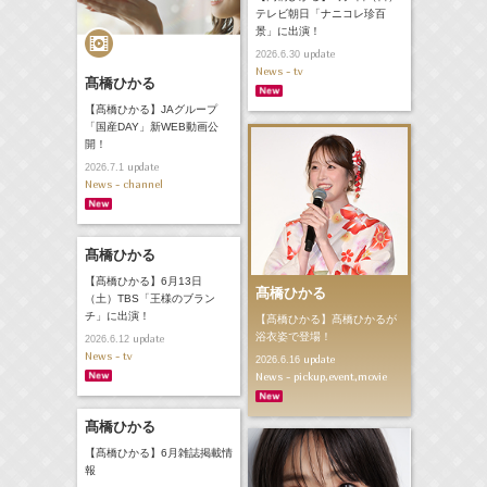
テレビ朝日「ナニコレ珍百
景」に出演！
update
2026.6.30
News - tv
髙橋ひかる
【髙橋ひかる】JAグループ
「国産DAY」新WEB動画公
開！
update
2026.7.1
News - channel
髙橋ひかる
【髙橋ひかる】6月13日
髙橋ひかる
（土）TBS「王様のブラン
チ」に出演！
【髙橋ひかる】髙橋ひかるが
浴衣姿で登場！
update
2026.6.12
News - tv
update
2026.6.16
News - pickup,event,movie
髙橋ひかる
【髙橋ひかる】6月雑誌掲載情
報