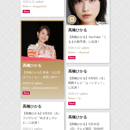
update
2026.6.12
News - magazine
髙橋ひかる
【髙橋ひかる】YouTube『く
るまの助手席』に出演！
update
2026.6.12
News - channel
髙橋ひかる
髙橋ひかる
【髙橋ひかる】映画「山口君
はワルくない」絶賛上映中！
【髙橋ひかる】6月9日（火）
関西テレビ『よ～いドン！』
update
2026.6.8
News - pickup,event,movie
に出演！
update
2026.6.5
News - tv
髙橋ひかる
【髙橋ひかる】6月2日（火）
髙橋ひかる
フジテレビ『めざましテレ
ビ』に出演！
【髙橋ひかる】5月31日
update
（日）テレビ朝日『EIGHT-
2026.6.1