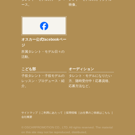
ース。
映像。
オスカー公式facebookペー
ジ
所属タレント・モデル日々の
活動。
こども部
オーディション
子役タレント・子役モデルの
タレント・モデルになりたい
レッスン・プロデュース・紹
方、随時受付中！応募資格、
介。
応募方法など。
サイトマップ
|
ご利用にあたって
|
採用情報
|
お仕事のご依頼はこちら
|
会社概要
© OSCARPROMOTION CO., LTD. All rights reserved. The material
on this site may not be reproduced, distributed,