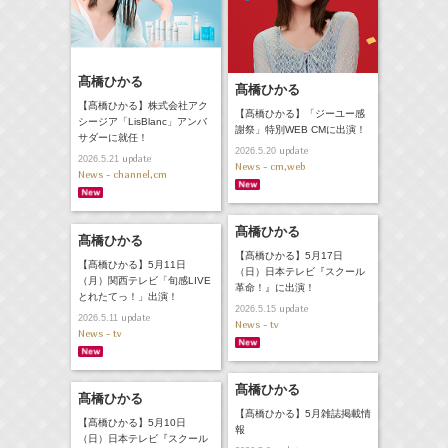
髙橋ひかる
髙橋ひかる
【髙橋ひかる】株式会社アク
【髙橋ひかる】「ジーユー感
シージア「LisBlanc」アンバ
謝祭」特別WEB CMに出演！
サダーに就任！
update
2026.5.20
update
2026.5.21
News - cm,web
News - channel,cm
髙橋ひかる
髙橋ひかる
【髙橋ひかる】5月17日
【髙橋ひかる】5月11日
（日）日本テレビ『スクール
（月）関西テレビ「旬感LIVE
革命！』に出演！
とれたてっ！」出演！
update
2026.5.15
update
2026.5.11
News - tv
News - tv
髙橋ひかる
髙橋ひかる
【髙橋ひかる】5月雑誌掲載情
【髙橋ひかる】5月10日
報
（日）日本テレビ『スクール