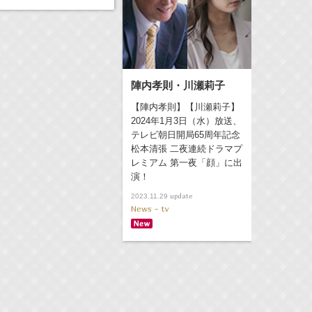
陣内孝則・川瀬莉子
【陣内孝則】【川瀬莉子】
2024年1月3日（水）放送、
テレビ朝日開局65周年記念
松本清張 二夜連続ドラマプ
レミアム 第一夜「顔」に出
演！
update
2023.11.29
News - tv