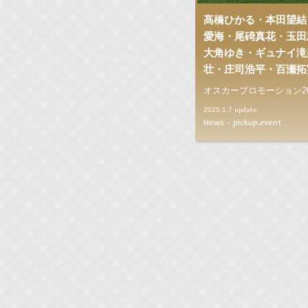
髙橋ひかる・本田望結
愛海・尾碕真花・玉田
大角ゆき・ギュナイ滝
壮・庄司浩平・百瀬拓
オスカープロモーション2
update
2025.1.7
News - pickup,event