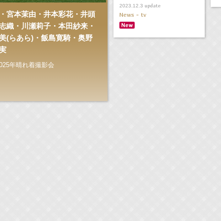
update
2023.12.3
・宮本茉由・井本彩花・井頭
News - tv
志織・川瀬莉子・本田紗来・
美(らあら)・飯島寛騎・奥野
実
025年晴れ着撮影会