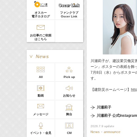
河北麻友子
Guest
22:00-
(
TV
)
オスカー
ファンクラブ
Tシャツが乾くまで
電子カタログ
Oscer Link
庄司浩平
お仕事のご依頼
はこちら
川瀬莉子が、建設業労働災
ーン」ポスターの表紙を飾
7月8日（水）からポスタ
> More
All
Pick up
す。
本日の出演
【建防災ホームページ】
htt
動画
お知らせ
５０音順
川瀬莉子
メッセージ
舞台
川瀬莉子 公式Instagra
update
2026.7.9
News - announce
イベント・会見
CM