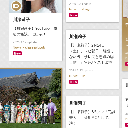
update
2025.3.3
News - stage
川瀬莉子
【川瀬莉子】YouTube「成
功の秘訣」に出演！
川瀬莉子
update
2025.4.17
【川瀬莉子】2月24日
News - channel,web
（土）テレビ朝日「離婚し
2
ない男―サレ夫と悪嫁の騙
N
し愛―」第6話ゲスト出演
update
2024.2.22
News - tv
川瀬莉子
【川瀬莉子】BSフジ「冗談
2
来人」に番組MCとして出
N
演！