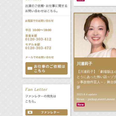
公式サービス
バラエティ
声優
All
TV
文化事業部
クリエイター
Radio
Web
誕生日 8/7
All
TV
川瀬莉子
あ
か
さ
【川瀬莉子】「劇場版ほ
た
な
は
Radio
Web
とうにあった怖い話～ゾ
ッ事故物件芸人～」舞台
ま
や
ら
拶
わ
update
2025.8.4
News - pickup,event,movie