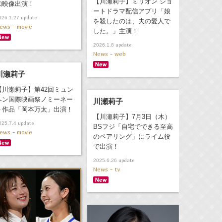
【川瀬莉子】ミリオン ショ
知映像出演！
ートドラマ配信アプリ「娘
update
026.1.27
を殺したのは、夫の愛人で
ews - movie
した。」主演！
update
2026.1.8
News - web
川瀬莉子
【川瀬莉子】第42回ミュン
ヘン国際映画祭ノミーネー
川瀬莉子
ト作品「岡本万太」出演！
【川瀬莉子】7月3日（木）
update
025.7.4
BSフジ「自宅でできる至高
ews - movie
のペアリング」にライム役
で出演！
update
2025.6.26
News - tv