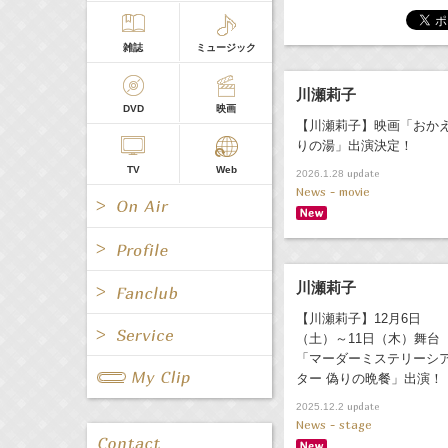
雑誌
ミュージック
川瀬莉子
DVD
映画
【川瀬莉子】映画「おか
りの湯」出演決定！
TV
Web
update
2026.1.28
News - movie
川瀬莉子
All
女優/タレント
【川瀬莉子】12月6日
All
TV
（土）～11日（木）舞台
「マーダーミステリーシ
All
Fanclub Page
ター 偽りの晩餐」出演！
グループ
歌手
Radio
Web
All
関連事業
update
2025.12.2
News - stage
男優/タレント
キャスター/レポーター