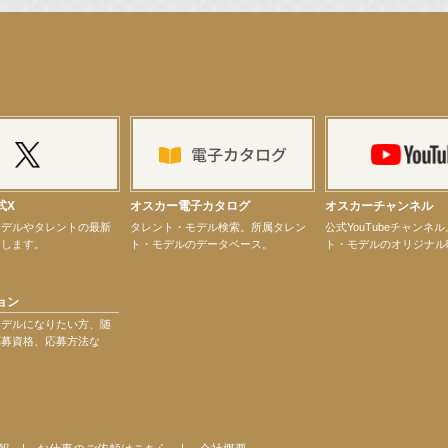
演決定！
ター昆虫展示イベント
ティバル」トークショーゲスト出演！
式X
オスカー電子カタログ
オスカーチャンネル
モデルやタレントの最新
タレント・モデル検索。所属タレン
公式YouTubeチャンネ
けします。
ト・モデルのデータベース。
ト・モデルのオリジナル
ョン
モデルになりたい方、随
応募資格、応募方法な
演決定！