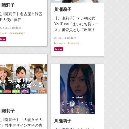
川瀬莉子
川瀬莉子
【川瀬莉子】名古屋市緑区
【川瀬莉子】テレ朝公式
PR大使に就任！
YouTube「まいにち賞レー
update
026.3.23
ス」審査員として出演！
ews - announce
update
2026.3.4
News - channel
川瀬莉子
【川瀬莉子】「大妻女子大
川瀬莉子
学」共生デザイン学科の告