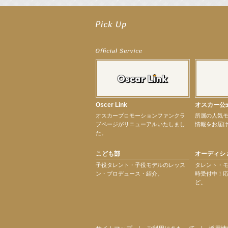
【工藤綾乃】8月7日（金）スタート FOD SHORT『女優は毛穴まで嘘をつく』出
【笛木優子】8月13日（木）ドラマ『大空港〜GATE24〜』ゲスト出演決定！
【前川泰之】舞台「グレンギャリー・グレンロス」公演詳細解禁！
【武井咲】ENFÖLD 2026 PF/FW archetypeに登場！
【elfin’】7thシングル『全世界』がFMたいはくでO.A.決定♪
【elfin’】7thシングル『全世界』がFM-UUでO.A.決定♪
【elfin’】8月16日（日）「全世界」発売記念イベント決定！
【elfin’】7thシングル『全世界』がFM TANABEでO.A.決定♪
【昆虫ハンター牧田習】宝塚市立手塚治虫記念館トークショー＆宝塚文化芸術セン
【昆虫ハンター牧田習】8月13日（木）プライムツリー赤池「ふれあい昆虫フェス
Oscer Link
オスカー公
【井頭愛海】『小さなお葬式』TV-CM出演！
オスカープロモーションファンクラ
所属の人気
【定本楓馬】WEB DIGVII 連載企画『東京23時』に登場！
ブページがリニューアルいたしまし
情報をお届
【髙橋ひかる】7月雑誌掲載情報
た。
【elfin’】7thシングル『全世界』がFMふくろうでパワープレイO.A.決定
【上戸彩】「サントリードリームマッチ2026」 始球式
こども部
オーディシ
【上戸彩】サントリー「−196」新CM出演！
【elfin’】【小倉舞子】8月9日（日）「MxM’s produce event vol.14」に出演決定！
子役タレント・子役モデルのレッス
タレント・
ン・プロデュース・紹介。
時受付中！
【elfin’】【辻美優】8月28日（金）「辻美優(elfin’)グレイテスト・ショー」に出
ど。
【elfin’】9月27日（日）「Beauty Voice Theater Reboot Vol.3」開催決定！
【本田紗来】「Ray」9月号発売中！
次のページへ