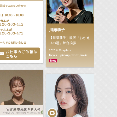
川瀬莉子
【川瀬莉子】映画「おかえ
りの湯」舞台挨拶
update
2026.6.30
News - pickup,event,movie