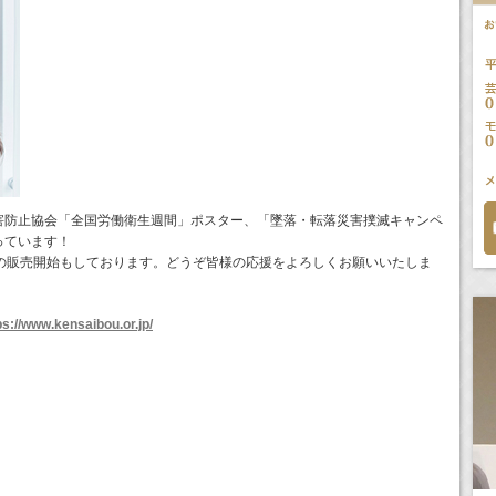
害防止協会「全国労働衛生週間」ポスター、「墜落・転落災害撲滅キャンペ
っています！
ーの販売開始もしております。どうぞ皆様の応援をよろしくお願いいたしま
ps://www.kensaibou.or.jp/
m