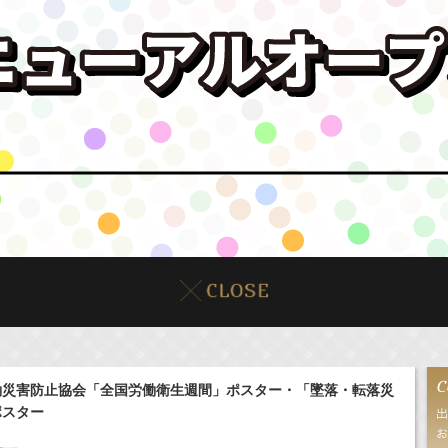
働災害防止協会「全国労働衛生週間」ポスター・「墜落・転落災
ポスター