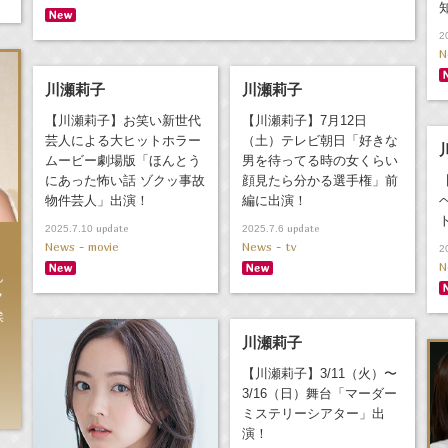
2
N
川瀬莉子
川瀬莉子
【川瀬莉子】お笑い新世代
【川瀬莉子】7月12日
芸人による大ヒットホラー
（土）テレビ朝日「好きな
ムービー劇場版「ほんとう
男を待ってる時の女くらい
にあった怖い話 ゾクッ事故
顔見たら分かる選手権」前
物件芸人」出演！
編に出演！
update
update
2025.7.10
2025.7.6
News - movie
News - tv
2
N
ん
ク
挨
川瀬莉子
【川瀬莉子】3/11（火）〜
3/16（日）舞台「マーダー
ミステリーシアター」出
演！