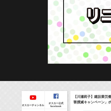
Regular
本日の出演情報
イベント
【川瀬莉子】建設業労
CLIP
8/7(Fri)
販売情報
害撲滅キャンペーン」
オスカー公式
17:10-17:30
(
Radio
)
オスカーチャンネル
facebook
河北麻友子のマユコレ！