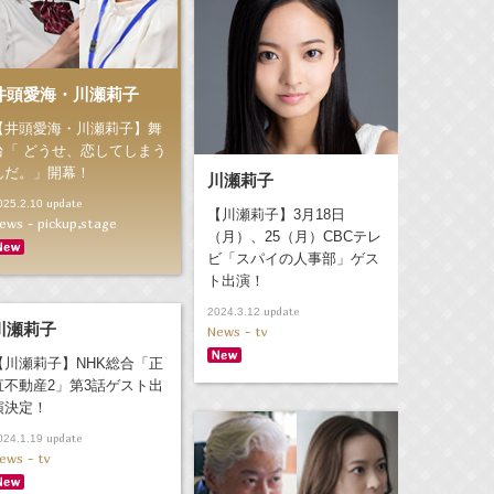
井頭愛海・川瀬莉子
【井頭愛海・川瀬莉子】舞
台「 どうせ、恋してしまう
んだ。」開幕！
川瀬莉子
update
025.2.10
【川瀬莉子】3月18日
ews - pickup,stage
（月）、25（月）CBCテレ
ビ「スパイの人事部」ゲス
ト出演！
update
2024.3.12
川瀬莉子
News - tv
【川瀬莉子】NHK総合「正
直不動産2」第3話ゲスト出
演決定！
update
024.1.19
ews - tv