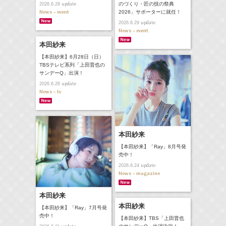
update
のづくり・匠の技の祭典
2026.6.29
News - event
2026」サポーターに就任！
update
2026.6.29
News - event
本田紗来
【本田紗来】6月28日（日）
TBSテレビ系列「上田晋也の
サンデーQ」出演！
update
2026.6.26
News - tv
本田紗来
【本田紗来】「Ray」8月号発
売中！
update
2026.6.24
News - magazine
本田紗来
本田紗来
【本田紗来】「Ray」7月号発
売中！
【本田紗来】TBS「上田晋也