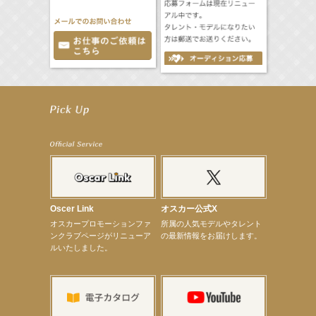
【立石晴香】舞台「ネズミ狩り」出演決定！
【立石晴香】8月12日（水）「全スーパー戦隊展 大阪会場」 特別企画 出演決定！
【昆虫ハンター牧田習】MARK IS 葛飾かなまち「キッズアライズ 昆虫ふしぎ発見隊」
【飯塚萌木】8月8日（土）～ ミュージカル「GHOST」出演！
【髙橋ひかる】8月雑誌掲載情報
【井頭愛海】『NEXCO西日本』TV-CM開始
【工藤綾乃】8月7日（金）スタート FOD SHORT『女優は毛穴まで嘘をつく』出演決定！
【笛木優子】8月13日（木）ドラマ『大空港〜GATE24〜』ゲスト出演決定！
【前川泰之】舞台「グレンギャリー・グレンロス」公演詳細解禁！
【武井咲】ENFÖLD 2026 PF/FW archetypeに登場！
【elfin’】7thシングル『全世界』がFMたいはくでO.A.決定♪
Oscer Link
オスカー公式X
【elfin’】7thシングル『全世界』がFM-UUでO.A.決定♪
オスカープロモーションファ
所属の人気モデルやタレント
【elfin’】8月16日（日）「全世界」発売記念イベント決定！
ンクラブページがリニューア
の最新情報をお届けします。
【elfin’】7thシングル『全世界』がFM TANABEでO.A.決定♪
ルいたしました。
【昆虫ハンター牧田習】宝塚市立手塚治虫記念館トークショー＆宝塚文化芸術センター昆虫展示イ
ベント
【昆虫ハンター牧田習】8月13日（木）プライムツリー赤池「ふれあい昆虫フェスティバル」トーク
ショーゲスト出演！
【井頭愛海】『小さなお葬式』TV-CM出演！
【定本楓馬】WEB DIGVII 連載企画『東京23時』に登場！