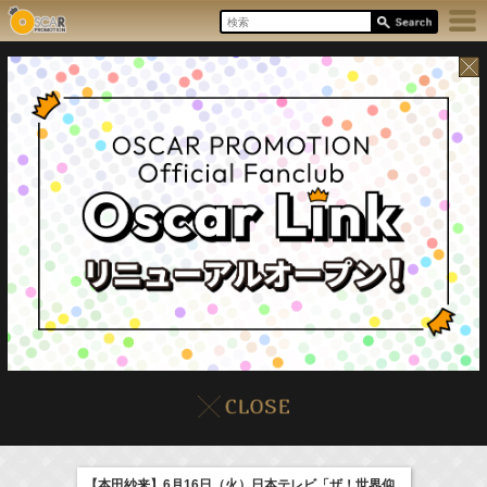
8/10(Mon)
イベント
販売情報
本日の出演情報
【本田紗来】6月16日（火）日本テレビ「ザ！世界仰