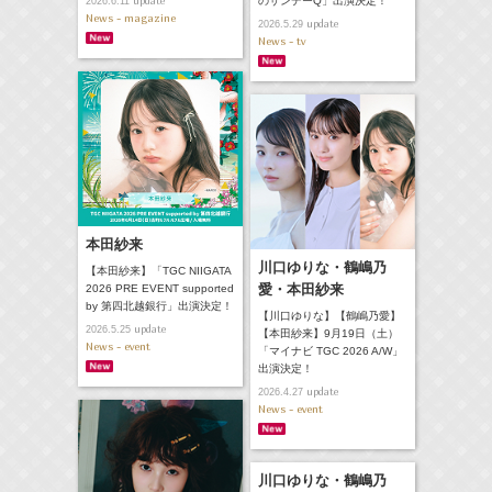
のサンデーQ」出演決定！
update
2026.6.11
News - magazine
update
2026.5.29
News - tv
本田紗来
川口ゆりな・鶴嶋乃
【本田紗来】「TGC NIIGATA
愛・本田紗来
2026 PRE EVENT supported
by 第四北越銀行」出演決定！
【川口ゆりな】【鶴嶋乃愛】
update
2026.5.25
【本田紗来】9月19日（土）
News - event
「マイナビ TGC 2026 A/W」
出演決定！
update
2026.4.27
News - event
川口ゆりな・鶴嶋乃