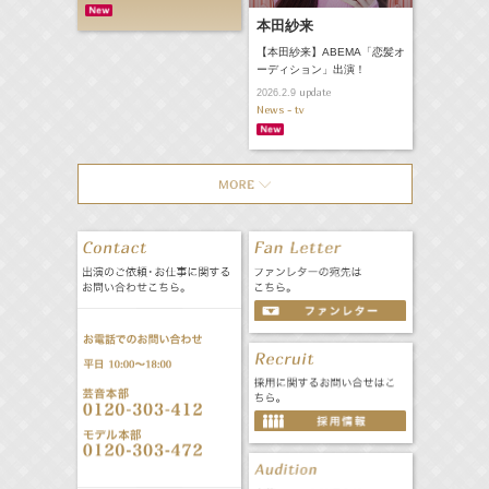
本田紗来
【本田紗来】ABEMA「恋髪オ
ーディション」出演！
update
2026.2.9
News - tv