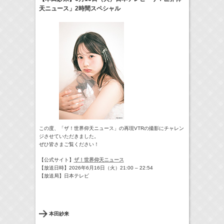
天ニュース」2時間スペシャル
22:00-
GTO
及川桃利
(
TV
)
> More
この度、「ザ！世界仰天ニュース」の再現VTRの撮影にチャレン
ジさせていただきました。
ぜひ皆さまご覧ください！
【公式サイト】
ザ！世界仰天ニュース
【放送日時】2026年6月16日（火）21:00 – 22:54
【放送局】日本テレビ
本田紗来