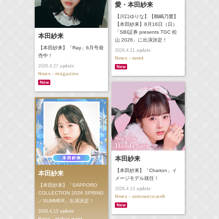
愛・本田紗来
【川口ゆりな】【鶴嶋乃愛】
【本田紗来】8月16日（日）
「SBI証券 presents TGC 松
本田紗来
山 2026」に出演決定！
【本田紗来】「Ray」6月号発
update
2026.4.21
売中！
News - event
update
2026.4.27
News - magazine
本田紗来
【本田紗来】「Charton」イ
本田紗来
メージモデル就任！
【本田紗来】「SAPPORO
update
2026.4.13
COLLECTION 2026 SPRING
News - announce,web
／SUMMER」出演決定！
update
2026.4.13
News - pickup,event