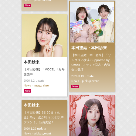
本田望結・本田紗来
【本田望結・本田紗来】「ワ
ンダリア横浜 Supported by
本田紗来
Umios」メディア発表・内覧
【本田紗来】「VOCE」4月号
会に登壇！
発売中
update
2026.3.19
News - pickup,event
update
2026.3.2
News - magazine
本田紗来
【本田紗来】3月20日（祝・
金）Ray「恋が叶う♡沼力UP
ファンミ」出演決定！
update
2026.1.29
News - pickup,event