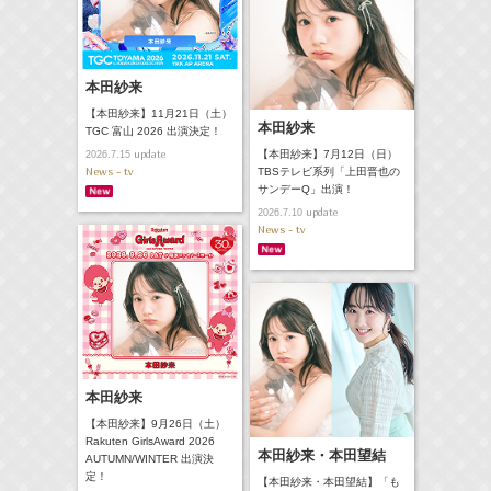
本田紗来
【本田紗来】11月21日（土）
本田紗来
TGC 富山 2026 出演決定！
update
【本田紗来】7月12日（日）
2026.7.15
News - tv
TBSテレビ系列「上田晋也の
サンデーQ」出演！
update
2026.7.10
News - tv
本田紗来
【本田紗来】9月26日（土）
Rakuten GirlsAward 2026
本田紗来・本田望結
AUTUMN/WINTER 出演決
定！
【本田紗来・本田望結】「も