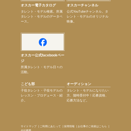
【髙橋ひかる】7月雑誌掲載情報
オスカー電子カタログ
オスカーチャンネル
【elfin’】7thシングル『全世界』がFMふくろうでパワープレイO.A.決定
次のページへ
タレント・モデル検索。所属
公式YouTubeチャンネル。タ
タレント・モデルのデータベ
レント・モデルのオリジナル
ース。
映像。
オスカー公式facebookペー
ジ
所属タレント・モデル日々の
活動。
こども部
オーディション
子役タレント・子役モデルの
タレント・モデルになりたい
レッスン・プロデュース・紹
方、随時受付中！応募資格、
介。
応募方法など。
サイトマップ
|
ご利用にあたって
|
採用情報
|
お仕事のご依頼はこちら
|
会社概要