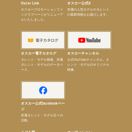
【elfin’】7thシングル『全世界』がFMたいはくでO.A.決定♪
Oscer Link
オスカー公式X
【elfin’】7thシングル『全世界』がFM-UUでO.A.決定♪
オスカープロモーションファ
所属の人気モデルやタレント
【elfin’】8月16日（日）「全世界」発売記念イベント決定！
ンクラブページがリニューア
の最新情報をお届けします。
【elfin’】7thシングル『全世界』がFM TANABEでO.A.決定♪
ルいたしました。
【昆虫ハンター牧田習】宝塚市立手塚治虫記念館トークショー＆宝塚文化芸術センター昆虫展示イ
ベント
【昆虫ハンター牧田習】8月13日（木）プライムツリー赤池「ふれあい昆虫フェスティバル」トーク
ショーゲスト出演！
【井頭愛海】『小さなお葬式』TV-CM出演！
【定本楓馬】WEB DIGVII 連載企画『東京23時』に登場！
【髙橋ひかる】7月雑誌掲載情報
オスカー電子カタログ
オスカーチャンネル
【elfin’】7thシングル『全世界』がFMふくろうでパワープレイO.A.決定
次のページへ
タレント・モデル検索。所属
公式YouTubeチャンネル。タ
タレント・モデルのデータベ
レント・モデルのオリジナル
ース。
映像。
オスカー公式facebookペー
ジ
所属タレント・モデル日々の
活動。