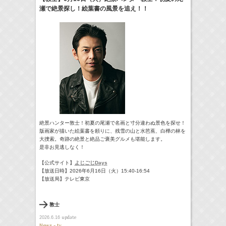
瀬で絶景探し！絵葉書の風景を追え！！
22:00-
GTO
及川桃利
(
TV
)
> More
絶景ハンター敦士！初夏の尾瀬で名画と寸分違わぬ景色を探せ！
版画家が描いた絵葉書を頼りに、残雪の山と水芭蕉、白樺の林を
大捜索。奇跡の絶景と絶品ご褒美グルメも堪能します。
是非お見逃しなく！
【公式サイト】
よじごじDays
【放送日時】2026年6月16日（火）15:40-16:54
【放送局】テレビ東京
敦士
update
2026.6.16
News - tv