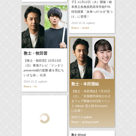
子】11月12日（火）開催！岐
阜県立各務原西高等学校PTA
特別授業「未来への”カギ”見つ
け」に登壇！
update
2024.10.31
News - event
敦士・牧田習
【敦士・牧田習】10月13日
（日）東海テレビ「リンタツ
presents緑の楽園-森を育むち
いさな命-」出演
update
2024.10.11
敦士・本田望結
News - tv
【敦士・本田望結】7月20日
（土）「全国都市緑化かわさ
きフェア開催100日前イベン
ト tribute 花と緑 Encount」
に出席！
update
2024.7.3
News - pickup,event
敦士 (blog)