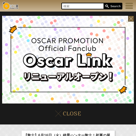
8/10(Mon)
イベント
販売情報
本日の出演情報
【敦士】6月16日（火）絶景ハンター敦士！初夏の尾