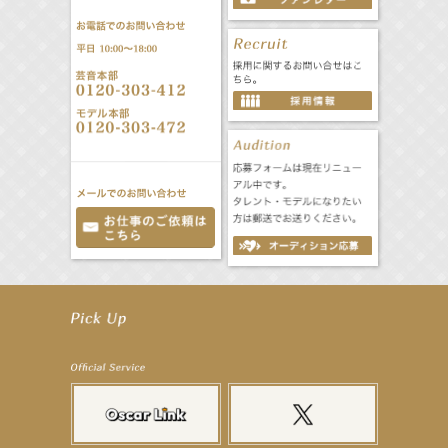
【立石晴香】舞台「ネズミ狩り」出演決定！
【立石晴香】8月12日（水）「全スーパー戦隊展 大阪会場」 特別企画 出演決定！
【昆虫ハンター牧田習】MARK IS 葛飾かなまち「キッズアライズ 昆虫ふしぎ発見隊」
【飯塚萌木】8月8日（土）～ ミュージカル「GHOST」出演！
【髙橋ひかる】8月雑誌掲載情報
【井頭愛海】『NEXCO西日本』TV-CM開始
【工藤綾乃】8月7日（金）スタート FOD SHORT『女優は毛穴まで嘘をつく』出演決定！
【笛木優子】8月13日（木）ドラマ『大空港〜GATE24〜』ゲスト出演決定！
【前川泰之】舞台「グレンギャリー・グレンロス」公演詳細解禁！
【武井咲】ENFÖLD 2026 PF/FW archetypeに登場！