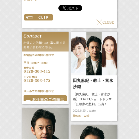
田丸麻紀・敦士・富永
沙織
【田丸麻紀・敦士・富永沙
織】TEPCOショートドラマ
「江根家の悲劇」出演！
update
2026.6.25
News - web