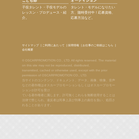
こども部
オーディション
子役タレント・子役モデルの
タレント・モデルになりたい
レッスン・プロデュース・紹
方、随時受付中！応募資格、
介。
応募方法など。
サイトマップ
|
ご利用にあたって
|
採用情報
|
お仕事のご依頼はこちら
|
会社概要
© OSCARPROMOTION CO., LTD. All rights reserved. The material
on this site may not be reproduced, distributed,
transmitted, cached or otherwise used, except with the prior
permission of OSCARPROMOTION CO., LTD.
当サイトのコンテンツ、ドキュメント、データ、画像、映像、音声
などの著作権はオスカープロモーションもしくはオスカープロモー
ションが許可を受け
ている著作権者に属します。許可無くこれらを無断使用することは
法律で禁じられ、違反者は民事上及び刑事上の責任を負い、処罰さ
れることがあります。