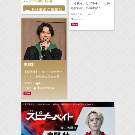
『今夜もシリアルキラーと待
ち合わせ』出演決定！
update
2026.6.9
News - tv
奥野壮
【奥野壮】ドラマ『スピナー
ベイト』制作発表記者会見
update
2026.6.3
News - pickup,event,tv