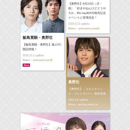
【奥野壮】9月23日（月・
祝）「好きやねんけどどうや
ろか」Blu-ray&DVD発売記念
イベントに登壇決定！
update
2024.8.22
News - announce,event
飯島寛騎・奥野壮
【飯島寛騎・奥野壮】個人FC
開設情報！
update
2024.10.2
News - announce,web
奥野壮
【奥野壮】「コスメティッ
ク・プレイラバー」制作発表
update
2024.8.6
News - pickup,event,tv