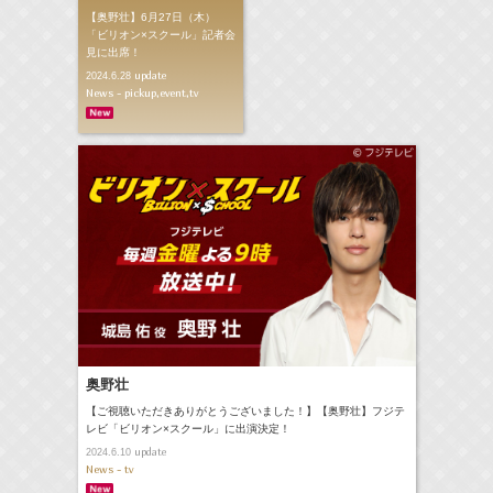
【奥野壮】6月27日（木）
「ビリオン×スクール」記者会
見に出席！
update
2024.6.28
News - pickup,event,tv
奥野壮
【ご視聴いただきありがとうございました！】【奥野壮】フジテ
レビ「ビリオン×スクール」に出演決定！
update
2024.6.10
News - tv