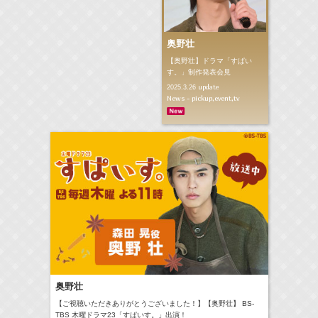
奥野壮
【奥野壮】ドラマ「すぱい
す。」制作発表会見
update
2025.3.26
News - pickup,event,tv
奥野壮
【ご視聴いただきありがとうございました！】【奥野壮】 BS-
TBS 木曜ドラマ23「すぱいす。」出演！