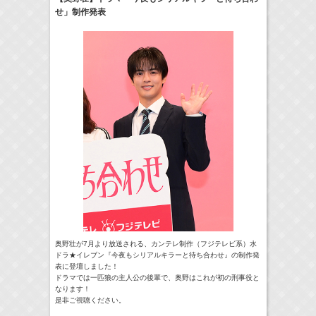
せ」制作発表
17:10-17:30
河北麻友子のマユコレ！
河北麻友子
(
Radio
)
22:00-
Tシャツが乾くまで
庄司浩平
(
TV
)
> More
奥野壮が7月より放送される、カンテレ制作（フジテレビ系）水
ドラ★イレブン『今夜もシリアルキラーと待ち合わせ』の制作発
表に登壇しました！
ドラマでは一匹狼の主人公の後輩で、奥野はこれが初の刑事役と
なります！
是非ご視聴ください。