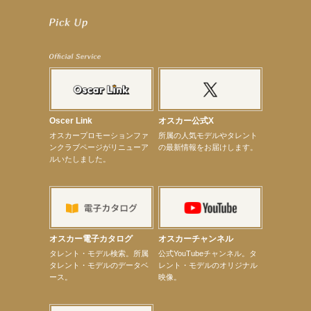
【工藤綾乃】8月7日（金）スタート FOD SHORT『女優は毛穴まで嘘をつく』出演決定！
【笛木優子】8月13日（木）ドラマ『大空港〜GATE24〜』ゲスト出演決定！
【前川泰之】舞台「グレンギャリー・グレンロス」公演詳細解禁！
【武井咲】ENFÖLD 2026 PF/FW archetypeに登場！
【elfin’】7thシングル『全世界』がFMたいはくでO.A.決定♪
【elfin’】7thシングル『全世界』がFM-UUでO.A.決定♪
【elfin’】8月16日（日）「全世界」発売記念イベント決定！
【elfin’】7thシングル『全世界』がFM TANABEでO.A.決定♪
【昆虫ハンター牧田習】宝塚市立手塚治虫記念館トークショー＆宝塚文化芸術センター昆虫展示イ
ベント
【昆虫ハンター牧田習】8月13日（木）プライムツリー赤池「ふれあい昆虫フェスティバル」トーク
Oscer Link
オスカー公式X
ショーゲスト出演！
オスカープロモーションファ
所属の人気モデルやタレント
【井頭愛海】『小さなお葬式』TV-CM出演！
ンクラブページがリニューア
の最新情報をお届けします。
【定本楓馬】WEB DIGVII 連載企画『東京23時』に登場！
ルいたしました。
【髙橋ひかる】7月雑誌掲載情報
【elfin’】7thシングル『全世界』がFMふくろうでパワープレイO.A.決定
【上戸彩】「サントリードリームマッチ2026」 始球式
【上戸彩】サントリー「−196」新CM出演！
【elfin’】【小倉舞子】8月9日（日）「MxM’s produce event vol.14」に出演決定！
【elfin’】【辻美優】8月28日（金）「辻美優(elfin’)グレイテスト・ショー」に出演決定！
【elfin’】9月27日（日）「Beauty Voice Theater Reboot Vol.3」開催決定！
オスカー電子カタログ
オスカーチャンネル
【本田紗来】「Ray」9月号発売中！
次のページへ
タレント・モデル検索。所属
公式YouTubeチャンネル。タ
タレント・モデルのデータベ
レント・モデルのオリジナル
ース。
映像。