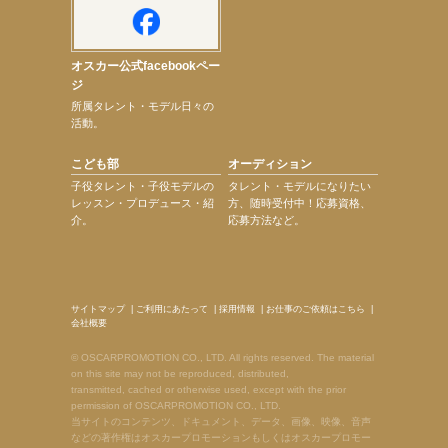
オスカー公式facebookペー
ジ
所属タレント・モデル日々の
活動。
こども部
オーディション
子役タレント・子役モデルの
タレント・モデルになりたい
レッスン・プロデュース・紹
方、随時受付中！応募資格、
介。
応募方法など。
サイトマップ
|
ご利用にあたって
|
採用情報
|
お仕事のご依頼はこちら
|
会社概要
© OSCARPROMOTION CO., LTD. All rights reserved. The material
on this site may not be reproduced, distributed,
transmitted, cached or otherwise used, except with the prior
permission of OSCARPROMOTION CO., LTD.
当サイトのコンテンツ、ドキュメント、データ、画像、映像、音声
などの著作権はオスカープロモーションもしくはオスカープロモー