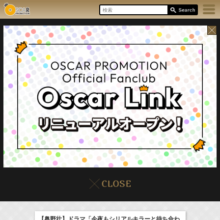
8/7(Fri)
イベント
販売情報
本日の出演情報
【奥野壮】ドラマ「今夜もシリアルキラーと待ち合わ