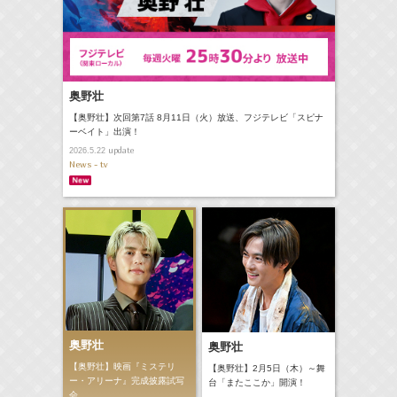
奥野壮
【奥野壮】次回第7話 8月11日（火）放送、フジテレビ「スピナ
ーベイト」出演！
update
2026.5.22
News - tv
奥野壮
奥野壮
【奥野壮】映画『ミステリ
【奥野壮】2月5日（木）～舞
ー・アリーナ』完成披露試写
台「またここか」開演！
会