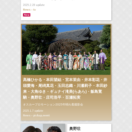
update
2025.2.28
News - tv
髙橋ひかる・本田望結・宮本茉由・井本彩花・井
頭愛海・尾碕真花・玉田志織・川瀬莉子・本田紗
来・大角ゆき・ギュナイ滝美(らあら)・飯島寛
騎・奥野壮・庄司浩平・百瀬拓実
オスカープロモーション2025年晴れ着撮影会
update
2025.1.7
News - pickup,event
奥野壮