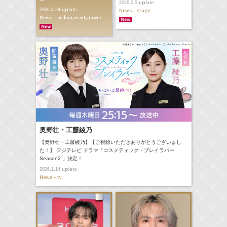
update
2026.2.5
update
2026.4.24
News - stage
News - pickup,event,movie
奥野壮・工藤綾乃
【奥野壮・工藤綾乃】【ご視聴いただきありがとうございまし
た！】 フジテレビ ドラマ「コスメティック・プレイラバー
Season2 」決定！
update
2026.1.14
News - tv