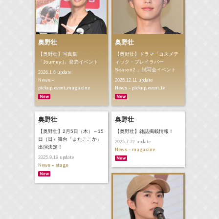
奥野壮
奥野壮
【奥野壮】写真集
【奥野壮】ドラマ「コスメテ
「Journey:)」発売イベント
ィック・プレイラバー
Season2 」試写会イベント
update
2026.1.6
News -
update
2025.12.11
pickup,event,magazine
News - pickup,event,tv
奥野壮
奥野壮
【奥野壮】2月5日（木）～15
【奥野壮】雑誌掲載情報！
日（日）舞台「またここか」
update
2025.7.22
出演決定！
News - magazine
update
2025.9.19
News - stage