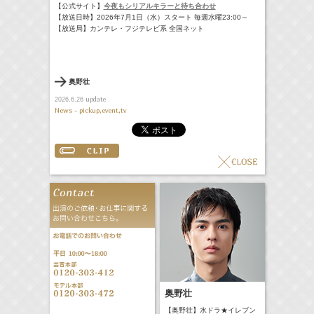
【公式サイト】
今夜もシリアルキラーと待ち合わせ
【放送日時】2026年7月1日（水）スタート 毎週水曜23:00～
【放送局】カンテレ・フジテレビ系 全国ネット
奥野壮
update
2026.6.26
News - pickup,event,tv
奥野壮
【奥野壮】水ドラ★イレブン