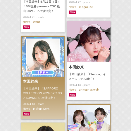
【本田紗来】8月16日（日）
update
2026.4.27
「SBI証券 presents TGC 松
News - magazine
山 2026」に出演決定！
update
2026.4.21
News - event
本田紗来
【本田紗来】「Charton」イ
メージモデル就任！
本田紗来
update
2026.4.13
【本田紗来】「SAPPORO
News - announce,web
COLLECTION 2026 SPRING
／SUMMER」出演決定！
update
2026.4.13
News - pickup,event