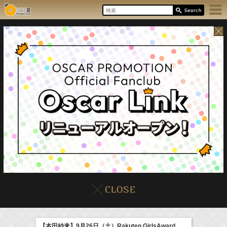
8/6(Thu)
イベント
販売情報
本日の出演情報
【本田紗来】9月26日（土）Rakuten GirlsAward