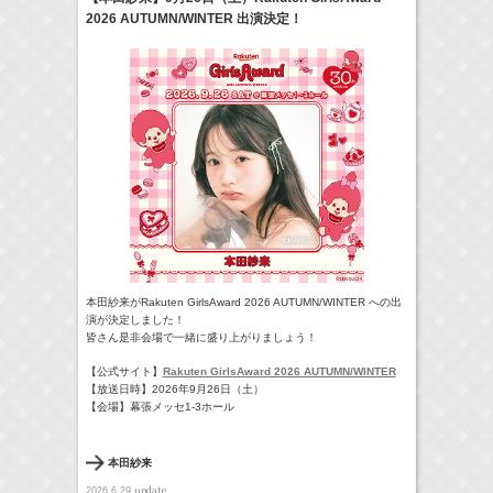
2026 AUTUMN/WINTER 出演決定！
24:00-24:30
一緒にごはんをたべるだけ
真矢ミキ
(
TV
)
> More
本田紗来がRakuten GirlsAward 2026 AUTUMN/WINTER への出
演が決定しました！
皆さん是非会場で一緒に盛り上がりましょう！
【公式サイト】
Rakuten GirlsAward 2026 AUTUMN/WINTER
【放送日時】2026年9月26日（土）
【会場】幕張メッセ1-3ホール
本田紗来
update
2026.6.29