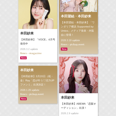
本田望結・本田紗来
【本田望結・本田紗来】「ワ
ンダリア横浜 Supported by
Umios」メディア発表・内覧
本田紗来
会に登壇！
【本田紗来】「VOCE」4月号
update
2026.3.19
発売中
News - pickup,event
update
2026.3.2
News - magazine
本田紗来
【本田紗来】3月20日（祝・
金）Ray「恋が叶う♡沼力UP
ファンミ」出演決定！
update
2026.1.29
News - pickup,event
本田紗来
【本田紗来】ABEMA「恋髪オ
ーディション」出演！
update
2026.2.9