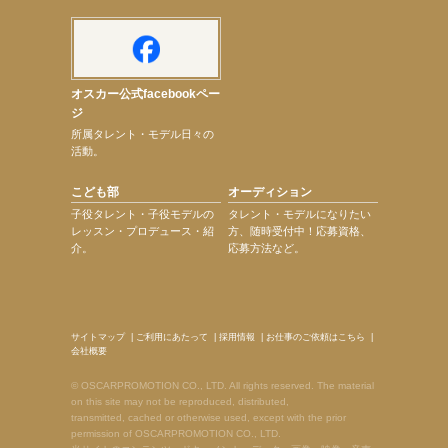
オスカー公式facebookペー
ジ
所属タレント・モデル日々の
活動。
こども部
オーディション
子役タレント・子役モデルの
タレント・モデルになりたい
レッスン・プロデュース・紹
方、随時受付中！応募資格、
介。
応募方法など。
サイトマップ
|
ご利用にあたって
|
採用情報
|
お仕事のご依頼はこちら
|
会社概要
© OSCARPROMOTION CO., LTD. All rights reserved. The material
on this site may not be reproduced, distributed,
transmitted, cached or otherwise used, except with the prior
permission of OSCARPROMOTION CO., LTD.