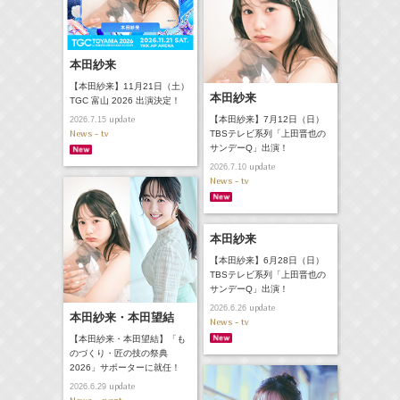
本田紗来
【本田紗来】11月21日（土）
本田紗来
TGC 富山 2026 出演決定！
update
【本田紗来】7月12日（日）
2026.7.15
News - tv
TBSテレビ系列「上田晋也の
サンデーQ」出演！
update
2026.7.10
News - tv
本田紗来
【本田紗来】6月28日（日）
TBSテレビ系列「上田晋也の
サンデーQ」出演！
update
2026.6.26
本田紗来・本田望結
News - tv
【本田紗来・本田望結】「も
のづくり・匠の技の祭典
2026」サポーターに就任！
update
2026.6.29