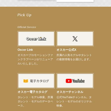
【笛木優子】9月13日（木）ドラマ『大空港〜GATE24〜』ゲスト出演決定！
【前川泰之】舞台「グレンギャリー・グレンロス」公演詳細解禁！
【武井咲】ENFÖLD 2026 PF/FW archetypeに登場！
【elfin’】7thシングル『全世界』がFMたいはくでO.A.決定♪
【elfin’】7thシングル『全世界』がFM-UUでO.A.決定♪
【elfin’】8月16日（日）「全世界」発売記念イベント決定！
【elfin’】7thシングル『全世界』がFM TANABEでO.A.決定♪
【昆虫ハンター牧田習】宝塚市立手塚治虫記念館トークショー＆宝塚文化芸術センター昆虫展示イ
ベント
【昆虫ハンター牧田習】8月13日（木）プライムツリー赤池「ふれあい昆虫フェスティバル」トーク
ショーゲスト出演！
Oscer Link
オスカー公式X
【井頭愛海】『小さなお葬式』TV-CM出演！
オスカープロモーションファ
所属の人気モデルやタレント
【定本楓馬】WEB DIGVII 連載企画『東京23時』に登場！
ンクラブページがリニューア
の最新情報をお届けします。
【髙橋ひかる】7月雑誌掲載情報
ルいたしました。
【elfin’】7thシングル『全世界』がFMふくろうでパワープレイO.A.決定
【上戸彩】「サントリードリームマッチ2026」 始球式
【上戸彩】サントリー「−196」新CM出演！
【elfin’】【小倉舞子】8月9日（日）「MxM’s produce event vol.14」に出演決定！
【elfin’】【辻美優】8月28日（金）「辻美優(elfin’)グレイテスト・ショー」に出演決定！
【elfin’】9月27日（日）「Beauty Voice Theater Reboot Vol.3」開催決定！
【本田紗来】「Ray」9月号発売中！
オスカー電子カタログ
オスカーチャンネル
【宇垣美里】「マンガ【推しの子】展‐星のキセキ‐」オープニングイベント
次のページへ
タレント・モデル検索。所属
公式YouTubeチャンネル。タ
タレント・モデルのデータベ
レント・モデルのオリジナル
ース。
映像。