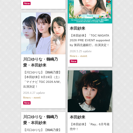
本田紗来
【本田紗来】「TGC NIIGATA
2026 PRE EVENT supported
by 第四北越銀行」出演決定！
update
2026.5.25
News - event
川口ゆりな・鶴嶋乃
愛・本田紗来
【川口ゆりな】【鶴嶋乃愛】
【本田紗来】9月19日（土）
「マイナビ TGC 2026 A/W」
出演決定！
update
2026.4.27
News - event
川口ゆりな・鶴嶋乃
本田紗来
愛・本田紗来
【本田紗来】「Ray」6月号発
売中！
【川口ゆりな】【鶴嶋乃愛】