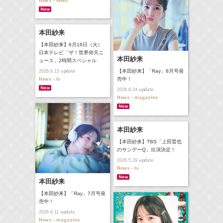
News - event
本田紗来
【本田紗来】6月16日（火）
日本テレビ「ザ！世界仰天ニ
本田紗来
ュース」2時間スペシャル
update
【本田紗来】「Ray」8月号発
2026.6.15
News - tv
売中！
update
2026.6.24
News - magazine
本田紗来
【本田紗来】TBS「上田晋也
のサンデーQ」出演決定！
update
2026.5.29
News - tv
本田紗来
【本田紗来】「Ray」7月号発
売中！
update
2026.6.11
News - magazine