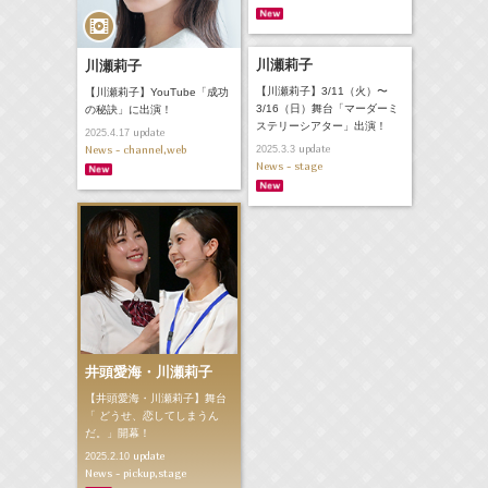
川瀬莉子
川瀬莉子
【川瀬莉子】3/11（火）〜
【川瀬莉子】YouTube「成功
3/16（日）舞台「マーダーミ
の秘訣」に出演！
ステリーシアター」出演！
update
2025.4.17
update
News - channel,web
2025.3.3
News - stage
井頭愛海・川瀬莉子
【井頭愛海・川瀬莉子】舞台
「 どうせ、恋してしまうん
だ。」開幕！
update
2025.2.10
News - pickup,stage