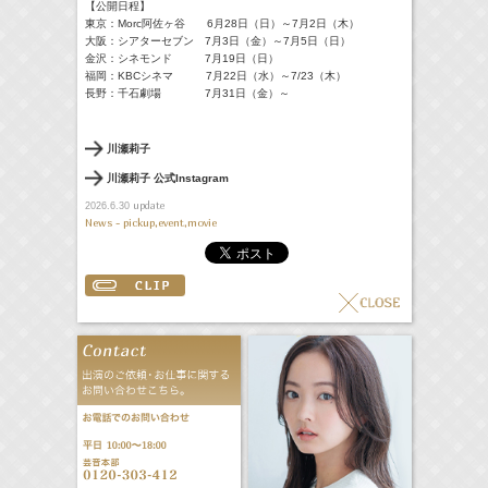
【公開日程】
東京：Morc阿佐ヶ谷 6月28日（日）～7月2日（木）
大阪：シアターセブン 7月3日（金）～7月5日（日）
金沢：シネモンド 7月19日（日）
福岡：KBCシネマ 7月22日（水）～7/23（木）
長野：千石劇場 7月31日（金）～
川瀬莉子
川瀬莉子 公式Instagram
update
2026.6.30
News - pickup,event,movie