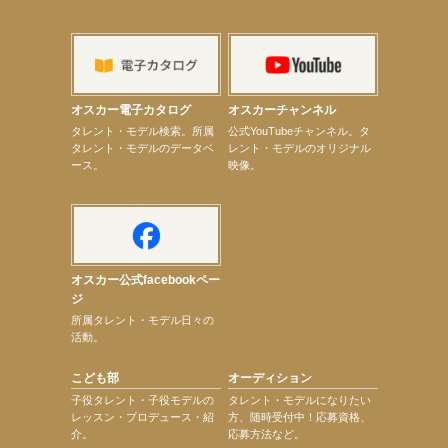
【上戸彩】「サントリードリームマッチ2026」 始球式
【上戸彩】サントリー「−196」新CM出演！
【elfin’】【小倉舞子】8月9日（日）「MxM’s produce event vol.14」に出演決定！
【elfin’】【辻美優】8月28日（金）「辻美優(elfin’)グレイテスト・ショー」に出演決定！
【elfin’】9月27日（日）「Beauty Voice Theater Reboot Vol.3」開催決定！
【本田紗来】「Ray」9月号発売中！
オスカー電子カタログ
オスカーチャンネル
【宇垣美里】「マンガ【推しの子】展‐星のキセキ‐」オープニングイベント
次のページへ
タレント・モデル検索。所属
公式YouTubeチャンネル。タ
タレント・モデルのデータベ
レント・モデルのオリジナル
ース。
映像。
オスカー公式facebookペー
ジ
所属タレント・モデル日々の
活動。
こども部
オーディション
子役タレント・子役モデルの
タレント・モデルになりたい
レッスン・プロデュース・紹
方、随時受付中！応募資格、
介。
応募方法など。