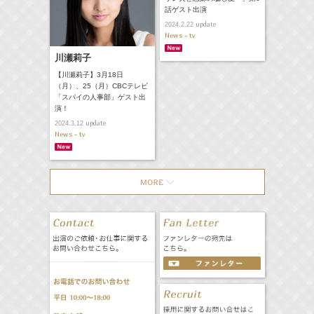
話ゲスト出演
update
2024.2.22
News - tv
川瀬莉子
【川瀬莉子】3月18日
（月）、25（月）CBCテレビ
「スパイの人事部」ゲスト出
演！
update
2024.3.12
News - tv