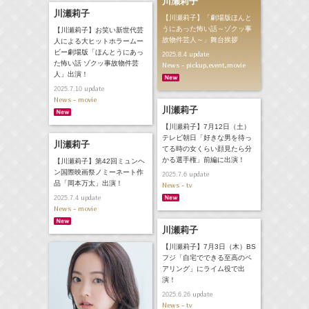
川瀬莉子
川瀬莉子
【川瀬莉子】「劇場版ほんと
うにあった怖い話～ゾクッ事
【川瀬莉子】お笑い新世代芸
故物件芸人～」舞台挨拶
人による大ヒットホラームー
ビー劇場版「ほんとうにあっ
update
2025.8.4
た怖い話 ゾクッ事故物件芸
News - pickup,event,movie
人」出演！
update
2025.7.10
News - movie
川瀬莉子
【川瀬莉子】7月12日（土）
テレビ朝日「好きな男を待っ
川瀬莉子
てる時の女くらい顔見たら分
かる選手権」前編に出演！
【川瀬莉子】第42回ミュンヘ
ン国際映画祭ノミーネート作
update
2025.7.6
品「岡本万太」出演！
News - tv
update
2025.7.4
News - movie
川瀬莉子
【川瀬莉子】7月3日（木）BS
フジ「自宅でできる至高のペ
アリング」にライム役で出
演！
update
2025.6.26
News - tv