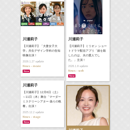
川瀬莉子
川瀬莉子
【川瀬莉子】「大妻女子大
【川瀬莉子】ミリオン ショー
学」共生デザイン学科の告知
トドラマ配信アプリ「娘を殺
映像出演！
したのは、夫の愛人でし
た。」主演！
update
2026.1.27
News - movie
update
2026.1.8
News - web
川瀬莉子
【川瀬莉子】12月6日（土）
～11日（木）舞台「マーダー
ミステリーシアター 偽りの晩
餐」出演！
update
2025.12.2
News - stage