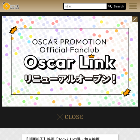
8/7(Fri)
イベント
販売情報
本日の出演情報
【川瀬莉子】映画「おかえりの湯」舞台挨拶