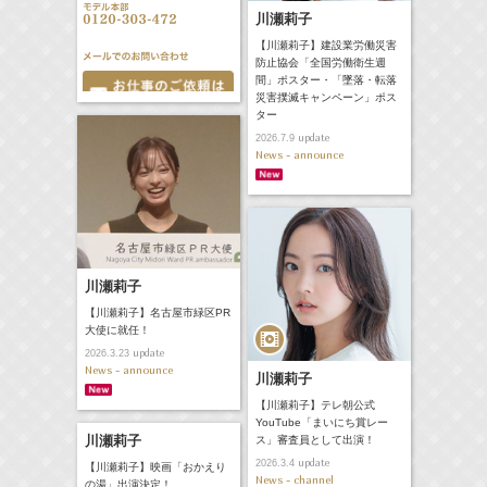
川瀬莉子
【川瀬莉子】建設業労働災害
防止協会「全国労働衛生週
間」ポスター・「墜落・転落
災害撲滅キャンペーン」ポス
ター
update
2026.7.9
News - announce
川瀬莉子
【川瀬莉子】名古屋市緑区PR
大使に就任！
update
2026.3.23
News - announce
川瀬莉子
【川瀬莉子】テレ朝公式
YouTube「まいにち賞レー
川瀬莉子
ス」審査員として出演！
update
2026.3.4
【川瀬莉子】映画「おかえり
News - channel
の湯」出演決定！