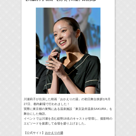
17:10-17:30
河北麻友子のマユコレ！
河北麻友子
(
Radio
)
22:00-
Tシャツが乾くまで
庄司浩平
(
TV
)
> More
川瀬莉子が出演した映画「おかえりの湯」の初日舞台挨拶が6月
27日、都内劇場で行われました！
実際に東京都の巣鴨にある温泉施設「東京染井温泉SAKURA」を
舞台にした物語。
イベントでは川瀬を含む総勢18名のキャストが登壇し、撮影時の
エピソードを披露して会場を盛り上げました。
【公式サイト】
おかえりの湯