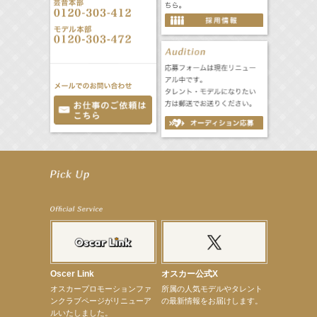
【笛木優子】8月13日（木）ドラマ『大空港〜GATE24〜』ゲスト出演決定！
【前川泰之】舞台「グレンギャリー・グレンロス」公演詳細解禁！
【武井咲】ENFÖLD 2026 PF/FW archetypeに登場！
【elfin’】7thシングル『全世界』がFMたいはくでO.A.決定♪
【elfin’】7thシングル『全世界』がFM-UUでO.A.決定♪
【elfin’】8月16日（日）「全世界」発売記念イベント決定！
【elfin’】7thシングル『全世界』がFM TANABEでO.A.決定♪
【昆虫ハンター牧田習】宝塚市立手塚治虫記念館トークショー＆宝塚文化芸術センター昆虫展示イ
ベント
【昆虫ハンター牧田習】8月13日（木）プライムツリー赤池「ふれあい昆虫フェスティバル」トーク
ショーゲスト出演！
Oscer Link
オスカー公式X
【井頭愛海】『小さなお葬式』TV-CM出演！
オスカープロモーションファ
所属の人気モデルやタレント
【定本楓馬】WEB DIGVII 連載企画『東京23時』に登場！
ンクラブページがリニューア
の最新情報をお届けします。
【髙橋ひかる】7月雑誌掲載情報
ルいたしました。
【elfin’】7thシングル『全世界』がFMふくろうでパワープレイO.A.決定