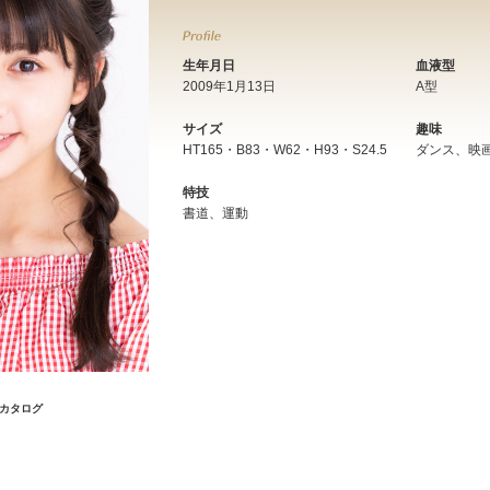
生年月日
血液型
2009年1月13日
A型
サイズ
趣味
HT165・B83・W62・H93・S24.5
ダンス、映
特技
書道、運動
カタログ