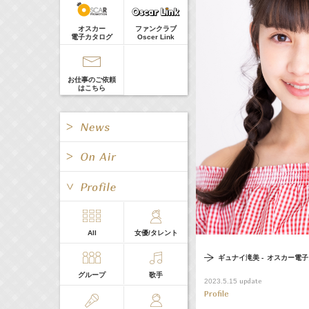
河北麻友子
22:00-
(
TV
)
オスカー
ファンクラブ
Tシャツが乾くまで
電子カタログ
Oscer Link
庄司浩平
CLIP
お仕事のご依頼
はこちら
お問合せ
> More
All
Pick up
動画
お知らせ
All
女優/タレント
All
TV
ギュナイ滝美 -
オスカー電子
メッセージ
舞台
グループ
歌手
update
2023.5.15
Radio
Web
Profile
イベント・会見
CM
ファンレター
SE