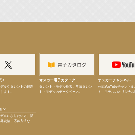
演決定！
ター昆虫展示イベント
ティバル」トークショーゲスト出演！
式X
オスカー電子カタログ
オスカーチャンネル
モデルやタレントの最新
タレント・モデル検索。所属タレン
公式YouTubeチャンネ
けします。
ト・モデルのデータベース。
ト・モデルのオリジナル
ョン
モデルになりたい方、随
応募資格、応募方法な
演決定！