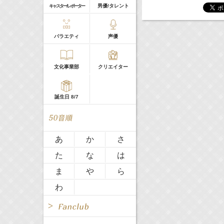
男優/タレント
キャスター/レポーター
雑誌
ミュージック
バラエティ
声優
All
TV
DVD
映画
文化事業部
クリエイター
Radio
Web
TV
Web
誕生日 8/7
All
TV
あ
か
さ
た
な
は
Radio
Web
ま
や
ら
わ