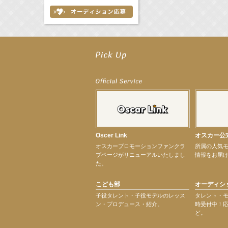
【工藤綾乃】8月7日（金）スタート FOD SHORT『女優は毛穴まで嘘をつく』出
【笛木優子】8月13日（木）ドラマ『大空港〜GATE24〜』ゲスト出演決定！
【前川泰之】舞台「グレンギャリー・グレンロス」公演詳細解禁！
【武井咲】ENFÖLD 2026 PF/FW archetypeに登場！
【elfin’】7thシングル『全世界』がFMたいはくでO.A.決定♪
【elfin’】7thシングル『全世界』がFM-UUでO.A.決定♪
【elfin’】8月16日（日）「全世界」発売記念イベント決定！
【elfin’】7thシングル『全世界』がFM TANABEでO.A.決定♪
【昆虫ハンター牧田習】宝塚市立手塚治虫記念館トークショー＆宝塚文化芸術セン
【昆虫ハンター牧田習】8月13日（木）プライムツリー赤池「ふれあい昆虫フェス
Oscer Link
オスカー公
【井頭愛海】『小さなお葬式』TV-CM出演！
オスカープロモーションファンクラ
所属の人気
【定本楓馬】WEB DIGVII 連載企画『東京23時』に登場！
ブページがリニューアルいたしまし
情報をお届
【髙橋ひかる】7月雑誌掲載情報
た。
【elfin’】7thシングル『全世界』がFMふくろうでパワープレイO.A.決定
【上戸彩】「サントリードリームマッチ2026」 始球式
こども部
オーディシ
【上戸彩】サントリー「−196」新CM出演！
【elfin’】【小倉舞子】8月9日（日）「MxM’s produce event vol.14」に出演決定！
子役タレント・子役モデルのレッス
タレント・
ン・プロデュース・紹介。
時受付中！
【elfin’】【辻美優】8月28日（金）「辻美優(elfin’)グレイテスト・ショー」に出
ど。
【elfin’】9月27日（日）「Beauty Voice Theater Reboot Vol.3」開催決定！
【本田紗来】「Ray」9月号発売中！