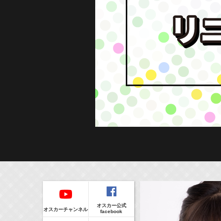
本日の出演
５０音順
本日の出演情報
イベント
8/7(Fri)
販売情報
オスカー公式
17:10-17:30
(
Radio
)
オスカーチャンネル
facebook
河北麻友子のマユコレ！