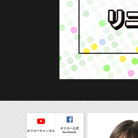
本日の出演
５０音順
本日の出演情報
イベント
8/7(Fri)
販売情報
オスカー公式
17:10-17:30
(
Radio
)
オスカーチャンネル
facebook
河北麻友子のマユコレ！