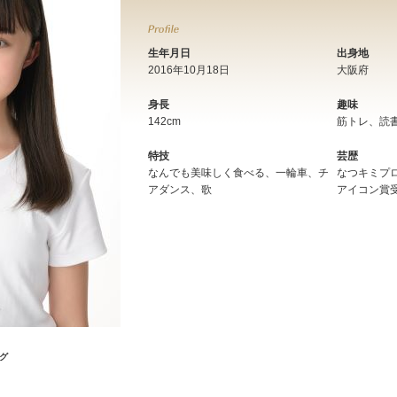
生年月日
出身地
2016年10⽉18⽇
大阪府
身長
趣味
142cm
筋トレ、読
特技
芸歴
なんでも美味しく⾷べる、⼀輪⾞、チ
なつキミプロ
アダンス、歌
アイコン賞
グ