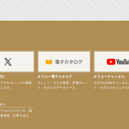
演決定！
ター昆虫展示イベント
ティバル」トークショーゲスト出演！
式X
オスカー電子カタログ
オスカーチャンネル
モデルやタレントの最新
タレント・モデル検索。所属タレン
公式YouTubeチャンネ
けします。
ト・モデルのデータベース。
ト・モデルのオリジナル
ョン
モデルになりたい方、随
応募資格、応募方法な
演決定！