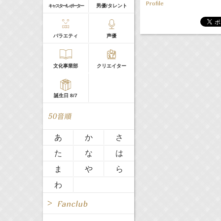
Profile
男優/タレント
キャスター/レポーター
SE
雑誌
ミュージック
バラエティ
声優
All
TV
DVD
映画
文化事業部
クリエイター
Radio
Web
TV
Web
誕生日 8/7
All
TV
あ
か
さ
た
な
は
Radio
Web
ま
や
ら
わ