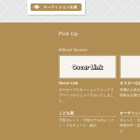
【工藤綾乃】8月7日（金）スタート FOD SHORT『女優は毛穴まで嘘をつく』出
【笛木優子】8月13日（木）ドラマ『大空港〜GATE24〜』ゲスト出演決定！
【前川泰之】舞台「グレンギャリー・グレンロス」公演詳細解禁！
【武井咲】ENFÖLD 2026 PF/FW archetypeに登場！
【elfin’】7thシングル『全世界』がFMたいはくでO.A.決定♪
【elfin’】7thシングル『全世界』がFM-UUでO.A.決定♪
【elfin’】8月16日（日）「全世界」発売記念イベント決定！
【elfin’】7thシングル『全世界』がFM TANABEでO.A.決定♪
【昆虫ハンター牧田習】宝塚市立手塚治虫記念館トークショー＆宝塚文化芸術セン
【昆虫ハンター牧田習】8月13日（木）プライムツリー赤池「ふれあい昆虫フェス
Oscer Link
オスカー公
【井頭愛海】『小さなお葬式』TV-CM出演！
オスカープロモーションファンクラ
所属の人気
【定本楓馬】WEB DIGVII 連載企画『東京23時』に登場！
ブページがリニューアルいたしまし
情報をお届
【髙橋ひかる】7月雑誌掲載情報
た。
【elfin’】7thシングル『全世界』がFMふくろうでパワープレイO.A.決定
【上戸彩】「サントリードリームマッチ2026」 始球式
こども部
オーディシ
【上戸彩】サントリー「−196」新CM出演！
【elfin’】【小倉舞子】8月9日（日）「MxM’s produce event vol.14」に出演決定！
子役タレント・子役モデルのレッス
タレント・
ン・プロデュース・紹介。
時受付中！
【elfin’】【辻美優】8月28日（金）「辻美優(elfin’)グレイテスト・ショー」に出
ど。
【elfin’】9月27日（日）「Beauty Voice Theater Reboot Vol.3」開催決定！
【本田紗来】「Ray」9月号発売中！