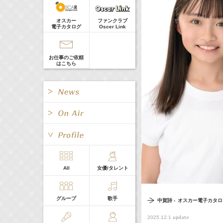
河北麻友子
22:00-
(
TV
)
オスカー
ファンクラブ
Tシャツが乾くまで
電子カタログ
Oscer Link
庄司浩平
CLIP
お仕事のご依頼
はこちら
お問合せ
> More
All
Pick up
動画
お知らせ
All
女優/タレント
All
TV
メッセージ
舞台
グループ
歌手
中賀詩 -
オスカー電子カタロ
Radio
Web
イベント・会見
CM
update
2025.12.1
ファンレター