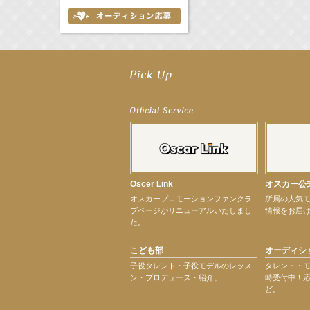
【elfin’】7thシングル『全世界』がFMたいはくでO.A.決定♪
【elfin’】7thシングル『全世界』がFM-UUでO.A.決定♪
【elfin’】8月16日（日）「全世界」発売記念イベント決定！
【elfin’】7thシングル『全世界』がFM TANABEでO.A.決定♪
【昆虫ハンター牧田習】宝塚市立手塚治虫記念館トークショー＆宝塚文化芸術セン
【昆虫ハンター牧田習】8月13日（木）プライムツリー赤池「ふれあい昆虫フェス
【井頭愛海】『小さなお葬式』TV-CM出演！
【定本楓馬】WEB DIGVII 連載企画『東京23時』に登場！
【髙橋ひかる】7月雑誌掲載情報
【elfin’】7thシングル『全世界』がFMふくろうでパワープレイO.A.決定
Oscer Link
オスカー公
【上戸彩】「サントリードリームマッチ2026」 始球式
オスカープロモーションファンクラ
所属の人気
【上戸彩】サントリー「−196」新CM出演！
ブページがリニューアルいたしまし
情報をお届
【elfin’】【小倉舞子】8月9日（日）「MxM’s produce event vol.14」に出演決定！
た。
【elfin’】【辻美優】8月28日（金）「辻美優(elfin’)グレイテスト・ショー」に出
【elfin’】9月27日（日）「Beauty Voice Theater Reboot Vol.3」開催決定！
こども部
オーディシ
【本田紗来】「Ray」9月号発売中！
【宇垣美里】「マンガ【推しの子】展‐星のキセキ‐」オープニングイベント
子役タレント・子役モデルのレッス
タレント・
ン・プロデュース・紹介。
時受付中！
【昆虫ハンター牧田習】7月25日（土）NHKラジオ「石丸謙二郎の山カフェ」出演
ど。
【昆虫ハンター牧田習】7月22日（水）TBSラジオ「こねくと」出演
【定本楓馬】映画「藍反射」札幌シアターキノにて8月29日（土）・8月31日（月