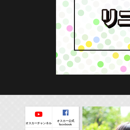
本日の出演
５０音順
本日の出演情報
イベント
8/6(Thu)
販売情報
オスカー公式
24:00-24:30
(
TV
)
オスカーチャンネル
facebook
一緒にごはんをたべるだけ