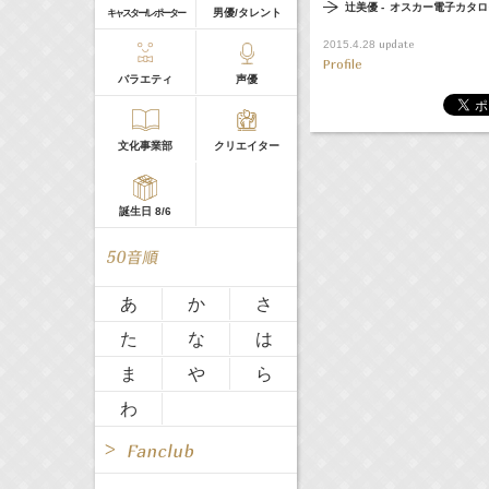
辻美優 -
オスカー電子カタロ
男優/タレント
キャスター/レポーター
update
2015.4.28
雑誌
ミュージック
Profile
バラエティ
声優
All
TV
SE
DVD
映画
文化事業部
クリエイター
Radio
Web
TV
Web
誕生日 8/6
All
TV
あ
か
さ
た
な
は
Radio
Web
ま
や
ら
わ