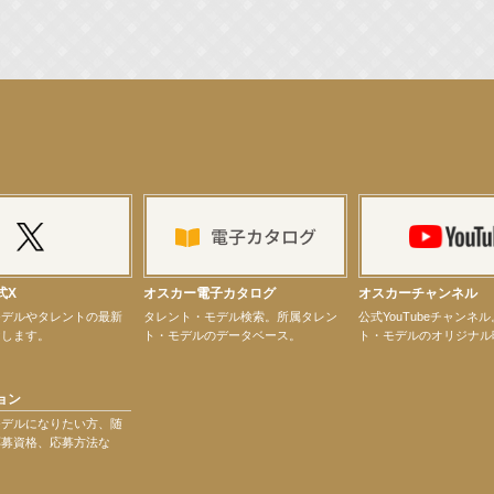
ター昆虫展示イベント
ティバル」トークショーゲスト出演！
式X
オスカー電子カタログ
オスカーチャンネル
モデルやタレントの最新
タレント・モデル検索。所属タレン
公式YouTubeチャンネ
けします。
ト・モデルのデータベース。
ト・モデルのオリジナル
演決定！
ョン
モデルになりたい方、随
応募資格、応募方法な
）2日間限定上映