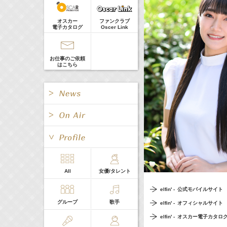
真矢ミキ
オスカー
ファンクラブ
電子カタログ
Oscer Link
CLIP
お仕事のご依頼
はこちら
お問合せ
> More
All
Pick up
動画
お知らせ
All
女優/タレント
All
TV
elfin' -
公式モバイルサイト
メッセージ
舞台
グループ
歌手
elfin' -
オフィシャルサイト
Radio
Web
elfin' -
オスカー電子カタロ
イベント・会見
CM
ファンレター